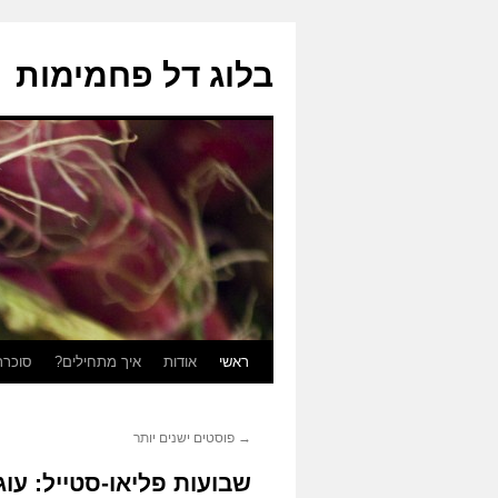
בלוג דל פחמימות
ראשי
אודות
איך מתחילים?
סוכרת
לדלג
לתוכן
→
פוסטים ישנים יותר
שבועות פליאו-סטייל: עו