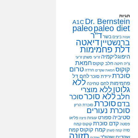
תגיות
Dr. Bernstein
A1C
paleo
paleo diet
ד"ר
בשר
ביצים
אצות
דיאטה
ברנשטיין
דלת פחמימות
היפוגליקמיה
זרעי פשתן
זרעי
חמאת
חלב קוקוס
צ'יה
חיטה
טרום
קוקוס
חרדה
חמאת שקדים
סוכרת
לחם דל
ירידת סוכר
ללא
פחמימות
לחם טחינה
גלוטן
ללא מוצרי
ללא סוכר
חלב
סוכר
סוכרת
בדם
סוכרת הריון
סוכרת נעורים
סטיביה
ספורט
עוגיות
פליאו
פיצה
קדם סוכרת
פסטה
קוקוס
קמח
קמח קוקוס
קמח
סויה
קמח פשתן
תזונה
שקדים
שוקולד
שקדים