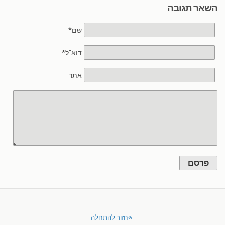
השאר תגובה
שם*
דוא"ל*
אתר
פרסם
חזור להתחלה