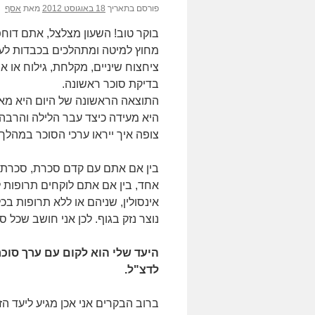
פורסם בתאריך
18 באוגוסט 2012
מאת
אסף
בוקר טוב! השעון מצלצל, אתם דוח
מחוץ למיטה ומתהלכים בכבדות לע
ציחצוח שיניים, מקלחת, גילוח או אי
בדיקת סוכר ראשונה.
התוצאה הראשונה של היום היא מא
היא מעידה כיצד עבר הלילה והרבה
צופה איך ייראו ערכי הסוכר במהלך ה
בין אם אתם עם קדם סכרת, סכרת ס
אחד, בין אם אתם לוקחים תרופות 
אינסולין, שניהם או ללא תרופות בכ
נוצר נזק בגוף. לכן אני חושב שכל ס
לדצ"ל.
ברוב הבקרים אני אכן מגיע ליעד ה