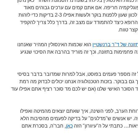
כמות האינסולין בלילה! בשונה מ"תסמונת השחר" כאן מינון
יפוגליקמיה חריפה. אם אתם קמים עם ערכים גבוהים מאוד
בבוקר יש לבדוק את הסוכר בלילה, לכוון שעון ללפנות בוקר ולעשות אפילו 2-3 בדיקות כדי לזהות
 הרופא כיצד להתמודד עם מצב זה, בדרך כלל צריך להקפיד
קצר טווח.
זונה של ד"ר ברנשטיין
הוא שכמות האינסולין המהיר שאנחנו
ה פחמימות בתזונה, וכך זה מוריד בהרבה את הסיכוי שנגיע
 זה מספר פעמים בפוסט, אבל למרות שמדובר בדבר בסיסי
ך גם בבוקר. בזכות הטכנולוגיה אנחנו יכולים לבדוק מה רמת
ד הסוכר האישי שלנו (אם יש לכם מד סוכר רציף אתם אפילו עוד
חת הערב, לפני השינה, איך שאתם יוצאים מהמיטה ואפילו
פה. יש אנשים ש"מדלגים" על בדיקה לפעמים מהסיבות הלא
יאות… כתבתי על ה"עיוורון" הזה
כאן.
חבר'ה, בסכרת אתם