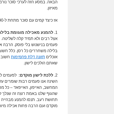
הבאה. במסע הזה לערכי סוכר נורמלי
מאיזון.
אז כיצד קמים עם סוכר מתחת ל-90 בבוקר? הנה מספר נקודות חשובות
1.
להמנע מאכילה מוגזמת בלילה
אצל רבים ולא תמיד קלה לשליטה. ה
פעמים בנישנוש בלי פוסק. הרבה א
בלילה משחררים כל רסן. כלל חשוב
אוכלים
תזונה דלת פחמימות
חשוב ש
שאתם הולכים לישון.
2.
ללכת לישון מוקדם:
לפעמים לזל
השינה אנו פעמים רבות שומרים על 
המחשב, האייפון, האייפאד – כל מ
שהגוף שלנו באמת רוצה זה שנלך ליש
תחושת רעב. תנסו להמנע מבהייה ב
מוקדם ועם הרבה פחות אכילה מיות