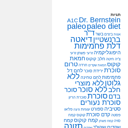
תגיות
Dr. Bernstein
A1C
paleo
paleo diet
ד"ר
בשר
ביצים
אצות
דיאטה
ברנשטיין
דלת פחמימות
היפוגליקמיה
זרעי פשתן
זרעי
חמאת
חלב קוקוס
צ'יה
חיטה
טרום
קוקוס
חרדה
חמאת שקדים
סוכרת
לחם דל
ירידת סוכר
ללא
פחמימות
לחם טחינה
גלוטן
ללא מוצרי
ללא סוכר
חלב
סוכר
סוכרת
בדם
סוכרת הריון
סוכרת נעורים
סטיביה
ספורט
עוגיות
פליאו
פיצה
קדם סוכרת
פסטה
קוקוס
קמח
קמח קוקוס
קמח
סויה
קמח פשתן
תזונה
שקדים
שוקולד
שקדים