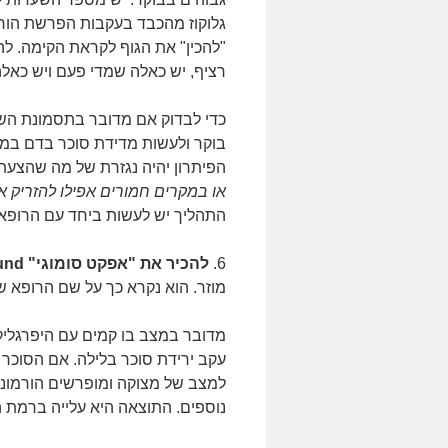
גלוקוז מהכבד בעקבות הפרשת הורמוני
"להכין" את הגוף לקראת הקימה. לה
רציף, יש כאלה שמדי פעם ויש כאל
בוקר ולעשות מדידת סוכר בדם במש
הפיתרון יהיה נגזרת של מה שהצעתי
או במקרים חמורים אפילו להזריק אי
התהליך יש לעשות ביחד עם הרופא
6.
להכיר את "אפקט סומוגי" Somogyi Rebound –
מוזר. הוא נקרא כך על שם הרופא שג
עקב ירידת סוכר בלילה. אם הסוכר י
למצב של מצוקה ומופרשים הורמונ
נוספים. התוצאה היא עלייה ברמת ה