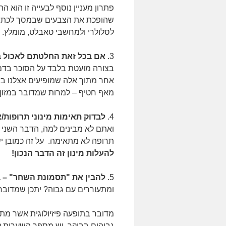
פתרון מעניין נוסף לבעייה זו הוא ה
שהופכת את הצבעים שבמסך לכתומ
לסלולרי ולמחשבי טאבלט, מומלץ.
3.
אם בכל זאת החלטתם לאכול ב
בצורה מועטת בלבד על הסוכר בדם. 
אחר מתוך אלה שמופיעים אצלנו ב
מאף חטיף – למרות שמדובר במזון 
4.
לבדוק תאימות מינוני תרופות/א
ואתם לא מבינים למה, הדבר השני
תרופה לא מתאימה. על זה כמובן יש
להעלות מינון זה הדבר הנכון!
5.
להבין את "תסמונת השחר" – The Dawn Phenonema:
ומתעוררים עם גבוה? יתכן שמדובר
גבוהים בבוקר. יש מספר השערות לג