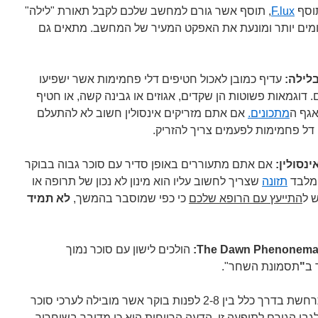
תוסף
F.lux
, תוסף אשר גורם למחשב שלכם לקבל תאורת "לילה"
ים יותר ומונעת את האפקט המעיר של המחשב. מתאים גם
לילה:
עדיף כמובן לאכול חטיפים דלי פחמימות אשר ישפיעו
דוגמאות פשוטות הן שקדים, אגוזים או גבינה קשה, או חטיף
אגף ה
מתכונים.
אם אתם מזריקים אינסולין חשוב לא להתעלם
דל פחמימות לפעמים צריך להזריק.
ינסולין:
אם אתם מתעוררים באופן סדיר עם סוכר גבוה בבוקר
 מלבד
תזונה
שצריך לחשוב עליו הוא מינון לא נכון של תרופה או
 ל
התייעץ עם הרופא שלכם
כי כפי שמוסבר בהמשך,
לא תמיד
הולכים לישון עם סוכר נמוך
 ב
"
תסמונת השחר".
מדובר בתופעה פיזיולוגית אשר מתרחשת בדרך כלל בין 2-8 לפנות בוקר אשר מובילה לערכי סוכר
בי הגורם לתופעה זו. הדעה הרווחות היא כי מדובר בשיחרור