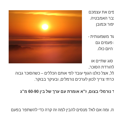
פים את עצמכם
בר האמבטיה.
פור וכמובן
וד משמעותית -
 פעמים גם
יום כולו.
וג שתיים או
להורדת הסוכר,
לל, אצל כולנו הגוף עובד לפי אותם הכללים – כשהסוכר גבוה
כרתי צריך לכוון לערכים נורמלים, ובעיקר בבוקר.
היעד שלי הוא לקום עם ערך סוכר נורמלי בצום, ז"א אומרת עם ערך של בין 60-90 מ"ג
זה. ומה אם לא? מנסים להבין למה זה קרה כדי להשתפר בפעם