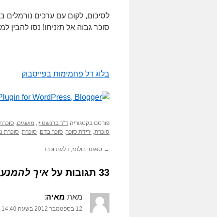
סוכר גבוה אל תזניחו! נסו להבין ל
בלוג דל פחמימות בפייסבוק
פורסם בקטגוריה
ד"ר ברנשטיין
,
מושגים
,
סוכרת
סוכרת
,
ירידת סוכר
,
סוכר בדם
,
סוכרת
,
סוכרת נע
→
ספגטי בולונז, דלעת וכבד
33 תגובות על
איך להמנע 
מאת
מאיה
‏:
12 בספטמבר 2012 בשעה 14:40