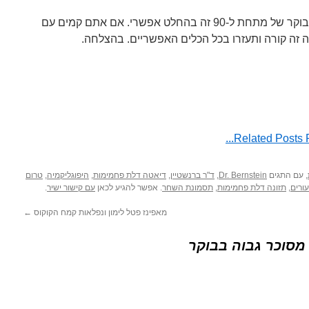
לסיכום, לקום עם ערכים נורמלים בבוקר של מתחת ל-90 זה בהחלט אפשרי. אם אתם קמים עם
מה זה קורה ותעזרו בכל הכלים האפשריים. בהצלחה.
, עם התגים
Dr. Bernstein
,
ד"ר ברנשטיין
,
דיאטה דלת פחמימות
,
היפוגליקמיה
,
טרום
ורים
,
תזונה דלת פחמימות
,
תסמונת השחר
. אפשר להגיע לכאן
עם קישור ישיר
.
מאפינז פטל לימון ונפלאות קמח הקוקוס
←
מסוכר גבוה בבוקר