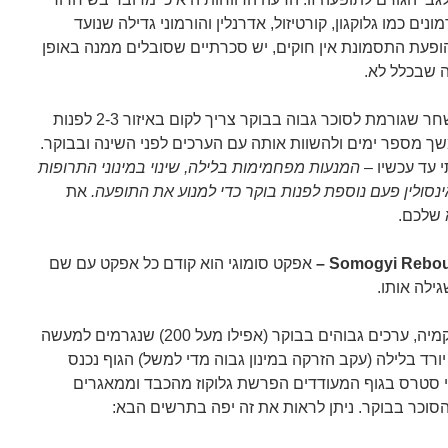
ם כמו גלוקגון, קורטיזול, אדרנלין והורמוני גדילה שנועד
ופעת התסמונת אין חוקים, יש סכרתיים שסובלים ממנה באופן
ה שבכלל לא.
כדי לבדוק אם מדובר בתסמונת השחר שגורמת לסוכר גבוה בבוקר צריך לקום באיזור 2-3 לפנות
ך מספר ימים ולהשוות אותה עם הערכים לפני השינה ובבוקר.
 עד עכשיו –
המנעות מפחמימות בלילה, שינוי במינוני התרופות
נסולין פעם נוספת לפנות בוקר כדי למנוע את התופעה.
את
 שלכם.
אפקט סומוגי הוא קודם כל אפקט עם שם
ילה אותו.
מדובר במצב בו קמים עם היפרגליקמיה, ערכים גבוהים בבוקר (אפילו מעל 200) שנגרמים למעשה
ורד בלילה (עקב הזרקה במינון גבוה מדי למשל) הגוף נכנס
י סטרס בגוף המעודדים הפרשת גלוקוז מהכבד וממאגרים
סוכר בבוקר. ניתן לראות את זה יפה בתרשים הבא: