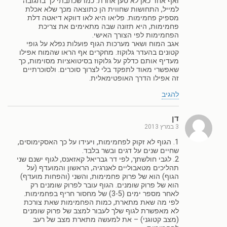
ואף אחד כאן לא טען אחרת. כמו שכתבתי לך בתגובה
למייל, התחושות שחווית הן כתוצאה מכך שלא אכלת
מספיק פחמימות. פליאו היא לאו דווקא דיאטה דלת
פחמימות, היא תזונה שבה מתאימים את צריכת
הפחמימות לפי הצורך האישי.
אגב המוח ושאר מערכות הגוף פועלות נפלא על גופי
קטונים בהעדר גלוקוז. מחקרים אף הראו שהמוח אפילו
מעדיף אותם כדלק על גלוקוז בסיטואציות מסוימות, כך
שאפשרי מאוד לתפקד בלי לצרוך סוכרים. ולסוכרתיים
זה אפילו הדרך האופטימאלית.
להגיב
דן
3 במרץ 2013
1. הגוף לא זקוק לפחמימות, ויעידו על כך האסקימוסים,
שחיים שנים על דגים ובשר בלבד.
2. לגבי חולשתך, לפי דר גבריאל קאזאנס, לגוף ישנם שני
תהליכים מטאבוליים לאנרגיה, הראשון והמועדף (על
הגוף) הוא של פרוק פחמימות, והשני (והפחות מועדף)
הוא של פרוק שומנים. הגוף עובר לפרוק שומנים רק
לאחר מספר ימים (3-5) של מחסור חריף בפחמימות.
לפי מה שאת מתארת, כמות הפחמימות שאת צורכת
לא מאפשרת לגוף שלך לעבור למצב של פרוק שומנים
(מצב קטוגני) – את למעשה מתארת מצב של רעב