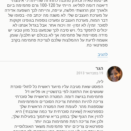
אני ספורטאית וכחלק מהכנה לתחרות שהייתה לי אימצתי
דיאטה דומה לפליאו. הייתי על 100-120 גרם פחמימה ביום
ולאורך זמן הרגשתי חלשה, עייפה, והייתה לכך השפעה אדירה
על מערכת העצבים שלי. לא משנה מה יכתב פה- בסופו של
דבר המוח, מערכת העצבים ומערכו נוספות בגופינו זקוקות
לסוכר. זמין/ לא זמין- זה ויכוח אחר. אבל בגדול אנחנו לא
יכולים לתפקד בלי..ויש סיבה לכך שכמעט בכל מזון טבעי יש
מידה מסויימת של פחמימה אך לא בכולם יש חלבון/ שומן.
אשמח לדעת על ההמלצות שלכם לצריכת פחמימה בקרב
ספורטאי כח.
להגיב
הגר
19 בפברואר 2013
ליה,
הפוסט שאת מגיבה עליו מיועד ראשית כל לחולי סוכרת
שעושים את התזונה לפי ברנשטיין או פליאו דל
פחמימות בגישה דומה. המטרה הראשית של סוכרתי
צריכה להיות הפחתת צריכת הסוכרים והפחמימות
שנספגות מהר. לעומת זאת המטרה הראשית שלך
כספורטאית (שאינה סוכרתית עד כמה שהבנתי) היא
להזין את הגוף שלך במזון בריא שיתמוך בפעילות שלך,
ולכן את צריכה רמת פחמימות גבוה יותר.
ספורטאים צריכים יותר פחמימות משאר האוכלוסייה