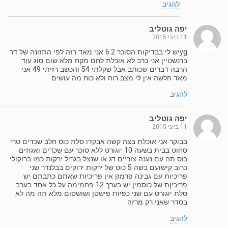
להגיב
יפה גוטליב
11 ביוני 2015
ygיש לי בבדיקות הסוכר 6.2 אני מאד רזה לפי התזונה של דר
ברנשטיין אני כרב לא אוכלת לחם מקח מלא שום סוג עוד
הרבה דברים שכותב אבל שקלתי 54 והכשב רזיתי 49 אני
מאד חלשה אין לי מצב רוח ולא כוח מה עושים
להגיב
יפה גוטליב
11 ביוני 2015
בבוקר אני אוכלת בצה קשה אבקדו סלת כוס חלב שכדים טרי
סחוט בבית בשעה 10 יוגורט ללא סוכר עם שכדים ואגוזים
כוס תה עם נענה צוריים דג או שנצל בגריל ירקות כמו ברוקולי
כרוב קישועם בשה 5 כוס של ירקות ירוקים בבלנדר שני
פריכיות עם גבינה פרמזן אין פריכיות שאתם כתבתם יש
פריכיןת של כוסמין יש בערך 12 פחמימה על כל אחד בערב
סלת יוגורט עם שני כפיות פישטן ושושסום מלא תה מה לא
בסדר שאני רק מרזה
להגיב