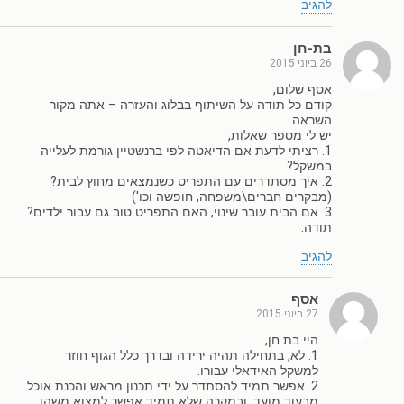
להגיב
בת-חן
26 ביוני 2015
אסף שלום,
קודם כל תודה על השיתוף בבלוג והעזרה – אתה מקור
השראה.
יש לי מספר שאלות,
1. רציתי לדעת אם הדיאטה לפי ברנשטיין גורמת לעלייה
במשקל?
2. איך מסתדרים עם התפריט כשנמצאים מחוץ לבית?
(מבקרים חברים\משפחה, חופשה וכו')
3. אם הבית עובר שינוי, האם התפריט טוב גם עבור ילדים?
תודה.
להגיב
אסף
27 ביוני 2015
היי בת חן,
1. לא, בתחילה תהיה ירידה ובדרך כלל הגוף חוזר
למשקל האידאלי עבורו.
2. אפשר תמיד להסתדר על ידי תכנון מראש והכנת אוכל
מבעוד מועד, ובמקרה שלא תמיד אפשר למצוא משהו