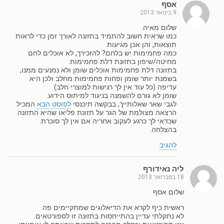
אסף
9 בינואר 2013
שלום מאיה.
כמו שראית חשוב להתמיד בתזונה לאורך זמן כדי לראות
תוצאות, והן אכן מגיעות.
כמה פחמימות יש בלחם? להזכירך, לא אוכלים לחם
מחיטה/שיפון בתזונת דלת פחמימות.
בתזונה דלת פחמימות אוכלים שומן ולא נמנעים ממנו,
בשמנת יותר שומן ופחות פחמימות מחלב ולכן היא
עדיפה (כל עוד אין לך רגישות למוצרי חלב)
שומן לא גורם להשמנה בניגוד למיתוס הידוע.
לגבי שאר שאלותייך, בבקשה תיכנסי
לפוסט הבא
המכיל
הרצאה מצולמת של הגר על תזונת פליאו שהיא התזונה
שכדאי לך כרגע לעקוב אחריה אם אין לך סוכרת.
בהצלחה.
להגיב
ליה נאידורף
18 בפברואר 2013
שלום אסף
ראשית כיף לקרא את הדיאלוגים שמתקיימים פה.
לא נתקלתי עדיין בהתייחסות בתזונה זו לספורטאים.