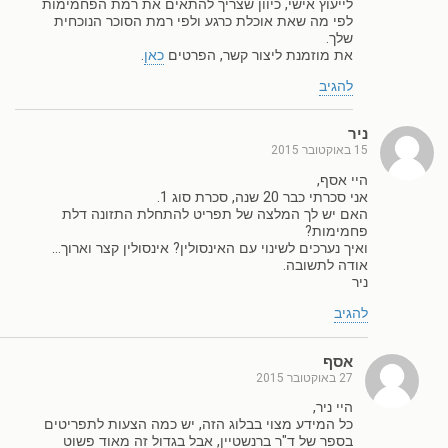
לייעוץ אישי, כיוון שצריך להתאים את רמת הפחמימות
לפי מה שאת אוכלת כרגע ולפי רמת הסוכר הנוכחית
שלך.
את מוזמנת ליצור קשר, הפרטים
כאן
.
להגיב
ניר
15 באוקטובר 2015
היי אסף,
אני סכרתי כבר 20 שנה, סכרת סוג 1.
האם יש לך המלצה של תפריט להתחלת התזונה דלת
פחמימות?
ואיך נערכים לשינוי עם האינסולין? אינסולין קצר וארוך…
אודה לתשובה.
ניר
להגיב
אסף
27 באוקטובר 2015
היי ניר,
כל המידע מצוי בבלוג הזה, יש כמה הצעות לתפריטים
בספר של ד"ר ברנשטיין, אבל בגדול זה מאוד פשוט