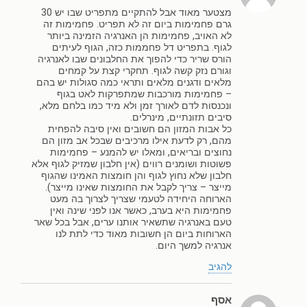
מצטער מאוד אבל להתקיים מתפריט שבו יש 30
גרם פחמימות ביום זה לא תפריט. פחמימות זה
לא האויב, פחמימות הן האנרגיה הזמינה ביותר
לגוף. בתפריט דל פחממות כזה, הגוף לעיתים
הורס שריר כדי להפוך את החלבונים שבו לאנרגיה
וגורם נזק קשה לגוף. תחקרי קצת על קמחים
מלאים ודגנים מלאים ותראי כמה סגולות יש בהם
– פחמימות מורכבות שמתפרקות לאט בגוף
ונכנסות לדם לאורך זמן ולא מיד כמו בלחם מלא,
סיבים תזונתיים, מינרלים.
כל אבות המזון הם חשובים ואין סיבה להפחית
מהם, רק לדעת אילו מרכיבים שבכל אב מזון הם
נחוצים ובריאים, ומאלו יש להמנע – פחמימות
פשוטות ושומנים רווים (אין חלבון שמזיק לגוף אלא
חלבון שלא נחוץ לגוף והן חומצות האמינו שהגוף
מייצר – צריך לקבל את החומצות שאינו מייצר).
הארוחה היחידה לטעמי שצריך לצרוך בה מעט
פחמימות היא בערב, כאשר אנו לפני שינה ואין
טעם באנרגיה שתשאיר אותנו ערים, אבל בכל שאר
הארוחות ביום הן חשובות מאוד כדי לתת לנו
אנרגיה למשך היום.
להגיב
אסף