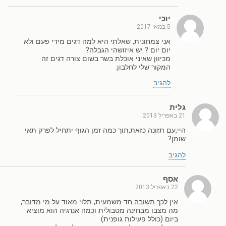
יוכי
5 במאי 2017
אני צמחונית, שאלתי היא למה דגים מידי פעם ולא
יום יום ? יש איזושהי הגבלה?
מכיוון שאיני אוכלת בשר בשום צורה דגים זה
המקור שלי לחלבון.
להגיב
גלית
21 באפריל 2013
היי,עם תזונה כזאת,תוך כמה זמן הגוף יתחיל לפרק תאי
שומן?
להגיב
אסף
22 באפריל 2013
אין לכך תשובה חד משמעית, תלוי מאוד על מי מדובר,
מה מצבו מבחינה מטבולית וכמה אנרגיה הוא מוציא
ביום (כולל פעילות גופנית)