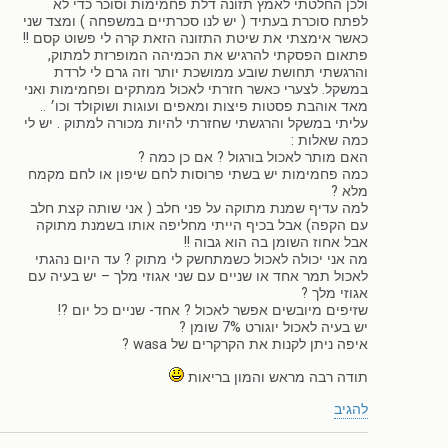
ולכן החלטתי לאמץ תזונה דלת פחמימות וסוכר כדי לא
לפתח סוכרת בעתיד ( יש לנו סכרתיים במשפחה ) ומצד שני
כאשר אימצתי את שיטת התזונה הזאת קרה לי פשוט קסם !!
פתאום הפסקתי להרגיש את הכמיהה המופרזת למתוק,
והרגשתי תחושת שובע ממושכת יותר וזה גרם לי לרדת
במשקל. לצערי כאשר חזרתי לאכול ממתקים ופחמימות ואני
מאד אוהבת פסטות פיצות ומאפים ועוגות ושוקולד וכו׳ ..
עליתי במשקל והרגשתי שחזרתי להיות מכורה למתוק . יש לי
כמה שאלות :
האם מותר לאכול בורגול ? אם כן כמה ?
כמה פחמימות יש בשתי פרוסות לחם שיפון או לחם מקמח
מלא ?
למה עדיף שמנת מתוקה על פני חלב ( אני שותה קצת חלב
עם הקפה) אבל בכיף הייתי מחליפה אותו בשמנת מתוקה
אבל אחוז השומן בה הוא גבוה !!
מה אני יכולה לאכול כשמתחשק לי מתוק ? עד היום נהגתי
לאכול תמר אחד או שניים עם שני אגוזי מלך – יש בעיה עם
אגוזי מלך ?
שזיפים מיובשים אפשר לאכול ? אחד- שניים כל יום ?!
יש בעיה לאכול יוגורט 7% שומן ?
איפה ניתן לקנות את הקרקרים של wasa ?
תודה רבה מראש והמון בריאות
להגיב