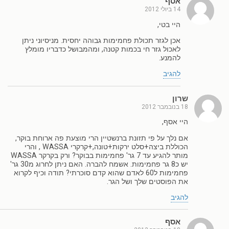
אסף
14 ביולי 2012
היי בטי,
אכן לגזר תכולת פחמימות גבוהה יחסית. מניסיוני ניתן
לאכול גזר חי בכמות קטנה, ומהמבושל כדבריו מומלץ
להמנע.
להגיב
שרון
18 בנובמבר 2012
היי אסף,
אם נלך על פי תזונת ברנשטיין הרי מוצעת פה ארוחת בוקר,
הכוללת ביצה+סלט ירקות+טונה,+קרקרי WASSA , והרי
מותר להגיע עד 7 גר' פחמימות בבוקר? ורק בקרקר WASSA
יש כ8 גר פחמימות. אשמח להברה. האם ניתן לחרוג מ30 גר'
פחמימות ל60 לאדם שהוא קדם סוכרתי? תודה וכיף לקרוא
את הפוסטים שלך ושל הגר.
להגיב
אסף