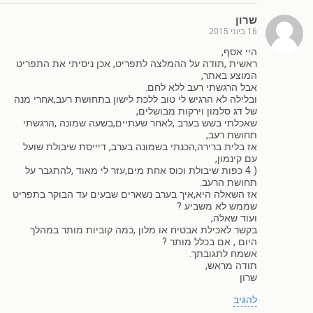
שרון
16 ביוני 2015
היי אסף,
ראשית ,תודה על ההמלצה לתפריט, אכן ניסיתי את התפריט
המוצע באתר,
אבל הרגשתי רעב ללא לחם.
ובלילה לא הרגיש לי טוב ללכת לישון בתחושת רעב,אחרי מנה
של דג סלמון וירקות מבושלים,
שאכלתי בשש בערב ,לאחר שעתיים,בשעה שמונה ,הרגשתי
תחושת רעב,
אז בלית ברירה,הכנתי בשמונה בערב, דיייסת שיבולת שועל
עם קינמון,
( 4 כפות שיבולת וכוס אחת מים,עזר לי מאוד ,להתגבר על
תחושת הרעב.
אז השאלה היא,איך בערב נשארים שבעים עד הבוקר בתפריט
שממש לא משביע ?
ועוד שאלה,
בקשר לאכילת אבטיח או מלון ,כמה קוביות מותר במהלך
היום , אם בכלל מותר ?
אשמח לתגובתך.
תודה מראש,
שרון
להגיב