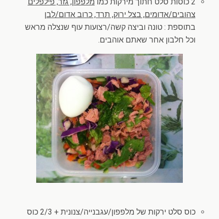
2 כוסות סלט חתוך מירקות כמו
מלפפון, גזר, פילפלים
צהובים/אדומים, בצל ירוק, תרד, כרוב אדום/לבן
בתוספת : טונה וביצה קשה/רצועות עוף שנצלה מראש
וכל חלבון אחר שאתם אוהבים.
כוס סלט ירקות של מלפפון/עגבנייה/צנונית + 2/3 כוס