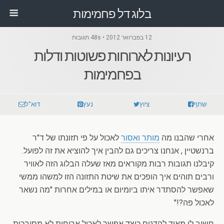
בלוג דל פחמימות
12 בפברואר 2012 • 48s תגובות
רעיונות לארוחות פשוטות ודלות
בפחמימות
שתף
ציוץ
נעץ
דוא"ל
אחרי שהבנו מה
מותר ואסור
לאכול על פי תזונתו של ד"ר
ברנשטיין , אנחנו צריכים גם להבין איך להוציא את זה לפועל.
קיבלנו תגובות רבות מקוראים מאז שעלה הבלוג הזה לאוויר
ורבים תוהים איך הופכים את שיטת התזונה הזו למשהו ממשי
שאפשר להסתדר איתו ביומיום או במילים אחרות "מה נשאר
לאכול פה?!"
חשוב לי מאוד להדגים כיצד אפשר לאכול ארוחות לא מסובכות