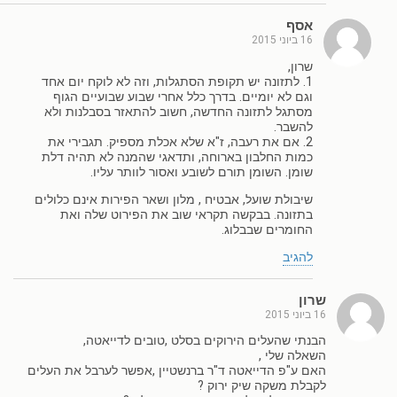
אסף
16 ביוני 2015
שרון,
1. לתזונה יש תקופת הסתגלות, וזה לא לוקח יום אחד
וגם לא יומיים. בדרך כלל אחרי שבוע שבועיים הגוף
מסתגל לתזונה החדשה, חשוב להתאזר בסבלנות ולא
להשבר.
2. אם את רעבה, ז"א שלא אכלת מספיק. תגבירי את
כמות החלבון בארוחה, ותדאגי שהמנה לא תהיה דלת
שומן. השומן תורם לשובע ואסור לוותר עליו.
שיבולת שועל, אבטיח , מלון ושאר הפירות אינם כלולים
בתזונה. בבקשה תקראי שוב את הפירוט שלה ואת
החומרים שבבלוג.
להגיב
שרון
16 ביוני 2015
הבנתי שהעלים הירוקים בסלט ,טובים לדייאטה,
השאלה שלי ,
האם ע"פ הדייאטה ד"ר ברנשטיין ,אפשר לערבל את העלים
לקבלת משקה שיק ירוק ?