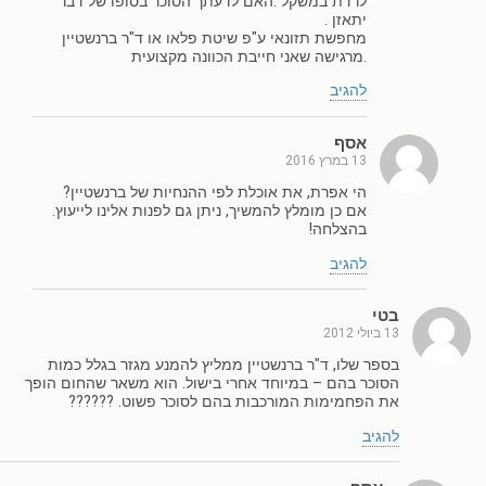
לרדת במשקל .האם לדעתך הסוכר בסופו של דבר
יתאזן .
מחפשת תזונאי ע"פ שיטת פלאו או ד"ר ברנשטיין
.מרגישה שאני חייבת הכוונה מקצועית
להגיב
אסף
13 במרץ 2016
הי אפרת, את אוכלת לפי ההנחיות של ברנשטיין?
אם כן מומלץ להמשיך, ניתן גם לפנות אלינו לייעוץ.
בהצלחה!
להגיב
בטי
13 ביולי 2012
בספר שלו, ד"ר ברנשטיין ממליץ להמנע מגזר בגלל כמות
הסוכר בהם – במיוחד אחרי בישול. הוא משאר שהחום הופך
את הפחמימות המורכבות בהם לסוכר פשוט. ??????
להגיב