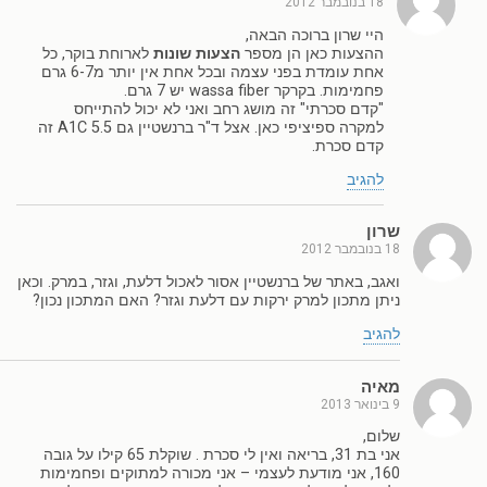
18 בנובמבר 2012
היי שרון ברוכה הבאה,
ההצעות כאן הן מספר
הצעות שונות
לארוחת בוקר, כל
אחת עומדת בפני עצמה ובכל אחת אין יותר מ6-7 גרם
פחמימות. בקרקר wassa fiber יש 7 גרם.
"קדם סכרתי" זה מושג רחב ואני לא יכול להתייחס
למקרה ספיציפי כאן. אצל ד"ר ברנשטיין גם A1C 5.5 זה
קדם סכרת.
להגיב
שרון
18 בנובמבר 2012
ואגב, באתר של ברנשטיין אסור לאכול דלעת, וגזר, במרק. וכאן
ניתן מתכון למרק ירקות עם דלעת וגזר? האם המתכון נכון?
להגיב
מאיה
9 בינואר 2013
שלום,
אני בת 31, בריאה ואין לי סכרת . שוקלת 65 קילו על גובה
160, אני מודעת לעצמי – אני מכורה למתוקים ופחמימות