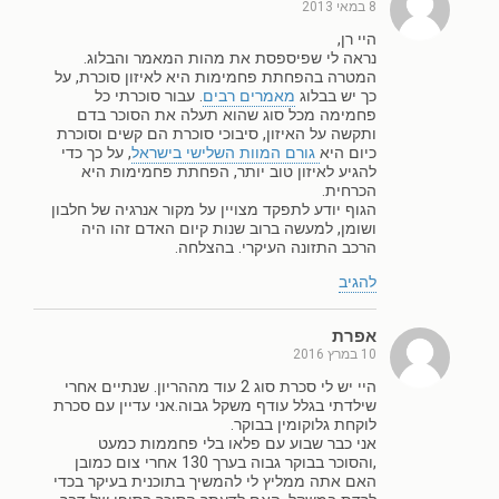
8 במאי 2013
היי רן,
נראה לי שפיספסת את מהות המאמר והבלוג.
המטרה בהפחתת פחמימות היא לאיזון סוכרת, על
כך יש בבלוג
מאמרים רבים
. עבור סוכרתי כל
פחמימה מכל סוג שהוא תעלה את הסוכר בדם
ותקשה על האיזון, סיבוכי סוכרת הם קשים וסוכרת
כיום היא
גורם המוות השלישי בישראל
, על כך כדי
להגיע לאיזון טוב יותר, הפחתת פחמימות היא
הכרחית.
הגוף יודע לתפקד מצויין על מקור אנרגיה של חלבון
ושומן, למעשה ברוב שנות קיום האדם זהו היה
הרכב התזונה העיקרי. בהצלחה.
להגיב
אפרת
10 במרץ 2016
היי יש לי סכרת סוג 2 עוד מההריון. שנתיים אחרי
שילדתי בגלל עודף משקל גבוה.אני עדיין עם סכרת
לוקחת גלוקומין בבוקר.
אני כבר שבוע עם פלאו בלי פחממות כמעט
,והסוכר בבוקר גבוה בערך 130 אחרי צום כמובן
האם אתה ממליץ לי להמשיך בתוכנית בעיקר בכדי