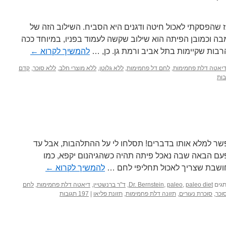
שהפסקתי לאכול חיטה ודגנים היא הסביח. השילוב הזה של
ה וכמובן הפיתה הוא שילוב שקשה לעמוד בפניו, במיוחד ככה
בות שקיימות בתל אביב ורמת גן. כן, …
להמשיך לקרוא
←
יאטה דלת פחמימות
,
לחם דל פחמימות
,
ללא גלוטן
,
ללא מוצרי חלב
,
ללא סוכר
,
קדם
אפשר למלא אותו בדברים! תסלחו לי על ההתלהבות, אבל עד
ם הבאה שבה נאכל פיתה תהיה כשהגיהנום יקפא, כמו
א חושבת שצריך לאכול תחליפי לחם …
להמשיך לקרוא
←
גים
paleo diet
,
paleo
,
Dr. Bernstein
,
ד"ר ברנשטיין
,
דיאטה דלת פחמימות
,
לחם
וכר
,
סוכרת נעורים
,
תזונה דלת פחמימות
,
תזונת פליאו
|
197 תגובות