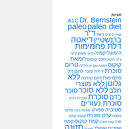
תגיות
Dr. Bernstein
A1C
paleo
paleo diet
ד"ר
בשר
ביצים
אצות
דיאטה
ברנשטיין
דלת פחמימות
היפוגליקמיה
זרעי פשתן
זרעי
חמאת
חלב קוקוס
צ'יה
חיטה
טרום
קוקוס
חרדה
חמאת שקדים
סוכרת
לחם דל
ירידת סוכר
ללא
פחמימות
לחם טחינה
גלוטן
ללא מוצרי
ללא סוכר
חלב
סוכר
סוכרת
בדם
סוכרת הריון
סוכרת נעורים
סטיביה
ספורט
עוגיות
פליאו
פיצה
קדם סוכרת
פסטה
קוקוס
קמח
קמח קוקוס
קמח
סויה
קמח פשתן
תזונה
שקדים
שוקולד
שקדים