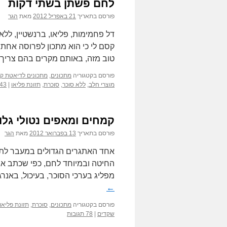
לחם פשתן בשתי דקות
פורסם בתאריך
21 באפריל 2012
מאת
הגר
דל פחמימות, פליאו, ברנשטיין, ללא 
קסם לי כי הוא מתכון לפרוסה אחת ש
טוב מזה, באותם מקרים בהם צריך
פורסם בקטגוריה
מתכונים
,
מתכונים לדיאטת ק
מוצרי חלב
,
ללא סוכר
,
סוכרת
,
תזונת פליאו
|
43 תגובות
קמחים ומאפים נטולי גלו
פורסם בתאריך
13 בפברואר 2012
מאת
הגר
אחד האתגרים הגדולים במעבר לתזונה
החיטה ובמיוחד לחם, כפי שכתב אס
מפליג בערכי הסוכר, בעיכול, באנר
←
פורסם בקטגוריה
מתכונים
,
סוכרת
,
תזונת פליאו
שקדים
|
78 תגובות