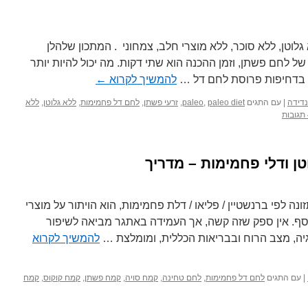
גלוטן, ללא סוכר, ללא מוצרי חלב, צמחוני . המתכון שלהלן
ל לחם פשתן, וזמן ההכנה הוא שתי דקות. מה יכול להיות יותר
 בדחיפות פרוסת לחם דל …
להמשיך לקרוא
←
נדידה
|
עם התגים
paleo diet
,
paleo
,
זרעי פשתן
,
לחם דל פחמימות
,
ללא גלוטן
,
ללא
טן ודלי פחמימות – מדריך
 לפי ברנשטיין / פליאו / דלת פחמימות, הוא הויתור על מוצרי
ף. אין ספק שזה קשה, אך העמידה באתגר מביאה לשיפור
גיה, מצב הרוח ובבריאות הכללית, ומומלצת …
להמשיך לקרוא
|
עם התגים
לחם דל פחמימות
,
לחם טחינה
,
קמח סויה
,
קמח פשתן
,
קמח קוקוס
,
קמח