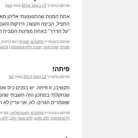
פורסם בתאריך
13 בינואר 2014
מאת
אסף
אחת המנות שהתגעגעתי אליהן מאז 
החציל, הביצה הקשה, הירקות והעמב
"על הדרך" באחת מפינות הסביח הר
פורסם בקטגוריה
מתכונים
,
סוכרת
|
עם התגים
ד
סוכרת
,
קמח סויה
,
תזונה דלת פחמימות
|
8 תגובות
פיתה!
פורסם בתאריך
12 במאי 2013
מאת
הגר
תקשיבו, זו פיתה. יש בפנים כיס ו
שנתקלתי במתכון הזה חשבתי שהפע
שאומרים הגויים. לא, אני עדיין ל
פורסם בקטגוריה
מתכונים
,
תזונת פליאו
|
עם הת
דל פחמימות
,
ללא גלוטן
,
ללא מוצרי חלב
,
ללא ס