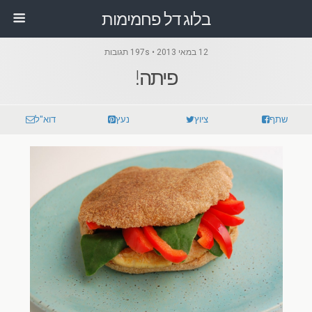
בלוג דל פחמימות
12 במאי 2013 • 197s תגובות
פיתה!
שתף
ציוץ
נעץ
דוא"ל