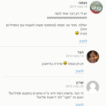
נעמה
14 במאי 2013
יש לי רק דבר אחד לומר:
פשששששששששששששששש
יאללה. מחר אני מנסה (סופסוף משהו לעשות עם הפסיליום
הזה)
תודה
להגיב
הגר
14 במאי 2013
חן חן נעמה
שיהיה בתיאבון.
להגיב
שרון
20 במרץ 2015
הי הגר, מישהו ניסה זרעי צ'יה טחונים במקום פסיליום?
האם זה "תקני" לפי דיאטת פליאו?
להגיב