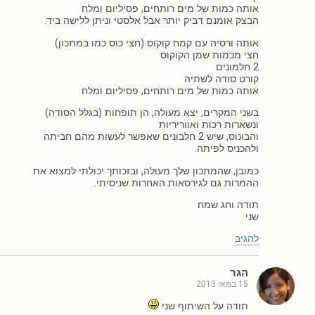
אותה כמות של מים רותחים, פסיליום ומלח
הבצק אומנם דביק יותר אבל אלסטי וניתן ללישה ביד.
אותה ורסיה עם קמח קוקוס (חצי כוס כמו במתכון)
חצי מכמות שמן הקוקוס
2 חלמונים
קורט סודה לשתיה
אותה כמות של מים רותחים, פסיליום ומלח
בשני המקרים, יצא מעולה, הן תופחות (בגלל הסודה)
ונשארות רכות ואווריריות
והבונוס, שיש 2 חלבונים שאפשר לעשות מהם חביתה
ולהכניס לפיתה.
כמובן, שהמתכון שלך מעולה, ובזכותך יכולתי למצוא את
ההמרות גם לגירסאות האחרות שניסיתי.
תודה וחג שמח
שני
להגיב
הגר
15 במאי 2013
תודה על השיתוף שני