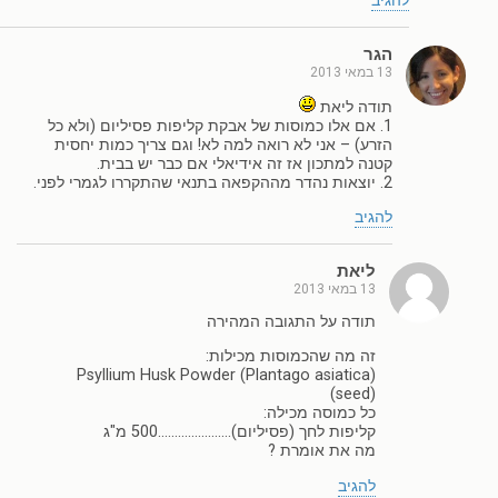
להגיב
הגר
13 במאי 2013
תודה ליאת
1. אם אלו כמוסות של אבקת קליפות פסיליום (ולא כל
הזרע) – אני לא רואה למה לא! וגם צריך כמות יחסית
קטנה למתכון אז זה אידיאלי אם כבר יש בבית.
2. יוצאות נהדר מההקפאה בתנאי שהתקררו לגמרי לפני.
להגיב
ליאת
13 במאי 2013
תודה על התגובה המהירה
זה מה שהכמוסות מכילות:
Psyllium Husk Powder (Plantago asiatica)
(seed)
כל כמוסה מכילה:
קליפות לחך (פסיליום)………………….500 מ"ג
מה את אומרת ?
להגיב