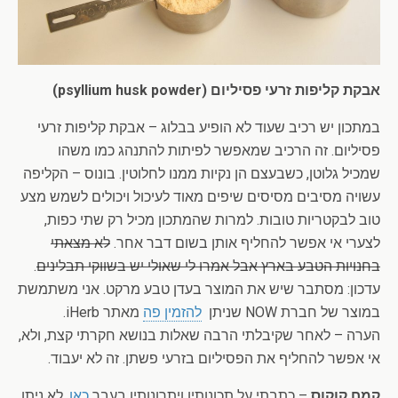
אבקת קליפות זרעי פסיליום (psyllium husk powder)
במתכון יש רכיב שעוד לא הופיע בבלוג – אבקת קליפות זרעי
פסיליום. זה הרכיב שמאפשר לפיתות להתנהג כמו משהו
שמכיל גלוטן, כשבעצם הן נקיות ממנו לחלוטין. בונוס – הקליפה
עשויה מסיבים מסיסים שיפים מאוד לעיכול ויכולים לשמש מצע
טוב לבקטריות טובות. למרות שהמתכון מכיל רק שתי כפות,
לצערי אי אפשר להחליף אותן בשום דבר אחר.
לא מצאתי
בחנויות הטבע בארץ אבל אמרו לי שאולי יש בשווקי תבלינים
.
עדכון: מסתבר שיש את המוצר בעדן טבע מרקט. אני משתמשת
במוצר של חברת NOW שניתן
להזמין פה
מאתר iHerb.
הערה – לאחר שקיבלתי הרבה שאלות בנושא חקרתי קצת, ולא,
אי אפשר להחליף את הפסיליום בזרעי פשתן. זה לא יעבוד.
קמח קוקוס
– כתבתי על תכונותיו ויתרונותיו בעבר
כאן
. לא ניתן