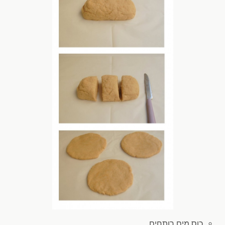
כוס מים
רותחים