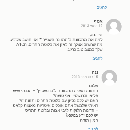
להגיב
אסף
19 במאי 2013
היי ננה,
למה את מתכוונת ב"התזונה השנייה"? אני חושב שכרגע
מה שחשוב אצלך זה לאזן את בלוטת התריס, הA1C
שלך במצב טוב כרגע.
להגיב
ננה
15 בנובמבר 2013
שלום
התזונה השניה התכוונתי ל"ברנשטיין" – הבנתי שיש
פליאו וברנשטיין אני טועה?
האם יש לכם נסיון עם בלוטת התריס ותזונה זו?
ראיתי שלמשל אתם אוכלים איטריות מאצות קלאפ
– הדעות חלוקות לגבי אצות ובלוטת התריס
יש לכם ידע בנושא?
המון תודה
להגיב