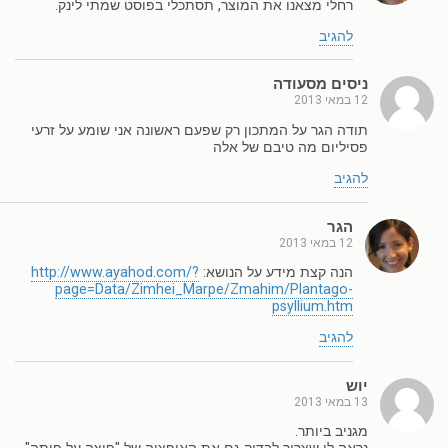
רחלי מצאנו את המוצר, תסתכלי בפוסט שמתי לינק.
להגיב
ניסים מסעודה
12 במאי 2013
תודה הגר על המתכון רק שפעם ראשונה אני שומע על זרעי
פסיליום מה טיבם של אלה
להגיב
הגר
12 במאי 2013
הנה קצת מידע על הנושא:
http://www.ayahod.com/?
page=Data/Zimhei_Marpe/Zmahim/Plantago-
psyllium.htm
להגיב
יוש
13 במאי 2013
מגניב ביותר.