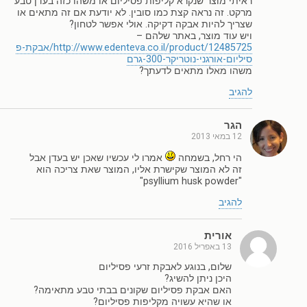
ראיתי מוצר שנקרא קליפות פסיליום או משהו כזה בעדן טבע
מרקט. זה נראה קצת כמו סובין. לא יודעת אם זה מתאים או
שצריך להיות אבקה דקיקה. אולי אפשר לטחון?
ויש עוד מוצר, באתר שלהם –
http://www.edenteva.co.il/product/12485725/אבקת-פ
סיליום-אורגני-נוטריקר-300-גרם
משהו מאלו מתאים לדעתך?
להגיב
הגר
12 במאי 2013
הי רחל, בשמחה
אמרו לי עכשיו שאכן יש בעדן אבל
זה לא המוצר שקישרת אליו, המוצר שאת צריכה הוא
"psyllium husk powder"
להגיב
אורית
13 באפריל 2016
שלום, בנוגע לאבקת זרעי פסיליום
היכן ניתן להשיג?
האם אבקת פסיליום שקונים בבתי טבע מתאימה?
או שהיא עשויה מקליפות פסיליום?