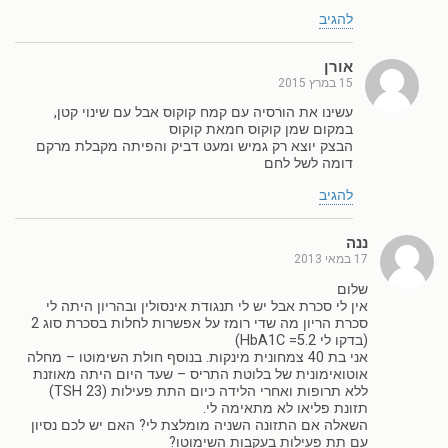
להגיב
אורן
15 במרץ 2015
עשינו את הורסיה עם קמח קוקוס אבל עם שינוי קטן,
במקום שמן קוקוס חמאת קוקוס
הבצק יוצא רק גמיש ומעט דביק והפיתה מקבלת מרקם
דומה לשל לחם
להגיב
ננה
17 במאי 2013
שלום
אין לי סכרת אבל יש לי תנגודת אינסולין ובהריון היתה לי
סכרת הריון מה שדי רומז על אפשרות לחלות בסכרת סוג 2
(בדקו לי HbA1C =5.2)
אני בת 40 צמחונית מינקות. בנוסף חולת השימוטו – מחלה
אוטואימונית של בלוטת התריס – שעד היום היתה מאוזנת
ללא תרופות ואחרי הלידה כיום התת פעילות (TSH 23)
תזונת פליאו לא מתאימה לי.
השאלה אם התזונה השניה מומלצת לי? האם יש לכם נסיון
עם תת פעילות בעקבות השימוטו?