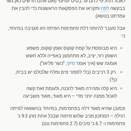
לאכול תחליפי לחם על בסיס יומיומי (ואם אתם חדשים כאן גשו
בבקשה
לפה
ותקראו את הפסקאות הראשונות כדי להבין את
עמדתנו בנושא).
אבל מעבר להיותה דלת פחמימות הפיתה הזו מגניבה במיוחד,
כי:
היא מבוססת על קמח קוקוס ושמן קוקוס, משמע
השומן רווי, יציב, לא מתחמצן באפייה וללא חשש
אומגה שש (איך אומר
מיקי
, "כשר פליאו").
רק 3 רכיבים (בלי לספור מים ומלח שלכולם יש בבית,
כן?)
היא קלה ומהירה מאוד להכנה, ולעומת זאת קשה
לאכול ממנה יותר מדי – היא מאוד, מאוד משביעה.
וכמובן שהיא מאוד דלה בפחמימות, במיוחד בהשוואה לפיתה
רגילה – המתכון מניב שלוש פיתות שבכל אחת מהן 9.3 ג'
פחמימות ו- 6.7 ג' סיבים (2.7 פחמימות נטו).