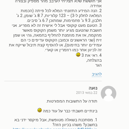
אני חוששת שלא תצליחי לערבב מהר מספיק ובצורה
אחידה.
2. הנה המידע התזונתי המלא לכל פיתה (הכמות
המלאה לחלק ל-3) – 123 קלוריות, 8.7 ג' שומן, 2 ג'
חלבון, 9.3 ג' פחמימות, שמתוכן 6.7 ג' סיבים.
3. הטעם מעט קוקוסי אבל לי אישית זה לא מפריע. אני
חושבת שהטעם מגיע יותר משמן הקוקוס מאשר
מהקמח, אז את מוזמנת להחליף בחמאה, גהי או שמן
זית (שני הראשונים וכמובן הקוקוס עדיפים כי הם
עמידים יותר בחימום), או להוסיף קצת תיבול שייקח את
זה לכיוון אחר כמו רוזמרין או קארי.
4. ראי את 3
בהצלחה,
הגר
להגיב
נועה
22 במאי 2013
תודה על התשובות המפורטות.
בינתיים חשבתי כבר על עוד כמה
1. מסתכנת בשאלה מטופשת, אבל מיקסר ידני בא
בחשבון? משהו בכיוון הזה?