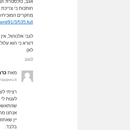
אגב, כולסטרול ושו
חותכות כי צריכת 
מחקרים המוכיחים
ent/91/3/535.full
לגבי אלכוהול, אי
דוורא כי הוא עלו
לא)
להגיב
מאת
כרמ
6 באוקטובר 2013 בשעה 13:51
רציתי לשא
לענות לי 
אנחנו מת
בלבד.