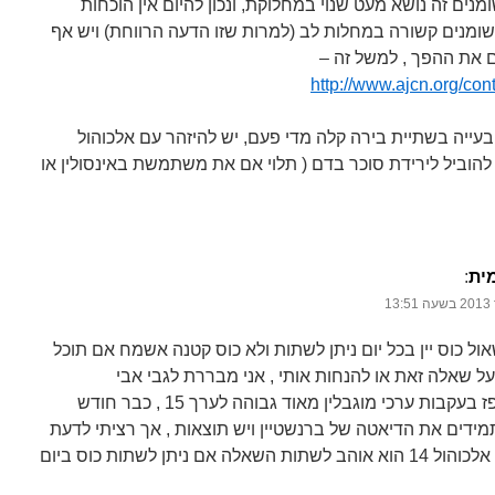
מנים זה נושא מעט שנוי במחלוקת, ונכון להיום אין הוכחות
שומנים קשורה במחלות לב (למרות שזו הדעה הרווחת) ויש אף
 את ההפך , למשל זה –
http://www.ajcn.org/cont
ן בעייה בשתיית בירה קלה מדי פעם, יש להיזהר עם אלכוהול
ל להוביל לירידת סוכר בדם ( תלוי אם את משתמשת באינסולין או
ית
‏:
ול כוס יין בכל יום ניתן לשתות ולא כוס קטנה אשמח אם תוכל
על שאלה זאת או להנחות אותי , אני מבררת לגבי אבי
שהתאשפז בעקבות ערכי מוגבלין מאוד גבוהה לערך 15 , כבר חודש
מידים את הדיאטה של ברנשטיין ויש תוצאות , אך רציתי לדעת
יין שאחוז אלכוהול 14 הוא אוהב לשתות השאלה אם ניתן לשתות כוס ביום