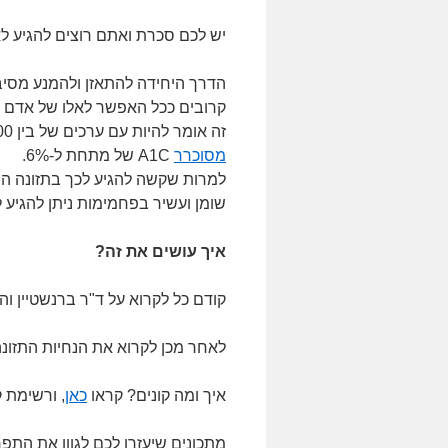
יש לכם סכרת ואתם רוצים להגיע לאי
הדרך היחידה להתאזן ולהמנע מסיב
קרובים ככל האפשר לאלו של אדם ב
זה אומר להיות עם ערכים של בין 84-100 מסביב לשעון, ועם
מסוכרר
A1C של מתחת ל-6%.
למרות שקשה להגיע לכך בתזונה המ
שומן ועשיר בפחמימות ניתן להגיע 
איך עושים את זה?
קודם כל לקרוא על ד"ר ברנשטיין ו
לאחר מכן לקרוא את הנחיות התזונ
איך ומה קונים? קראו
כאן
, ורשימת 
מתכונים שיעזרו לכם לגוון את הת