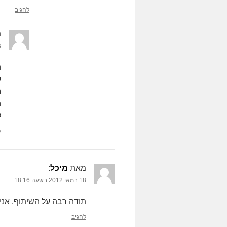
להגיב
מ
6 באוקטו
ה
ע
נ
ה
ל
ל
מאת
מיכל
‏:
18 במאי 2012 בשעה 18:16
תודה רבה על השיתוף. אני 
להגיב