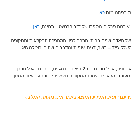
ות בפחמימות
כאן
רוא כמה פרקים מספרו של ד"ר ברנשטיין בחינם,
כאן
.
 של האדם שנים רבות, הרבה לפני המהפכה החקלאית והתקופה
משלל צייד – בשר, דגים ועופות ומדברים שהיה יכול למצוא
אמנם סכרת סוג 1 היא מחלה אוטואימונית, אבל סכרת סוג 2 היא כיום מגפה, והרבה בגלל הדרך
א מעובד, מלא פחמימות ממקורות תעשייתים ורחוק מאוד ממזון
עץ עם רופא. המידע המוצג באתר אינו מהווה המלצה