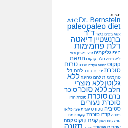
תגיות
Dr. Bernstein
A1C
paleo
paleo diet
ד"ר
בשר
ביצים
אצות
דיאטה
ברנשטיין
דלת פחמימות
היפוגליקמיה
זרעי פשתן
זרעי
חמאת
חלב קוקוס
צ'יה
חיטה
טרום
קוקוס
חרדה
חמאת שקדים
סוכרת
לחם דל
ירידת סוכר
ללא
פחמימות
לחם טחינה
גלוטן
ללא מוצרי
ללא סוכר
חלב
סוכר
סוכרת
בדם
סוכרת הריון
סוכרת נעורים
סטיביה
ספורט
עוגיות
פליאו
פיצה
קדם סוכרת
פסטה
קוקוס
קמח
קמח קוקוס
קמח
סויה
קמח פשתן
תזונה
שקדים
שוקולד
שקדים