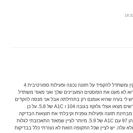
אני בן 41 מצב בריאותי תקין ומשתדל להקפיד על תזונה נכונה ופעילות ספורטיבית 4
רוא לא מעט את הפוסטים המעניינים שלך ואני מאוד משתדל
ש לי בעיה שהיא אומנם רק בתחילתה אבל אני מנסה להקדים
תרופה למכה. לפני כ-4 חודשים מצאו אצלי גלוקוז בגובה 104 ו A1C של 5.8. על כן
בחינת תזונה ופעילות גופנית וקיבלתי את תוצאות הבדיקה
הנוספת לפני מספר ימים והן 97 עם A1C של 5.9. מיותר לציין שמאוד התאכזבתי לגלות
a1 לא ירד, אלא עלה. יש לציין שכל התקופה הזאת לא נעזרתי כלל בבדיקות