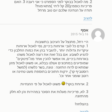
2. מה לאכול בבוקר לפני הספורט כי אני רעבה 3. האם
פריכיות כוסמין(20 קל ליחי )מתאימות?
תודה על הנתינה שלכם.יום טוב מרחל
להגיב
אסף
16 ביולי 2015
היי רחל, מתנצל על העיכוב בתשובות.
1. קודם כל לגבי ארוחות ביניים, נסי לאכול ארוחות
עיקריות גדולות יותר , להגביר בהן את כמות החלבון כדי
להגיע לשובע. אם בכל זאת את רוצה לאכול משהו
בארוחת ביניים, אז אפשר להכין אחד מה"פינוקים"
שמופיעים במתכונים אצלנו בבלוג, או פשוט לאכול מזון
שמתאים לרוח התזונה : טונה, בשר כלשהו (למשל
רוסטביף קר), ירקות חתוכים בתוספת מעט טחינה או
רוטב שומני אחר וכו'.
2. ארוחת בוקר!
פשוט לאכול על פי ההנחיות.
3. לא, פריכיות מעלות את הסוכר במהירות והן לא חלק
מהתזונה.
בהצלחה!
להגיב