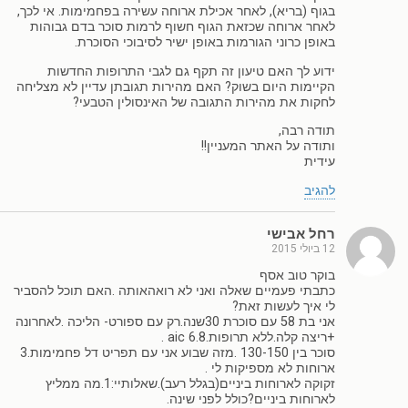
בגוף (בריא), לאחר אכילת ארוחה עשירה בפחמימות. אי לכך,
לאחר ארוחה שכזאת הגוף חשוף לרמות סוכר בדם גבוהות
באופן כרוני הגורמות באופן ישיר לסיבוכי הסוכרת.
ידוע לך האם טיעון זה תקף גם לגבי התרופות החדשות
הקיימות היום בשוק? האם מהירות תגובתן עדיין לא מצליחה
לחקות את מהירות התגובה של האינסולין הטבעי?
תודה רבה,
ותודה על האתר המעניין!!
עידית
להגיב
רחל אבישי
12 ביולי 2015
בוקר טוב אסף
כתבתי פעמיים שאלה ואני לא רואהאותה .האם תוכל להסביר
לי איך לעשות זאת?
אני בת 58 עם סוכרת 30שנה.רק עם ספורט- הליכה .לאחרונה
+ריצה קלה.ללא תרופות.aic 6.8 .
סוכר בין 130-150 .מזה שבוע אני עם תפריט דל פחמימות.3
ארוחות לא מספיקות לי .
זקוקה לארוחות ביניים(בגלל רעב).שאלותיי:1.מה ממליץ
לארוחות ביניים?כולל לפני שינה.