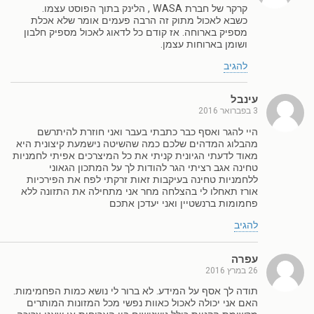
קרקר של חברת WASA , הלינק בתוך הפוסט עצמו.
כשבא לאכול מתוק זה הרבה פעמים אומר שלא אכלת
מספיק בארוחה. אז קודם כל לדאוג לאכול מספיק חלבון
ושומן בארוחות עצמן.
להגיב
עינבל
3 בפברואר 2016
היי להגר ואסף כבר כתבתי בעבר ואני חוזרת להיתרשם
מהבלוג המדהים שלכם כמה שהשיטה נישמעת קיצונית היא
מאוד לדעתי הגיונית קניתי את כל המיצרכים אפיתי לחמניות
טחינה אגב רציתי הגר להודות לך על המתכון הגאוני
ללחמניות טחינה בעיקבות זאות זרקתי לפח את הפירכיות
אורז תאחלו לי בהצלחה מחר אני מתחילה את התזונה ללא
פחמומות ברנשטיין ואני יעדכן אתכם
להגיב
עפרה
26 במרץ 2016
תודה לך אסף על המידע. לא ברור לי נושא כמות הפחמימות.
האם אני יכולה לאכול כאוות נפשי מכל המזונות המותרים