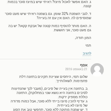
ג. האם אפשר לאכול מיונז? ראיתי שיש במיונז סוכר בכמות
קטנה.
ד. לגבי השמנת 32% שומן. גם בשמנה ראיתי שיש מעט סוכר
שמוסיפים לה. האם אין עם זה בעייה?
ה. האם מותר להוסיף כמות קטנה של אבקת קקאו? יש בה
גם מעט סוכר, אני חוששת.
המון תודה,
תמי
להגיב
אסף
21 באוגוסט 2016
שלום תמי, היחסים שציינת תקינים בתזונה דלת
פחמימות. לשאלותייך:
ב. בתזונה אין בעייה של סיבים, (מעבר לכך שהנחיצות
לסיבים בתזונה היא נושא שנוי במחלוקת), התזונה
כוללת מספיק ירקות.
ג. עדיף להכין מיונז בייתי ללא סוכר, אבל כמות מדודה
של מיונז לא בעייתית.
ד. יש שמנת מתוקה ללא סוכר, תחפשי טוב את הסוג