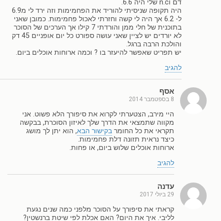
דם וn.c שלי היה 6.6.
היה תקופה שניסיתי להוריד את הפחמימות וזה ירד לי מ6.9
ל- 6.2 אך היה לי קשה וחזרתי לאכול פחמימות. כמובן שאני
בתוכנית של חלי ממן והורדתי 7 קילו אך הערכים של הסוכר
לא יורדים יש לציין שאני עושה ספורט כל יום אופניים 45 דק
והולכת הרבה ברגל.
יש תפריט שאפשר להיעזר בו ? וכמה ארוחות אוכלים ביום.
להגיב
אסף
8 בספטמבר 2014
היי מירב, הצטערתי לקרוא את סיפורך הלא פשוט. אני
מקווה שתמצאי את הדרך שלך לאיזון הסוכרת, בבקשה
תקראי את כל החומר
בקישור הבא
, הוא יתן לך מושג
כיצד נראית תזונה דלת פחמימות.
ארוחות אוכלים שלוש ביום, או פחות.
להגיב
עדנה
29 ביולי 2017
קראתי את סיפורך על הסוכר מלפני כמה שנים נגעת
לליבי. איך את היום? האם אכלת לפי שיטת ברנשטין?