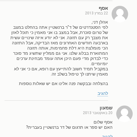
אסף
22 במרץ 2013
אהלן דני,
לפי הסטנדרטים של ד"ר ברנשטיין אתה בהחלט במצב
של טרום סוכרת, אבל במצב בו אני מאמין כי תוכל לאזן
את מצבך רק עם תזונה. אני לא יודע איזה שינויים עשית
בארבעה חודשים האחרונים מאז הבדיקה, אבל התזונה
הכי מומלצת היא דלת פחמימות, אותה תזונה
המתוארת בבלוג שלנו. אני גם ממליץ שתשיג מד סוכר
כדי לבדוק מדי פעם היכן אתה עומד מבחינת ערכים
יומיומיים.
במקביל תמיד חשוב להתייעץ עם רופא, אם כי אני לא
מאמין שיתנו לך טיפול בשלב זה.
בהצלחה ובבקשה פנה אלינו אם יש שאלות נוספות
להגיב
שמעון
20 באוקטובר 2013
אסף שלום
האם יש ספר או תרגום של דר ברנשטיין בעברית?
להגיב