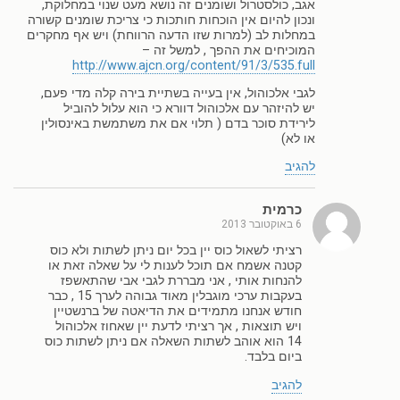
אגב, כולסטרול ושומנים זה נושא מעט שנוי במחלוקת,
ונכון להיום אין הוכחות חותכות כי צריכת שומנים קשורה
במחלות לב (למרות שזו הדעה הרווחת) ויש אף מחקרים
המוכיחים את ההפך , למשל זה –
http://www.ajcn.org/content/91/3/535.full
לגבי אלכוהול, אין בעייה בשתיית בירה קלה מדי פעם,
יש להיזהר עם אלכוהול דוורא כי הוא עלול להוביל
לירידת סוכר בדם ( תלוי אם את משתמשת באינסולין
או לא)
להגיב
כרמית
6 באוקטובר 2013
רציתי לשאול כוס יין בכל יום ניתן לשתות ולא כוס
קטנה אשמח אם תוכל לענות לי על שאלה זאת או
להנחות אותי , אני מבררת לגבי אבי שהתאשפז
בעקבות ערכי מוגבלין מאוד גבוהה לערך 15 , כבר
חודש אנחנו מתמידים את הדיאטה של ברנשטיין
ויש תוצאות , אך רציתי לדעת יין שאחוז אלכוהול
14 הוא אוהב לשתות השאלה אם ניתן לשתות כוס
ביום בלבד.
להגיב