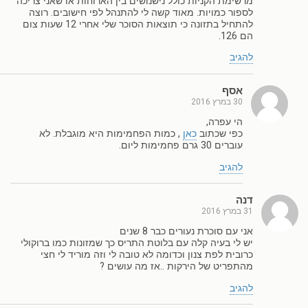
מרשימת הקניות כולל נישנושים בין הארוחות או שאני צריכה
לספור כמויות. מאוד קשה לי להתנהל לפי חישובים. רוצה
להתחיל בתזונה כי תוצאות הסוכר שלי אחרי 12 שעות צום
הם 126.
להגיב
אסף
30 במרץ 2016
הי עפרה,
כפי שכתוב
כאן
, כמות הפחמימות היא מוגבלת. לא
עוברים 30 גרם פחמימות ליום.
להגיב
דנה
31 במרץ 2016
אני עם סוכרת נעורים כבר 8 שנים
יש לי בעיה קלה עם בלוטת התריס כך שמזונות כמו ברוקולי
כרובית לפת צנון וכדומה לא טובה לי וזה מוריד לי חצי
מהתפריט של הירקות ..אז מה עושים ?
להגיב