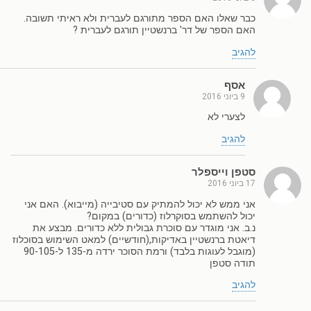
כבר שאלו האם הספר מתורגם לעברית ולא ראיתי תשובה.
האם הספר של דר' ברנשטיין תורגם לעברית ?
להגיב
אסף
9 ביוני 2016
לצערי לא
להגיב
סטפן וייספלר
17 ביוני 2016
אני ממש לא יכול להמתיק עם סטיבייה (מייבוא). האם אני
יכול להשתמש בסוקרלוז (כדורים) במקום?
נ.ב. אני מוגדר עם סוכרת גבולית ללא כדורים. מבצע את
דיאטת ברנשטיין באדיקות,(חודשיים) למאט השימוש בסוכלוז
(מוגבל לעוגות בלבד) ורמת הסוכר ירדה מ-135 ל-90-105
תודה סטפן
להגיב