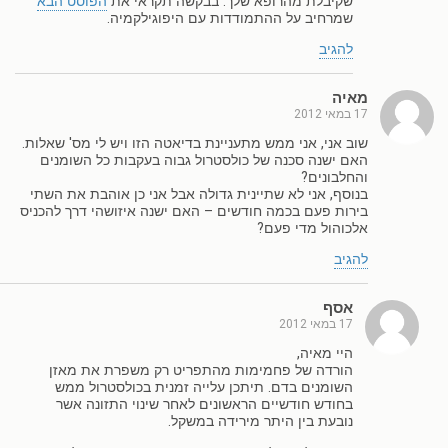
שקיבלת מהרופא שלך. בבקשה תקראי את
הפוסט הבא
שמרחיב על ההתמודדות עם היפוגילקמיה.
להגיב
מאיה
17 במאי 2012
שוב אני, אני ממש מתעניינת בדיאטה הזו ויש לי מס' שאלות.
האם ישנה סכנה של כולסטרול גבוה בעקבות כל השומנים
והחלבונים?
בנוסף, אני לא שתיינית גדולה אבל אני כן אוהבת את השתי
בירות פעם בכמה חודשים – האם ישנה איזושהי דרך להכניס
אלכוהול מדי פעם?
להגיב
אסף
17 במאי 2012
היי מאיה,
הורדה של פחמימות מהתפריט רק משפרת את מאזן
השומנים בדם. תיתכן עלייה זמנית בכולסטרול ממש
בחודש חודשיים הראשונים לאחר שינוי התזונה אשר
נובעת בין היתר מירידה במשקל.