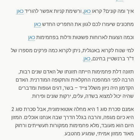
איך ומה קונים? קראו
כאן
, ורשימת קניות אפשר להוריד
כאן
מתכונים שיעזרו לכם לגוון את התפריט החדש
כאן
וכמה הצעות לארוחות פשוטות ודלות בפחמימות
כאן
למי שנוח לקרוא באנגלית, ניתן לקרוא כמה פרקים מספרו של
ד"ר ברנשטיין בחינם,
כאן
.
תזונה דלת פחמימות הייתה תזונתו של האדם שנים רבות,
הרבה לפני המהפכה החקלאית והתקופה המודרנית. האדם
הקדמון היה ניזון משלל צייד – בשר, דגים ועופות ומדברים
שהיה יכול למצוא בשדה, עלים, ירקות שונים ופירות.
אמנם סכרת סוג 1 היא מחלה אוטואימונית, אבל סכרת סוג 2
היא כיום מגפה, והרבה בגלל הדרך שבה אנחנו אוכלים. המזון
היום הוא מעובד, מלא פחמימות ממקורות תעשייתים ורחוק
מאוד ממזון אמיתי, שמגיע מהטבע.