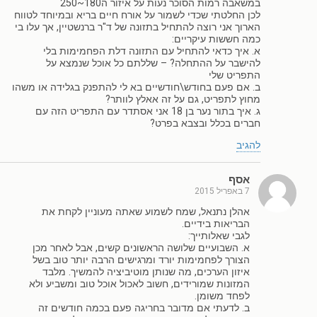
במשאבה רמות הסוכר נעות על איזור ה180~250
לכן החלטתי שכדי לשמור על אורח חיים בריא ובמיוחד לטווח
הארוך אני רוצה להתחיל בתזונה של ד"ר ברנשטיין, אך עלו בי
כמה חששות עיקריים:
א. איך כדאי להתחיל עם התזונה דלת הפחמימות בלי
להישבר על ההתחלה? – שללתם כל אוכל שנמצא על
התפריט שלי
ב. אם פעם בחודש\חודשיים בא לי להתפנק בגלידה או משהו
מחוץ לתפריט, גם על זה אאלץ לוותר?
ג. איך בתור נער בן 18 אני אסתדר עם התפריט הזה עם
חברים בכלל ובצבא בפרט?
להגיב
אסף
7 באפריל 2015
אהלן נתנאל, שמח לשמוע שאתה מעוניין לקחת את
הבריאות בידיים.
לגבי שאלותייך:
א. השבועיים שלושה הראשונים קשים, אבל לאחר מכן
הצורך לפחמימות יורד ומרגישים הרבה יותר טוב בשל
איזון הערכים, מה שנותן מוטיביציה להמשיך. מלבד
המזונות שמורידים, חשוב לאכול אוכל טוב ומשביע ולא
לפחד משומן.
ב. לדעתי אם מדובר בחריגה פעם בכמה חודשים זה