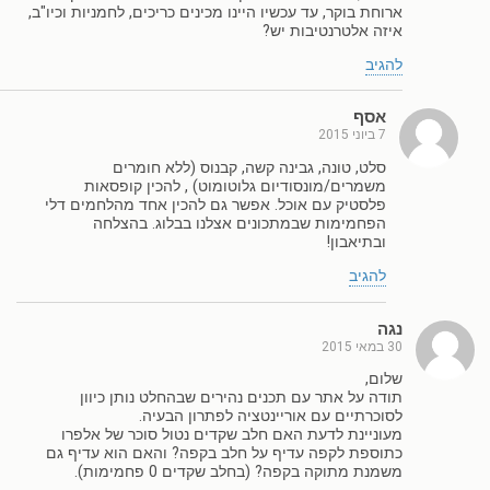
ארוחת בוקר, עד עכשיו היינו מכינים כריכים, לחמניות וכיו"ב,
איזה אלטרנטיבות יש?
להגיב
אסף
7 ביוני 2015
סלט, טונה, גבינה קשה, קבנוס (ללא חומרים
משמרים/מונסודיום גלוטומוט) , להכין קופסאות
פלסטיק עם אוכל. אפשר גם להכין אחד מהלחמים דלי
הפחמימות שבמתכונים אצלנו בבלוג. בהצלחה
ובתיאבון!
להגיב
נגה
30 במאי 2015
שלום,
תודה על אתר עם תכנים נהירים שבהחלט נותן כיוון
לסוכרתיים עם אוריינטציה לפתרון הבעיה.
מעוניינת לדעת האם חלב שקדים נטול סוכר של אלפרו
כתוספת לקפה עדיף על חלב בקפה? והאם הוא עדיף גם
משמנת מתוקה בקפה? (בחלב שקדים 0 פחמימות).