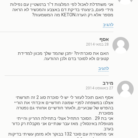
אני משתדלת לאכול לפי המלצות ד"ר ברנשטיין עם נפילות
מידי פעם, ביצעתי בדיקת דם באצבע והמכשיר לא הראה
מספר אלא רק הערה:KETON מה המשמעות?
להגיב
אסף
28 במאי 2014
האם את סוכרתית? יתכן שהמד שלך מכוון למדידת
קטונים ולא לסוכר בדם ולכן ההודעה.
להגיב
מירב
27 באוגוסט 2014
אסף האם תוכל לעזור לי יש לי סוכרת סוג 2 זה תורשתי
אצלנו במשפחה לפניי שמונה חודשיים איבדתי את הוריי
בהפרש של שבועיים, ולאחר חודשיים אחותי גם נפטרה
מסוכרת.
אני בת 29 . הסוכר התחיל אצלי בתחילת ההריון והייתי
מטופלת באינסולין. מאז עבר שנתיים אני מקבלת רק כדור
בערב.
אני מתעוררת עם סוכר 132 בבוקר ולא מזמן עשיתי בדיקות