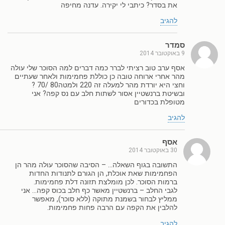
את בסדר? כיתבי לי יקירה. עדנה מחיפה
להגיב
סמדר
9 באוקטובר 2014
אסף ערב טוב רציתי לברר כמה דברים למה הסוכר שלי עולה
מהר אחרי ארוחה טובה כן כוללת פחמימות ולאחר שעתיים
וחצי היא יורדת מהר למעלה זה 220 ולמטה80 /70 ?
ובשיטת ברנשטיין אסור לשתות חלב עם נס קפה? אני
מטופלת בכדורים
להגיב
אסף
30 באוקטובר 2014
התשובה בגוף השאלה… – הסיבה שהסוכר עולה מהר הן
הפחמימות שאת אוכלת, הן הגורם לתנודות החדות
ברמות הסוכר. לכן מומלצת תזונה דלת פחמימות.
לגבי החלב – ברנשטיין מאשר כף חלב בכוס קפה… אני
ממליץ לבחור בשמנת מתוקה (ללא סוכר), מאפשר
להלבין את הקפה עם הרבה פחות פחמימות.
להגיב