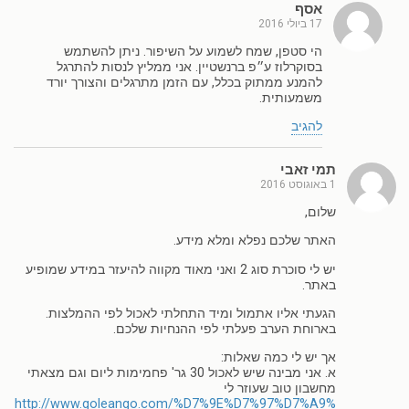
אסף
17 ביולי 2016
הי סטפן, שמח לשמוע על השיפור. ניתן להשתמש
בסוקרלוז ע״פ ברנשטיין. אני ממליץ לנסות להתרגל
להמנע ממתוק בכלל, עם הזמן מתרגלים והצורך יורד
משמעותית.
להגיב
תמי זאבי
1 באוגוסט 2016
שלום,
האתר שלכם נפלא ומלא מידע.
יש לי סוכרת סוג 2 ואני מאוד מקווה להיעזר במידע שמופיע
באתר.
הגעתי אליו אתמול ומיד התחלתי לאכול לפי ההמלצות.
בארוחת הערב פעלתי לפי ההנחיות שלכם.
אך יש לי כמה שאלות:
א. אני מבינה שיש לאכול 30 גר' פחמימות ליום וגם מצאתי
מחשבון טוב שעוזר לי
http://www.goleango.com/%D7%9E%D7%97%D7%A9%