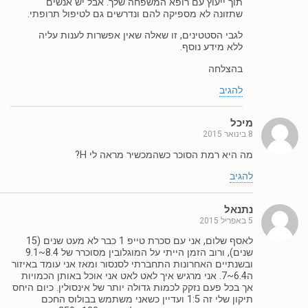
תוך ייעוץ עם רופא המשפחה שלך. אבל יש אנשים
שתזונה לא מספיקה להם ונדרשים גם לטיפול תרופתי.
לגבי הסטטינים, זו שאלה שאין אפשרות לענות עליה
ללא מידע נוסף.
בהצלחה
להגיב
מיכל
8 בינואר 2015
מה היא רמת הסוכר כשהמכשיר מראה לי H?
להגיב
נתנאל
5 באפריל 2015
לאסף שלום, אני עם סכרת טייפ 1 כבר לא מעט שנים (15
שנים), ורוב הזמן הייתי על המוגלובין מסוכרר של 8.4~9.1
ובשנתיים האחרונות התחברתי לסנסור ומאז אני עומד באיזור
ה6.4~7. אני מרגיש איך לאט לאט אני אוכל באותן הכמויות
אך בכל פעם נזקק לכמות גדולה יותר של אינסולין. כיום היחס
תיקון שלי זה 1:5 ועדיין כשאני משתמש בבולוס החכם