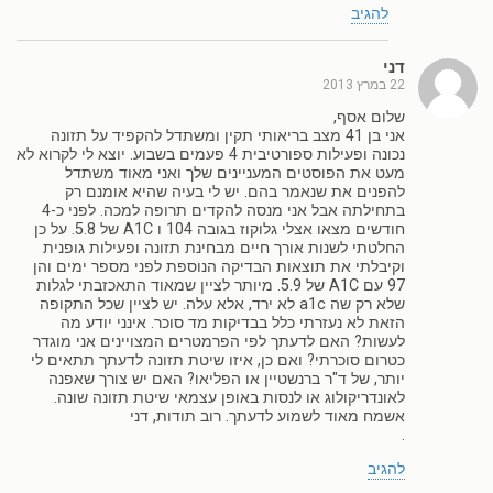
להגיב
דני
22 במרץ 2013
שלום אסף,
אני בן 41 מצב בריאותי תקין ומשתדל להקפיד על תזונה
נכונה ופעילות ספורטיבית 4 פעמים בשבוע. יוצא לי לקרוא לא
מעט את הפוסטים המעניינים שלך ואני מאוד משתדל
להפנים את שנאמר בהם. יש לי בעיה שהיא אומנם רק
בתחילתה אבל אני מנסה להקדים תרופה למכה. לפני כ-4
חודשים מצאו אצלי גלוקוז בגובה 104 ו A1C של 5.8. על כן
החלטתי לשנות אורך חיים מבחינת תזונה ופעילות גופנית
וקיבלתי את תוצאות הבדיקה הנוספת לפני מספר ימים והן
97 עם A1C של 5.9. מיותר לציין שמאוד התאכזבתי לגלות
שלא רק שה a1c לא ירד, אלא עלה. יש לציין שכל התקופה
הזאת לא נעזרתי כלל בבדיקות מד סוכר. אינני יודע מה
לעשות? האם לדעתך לפי הפרמטרים המצויינים אני מוגדר
כטרום סוכרתי? ואם כן, איזו שיטת תזונה לדעתך תתאים לי
יותר, של ד"ר ברנשטיין או הפליאו? האם יש צורך שאפנה
לאונדריקולוג או לנסות באופן עצמאי שיטת תזונה שונה.
אשמח מאוד לשמוע לדעתך. רוב תודות, דני
.
להגיב