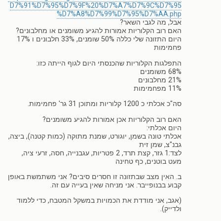
D7%91%D7%95%D7%9F%20%D7%A7%D7%9C%D7%95
%D7%A8%D7%99%D7%95%D7%AA.php
אבל, מה לגבי השאר?
האם רוב הקלוריות אמורות להגיע משומנים או מחלבונים?
היום התזונה שלי כללה 50% שומנים, 33% חלבונים ו 17%
פחמימות
התפלגות הקלוריות שהכנסתי היום לגוף הייתה כזו:
68% משומנים
21% מחלבונים
11% מפחמימות
סה"כ אכלתי כ 1200 קלוריות ומתוכן 31 גר' פחמימות.
האם רוב הקלוריות אכן אמורות להגיע משומנים?
היום אכלתי:
אכלתי טונה בשמן, יוגורט, שמנת מתוקה (כמות קטנה), ביצה,
גבנ"צ, שמן זית
לצד:1 גזר, קצת תרד, 2 פטריות, עגבנייה, חסה, זרעי ציה,
מעט בוטנים, כף טחינה
ב. האין מצב שבתזונה זו חסרים סיבים? אני משתמשת באופן
קבוע בבנופייבר. אני מניחה שאין בעייה עם זה.
(אגב, אני מודדת את הכמויות במשקל המטבח, כדי ללמוד
ולדייק).