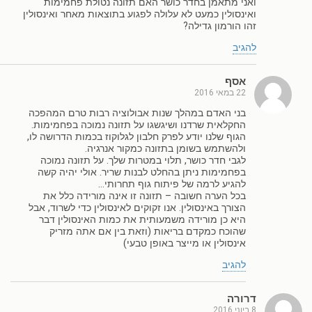
ואני מתאמן בחדר כושר האם תזונה נטולת פחמימות
ואינסולין כמעט לא עלולה לפגוע בתוצאות מאחר ואינסולין
זהו הורמון גדילה?
להגיב
אסף
22 במאי 2016
בני האדם במהלך שנות אבולוציה רבות טרם המהפכה
החקלאית שרדנו ושיגשגו על תזונה נמוכה בפחמימות.
הגוף שלנו יודע לפרק חלבון לגלוקוז בכמות הדרושה לו,
ולהשתמש בשומן בתזונה כמקור אנרגיה.
לגבי חדר כושר, תלוי במטרות שלך. על תזונה נמוכה
בפחמימות ניתן בהחלט לבנות שריר. אולי יהיה קשה
להגיע לרמה של פיתוח גוף תחרותי…
בכל הערה חשובה – תזונה זו אינה מורידה כלל את
הצורך באינסולין. אנו זקוקים לאינסולין כדי לשרוד, אבל
היא כן מורידה משמעותית את כמות האינסולין דבר
שהוכח כמקדם בריאות (וזאת בין אם אתה מזריק
אינסולין או מייצר באופן טבעי)
להגיב
דרורה
8 ביוני 2016