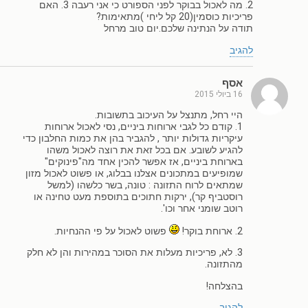
2. מה לאכול בבוקר לפני הספורט כי אני רעבה 3. האם
פריכיות כוסמין(20 קל ליחי )מתאימות?
תודה על הנתינה שלכם.יום טוב מרחל
להגיב
אסף
16 ביולי 2015
היי רחל, מתנצל על העיכוב בתשובות.
1. קודם כל לגבי ארוחות ביניים, נסי לאכול ארוחות
עיקריות גדולות יותר , להגביר בהן את כמות החלבון כדי
להגיע לשובע. אם בכל זאת את רוצה לאכול משהו
בארוחת ביניים, אז אפשר להכין אחד מה"פינוקים"
שמופיעים במתכונים אצלנו בבלוג, או פשוט לאכול מזון
שמתאים לרוח התזונה : טונה, בשר כלשהו (למשל
רוסטביף קר), ירקות חתוכים בתוספת מעט טחינה או
רוטב שומני אחר וכו'.
2. ארוחת בוקר!
פשוט לאכול על פי ההנחיות.
3. לא, פריכיות מעלות את הסוכר במהירות והן לא חלק
מהתזונה.
בהצלחה!
להגיב