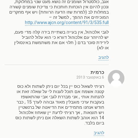
אגב, כולסטרול ושומנים זה נושא מעט שנוי במחלוקת,
ונכון להיום אין הוכחות חותכות כי צריכת שומנים קשורה
במחלות לב (למרות שזו הדעה הרווחת) ויש אף מחקרים
המוכיחים את ההפך , למשל זה –
http://www.ajcn.org/content/91/3/535.full
לגבי אלכוהול, אין בעייה בשתיית בירה קלה מדי פעם,
יש להיזהר עם אלכוהול דוורא כי הוא עלול להוביל
לירידת סוכר בדם ( תלוי אם את משתמשת באינסולין
או לא)
להגיב
כרמית
6 באוקטובר 2013
רציתי לשאול כוס יין בכל יום ניתן לשתות ולא כוס
קטנה אשמח אם תוכל לענות לי על שאלה זאת או
להנחות אותי , אני מבררת לגבי אבי שהתאשפז
בעקבות ערכי מוגבלין מאוד גבוהה לערך 15 , כבר
חודש אנחנו מתמידים את הדיאטה של ברנשטיין
ויש תוצאות , אך רציתי לדעת יין שאחוז אלכוהול
14 הוא אוהב לשתות השאלה אם ניתן לשתות כוס
ביום בלבד.
להגיב