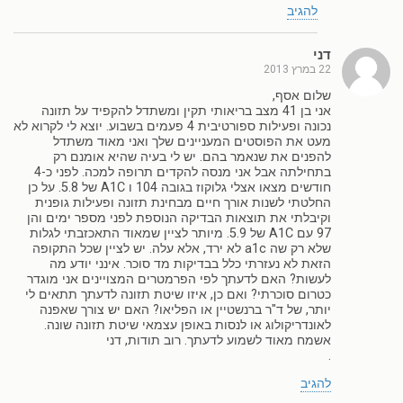
להגיב
דני
22 במרץ 2013
שלום אסף,
אני בן 41 מצב בריאותי תקין ומשתדל להקפיד על תזונה
נכונה ופעילות ספורטיבית 4 פעמים בשבוע. יוצא לי לקרוא לא
מעט את הפוסטים המעניינים שלך ואני מאוד משתדל
להפנים את שנאמר בהם. יש לי בעיה שהיא אומנם רק
בתחילתה אבל אני מנסה להקדים תרופה למכה. לפני כ-4
חודשים מצאו אצלי גלוקוז בגובה 104 ו A1C של 5.8. על כן
החלטתי לשנות אורך חיים מבחינת תזונה ופעילות גופנית
וקיבלתי את תוצאות הבדיקה הנוספת לפני מספר ימים והן
97 עם A1C של 5.9. מיותר לציין שמאוד התאכזבתי לגלות
שלא רק שה a1c לא ירד, אלא עלה. יש לציין שכל התקופה
הזאת לא נעזרתי כלל בבדיקות מד סוכר. אינני יודע מה
לעשות? האם לדעתך לפי הפרמטרים המצויינים אני מוגדר
כטרום סוכרתי? ואם כן, איזו שיטת תזונה לדעתך תתאים לי
יותר, של ד"ר ברנשטיין או הפליאו? האם יש צורך שאפנה
לאונדריקולוג או לנסות באופן עצמאי שיטת תזונה שונה.
אשמח מאוד לשמוע לדעתך. רוב תודות, דני
.
להגיב