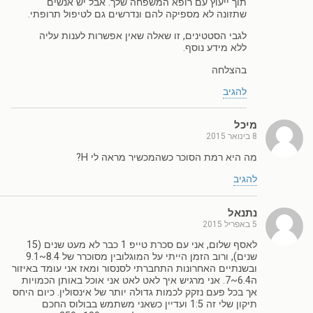
תוך ייעוץ עם רופא המשפחה שלך. אבל יש אנשים
שתזונה לא מספיקה להם ונדרשים גם לטיפול תרופתי.
לגבי הסטטינים, זו שאלה שאין אפשרות לענות עליה
ללא מידע נוסף.
בהצלחה
להגיב
מיכל
8 בינואר 2015
מה היא רמת הסוכר כשהמכשיר מראה לי H?
להגיב
נתנאל
5 באפריל 2015
לאסף שלום, אני עם סכרת טייפ 1 כבר לא מעט שנים (15
שנים), ורוב הזמן הייתי על המוגלובין מסוכרר של 8.4~9.1
ובשנתיים האחרונות התחברתי לסנסור ומאז אני עומד באיזור
ה6.4~7. אני מרגיש איך לאט לאט אני אוכל באותן הכמויות
אך בכל פעם נזקק לכמות גדולה יותר של אינסולין. כיום היחס
תיקון שלי זה 1:5 ועדיין כשאני משתמש בבולוס החכם