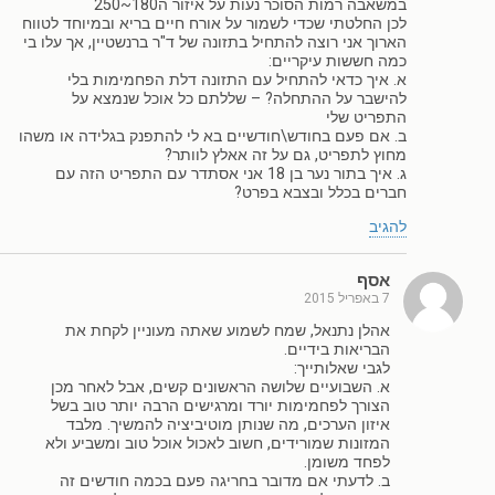
במשאבה רמות הסוכר נעות על איזור ה180~250
לכן החלטתי שכדי לשמור על אורח חיים בריא ובמיוחד לטווח
הארוך אני רוצה להתחיל בתזונה של ד"ר ברנשטיין, אך עלו בי
כמה חששות עיקריים:
א. איך כדאי להתחיל עם התזונה דלת הפחמימות בלי
להישבר על ההתחלה? – שללתם כל אוכל שנמצא על
התפריט שלי
ב. אם פעם בחודש\חודשיים בא לי להתפנק בגלידה או משהו
מחוץ לתפריט, גם על זה אאלץ לוותר?
ג. איך בתור נער בן 18 אני אסתדר עם התפריט הזה עם
חברים בכלל ובצבא בפרט?
להגיב
אסף
7 באפריל 2015
אהלן נתנאל, שמח לשמוע שאתה מעוניין לקחת את
הבריאות בידיים.
לגבי שאלותייך:
א. השבועיים שלושה הראשונים קשים, אבל לאחר מכן
הצורך לפחמימות יורד ומרגישים הרבה יותר טוב בשל
איזון הערכים, מה שנותן מוטיביציה להמשיך. מלבד
המזונות שמורידים, חשוב לאכול אוכל טוב ומשביע ולא
לפחד משומן.
ב. לדעתי אם מדובר בחריגה פעם בכמה חודשים זה