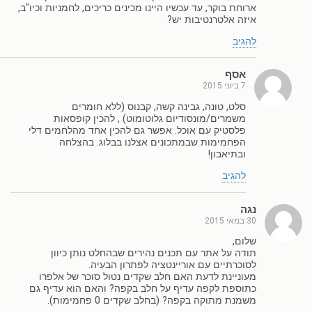
ארוחת בוקר, עד עכשיו היינו מכינים כריכים, לחמניות וכיו"ב,
איזה אלטרנטיבות יש?
להגיב
אסף
7 ביוני 2015
סלט, טונה, גבינה קשה, קבנוס (ללא חומרים
משמרים/מונסודיום גלוטומוט) , להכין קופסאות
פלסטיק עם אוכל. אפשר גם להכין אחד מהלחמים דלי
הפחמימות שבמתכונים אצלנו בבלוג. בהצלחה
ובתיאבון!
להגיב
נגה
30 במאי 2015
שלום,
תודה על אתר עם תכנים נהירים שבהחלט נותן כיוון
לסוכרתיים עם אוריינטציה לפתרון הבעיה.
מעוניינת לדעת האם חלב שקדים נטול סוכר של אלפרו
כתוספת לקפה עדיף על חלב בקפה? והאם הוא עדיף גם
משמנת מתוקה בקפה? (בחלב שקדים 0 פחמימות).