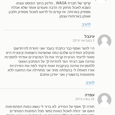
קרקר של חברת WASA , הלינק בתוך הפוסט עצמו.
כשבא לאכול מתוק זה הרבה פעמים אומר שלא אכלת
מספיק בארוחה. אז קודם כל לדאוג לאכול מספיק חלבון
ושומן בארוחות עצמן.
להגיב
עינבל
3 בפברואר 2016
היי להגר ואסף כבר כתבתי בעבר ואני חוזרת להיתרשם
מהבלוג המדהים שלכם כמה שהשיטה נישמעת קיצונית היא
מאוד לדעתי הגיונית קניתי את כל המיצרכים אפיתי לחמניות
טחינה אגב רציתי הגר להודות לך על המתכון הגאוני
ללחמניות טחינה בעיקבות זאות זרקתי לפח את הפירכיות
אורז תאחלו לי בהצלחה מחר אני מתחילה את התזונה ללא
פחמומות ברנשטיין ואני יעדכן אתכם
להגיב
עפרה
26 במרץ 2016
תודה לך אסף על המידע. לא ברור לי נושא כמות הפחמימות.
האם אני יכולה לאכול כאוות נפשי מכל המזונות המותרים