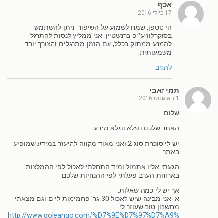
אסף
17 ביולי 2016
הי סטפן, שמח לשמוע על השיפור. ניתן להשתמש
בסוקרלוז ע״פ ברנשטיין. אני ממליץ לנסות להתרגל
להמנע ממתוק בכלל, עם הזמן מתרגלים והצורך יורד
משמעותית.
להגיב
תמי זאבי
1 באוגוסט 2016
שלום,
האתר שלכם נפלא ומלא מידע.
יש לי סוכרת סוג 2 ואני מאוד מקווה להיעזר במידע שמופיע
באתר.
הגעתי אליו אתמול ומיד התחלתי לאכול לפי ההמלצות.
בארוחת הערב פעלתי לפי ההנחיות שלכם.
אך יש לי כמה שאלות:
א. אני מבינה שיש לאכול 30 גר' פחמימות ליום וגם מצאתי
מחשבון טוב שעוזר לי
http://www.goleango.com/%D7%9E%D7%97%D7%A9%