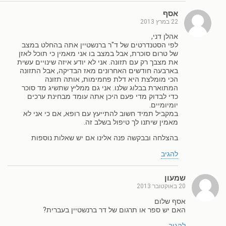
אסף
22 במרץ 2013
אהלן דני,
לפי הסטנדרטים של ד"ר ברנשטיין אתה בהחלט במצב
של טרום סוכרת, אבל במצב בו אני מאמין כי תוכל לאזן
את מצבך רק עם תזונה. אני לא יודע איזה שינויים עשית
בארבעה חודשים האחרונים מאז הבדיקה, אבל התזונה
הכי מומלצת היא דלת פחמימות, אותה תזונה
המתוארת בבלוג שלנו. אני גם ממליץ שתשיג מד סוכר
כדי לבדוק מדי פעם היכן אתה עומד מבחינת ערכים
יומיומיים.
במקביל תמיד חשוב להתייעץ עם רופא, אם כי אני לא
מאמין שיתנו לך טיפול בשלב זה.
בהצלחה ובבקשה פנה אלינו אם יש שאלות נוספות
להגיב
שמעון
20 באוקטובר 2013
אסף שלום
האם יש ספר או תרגום של דר ברנשטיין בעברית?
להגיב