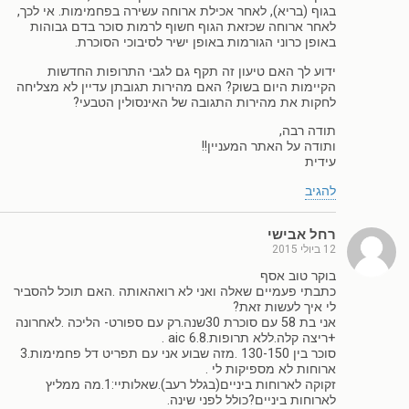
בגוף (בריא), לאחר אכילת ארוחה עשירה בפחמימות. אי לכך,
לאחר ארוחה שכזאת הגוף חשוף לרמות סוכר בדם גבוהות
באופן כרוני הגורמות באופן ישיר לסיבוכי הסוכרת.
ידוע לך האם טיעון זה תקף גם לגבי התרופות החדשות
הקיימות היום בשוק? האם מהירות תגובתן עדיין לא מצליחה
לחקות את מהירות התגובה של האינסולין הטבעי?
תודה רבה,
ותודה על האתר המעניין!!
עידית
להגיב
רחל אבישי
12 ביולי 2015
בוקר טוב אסף
כתבתי פעמיים שאלה ואני לא רואהאותה .האם תוכל להסביר
לי איך לעשות זאת?
אני בת 58 עם סוכרת 30שנה.רק עם ספורט- הליכה .לאחרונה
+ריצה קלה.ללא תרופות.aic 6.8 .
סוכר בין 130-150 .מזה שבוע אני עם תפריט דל פחמימות.3
ארוחות לא מספיקות לי .
זקוקה לארוחות ביניים(בגלל רעב).שאלותיי:1.מה ממליץ
לארוחות ביניים?כולל לפני שינה.