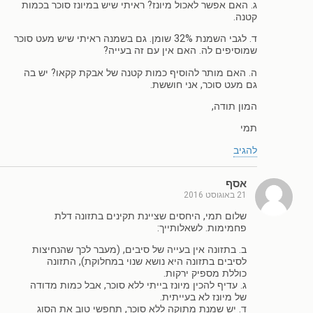
ג. האם אפשר לאכול מיונז? ראיתי שיש במיונז סוכר בכמות
קטנה.
ד. לגבי השמנת 32% שומן. גם בשמנה ראיתי שיש מעט סוכר
שמוסיפים לה. האם אין עם זה בעייה?
ה. האם מותר להוסיף כמות קטנה של אבקת קקאו? יש בה
גם מעט סוכר, אני חוששת.
המון תודה,
תמי
להגיב
אסף
21 באוגוסט 2016
שלום תמי, היחסים שציינת תקינים בתזונה דלת
פחמימות. לשאלותייך:
ב. בתזונה אין בעייה של סיבים, (מעבר לכך שהנחיצות
לסיבים בתזונה היא נושא שנוי במחלוקת), התזונה
כוללת מספיק ירקות.
ג. עדיף להכין מיונז בייתי ללא סוכר, אבל כמות מדודה
של מיונז לא בעייתית.
ד. יש שמנת מתוקה ללא סוכר, תחפשי טוב את הסוג