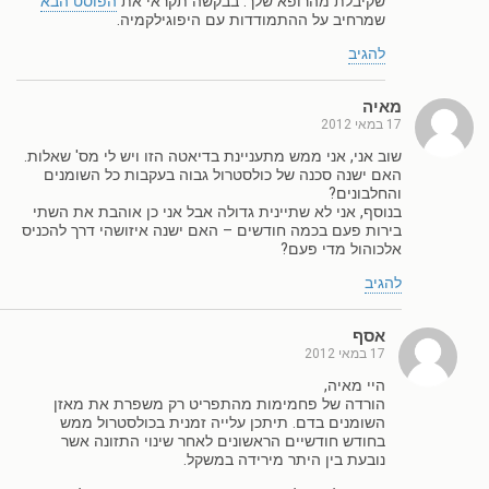
שקיבלת מהרופא שלך. בבקשה תקראי את
הפוסט הבא
שמרחיב על ההתמודדות עם היפוגילקמיה.
להגיב
מאיה
17 במאי 2012
שוב אני, אני ממש מתעניינת בדיאטה הזו ויש לי מס' שאלות.
האם ישנה סכנה של כולסטרול גבוה בעקבות כל השומנים
והחלבונים?
בנוסף, אני לא שתיינית גדולה אבל אני כן אוהבת את השתי
בירות פעם בכמה חודשים – האם ישנה איזושהי דרך להכניס
אלכוהול מדי פעם?
להגיב
אסף
17 במאי 2012
היי מאיה,
הורדה של פחמימות מהתפריט רק משפרת את מאזן
השומנים בדם. תיתכן עלייה זמנית בכולסטרול ממש
בחודש חודשיים הראשונים לאחר שינוי התזונה אשר
נובעת בין היתר מירידה במשקל.