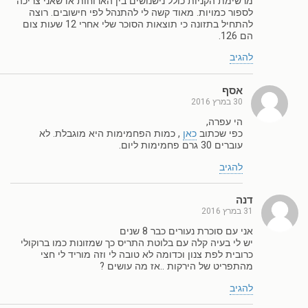
מרשימת הקניות כולל נישנושים בין הארוחות או שאני צריכה
לספור כמויות. מאוד קשה לי להתנהל לפי חישובים. רוצה
להתחיל בתזונה כי תוצאות הסוכר שלי אחרי 12 שעות צום
הם 126.
להגיב
אסף
30 במרץ 2016
הי עפרה,
כפי שכתוב
כאן
, כמות הפחמימות היא מוגבלת. לא
עוברים 30 גרם פחמימות ליום.
להגיב
דנה
31 במרץ 2016
אני עם סוכרת נעורים כבר 8 שנים
יש לי בעיה קלה עם בלוטת התריס כך שמזונות כמו ברוקולי
כרובית לפת צנון וכדומה לא טובה לי וזה מוריד לי חצי
מהתפריט של הירקות ..אז מה עושים ?
להגיב