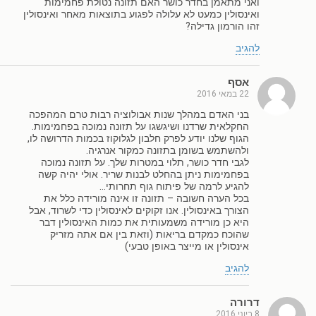
ואני מתאמן בחדר כושר האם תזונה נטולת פחמימות
ואינסולין כמעט לא עלולה לפגוע בתוצאות מאחר ואינסולין
זהו הורמון גדילה?
להגיב
אסף
22 במאי 2016
בני האדם במהלך שנות אבולוציה רבות טרם המהפכה
החקלאית שרדנו ושיגשגו על תזונה נמוכה בפחמימות.
הגוף שלנו יודע לפרק חלבון לגלוקוז בכמות הדרושה לו,
ולהשתמש בשומן בתזונה כמקור אנרגיה.
לגבי חדר כושר, תלוי במטרות שלך. על תזונה נמוכה
בפחמימות ניתן בהחלט לבנות שריר. אולי יהיה קשה
להגיע לרמה של פיתוח גוף תחרותי…
בכל הערה חשובה – תזונה זו אינה מורידה כלל את
הצורך באינסולין. אנו זקוקים לאינסולין כדי לשרוד, אבל
היא כן מורידה משמעותית את כמות האינסולין דבר
שהוכח כמקדם בריאות (וזאת בין אם אתה מזריק
אינסולין או מייצר באופן טבעי)
להגיב
דרורה
8 ביוני 2016