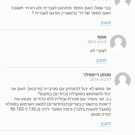
כבר שאלו האם הספר מתורגם לעברית ולא ראיתי תשובה.
האם הספר של דר' ברנשטיין תורגם לעברית ?
להגיב
אסף
9 ביוני 2016
לצערי לא
להגיב
סטפן וייספלר
17 ביוני 2016
אני ממש לא יכול להמתיק עם סטיבייה (מייבוא). האם אני
יכול להשתמש בסוקרלוז (כדורים) במקום?
נ.ב. אני מוגדר עם סוכרת גבולית ללא כדורים. מבצע את
דיאטת ברנשטיין באדיקות,(חודשיים) למאט השימוש בסוכלוז
(מוגבל לעוגות בלבד) ורמת הסוכר ירדה מ-135 ל-90-105
תודה סטפן
להגיב