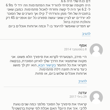
דם וn.c שלי היה 6.6.
היה תקופה שניסיתי להוריד את הפחמימות וזה ירד לי מ6.9
ל- 6.2 אך היה לי קשה וחזרתי לאכול פחמימות. כמובן שאני
בתוכנית של חלי ממן והורדתי 7 קילו אך הערכים של הסוכר
לא יורדים יש לציין שאני עושה ספורט כל יום אופניים 45 דק
והולכת הרבה ברגל.
יש תפריט שאפשר להיעזר בו ? וכמה ארוחות אוכלים ביום.
להגיב
אסף
8 בספטמבר 2014
היי מירב, הצטערתי לקרוא את סיפורך הלא פשוט. אני
מקווה שתמצאי את הדרך שלך לאיזון הסוכרת, בבקשה
תקראי את כל החומר
בקישור הבא
, הוא יתן לך מושג
כיצד נראית תזונה דלת פחמימות.
ארוחות אוכלים שלוש ביום, או פחות.
להגיב
עדנה
29 ביולי 2017
קראתי את סיפורך על הסוכר מלפני כמה שנים נגעת
לליבי. איך את היום? האם אכלת לפי שיטת ברנשטין?