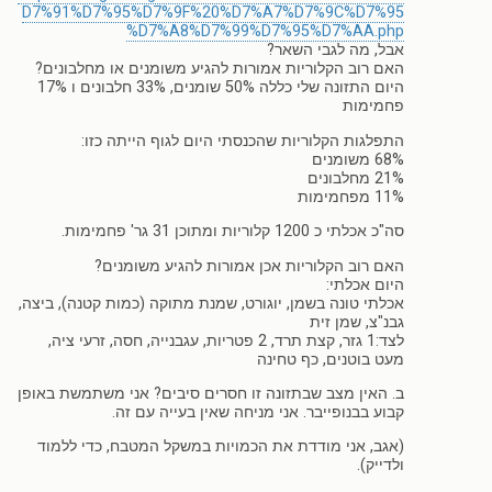
D7%91%D7%95%D7%9F%20%D7%A7%D7%9C%D7%95
%D7%A8%D7%99%D7%95%D7%AA.php
אבל, מה לגבי השאר?
האם רוב הקלוריות אמורות להגיע משומנים או מחלבונים?
היום התזונה שלי כללה 50% שומנים, 33% חלבונים ו 17%
פחמימות
התפלגות הקלוריות שהכנסתי היום לגוף הייתה כזו:
68% משומנים
21% מחלבונים
11% מפחמימות
סה"כ אכלתי כ 1200 קלוריות ומתוכן 31 גר' פחמימות.
האם רוב הקלוריות אכן אמורות להגיע משומנים?
היום אכלתי:
אכלתי טונה בשמן, יוגורט, שמנת מתוקה (כמות קטנה), ביצה,
גבנ"צ, שמן זית
לצד:1 גזר, קצת תרד, 2 פטריות, עגבנייה, חסה, זרעי ציה,
מעט בוטנים, כף טחינה
ב. האין מצב שבתזונה זו חסרים סיבים? אני משתמשת באופן
קבוע בבנופייבר. אני מניחה שאין בעייה עם זה.
(אגב, אני מודדת את הכמויות במשקל המטבח, כדי ללמוד
ולדייק).