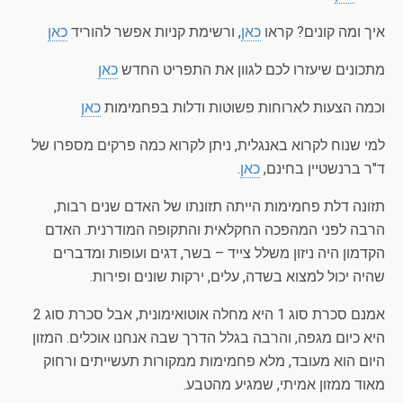
איך ומה קונים? קראו
כאן
, ורשימת קניות אפשר להוריד
כאן
מתכונים שיעזרו לכם לגוון את התפריט החדש
כאן
וכמה הצעות לארוחות פשוטות ודלות בפחמימות
כאן
למי שנוח לקרוא באנגלית, ניתן לקרוא כמה פרקים מספרו של
ד"ר ברנשטיין בחינם,
כאן
.
תזונה דלת פחמימות הייתה תזונתו של האדם שנים רבות,
הרבה לפני המהפכה החקלאית והתקופה המודרנית. האדם
הקדמון היה ניזון משלל צייד – בשר, דגים ועופות ומדברים
שהיה יכול למצוא בשדה, עלים, ירקות שונים ופירות.
אמנם סכרת סוג 1 היא מחלה אוטואימונית, אבל סכרת סוג 2
היא כיום מגפה, והרבה בגלל הדרך שבה אנחנו אוכלים. המזון
היום הוא מעובד, מלא פחמימות ממקורות תעשייתים ורחוק
מאוד ממזון אמיתי, שמגיע מהטבע.