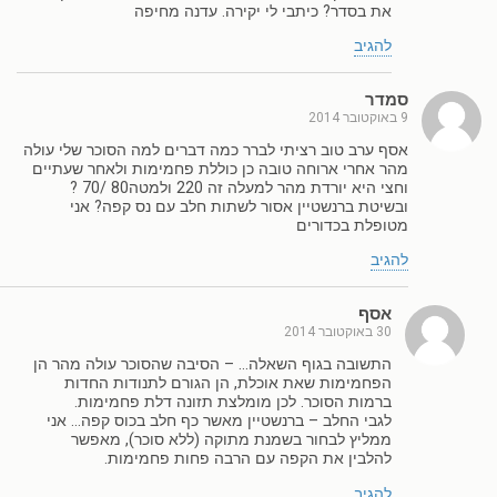
את בסדר? כיתבי לי יקירה. עדנה מחיפה
להגיב
סמדר
9 באוקטובר 2014
אסף ערב טוב רציתי לברר כמה דברים למה הסוכר שלי עולה
מהר אחרי ארוחה טובה כן כוללת פחמימות ולאחר שעתיים
וחצי היא יורדת מהר למעלה זה 220 ולמטה80 /70 ?
ובשיטת ברנשטיין אסור לשתות חלב עם נס קפה? אני
מטופלת בכדורים
להגיב
אסף
30 באוקטובר 2014
התשובה בגוף השאלה… – הסיבה שהסוכר עולה מהר הן
הפחמימות שאת אוכלת, הן הגורם לתנודות החדות
ברמות הסוכר. לכן מומלצת תזונה דלת פחמימות.
לגבי החלב – ברנשטיין מאשר כף חלב בכוס קפה… אני
ממליץ לבחור בשמנת מתוקה (ללא סוכר), מאפשר
להלבין את הקפה עם הרבה פחות פחמימות.
להגיב