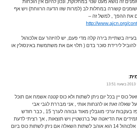
מנים זה נושא מעט שנוי במחלוקת, ונכון להיום אין הוכחות
שומנים קשורה במחלות לב (למרות שזו הדעה הרווחת) ויש אף
 את ההפך , למשל זה –
http://www.ajcn.org/cont
ן בעייה בשתיית בירה קלה מדי פעם, יש להיזהר עם אלכוהול
ל להוביל לירידת סוכר בדם ( תלוי אם את משתמשת באינסולין או
ית
‏:
ול כוס יין בכל יום ניתן לשתות ולא כוס קטנה אשמח אם תוכל
על שאלה זאת או להנחות אותי , אני מבררת לגבי אבי
שהתאשפז בעקבות ערכי מוגבלין מאוד גבוהה לערך 15 , כבר חודש
מידים את הדיאטה של ברנשטיין ויש תוצאות , אך רציתי לדעת
יין שאחוז אלכוהול 14 הוא אוהב לשתות השאלה אם ניתן לשתות כוס ביום