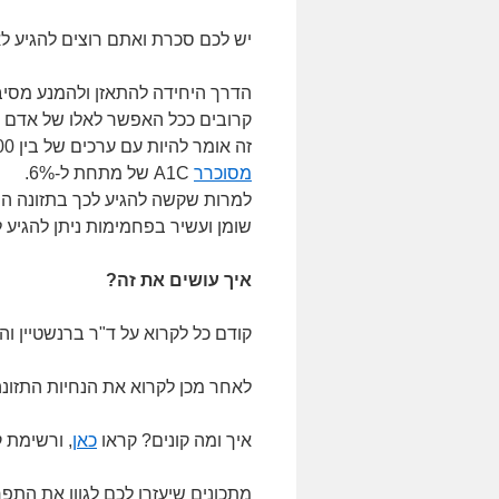
יש לכם סכרת ואתם רוצים להגיע לאי
הדרך היחידה להתאזן ולהמנע מסיב
קרובים ככל האפשר לאלו של אדם ב
זה אומר להיות עם ערכים של בין 84-100 מסביב לשעון, ועם
מסוכרר
A1C של מתחת ל-6%.
למרות שקשה להגיע לכך בתזונה המ
שומן ועשיר בפחמימות ניתן להגיע 
איך עושים את זה?
קודם כל לקרוא על ד"ר ברנשטיין ו
לאחר מכן לקרוא את הנחיות התזונ
איך ומה קונים? קראו
כאן
, ורשימת 
מתכונים שיעזרו לכם לגוון את הת