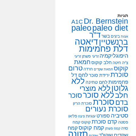
תגיות
Dr. Bernstein
A1C
paleo
paleo diet
ד"ר
בשר
ביצים
אצות
דיאטה
ברנשטיין
דלת פחמימות
היפוגליקמיה
זרעי פשתן
זרעי
חמאת
חלב קוקוס
צ'יה
חיטה
טרום
קוקוס
חרדה
חמאת שקדים
סוכרת
לחם דל
ירידת סוכר
ללא
פחמימות
לחם טחינה
גלוטן
ללא מוצרי
ללא סוכר
חלב
סוכר
סוכרת
בדם
סוכרת הריון
סוכרת נעורים
סטיביה
ספורט
עוגיות
פליאו
פיצה
קדם סוכרת
פסטה
קוקוס
קמח
קמח קוקוס
קמח
סויה
קמח פשתן
תזונה
שקדים
שוקולד
שקדים