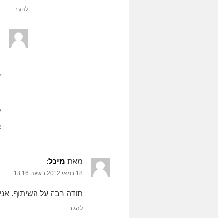
להגיב
מ
6 באוקטו
ה
ע
נ
ה
ל
ל
מאת
מיכל
‏:
18 במאי 2012 בשעה 18:16
תודה רבה על השיתוף. אני 
להגיב