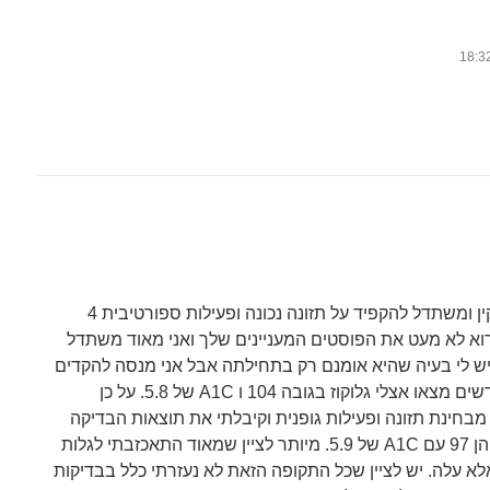
אני בן 41 מצב בריאותי תקין ומשתדל להקפיד על תזונה נכונה ופעילות ספורטיבית 4
רוא לא מעט את הפוסטים המעניינים שלך ואני מאוד משתדל
ש לי בעיה שהיא אומנם רק בתחילתה אבל אני מנסה להקדים
תרופה למכה. לפני כ-4 חודשים מצאו אצלי גלוקוז בגובה 104 ו A1C של 5.8. על כן
בחינת תזונה ופעילות גופנית וקיבלתי את תוצאות הבדיקה
הנוספת לפני מספר ימים והן 97 עם A1C של 5.9. מיותר לציין שמאוד התאכזבתי לגלות
a1 לא ירד, אלא עלה. יש לציין שכל התקופה הזאת לא נעזרתי כלל בבדיקות