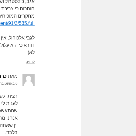
אגב, כולסטרול ושו
חותכות כי צריכת 
מחקרים המוכיחים
ent/91/3/535.full
לגבי אלכוהול, אי
דוורא כי הוא עלו
לא)
להגיב
מאת
כרמ
6 באוקטובר 2013 בשעה 13:51
רציתי לשא
לענות לי 
אנחנו מת
בלבד.