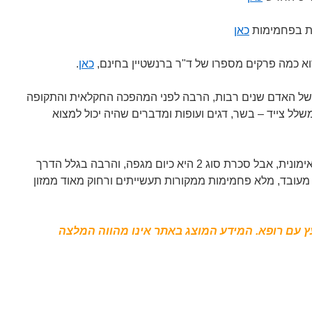
ות בפחמימות
כאן
רוא כמה פרקים מספרו של ד"ר ברנשטיין בחינם,
כאן
.
 של האדם שנים רבות, הרבה לפני המהפכה החקלאית והתקופה
משלל צייד – בשר, דגים ועופות ומדברים שהיה יכול למצוא
אמנם סכרת סוג 1 היא מחלה אוטואימונית, אבל סכרת סוג 2 היא כיום מגפה, והרבה בגלל הדרך
א מעובד, מלא פחמימות ממקורות תעשייתים ורחוק מאוד ממזון
עץ עם רופא. המידע המוצג באתר אינו מהווה המלצה