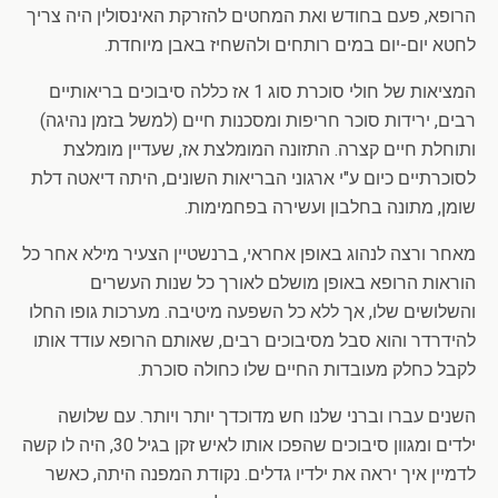
הרופא, פעם בחודש ואת המחטים להזרקת האינסולין היה צריך
לחטא יום-יום במים רותחים ולהשחיז באבן מיוחדת.
המציאות של חולי סוכרת סוג 1 אז כללה סיבוכים בריאותיים
רבים, ירידות סוכר חריפות ומסכנות חיים (למשל בזמן נהיגה)
ותוחלת חיים קצרה. התזונה המומלצת אז, שעדיין מומלצת
לסוכרתיים כיום ע"י ארגוני הבריאות השונים, היתה דיאטה דלת
שומן, מתונה בחלבון ועשירה בפחמימות.
מאחר ורצה לנהוג באופן אחראי, ברנשטיין הצעיר מילא אחר כל
הוראות הרופא באופן מושלם לאורך כל שנות העשרים
והשלושים שלו, אך ללא כל השפעה מיטיבה. מערכות גופו החלו
להידרדר והוא סבל מסיבוכים רבים, שאותם הרופא עודד אותו
לקבל כחלק מעובדות החיים שלו כחולה סוכרת.
השנים עברו וברני שלנו חש מדוכדך יותר ויותר. עם שלושה
ילדים ומגוון סיבוכים שהפכו אותו לאיש זקן בגיל 30, היה לו קשה
לדמיין איך יראה את ילדיו גדלים. נקודת המפנה היתה, כאשר