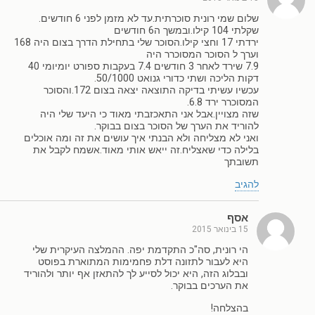
שלום שמי רונית סוכרתית.עד לא מזמן לפני 6 חודשים.
שקלתי 104 קילו.ובמשך ה6 חודשים
ירדתי 17 וחצי קילו.הסוכר שלי בתחילת הדרך בצום היה 168
וערך ל הסוכר המסוכרר היה
7.9 שירד לאחר 3 חודשים 7.4 בעקבות ספורט יומיומי 40
דקות הליכה ושתי כדורי גנואט 50/1000.
עכשיו עשיתי בדיקה התוצאה יצאה בצום 172.והסוכר
המסוכרר ירד 6.8.
שזה מצויין.אבל אני התאכזבתי מאוד כי היעד שלי היה
להוריד את הערך של הסוכר בצום בבוקר.
ואני לא מצליחה ולא הבנתי איך עושים את זה ומה אוכלים
בלילה כדי שאצליח.זה ייאש אותי מאוד.אשמח לקבל את
תשובתך
להגיב
אסף
15 בינואר 2015
הי רונית, סה"כ התקדמת יפה. ההמלצה העיקרית שלי
היא לעבור לתזונה דלת פחמימות המתוארת בפוסט
ובבלוג הזה, היא יכול לסייע לך להתאזן אף יותר ולהוריד
את הערכים בבוקר.
בהצלחה!