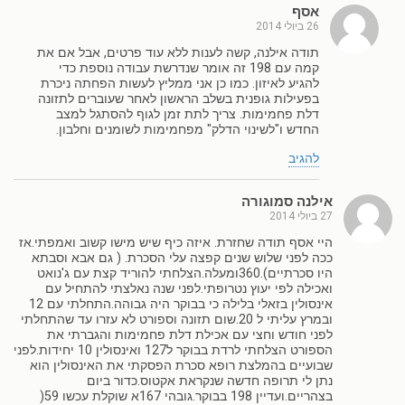
אסף
26 ביולי 2014
תודה אילנה, קשה לענות ללא עוד פרטים, אבל אם את
קמה עם 198 זה אומר שנדרשת עבודה נוספת כדי
להגיע לאיזון. כמו כן אני ממליץ לעשות הפחתה ניכרת
בפעילות גופנית בשלב הראשון לאחר שעוברים לתזונה
דלת פחמימות. צריך לתת זמן לגוף להסתגל למצב
החדש ו"לשינוי הדלק" מפחמימות לשומנים וחלבון.
להגיב
אילנה סמוגורה
27 ביולי 2014
היי אסף תודה שחזרת. איזה כיף שיש מישו קשוב ואמפתי.אז
ככה לפני שלוש שנים קפצה עלי הסכרת. ( גם אבא וסבתא
היו סכרתיים).360ומעלה.הצלחתי להוריד קצת עם ג'נואט
ואכילה לפי יעוץ נטרופתי.לפני שנה נאלצתי להתחיל עם
אינסולין בזאלי בלילה כי בבוקר היה גבוהה.התחלתי עם 12
ובמרץ עליתי ל 20.שום תזונה וספורט לא עזרו עד שהתחלתי
לפני חודש וחצי עם אכילת דלת פחמימות והגברתי את
הספורט הצלחתי לרדת בבוקר ל127 ואינסולין 10 יחידות.לפני
שבועיים בהמלצת רופא סכרת הפסקתי את האינסולין הוא
נתן לי תרופה חדשה שנקראת אקטוס.כדור ביום
בצהריים.ועדיין 198 בבוקר.גובהי 167א שוקלת עכשו 59(