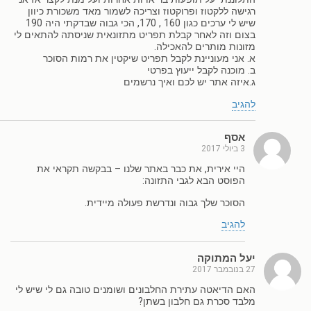
רגישה ללקטוז ופרוקטוז וצריכה לשמור מאד משכורת כיוון
שיש לי ערכים כגון 160 , 170, הכי גבוה שבדקתי היה 190
בצום וזה לאחר קבלת תפריט מתזונאית שניסתה להתאים לי
מזונות מותרים להאכילה.
א. אני מעוניינת לקבל תפריט שיקטין את רמות הסוכר
ב. מוכנה לקבל ייעוץ בפרטי
ג.איזה אתר יש לכם ואיך נרשמים
להגיב
אסף
3 ביולי 2017
היי אירית, את כבר באתר שלנו – בבקשה תקראי את
הפוסט הבא לגבי התזונה:
הסוכר שלך גבוה ונדרשת פעולה מיידית.
להגיב
יעל המתוקה
27 בנובמבר 2017
האם הדיאטה עתירת החלבונים ושומנים טובה גם לי שיש לי
מלבד סכרת גם חלבון בשתן?