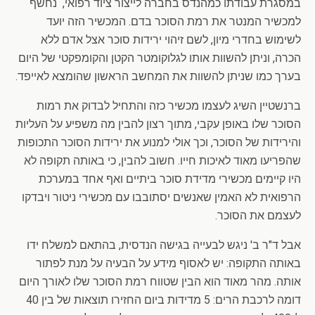
במסגרת עבודתו כמהנדס בחברה לייצור ציוד רפואי, נחשף
למכשיר המנטר את רמת הסוכר בדם. המכשיר הזה יועד
לשימוש בחדרי מיון, לשם זיהוי ירידות סוכר אצל אדם ללא
הכרה, וניתן להשוות אותו לגלוקומטר הקטן והקומפקטי של היום
בערך כמו שניתן להשוות את המחשב הראשון שהומצא לאייפד.
ברנשטיין השיג לעצמו מכשיר כזה והתחיל לבדוק את רמות
הסוכר שלו באופן עקבי, מתוך רצון להבין מה משפיע על העליות
והירידות של הסוכר, וכך אולי למנוע את ירידות הסוכר התכופות
שהפריעו מאוד לאיכות חייו. חשוב להבין, כי באותה תקופה לא
היו קיימים מכשירי מדידת סוכר ביתיים ואף אחד במערכת
הרפואית לא האמין שאנשים יסתובבו עם מכשירי ניטור ויבדקו
לעצמם את הסוכר.
אבל ד"ר ב' ניגש לבעייה בגישה הנדסית, בהתאם למשלח ידו
באותה התקופה: יש לאסוף מידע על הבעיה על מנת לפתור
אותה. מהר מאוד הוא הבין שטווח רמת הסוכר שלו לאורך היום
דומה לרכבת הרים: 5 מדידות ביום החזירו תוצאות של בין 40