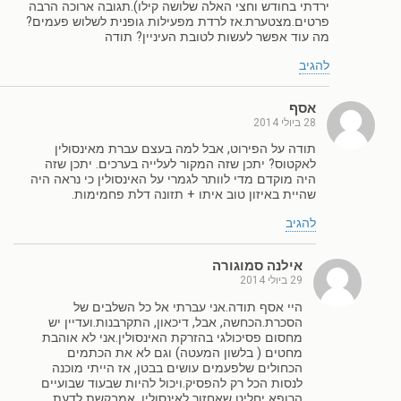
ירדתי בחודש וחצי האלה שלושה קילו).תגובה ארוכה הרבה
פרטים.מצטערת.אז לרדת מפעילות גופנית לשלוש פעמים?
מה עוד אפשר לעשות לטובת העיניין? תודה
להגיב
אסף
28 ביולי 2014
תודה על הפירוט, אבל למה בעצם עברת מאינסולין
לאקטוס? יתכן שזה המקור לעלייה בערכים. יתכן שזה
היה מוקדם מדי לוותר לגמרי על האינסולין כי נראה היה
שהיית באיזון טוב איתו + תזונה דלת פחמימות.
להגיב
אילנה סמוגורה
29 ביולי 2014
היי אסף תודה.אני עברתי אל כל השלבים של
הסכרת.הכחשה, אבל, דיכאון, התקרבנות.ועדיין יש
מחסום פסיכולגי בהזרקת האינסולין.אני לא אוהבת
מחטים ( בלשון המעטה) וגם לא את הכתמים
הכחולים שלפעמים עושים בבטן, אז הייתי מוכנה
לנסות הכל רק להפסיק.ויכול להיות שבעוד שבועיים
הרופא יחליט שאחזור לאינסולין. אמבקשת לדעת