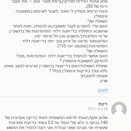
אלא עולות ויורדות לסירוגין,(רמת סוכר- 350 — מול מצבי
היפו של 50),
וכעת הרופא ממליץ לי מאוד ,לעבור לשימוש במשאבת -
אינסולין.
השאלה שלי:
האם עליי להסכים לקבל משאבה,או להמתין, וזאת לאחר
שהשבוע התחלתי בדייאטה דלת -הפחמימות של ברנשטיין
על פי המלצותיך,והשבוע אכן חל שיפור יפה,
הגלוקומטר מראה על איזון טוב יותר בדייאטה דלת -
הפחמימות.(ממוצע יומי 110).
והשאלה שלי :
האם אפשר להתמיד בדייאטה דלת -הפחמימות ,מבלי
להזדקק למשאבת אינסולין ?
ושאלת השאלות:האם בדייאטה ברנשטיין מגיעים למצב מאוזן
,ללא צורך בזריקות אינסולין בכלל ?
אשמח לתגובתך.
שרון.
להגיב
רינת
24 ביוני 2015
שלום אסף,הגעתי לרופא המשפחה לאחר בדיקה אקראית של
140 בבוקר.ה a1c שלי עומד על 5.5 בשתי בדיקות אחרונות
שעשיתי.אני מבינה שאני גבולית ואני רוצה להסיר את החשש