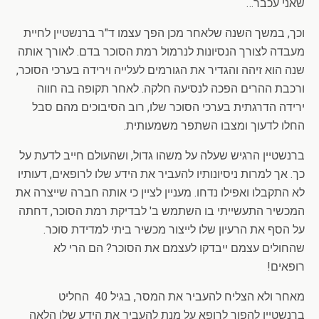
שאני עכבר…
וכך, במשך השנה שלאחר מכן הפך עצמו ד"ר ברנשטיין לחיית
מעבדה לצורך הנסיונות לנרמול רמת הסוכר בדם. לאורך אותה
שנה הוא זיהה והגדיר את הגורמים לעלייה וירידה בערכי הסוכר,
ורכבת ההרים הפכה לנסיעה חלקה. לאחר תקופה בה חווה
ירידה הדרגתית בערכי הסוכר שלו, רוב הסיבוכים מהם סבל
החלו לדעוך ומצבו השתפר משמעותית.
ברנשטיין הרגיש שעלה על משהו גדול, ושהעולם חייב לדעת על
כך. אך למרות ניסיונותיו להעביר את הידע שלו לרופאים, דעותיו
לא התקבלו ואפילו נדחו. מעניין לציין כי אותה חברה שייצרה את
המכשיר התעשייתי בו השתמש ב' לבדיקת רמת הסוכר, דחתה
על הסף את הרעיון שלו לייצור מכשיר ביתי למדידת סוכר.
שהחולים עצמם ייבדקו לעצמם את הסוכר? הם הרי לא
רופאים!
מאחר ולא הצליח להעביר את המסר, בגיל 40 החליט
ברנשטיין להפוך לרופא על מנת להעביר את הידע שלו הלאה