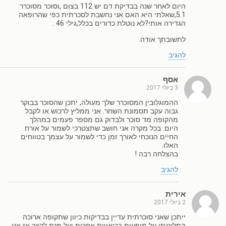
היום לאחר שנה בבדיקת דם יש 112 בצום ,וסוכר מסוכרר
5.1,שאלתי היא האם אני נחשבת לסכרתית כפי שהרופאה
הגדירה אותי?לא נוטלת כדורים בכלל,גילי 46 .
לתשובתך אודה.
להגיב
אסף
3 ביולי 2017
ההמוגלובין המסוכרר שלך מעולה, יתכן שהסוכר בבוקר
גבוה עקב תסמונת השחר. אני ממליץ לרכוש או לקבל
מהקופה מד סוכר ולבדוק גם מספר פעמים במהלך
היום. בכל מקרה אני חושב שתצטרכי לשמור על אורח
החיים הנוכחי לאורך זמן כדי לשמור על עצמך בטווחים
האלו.
בהצלחה רבה !
להגיב
אירית
2 ביולי 2017
ייתכן שאני סוכרתית עדיין בבדיקות כיוון שתקופה ארוכה
התלוננתי על תופעות בריאויות אחרות ועל מנת לקצר אז אני