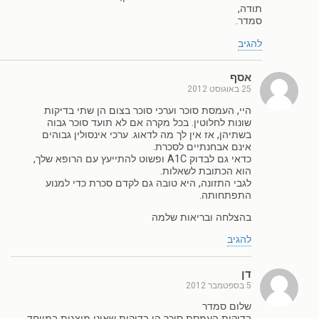
תודה,
סמדר.
להגיב
אסף
25 באוגוסט 2012
היי, העמסת סוכר וערכי סוכר בצום הן שתי בדיקות
שונות לחלוטין. בכל מקרה אם לא תועד סוכר גבוה
בשתיהן, אז אין לך מה לדאוג. ערכי אינסולין גבוהים
אינם אבחנתיים לסכרת.
כדאי גם לבדוק A1C ופשוט להתייעץ עם הרופא שלך,
הוא הכתובת לשאלות.
לגבי התזונה, היא טובה גם לקדם סכרת כדי למנוע
התפתחותה.
בהצלחה ובריאות שלמה
להגיב
דן
5 בספטמבר 2012
שלום סמדר
בדיקות העמסת סוכר הן בדיקות שאינן מיצגות במיוחד