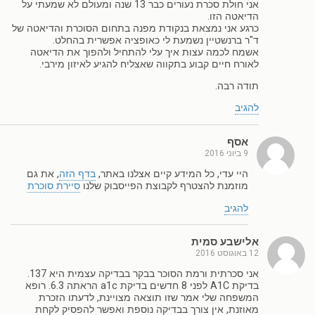
אני חולת סכרת נעורים כבר 13 שנה ומעולם לא שמעתי על
הדיאטה הזו.
כרגע אני נמצאת בנקודת מפנה בתחום הסוכרת והדיאטה של
ד"ר ברנשטיין נשמעת לי כאופציה אפשרית בהחלט.
אשמח לכמה עצות איך עלי להתחיל ולהפוך את הדיאטה
לאורח חיים קבוע בתקווה שאצליח להגיע לאיזון מירבי.
תודה רבה.
להגיב
אסף
9 ביוני 2016
היי עדי, כל המידע קיים אצלנו באתר,
בדף הזה
, את גם
מוזמנת להצטרף לקבוצת הפייסבוק שלנו
סיירת סוכרת
להגיב
אלישבע סמית
12 באוגוסט 2016
אני סכרתית ורמת הסוכר בבקר בבדיקה עצמית היא 137.
בדיקת A1C לפני 8 חדשים בדיקת a1c הראתה 6.3. רופא
המשפחה שלי אמר שזו תוצאה מצויינת, לדעתו הזכרת
מאוזנת, אין צורך בבדיקה נוספת ואפשר להפסיק לקחת