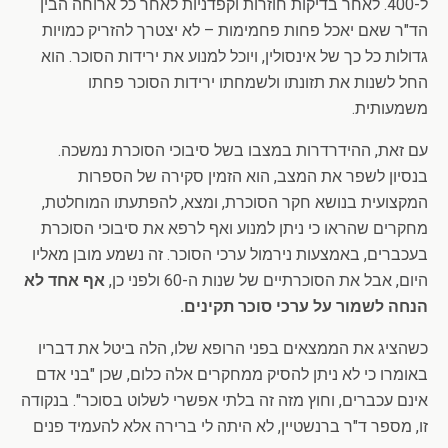
ל-400. לאחר בדיקות חוזרות וקפדניות לאחר כל ארוחה הבין
הד"ר שאם יאכל פחות פחמימות – לא יצטרך להזריק כמויות
גדולות כל כך של אינסולין, ויוכל למנוע את ירידות הסוכר. הוא
החל לשנות את תזונתו ולשמחתו ירידות הסוכר פחתו
משמעותית.
עם זאת, ההידרדרות במצבו בשל סיבוכי הסוכרת נמשכה.
בנסיון לשפר את המצב, הוא הזמין סקירה של הספרות
המקצועית בנושא חקר הסוכרת, ומצא, להפתעתו המוחלטת,
מחקרים שהראו כי ניתן למנוע ואף לרפא את סיבוכי הסוכרת
בעכברים, באמצעות נירמול ערכי הסוכר. זה נשמע מובן מאליו
היום, אבל את הסוכרתיים של שנות ה-60 ולפני כן,
אף אחד לא
הנחה לשמור על ערכי סוכר תקינים.
כשהציג את הממצאים בפני הרופא שלו, הלה ביטל את דבריו
באומרו כי לא ניתן להסיק ממחקרים אלה כלום, שכן "בני אדם
אינם עכברים, וחוץ מזה זה בלתי אפשרי לשלוט בסוכר". בנקודה
זו, מספר ד"ר ברנשטיין, לא היתה לי ברירה אלא להעמיד פנים