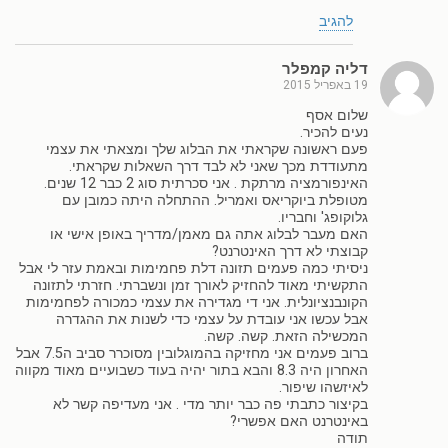
להגיב
דליה קמפלר
19 באפריל 2015
שלום אסף
נעים להכיר.
פעם ראשונה שקראתי את הבלוג שלך ומצאתי את עצמי
מתעודדת מכך שאני לא לבד דרך השאלות שקראתי.
האינפורמציה מרתקת . אני סכרתית סוג 2 כבר 12 שנים.
מטופלת ביוקריאס ואמריל. ההתחלה היתה כמובן עם
גלוקופג' וחבריו.
האם מעבר לבלוג אתה גם מאמן/מדריך באופן אישי או
קבוצתי לא דרך האינטרנט?
ניסיתי כמה פעמים תזונה דלת פחמימות ובאמת עזר לי אבל
התקשיתי מאוד להחזיק לאורך זמן ונשברתי. חזרתי לתזונה
הקונבנציונלית. אני די מגדירה את עצמי כמכורה לפחמימות
אבל עכשו אני עובדת על עצמי כדי לשנות את ההגדרה
המכשילה הזאת. קשה. קשה.
ברוב פעמים אני מחזיקה בהמוגלובין מסוכרר סביב ה7.5 אבל
האחרון היה 8.3 והבא בתור יהיה בעוד כשבועיים מאוד מקווה
לאיזשהו שיפור.
בקיצור כתבתי פה כבר יותר מדי . אני מעדיפה קשר לא
באינטרנט האם אפשרי?
תודה