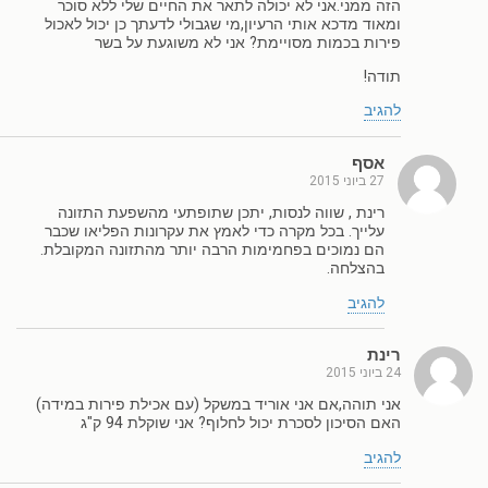
הזה ממני.אני לא יכולה לתאר את החיים שלי ללא סוכר
ומאוד מדכא אותי הרעיון,מי שגבולי לדעתך כן יכול לאכול
פירות בכמות מסויימת? אני לא משוגעת על בשר
תודה!
להגיב
אסף
27 ביוני 2015
רינת , שווה לנסות, יתכן שתופתעי מהשפעת התזונה
עלייך. בכל מקרה כדי לאמץ את עקרונות הפליאו שכבר
הם נמוכים בפחמימות הרבה יותר מהתזונה המקובלת.
בהצלחה.
להגיב
רינת
24 ביוני 2015
אני תוהה,אם אני אוריד במשקל (עם אכילת פירות במידה)
האם הסיכון לסכרת יכול לחלוף? אני שוקלת 94 ק"ג
להגיב