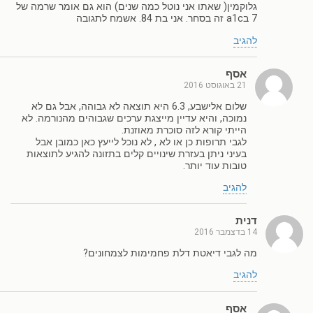
גלוקמין( שאתו אני נוטל כמה שנים) הוא גם אומר שרמה של
7 בa1c זה בסחר. אני בת 84. אשמח לתגובה
להגיב
אסף
21 באוגוסט 2016
שלום אלישבע, 6.3 היא תוצאה לא גבוהה, אבל גם לא
נמוכה, והיא עדיין מייצגת ערכים שגבוהים מהנורמה. לא
הייתי קורא לזה סוכרת מאוזנת.
לגבי תרופות כן או לא , לא נוכל לייעץ כאן כמובן אבל
בעיני ניתן בעזרת שינויים קלים בתזונה להגיע לתוצאות
טובות עוד יותר.
להגיב
דנית
14 בדצמבר 2016
מה לגבי דיאטת דלת פחמימות לצמחונים?
להגיב
אסף