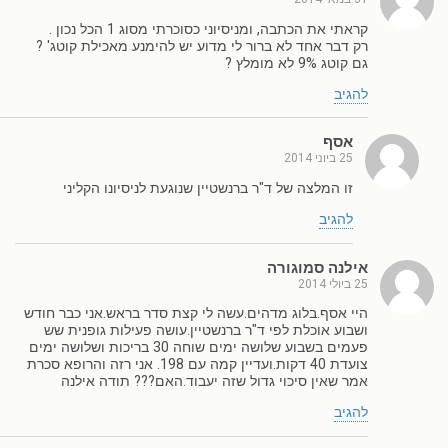
קראתי את הכתבה, ומניסיוני כסוכרתי מסוג 1 הכל נכון .
רק דבר אחד לא ברור לי מדוע יש להימנע מאכילת קוטג' ?
גם קוטג 9% לא מומלץ ?
להגיב
אסף
25 ביוני 2014
זו המלצה של ד"ר ברנשטיין שנוגעת לניסיונו הקליני
להגיב
אילנה סמוגורה
25 ביולי 2014
היי אסף.בלוג מדהים.עשה לי קצת סדר בראש.אני כבר חודש
ושבוע אוכלת לפי ד"ר ברנשטיין.עושה פעילות גופנית שש
פעמים בשבוע שלושה ימים שוחה 30 בריכות ושלושה ימים
צועדת 40 דקות.ועדיין קמה עם 198. אני רזה והרופא סכרת
אמר שאין סיכוי גדול שזה יעבוד.האם??? תודה אילנה
להגיב