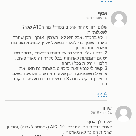
אסף
16 ביוני 2015
שלום ירון, מה זה ערכים בסדר? מה הA1C שלך?
לשאלותייך:
1. לא בהכרח, אבל היא לא "תשמין" אותך ויתכן שתרד
באחוזי שומן. כדי לעלות במשקל עלייך לבצע אימוני כוח
ולאכול יותר חלבון.
2. בבלוג שלנו מידע רב על תזונת ברנשטיין, בספר שלו
יש גם דוגמאות לארוחות. בכל מקרה זה מאוד פשוט,
חלבון + ירקות בכל ארוחה.
3. קשה לי לנבא זאת. סיכוי טוב שהתזונה תאזן את
פרופיל השומנים, ויתכן שלא תהיה שום השפעה בשלב
הראשון. בבקשה חכה 3 חודשים בטרם תעשה בדיקות
דם.
להגיב
שרון
24 ביוני 2015
שלום לך אסף,
לאחר בדיקת דם, התברר : AIC- 10 (שנחשב ל גבוה) ,ומכיוון
שרמות הסוכר לא מאוזנות ,