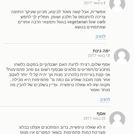
8 בינואר 2017
אפשרית, אבל קשה מאוד לביצוע, מכיוון שעיקר התזונה
צריכה להתבסס על חלבון ושומן. ממליץ לך לחפש
vegetarian low carb בגוגל ותמצאי הרבה אתרים
שמתמחים בנושא.
להגיב
יפה גינת
18 במאי 2017
אסף שלום, רציתי לדעת האם ישנם/קיים במקום כלשהו
מתכונים/תפריטים מלאים שבסוף רשום גם סהכ פחמימות?
אני קצת בעייתית בלהרכיב מנות אך יהיה קל לי יותר לעקוב
אחר מנה מוכנה שאדע גם כמה גר' פחמימות היא מכילה…
מקווה שזו לא שאלה טיפשית…עדיין בשלבים של להבין מה
מותר ואסור
להגיב
אסף
25 במאי 2017
זו לא שאלה טיפשית, ברוב המתכונים אצלנו בבלוג
מצויינת כמות פחמימות. בשאר המקרים אין מנוס