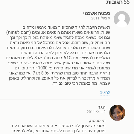
55 תגובות
סבטה אשכנזי
9 ביולי 2011
ראשית חייבת להגיד שהסיפור מאוד מרגש ומדהים
שנית, הרופאים נשארו אותם רופאים אטומים (רובם לפחות)
וגם אני כשאני מנסה להגיד שאני מאוזנת בזכות כך וכך וכך
הם צוחקים, שוב רובם, אבל אם נסתכל על המציאות נראה
שרוב הסוכרתיים הולכים או הלכו לרופא ורובם רחוקים מאוד
מלהיות מאוזנים. ובכלל לא מובן למה הרבה רופאים
ממליצים להישאר עם A1C גבוה כמו 7 או 8 לילדים ואומרים
שזה בסדר גמור. ואני באופן אישי יכולה להגיד שהיום כשאני
מאוזנת לגמרי אני מרגישה פיזית פי 1000 יותר טוב וגם
ניראת הרבה יותר טוב מאז שהייתי על 8 או 7. אז כמו שאני
תמיד אומרת צריך לבדוק את כל האופציות ולהחליט באופן
עצמאי מה באמת הכי טוב עבורך.
להגיב
הגר
9 ביולי 2011
הי סבטה,
מסכימה איתך לגבי הסיפור – הוא מהווה השראה בלתי
פוסקת עבורנו ולכן בחרנו לשתף אותו כאן, ולא להיצמד