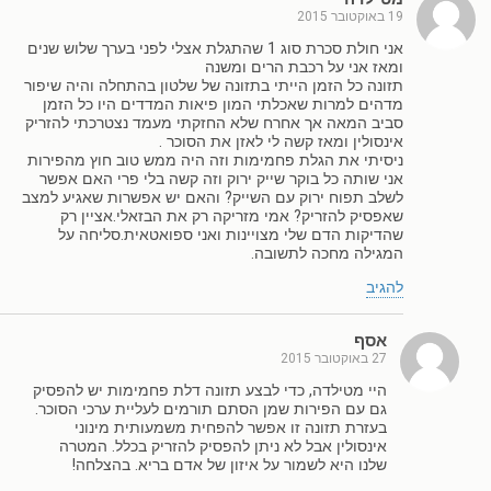
19 באוקטובר 2015
אני חולת סכרת סוג 1 שהתגלת אצלי לפני בערך שלוש שנים
ומאז אני על רכבת הרים ומשנה
תזונה כל הזמן הייתי בתזונה של שלטון בהתחלה והיה שיפור
מדהים למרות שאכלתי המון פיאות המדדים היו כל הזמן
סביב המאה אך אחרח שלא החזקתי מעמד נצטרכתי להזריק
אינסולין ומאז קשה לי לאזן את הסוכר .
ניסיתי את הגלת פחמימות וזה היה ממש טוב חוץ מהפירות
אני שותה כל בוקר שייק ירוק וזה קשה בלי פרי האם אפשר
לשלב תפוח ירוק עם השייק? והאם יש אפשרות שאגיע למצב
שאפסיק להזריק? אמי מזריקה רק את הבזאלי.אציין רק
שהדיקות הדם שלי מצויינות ואני ספואטאית.סליחה על
המגילה מחכה לתשובה.
להגיב
אסף
27 באוקטובר 2015
היי מטילדה, כדי לבצע תזונה דלת פחמימות יש להפסיק
גם עם הפירות שמן הסתם תורמים לעליית ערכי הסוכר.
בעזרת תזונה זו אפשר להפחית משמעותית מינוני
אינסולין אבל לא ניתן להפסיק להזריק בכלל. המטרה
שלנו היא לשמור על איזון של אדם בריא. בהצלחה!