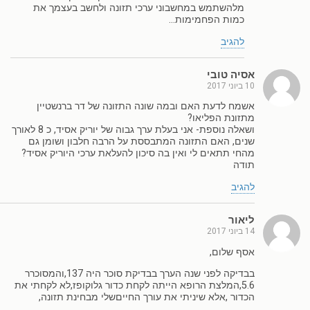
מלהשתמש במחשבוני ערכי תזונה ולחשב בעצמך את
כמות הפחמימות…
להגיב
אסיה טובי
10 ביוני 2017
אשמח לדעת האם ובמה שונה התזונה של דר ברנשטיין
מתזונת הפליאו?
ושאלה נוספת- אני בעלת ערך גבוה של יוריק אסיד, כ 8 לאורך
שנים, האם התזונה המתבססת על הרבה חלבון ושומן גם
מהחי תתאים לי ואין בה סיכון להעלאת ערכי היוריק אסיד?
תודה
להגיב
ליאור
14 ביוני 2017
אסף שלום,
בבדיקה לפני שנה הערך בבדיקת סוכר היה 137,והמסוכרר
5.6,המלצת הרופא הייתה לקחת כדור גלוקופז,לא לקחתי את
הכדור ,אלא שיניתי את עורך החייםשלי מבחינת תזונה,