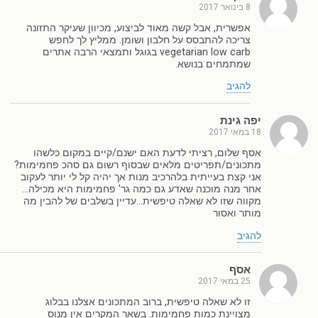
8 בינואר 2017
אפשרית, אבל קשה מאוד לביצוע, מכיוון שעיקר התזונה
צריכה להתבסס על חלבון ושומן. ממליץ לך לחפש
vegetarian low carb בגוגל ותמצאי הרבה אתרים
שמתמחים בנושא.
להגיב
יפה גינת
18 במאי 2017
אסף שלום, רציתי לדעת האם ישנם/קיים במקום כלשהו
מתכונים/תפריטים מלאים שבסוף רשום גם סהכ פחמימות?
אני קצת בעייתית בלהרכיב מנות אך יהיה קל לי יותר לעקוב
אחר מנה מוכנה שאדע גם כמה גר' פחמימות היא מכילה…
מקווה שזו לא שאלה טיפשית…עדיין בשלבים של להבין מה
מותר ואסור
להגיב
אסף
25 במאי 2017
זו לא שאלה טיפשית, ברוב המתכונים אצלנו בבלוג
מצויינת כמות פחמימות. בשאר המקרים אין מנוס