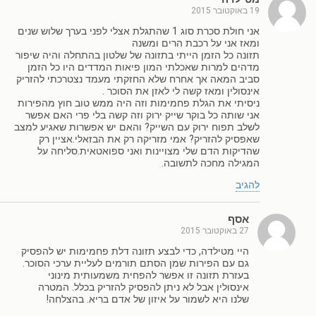
19 באוקטובר 2015
אני חולת סכרת סוג 1 שהתגלת אצלי לפני בערך שלוש שנים
ומאז אני על רכבת הרים ומשנה
תזונה כל הזמן הייתי בתזונה של שלטון בהתחלה והיה שיפור
מדהים למרות שאכלתי המון פיאות המדדים היו כל הזמן
סביב המאה אך אחרח שלא החזקתי מעמד נצטרכתי להזריק
אינסולין ומאז קשה לי לאזן את הסוכר .
ניסיתי את הגלת פחמימות וזה היה ממש טוב חוץ מהפירות
אני שותה כל בוקר שייק ירוק וזה קשה בלי פרי האם אפשר
לשלב תפוח ירוק עם השייק? והאם יש אפשרות שאגיע למצב
שאפסיק להזריק? אמי מזריקה רק את הבזאלי.אציין רק
שהדיקות הדם שלי מצויינות ואני ספואטאית.סליחה על
המגילה מחכה לתשובה.
להגיב
אסף
27 באוקטובר 2015
היי מטילדה, כדי לבצע תזונה דלת פחמימות יש להפסיק
גם עם הפירות שמן הסתם תורמים לעליית ערכי הסוכר.
בעזרת תזונה זו אפשר להפחית משמעותית מינוני
אינסולין אבל לא ניתן להפסיק להזריק בכלל. המטרה
שלנו היא לשמור על איזון של אדם בריא. בהצלחה!