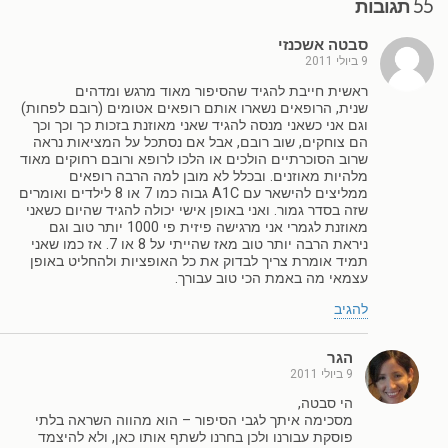
55 תגובות
סבטה אשכנזי
9 ביולי 2011
ראשית חייבת להגיד שהסיפור מאוד מרגש ומדהים
שנית, הרופאים נשארו אותם רופאים אטומים (רובם לפחות)
וגם אני כשאני מנסה להגיד שאני מאוזנת בזכות כך וכך וכך
הם צוחקים, שוב רובם, אבל אם נסתכל על המציאות נראה
שרוב הסוכרתיים הולכים או הלכו לרופא ורובם רחוקים מאוד
מלהיות מאוזנים. ובכלל לא מובן למה הרבה רופאים
ממליצים להישאר עם A1C גבוה כמו 7 או 8 לילדים ואומרים
שזה בסדר גמור. ואני באופן אישי יכולה להגיד שהיום כשאני
מאוזנת לגמרי אני מרגישה פיזית פי 1000 יותר טוב וגם
ניראת הרבה יותר טוב מאז שהייתי על 8 או 7. אז כמו שאני
תמיד אומרת צריך לבדוק את כל האופציות ולהחליט באופן
עצמאי מה באמת הכי טוב עבורך.
להגיב
הגר
9 ביולי 2011
הי סבטה,
מסכימה איתך לגבי הסיפור – הוא מהווה השראה בלתי
פוסקת עבורנו ולכן בחרנו לשתף אותו כאן, ולא להיצמד