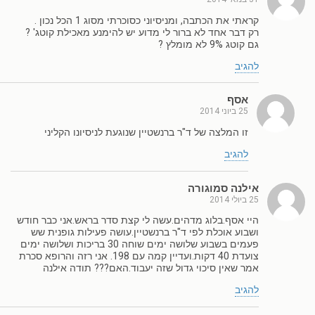
קראתי את הכתבה, ומניסיוני כסוכרתי מסוג 1 הכל נכון .
רק דבר אחד לא ברור לי מדוע יש להימנע מאכילת קוטג' ?
גם קוטג 9% לא מומלץ ?
להגיב
אסף
25 ביוני 2014
זו המלצה של ד"ר ברנשטיין שנוגעת לניסיונו הקליני
להגיב
אילנה סמוגורה
25 ביולי 2014
היי אסף.בלוג מדהים.עשה לי קצת סדר בראש.אני כבר חודש
ושבוע אוכלת לפי ד"ר ברנשטיין.עושה פעילות גופנית שש
פעמים בשבוע שלושה ימים שוחה 30 בריכות ושלושה ימים
צועדת 40 דקות.ועדיין קמה עם 198. אני רזה והרופא סכרת
אמר שאין סיכוי גדול שזה יעבוד.האם??? תודה אילנה
להגיב