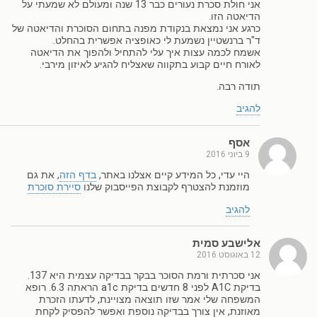
אני חולת סכרת נעורים כבר 13 שנה ומעולם לא שמעתי על
הדיאטה הזו.
כרגע אני נמצאת בנקודת מפנה בתחום הסוכרת והדיאטה של
ד"ר ברנשטיין נשמעת לי כאופציה אפשרית בהחלט.
אשמח לכמה עצות איך עלי להתחיל ולהפוך את הדיאטה
לאורח חיים קבוע בתקווה שאצליח להגיע לאיזון מירבי.
תודה רבה.
להגיב
אסף
9 ביוני 2016
היי עדי, כל המידע קיים אצלנו באתר,
בדף הזה
, את גם
מוזמנת להצטרף לקבוצת הפייסבוק שלנו
סיירת סוכרת
להגיב
אלישבע סמית
12 באוגוסט 2016
אני סכרתית ורמת הסוכר בבקר בבדיקה עצמית היא 137.
בדיקת A1C לפני 8 חדשים בדיקת a1c הראתה 6.3. רופא
המשפחה שלי אמר שזו תוצאה מצויינת, לדעתו הזכרת
מאוזנת, אין צורך בבדיקה נוספת ואפשר להפסיק לקחת