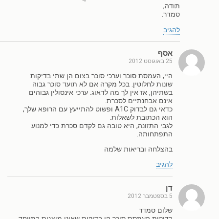
תודה,
סמדר.
להגיב
אסף
25 באוגוסט 2012
היי, העמסת סוכר וערכי סוכר בצום הן שתי בדיקות
שונות לחלוטין. בכל מקרה אם לא תועד סוכר גבוה
בשתיהן, אז אין לך מה לדאוג. ערכי אינסולין גבוהים
אינם אבחנתיים לסכרת.
כדאי גם לבדוק A1C ופשוט להתייעץ עם הרופא שלך,
הוא הכתובת לשאלות.
לגבי התזונה, היא טובה גם לקדם סכרת כדי למנוע
התפתחותה.
בהצלחה ובריאות שלמה
להגיב
דן
5 בספטמבר 2012
שלום סמדר
בדיקות העמסת סוכר הן בדיקות שאינן מיצגות במיוחד