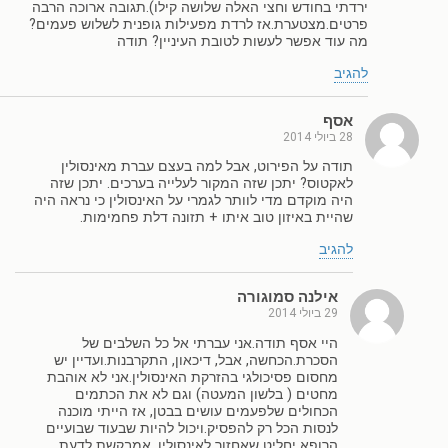
ירדתי בחודש וחצי האלה שלושה קילו).תגובה ארוכה הרבה
פרטים.מצטערת.אז לרדת מפעילות גופנית לשלוש פעמים?
מה עוד אפשר לעשות לטובת העיניין? תודה
להגיב
אסף
28 ביולי 2014
תודה על הפירוט, אבל למה בעצם עברת מאינסולין
לאקטוס? יתכן שזה המקור לעלייה בערכים. יתכן שזה
היה מוקדם מדי לוותר לגמרי על האינסולין כי נראה היה
שהיית באיזון טוב איתו + תזונה דלת פחמימות.
להגיב
אילנה סמוגורה
29 ביולי 2014
היי אסף תודה.אני עברתי אל כל השלבים של
הסכרת.הכחשה, אבל, דיכאון, התקרבנות.ועדיין יש
מחסום פסיכולגי בהזרקת האינסולין.אני לא אוהבת
מחטים ( בלשון המעטה) וגם לא את הכתמים
הכחולים שלפעמים עושים בבטן, אז הייתי מוכנה
לנסות הכל רק להפסיק.ויכול להיות שבעוד שבועיים
הרופא יחליט שאחזור לאינסולין. אמבקשת לדעת