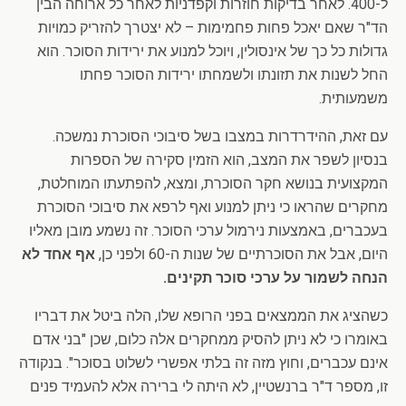
ל-400. לאחר בדיקות חוזרות וקפדניות לאחר כל ארוחה הבין
הד"ר שאם יאכל פחות פחמימות – לא יצטרך להזריק כמויות
גדולות כל כך של אינסולין, ויוכל למנוע את ירידות הסוכר. הוא
החל לשנות את תזונתו ולשמחתו ירידות הסוכר פחתו
משמעותית.
עם זאת, ההידרדרות במצבו בשל סיבוכי הסוכרת נמשכה.
בנסיון לשפר את המצב, הוא הזמין סקירה של הספרות
המקצועית בנושא חקר הסוכרת, ומצא, להפתעתו המוחלטת,
מחקרים שהראו כי ניתן למנוע ואף לרפא את סיבוכי הסוכרת
בעכברים, באמצעות נירמול ערכי הסוכר. זה נשמע מובן מאליו
היום, אבל את הסוכרתיים של שנות ה-60 ולפני כן,
אף אחד לא
הנחה לשמור על ערכי סוכר תקינים.
כשהציג את הממצאים בפני הרופא שלו, הלה ביטל את דבריו
באומרו כי לא ניתן להסיק ממחקרים אלה כלום, שכן "בני אדם
אינם עכברים, וחוץ מזה זה בלתי אפשרי לשלוט בסוכר". בנקודה
זו, מספר ד"ר ברנשטיין, לא היתה לי ברירה אלא להעמיד פנים