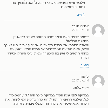
מלהשתמש במחשבוני ערכי תזונה ולחשב בעצמך את
כמות הפחמימות…
להגיב
אסיה טובי
10 ביוני 2017
אשמח לדעת האם ובמה שונה התזונה של דר ברנשטיין
מתזונת הפליאו?
ושאלה נוספת- אני בעלת ערך גבוה של יוריק אסיד, כ 8 לאורך
שנים, האם התזונה המתבססת על הרבה חלבון ושומן גם
מהחי תתאים לי ואין בה סיכון להעלאת ערכי היוריק אסיד?
תודה
להגיב
ליאור
14 ביוני 2017
אסף שלום,
בבדיקה לפני שנה הערך בבדיקת סוכר היה 137,והמסוכרר
5.6,המלצת הרופא הייתה לקחת כדור גלוקופז,לא לקחתי את
הכדור ,אלא שיניתי את עורך החייםשלי מבחינת תזונה,