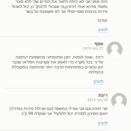
הזה ממני.אני לא יכולה לתאר את החיים שלי ללא סוכר
ומאוד מדכא אותי הרעיון,מי שגבולי לדעתך כן יכול לאכול
פירות בכמות מסויימת? אני לא משוגעת על בשר
תודה!
להגיב
אסף
27 ביוני 2015
רינת , שווה לנסות, יתכן שתופתעי מהשפעת התזונה
עלייך. בכל מקרה כדי לאמץ את עקרונות הפליאו שכבר
הם נמוכים בפחמימות הרבה יותר מהתזונה המקובלת.
בהצלחה.
להגיב
רינת
24 ביוני 2015
אני תוהה,אם אני אוריד במשקל (עם אכילת פירות במידה)
האם הסיכון לסכרת יכול לחלוף? אני שוקלת 94 ק"ג
להגיב