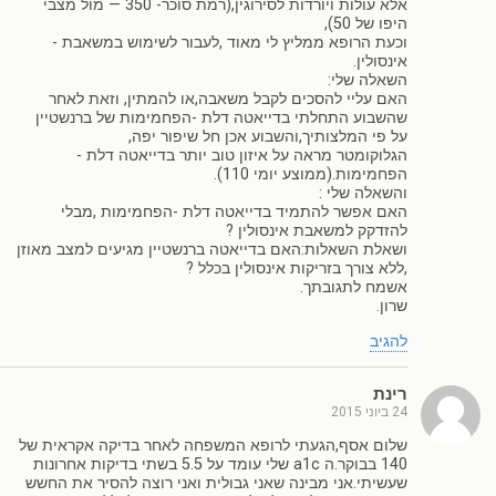
אלא עולות ויורדות לסירוגין,(רמת סוכר- 350 — מול מצבי
היפו של 50),
וכעת הרופא ממליץ לי מאוד ,לעבור לשימוש במשאבת -
אינסולין.
השאלה שלי:
האם עליי להסכים לקבל משאבה,או להמתין, וזאת לאחר
שהשבוע התחלתי בדייאטה דלת -הפחמימות של ברנשטיין
על פי המלצותיך,והשבוע אכן חל שיפור יפה,
הגלוקומטר מראה על איזון טוב יותר בדייאטה דלת -
הפחמימות.(ממוצע יומי 110).
והשאלה שלי :
האם אפשר להתמיד בדייאטה דלת -הפחמימות ,מבלי
להזדקק למשאבת אינסולין ?
ושאלת השאלות:האם בדייאטה ברנשטיין מגיעים למצב מאוזן
,ללא צורך בזריקות אינסולין בכלל ?
אשמח לתגובתך.
שרון.
להגיב
רינת
24 ביוני 2015
שלום אסף,הגעתי לרופא המשפחה לאחר בדיקה אקראית של
140 בבוקר.ה a1c שלי עומד על 5.5 בשתי בדיקות אחרונות
שעשיתי.אני מבינה שאני גבולית ואני רוצה להסיר את החשש