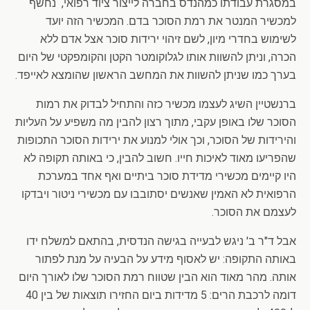
במסגרת עבודתו כמהנדס בחברה לייצור ציוד רפואי, נחשף
למכשיר המנטר את רמת הסוכר בדם. המכשיר הזה יועד
לשימוש בחדרי מיון, לשם זיהוי ירידות סוכר אצל אדם ללא
הכרה, וניתן להשוות אותו לגלוקומטר הקטן והקומפקטי של היום
בערך כמו שניתן להשוות את המחשב הראשון שהומצא לאייפד.
ברנשטיין השיג לעצמו מכשיר כזה והתחיל לבדוק את רמות
הסוכר שלו באופן עקבי, מתוך רצון להבין מה משפיע על העליות
והירידות של הסוכר, וכך אולי למנוע את ירידות הסוכר התכופות
שהפריעו מאוד לאיכות חייו. חשוב להבין, כי באותה תקופה לא
היו קיימים מכשירי מדידת סוכר ביתיים ואף אחד במערכת
הרפואית לא האמין שאנשים יסתובבו עם מכשירי ניטור ויבדקו
לעצמם את הסוכר.
אבל ד"ר ב' ניגש לבעייה בגישה הנדסית, בהתאם למשלח ידו
באותה התקופה: יש לאסוף מידע על הבעיה על מנת לפתור
אותה. מהר מאוד הוא הבין שטווח רמת הסוכר שלו לאורך היום
דומה לרכבת הרים: 5 מדידות ביום החזירו תוצאות של בין 40