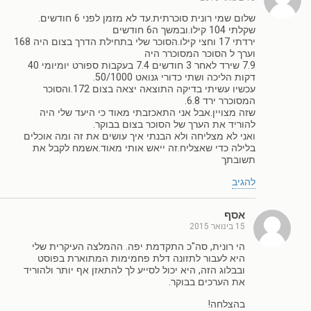
שלום שמי רונית סוכרתית.עד לא מזמן לפני 6 חודשים.
שקלתי 104 קילו.ובמשך ה6 חודשים
ירדתי 17 וחצי קילו.הסוכר שלי בתחילת הדרך בצום היה 168
וערך ל הסוכר המסוכרר היה
7.9 שירד לאחר 3 חודשים 7.4 בעקבות ספורט יומיומי 40
דקות הליכה ושתי כדורי גנואט 50/1000.
עכשיו עשיתי בדיקה התוצאה יצאה בצום 172.והסוכר
המסוכרר ירד 6.8.
שזה מצויין.אבל אני התאכזבתי מאוד כי היעד שלי היה
להוריד את הערך של הסוכר בצום בבוקר.
ואני לא מצליחה ולא הבנתי איך עושים את זה ומה אוכלים
בלילה כדי שאצליח.זה ייאש אותי מאוד.אשמח לקבל את
תשובתך
להגיב
אסף
15 בינואר 2015
הי רונית, סה"כ התקדמת יפה. ההמלצה העיקרית שלי
היא לעבור לתזונה דלת פחמימות המתוארת בפוסט
ובבלוג הזה, היא יכול לסייע לך להתאזן אף יותר ולהוריד
את הערכים בבוקר.
בהצלחה!