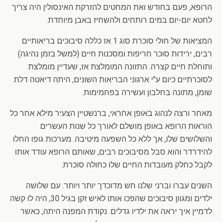
הרופא, פעם בחודש ואת המחטים להזרקת האינסולין היה צריך
לחטא יום-יום במים רותחים ולהשחיז באבן מיוחדת.
המציאות של חולי סוכרת סוג 1 אז כללה סיבוכים בריאותיים
רבים, ירידות סוכר חריפות ומסכנות חיים (למשל בזמן נהיגה)
ותוחלת חיים קצרה. התזונה המומלצת אז, שעדיין מומלצת
לסוכרתיים כיום ע"י ארגוני הבריאות השונים, היתה דיאטה דלת
שומן, מתונה בחלבון ועשירה בפחמימות.
מאחר ורצה לנהוג באופן אחראי, ברנשטיין הצעיר מילא אחר כל
הוראות הרופא באופן מושלם לאורך כל שנות העשרים
והשלושים שלו, אך ללא כל השפעה מיטיבה. מערכות גופו החלו
להידרדר והוא סבל מסיבוכים רבים, שאותם הרופא עודד אותו
לקבל כחלק מעובדות החיים שלו כחולה סוכרת.
השנים עברו וברני שלנו חש מדוכדך יותר ויותר. עם שלושה
ילדים ומגוון סיבוכים שהפכו אותו לאיש זקן בגיל 30, היה לו קשה
לדמיין איך יראה את ילדיו גדלים. נקודת המפנה היתה, כאשר