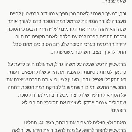
שאני עכבר…
וכך, במשך השנה שלאחר מכן הפך עצמו ד"ר ברנשטיין לחיית
מעבדה לצורך הנסיונות לנרמול רמת הסוכר בדם. לאורך אותה
שנה הוא זיהה והגדיר את הגורמים לעלייה וירידה בערכי הסוכר,
ורכבת ההרים הפכה לנסיעה חלקה. לאחר תקופה בה חווה
ירידה הדרגתית בערכי הסוכר שלו, רוב הסיבוכים מהם סבל
החלו לדעוך ומצבו השתפר משמעותית.
ברנשטיין הרגיש שעלה על משהו גדול, ושהעולם חייב לדעת על
כך. אך למרות ניסיונותיו להעביר את הידע שלו לרופאים, דעותיו
לא התקבלו ואפילו נדחו. מעניין לציין כי אותה חברה שייצרה את
המכשיר התעשייתי בו השתמש ב' לבדיקת רמת הסוכר, דחתה
על הסף את הרעיון שלו לייצור מכשיר ביתי למדידת סוכר.
שהחולים עצמם ייבדקו לעצמם את הסוכר? הם הרי לא
רופאים!
מאחר ולא הצליח להעביר את המסר, בגיל 40 החליט
ברנשטיין להפוך לרופא על מנת להעביר את הידע שלו הלאה