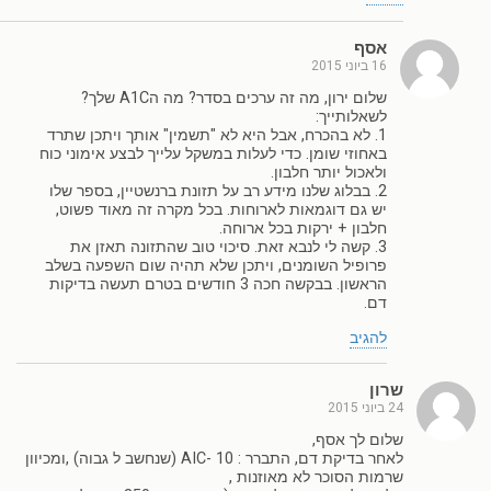
אסף
16 ביוני 2015
שלום ירון, מה זה ערכים בסדר? מה הA1C שלך?
לשאלותייך:
1. לא בהכרח, אבל היא לא "תשמין" אותך ויתכן שתרד
באחוזי שומן. כדי לעלות במשקל עלייך לבצע אימוני כוח
ולאכול יותר חלבון.
2. בבלוג שלנו מידע רב על תזונת ברנשטיין, בספר שלו
יש גם דוגמאות לארוחות. בכל מקרה זה מאוד פשוט,
חלבון + ירקות בכל ארוחה.
3. קשה לי לנבא זאת. סיכוי טוב שהתזונה תאזן את
פרופיל השומנים, ויתכן שלא תהיה שום השפעה בשלב
הראשון. בבקשה חכה 3 חודשים בטרם תעשה בדיקות
דם.
להגיב
שרון
24 ביוני 2015
שלום לך אסף,
לאחר בדיקת דם, התברר : AIC- 10 (שנחשב ל גבוה) ,ומכיוון
שרמות הסוכר לא מאוזנות ,