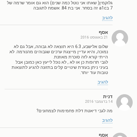
גלוקמין( שאתו אני נוטל כמה שנים) הוא גם אומר שרמה של
7 בa1c זה בסחר. אני בת 84. אשמח לתגובה
להגיב
אסף
21 באוגוסט 2016
שלום אלישבע, 6.3 היא תוצאה לא גבוהה, אבל גם לא
נמוכה, והיא עדיין מייצגת ערכים שגבוהים מהנורמה. לא
הייתי קורא לזה סוכרת מאוזנת.
לגבי תרופות כן או לא , לא נוכל לייעץ כאן כמובן אבל
בעיני ניתן בעזרת שינויים קלים בתזונה להגיע לתוצאות
טובות עוד יותר.
להגיב
דנית
14 בדצמבר 2016
מה לגבי דיאטת דלת פחמימות לצמחונים?
להגיב
אסף