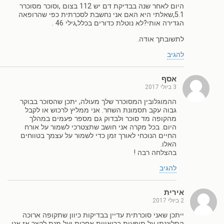
היום לאחר שנה בבדיקת דם יש 112 בצום ,וסוכר מסוכרר
5.1,שאלתי היא האם אני נחשבת לסכרתית כפי שהרופאה
הגדירה אותי?לא נוטלת כדורים בכלל,גילי 46 .
לתשובתך אודה.
להגיב
אסף
3 ביולי 2017
ההמוגלובין המסוכרר שלך מעולה, יתכן שהסוכר בבוקר
גבוה עקב תסמונת השחר. אני ממליץ לרכוש או לקבל
מהקופה מד סוכר ולבדוק גם מספר פעמים במהלך
היום. בכל מקרה אני חושב שתצטרכי לשמור על אורח
החיים הנוכחי לאורך זמן כדי לשמור על עצמך בטווחים
האלו.
בהצלחה רבה !
להגיב
אירית
2 ביולי 2017
ייתכן שאני סוכרתית עדיין בבדיקות כיוון שתקופה ארוכה
התלוננתי על תופעות בריאויות אחרות ועל מנת לקצר אז אני