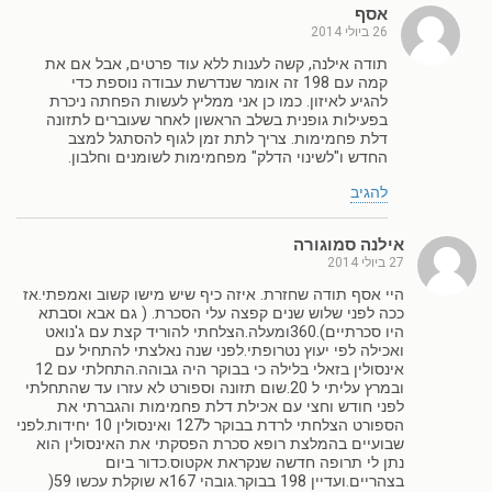
אסף
26 ביולי 2014
תודה אילנה, קשה לענות ללא עוד פרטים, אבל אם את
קמה עם 198 זה אומר שנדרשת עבודה נוספת כדי
להגיע לאיזון. כמו כן אני ממליץ לעשות הפחתה ניכרת
בפעילות גופנית בשלב הראשון לאחר שעוברים לתזונה
דלת פחמימות. צריך לתת זמן לגוף להסתגל למצב
החדש ו"לשינוי הדלק" מפחמימות לשומנים וחלבון.
להגיב
אילנה סמוגורה
27 ביולי 2014
היי אסף תודה שחזרת. איזה כיף שיש מישו קשוב ואמפתי.אז
ככה לפני שלוש שנים קפצה עלי הסכרת. ( גם אבא וסבתא
היו סכרתיים).360ומעלה.הצלחתי להוריד קצת עם ג'נואט
ואכילה לפי יעוץ נטרופתי.לפני שנה נאלצתי להתחיל עם
אינסולין בזאלי בלילה כי בבוקר היה גבוהה.התחלתי עם 12
ובמרץ עליתי ל 20.שום תזונה וספורט לא עזרו עד שהתחלתי
לפני חודש וחצי עם אכילת דלת פחמימות והגברתי את
הספורט הצלחתי לרדת בבוקר ל127 ואינסולין 10 יחידות.לפני
שבועיים בהמלצת רופא סכרת הפסקתי את האינסולין הוא
נתן לי תרופה חדשה שנקראת אקטוס.כדור ביום
בצהריים.ועדיין 198 בבוקר.גובהי 167א שוקלת עכשו 59(