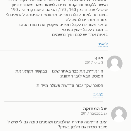
רגישה ללקטוז ופרוקטוז וצריכה לשמור מאד משכורת כיוון
שיש לי ערכים כגון 160 , 170, הכי גבוה שבדקתי היה 190
בצום וזה לאחר קבלת תפריט מתזונאית שניסתה להתאים לי
מזונות מותרים להאכילה.
א. אני מעוניינת לקבל תפריט שיקטין את רמות הסוכר
ב. מוכנה לקבל ייעוץ בפרטי
ג.איזה אתר יש לכם ואיך נרשמים
להגיב
אסף
3 ביולי 2017
היי אירית, את כבר באתר שלנו – בבקשה תקראי את
הפוסט הבא לגבי התזונה:
הסוכר שלך גבוה ונדרשת פעולה מיידית.
להגיב
יעל המתוקה
27 בנובמבר 2017
האם הדיאטה עתירת החלבונים ושומנים טובה גם לי שיש לי
מלבד סכרת גם חלבון בשתן?