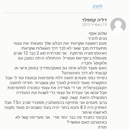
להגיב
דליה קמפלר
19 באפריל 2015
שלום אסף
נעים להכיר.
פעם ראשונה שקראתי את הבלוג שלך ומצאתי את עצמי
מתעודדת מכך שאני לא לבד דרך השאלות שקראתי.
האינפורמציה מרתקת . אני סכרתית סוג 2 כבר 12 שנים.
מטופלת ביוקריאס ואמריל. ההתחלה היתה כמובן עם
גלוקופג' וחבריו.
האם מעבר לבלוג אתה גם מאמן/מדריך באופן אישי או
קבוצתי לא דרך האינטרנט?
ניסיתי כמה פעמים תזונה דלת פחמימות ובאמת עזר לי אבל
התקשיתי מאוד להחזיק לאורך זמן ונשברתי. חזרתי לתזונה
הקונבנציונלית. אני די מגדירה את עצמי כמכורה לפחמימות
אבל עכשו אני עובדת על עצמי כדי לשנות את ההגדרה
המכשילה הזאת. קשה. קשה.
ברוב פעמים אני מחזיקה בהמוגלובין מסוכרר סביב ה7.5 אבל
האחרון היה 8.3 והבא בתור יהיה בעוד כשבועיים מאוד מקווה
לאיזשהו שיפור.
בקיצור כתבתי פה כבר יותר מדי . אני מעדיפה קשר לא
באינטרנט האם אפשרי?
תודה