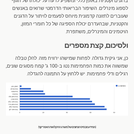
בדגנים וקטניות באופן כללי ומשפיע לרעה על יכולתו של הגוף
לספוג מינרלים. השיפור הבריאותי הדרמטי שרואים באנשים
שעוברים לתזונה קדמונית מיוחס לפעמים לויתור על הדגנים
והקטניות, שבהעדרם יכולת הספיגה של כל חומרי המזון,
הויטמינים והמינרלים, משתפרת.
ולסיכום, קצת מספרים
כן, אני גיקית גדולה. לפחות שמישהו ירוויח מזה. להלן טבלה
שמשווה את כמות הפחמימות נטו ב-100 ג' קמח מסוגים שונים,
רגילים ודלי פחמימות. יש ללחוץ על התמונה להגדלה.
(המידע מבסיס הנתונים של משרג החקלאות האמריקני)