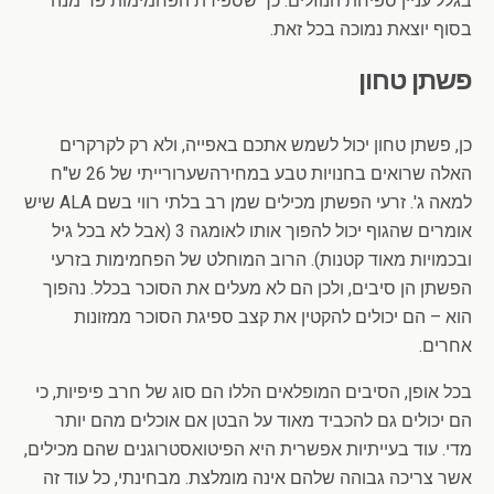
בגלל עניין ספיחת הנוזלים. כך שספירת הפחמימות פר מנה
בסוף יוצאת נמוכה בכל זאת.
פשתן טחון
כן, פשתן טחון יכול לשמש אתכם באפייה, ולא רק לקרקרים
האלה שרואים בחנויות טבע במחירהשערורייתי של 26 ש"ח
למאה ג'. זרעי הפשתן מכילים שמן רב בלתי רווי בשם ALA שיש
אומרים שהגוף יכול להפוך אותו לאומגה 3 (אבל לא בכל גיל
ובכמויות מאוד קטנות). הרוב המוחלט של הפחמימות בזרעי
הפשתן הן סיבים, ולכן הם לא מעלים את הסוכר בכלל. נהפוך
הוא – הם יכולים להקטין את קצב ספיגת הסוכר ממזונות
אחרים.
בכל אופן, הסיבים המופלאים הללו הם סוג של חרב פיפיות, כי
הם יכולים גם להכביד מאוד על הבטן אם אוכלים מהם יותר
מדי. עוד בעייתיות אפשרית היא הפיטואסטרוגנים שהם מכילים,
אשר צריכה גבוהה שלהם אינה מומלצת. מבחינתי, כל עוד זה