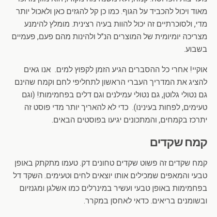
מאוד ויכול להכביד על הגוף. כמו כן קל להגזים כאן ולאכול יותר
מדי, ולסוכרתיים זה יכול להוות בעיה רצינית. מומלץ להימנע
מצריכה יומיומית של המוצרים הנ"ל ולהינות מהם פעם, פעמיים
בשבוע.
אוקיי! אחרי כל ההסברים הגיע הזמן לקפוץ למים. אנו גאים
להציג את המדריך העברי הראשון לתחליפי לחם וקמח שהינם
גם נטולי גלוטן, גם נטולי עמילנים וגם דלים בפחמימות! (וגם
טעימים, לפחות בעינינו). כדי לא להאריך יותר מדי פוסט זה
יתרכז בקמחים, והמתכונים יגיעו בפוסטים הבאים.
קמח שקדים
קמח שקדים זה פשוט שקדים טחונים דק. טעמו מתקתק באופן
טבעי והמאפים שמכילים אותו יוצאים לחים וטעימים. השקד דל
בפחמימות באופן טבעי ועשיר במינרלים כמו אשלגן ומגנזיום
ובשומנים בריאים. כדאי לאחסן במקרר.