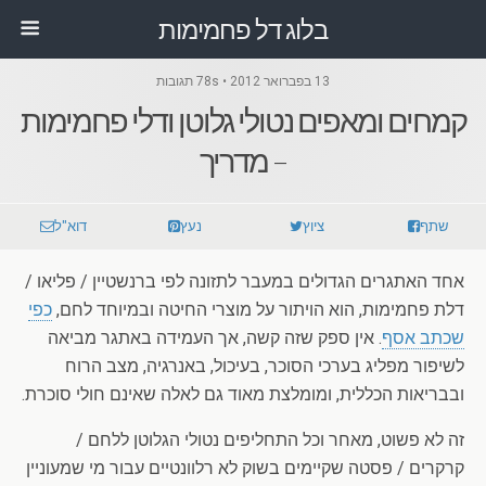
בלוג דל פחמימות
13 בפברואר 2012 • 78s תגובות
קמחים ומאפים נטולי גלוטן ודלי פחמימות
– מדריך
שתף
ציוץ
נעץ
דוא"ל
אחד האתגרים הגדולים במעבר לתזונה לפי ברנשטיין / פליאו /
דלת פחמימות, הוא הויתור על מוצרי החיטה ובמיוחד לחם,
כפי
שכתב אסף
. אין ספק שזה קשה, אך העמידה באתגר מביאה
לשיפור מפליג בערכי הסוכר, בעיכול, באנרגיה, מצב הרוח
ובבריאות הכללית, ומומלצת מאוד גם לאלה שאינם חולי סוכרת.
זה לא פשוט, מאחר וכל התחליפים נטולי הגלוטן ללחם /
קרקרים / פסטה שקיימים בשוק לא רלוונטיים עבור מי שמעוניין