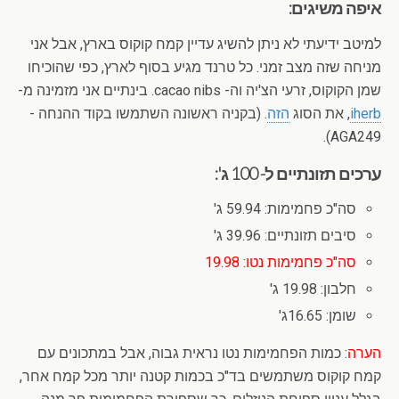
איפה משיגים:
למיטב ידיעתי לא ניתן להשיג עדיין קמח קוקוס בארץ, אבל אני
מניחה שזה מצב זמני. כל טרנד מגיע בסוף לארץ, כפי שהוכיחו
שמן הקוקוס, זרעי הצ'יה וה- cacao nibs. בינתיים אני מזמינה מ-
iherb
, את הסוג
הזה
. (בקניה ראשונה השתמשו בקוד ההנחה -
AGA249).
ערכים תזונתיים ל- 100 ג':
סה"כ פחמימות: 59.94 ג'
סיבים תזונתיים: 39.96 ג'
סה"כ פחמימות נטו: 19.98
חלבון: 19.98 ג'
שומן: 16.65ג'
הערה
: כמות הפחמימות נטו נראית גבוה, אבל במתכונים עם
קמח קוקוס משתמשים בד"כ בכמות קטנה יותר מכל קמח אחר,