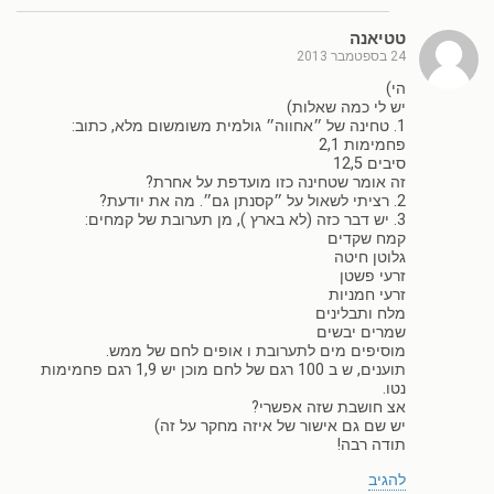
טטיאנה
24 בספטמבר 2013
הי)
יש לי כמה שאלות)
1. טחינה של ״אחווה״ גולמית משומשום מלא, כתוב:
פחמימות 2,1
סיבים 12,5
זה אומר שטחינה כזו מועדפת על אחרת?
2. רציתי לשאול על ״קסנתן גם״. מה את יודעת?
3. יש דבר כזה (לא בארץ ), מן תערובת של קמחים:
קמח שקדים
גלוטן חיטה
זרעי פשטן
זרעי חמניות
מלח ותבלינים
שמרים יבשים
מוסיפים מים לתערובת ו אופים לחם של ממש.
תוענים, ש ב 100 רגם של לחם מוכן יש 1,9 רגם פחמימות
נטו.
אצ חושבת שזה אפשרי?
יש שם גם אישור של איזה מחקר על זה)
תודה רבה!
להגיב