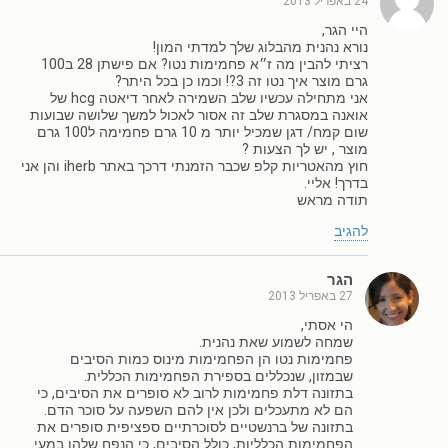
24 באפריל 2013
היי הגר,
נורא נהנית מהבלוג שלך למדתי המון!
רציתי להבין מה ז״א פחמימות נטו? אם פישתן 28 ב100
גרם מוצר איך נטו זה 3?! וכמו כן בכל היתר?
אני מתחילה עכשיו שלב השמירה לאחר דיאטה hcg של
אואנה במסגרת שלב זה אסור לאכול למשך שלושה שבועות
שום קמח/ דגן שמכיל יותר מ 10 גרם פחמימה ל100 גרם
מוצר , יש לך הצעות ?
חוץ מהאטריות קלפ שכבר הזמנתי דרכך באתר iherb והן אני
בדרך! אליי.
תודה מראש
להגיב
הגר
27 באפריל 2013
הי אסתי,
שמחה לשמוע שאת נהנית.
פחמימות נטו הן הפחמימות מינוס כמות הסיבים
שבמזון, שנכללים בספירת הפחמימות הכללית.
בתזונה דלת פחמימות לרוב לא סופרים את הסיבים, כי
הם לא מתעכלים ולכן אין להם השפעה על סוכר הדם.
בתזונה של ברנשטיים לסוכרתיים ספציפית סופרים את
הפחמימות הכלליות, כולל הסיבים, כי הנפח שלהן במעי