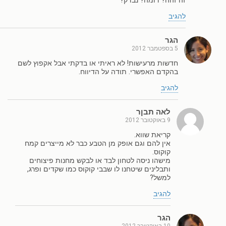
זה זהה? דומה? נבדק?
להגיב
הגר
5 בספטמבר 2012
חדשות מרעישות! לא ראיתי או בדקתי אבל אקפוץ לשם
בהקדם האפשרי. תודה על הדיווח.
להגיב
לאה תבןר
9 באוקטובר 2012
קריאת שווא.
אין להם וגם אופק מן הטבע כבר לא מייצרים קמח
קוקוס.
מישהו ניסה לטחון לבד או לבקש מחנות פיצוחים
ותבלינים שיטחנו לו שבבי קוקוס כמו שקדים ופרג,
למשל?
להגיב
הגר