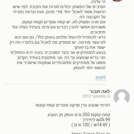
הי עדנה,
הסיבים של הפשתן יכולים לגרות את הקיבה. למי שיש
רגישות אסור לאכול יותר מדי מהם, ואת כנראה נמנית
על הקבוצה הזו.
אם סויה ופשתן לא, יש קמח שקדים וקמח קוקוס,
משניהם אפשר להכין דברים טעימים. בעתיד נעלה עוד
מתכונים.
כדאי להתחיל להיגמל מלחם באופן כללי, גם אם הוא
לא עשוי מחיטה. יש מספיק מה לאכול גם בלעדיו וזה רק
ישפר את בריאותך.
בנוגע לממתיקים אני בעד הסטיביה. בעיני היא התחליף
הכי בריא שנמצא עד כה. אני מתכננת בעתיד הקרוב
פוסט על ממתיקים מלאכותיים שמקווה שיסביר את
הנושא יותר לעומק.
להגיב
לאה תבור
5 בספטמבר 2012
ראיתי שטבע עדן מרקט מוכרים קמח קוקוס
קמח קוקוס 250 גרם אופק מן הטבע
₪35.99 ליחידה
( ₪14.40 / 100 גרם )