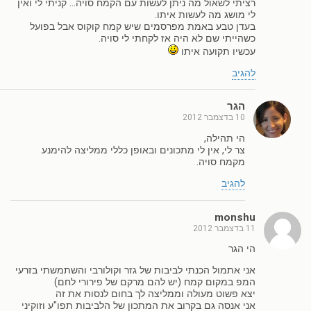
רציתי לשאול מה ניתן לעשות עם הקמח סויה… קניתי לי ואין
לי מושג מה לעשות איתו.
בעדן טבע באמת מפרסמים שיש קמח קוקוס אבל בפועל
כשהייתי שם לא היה אז לקחתי לי סויה.
עכשיו תקועה איתו
להגיב
הגר
10 בדצמבר 2012
הי תהילה,
צר לי, אין לי מתכונים ובאופן כללי ממליצה להימנע
מקמח סויה.
להגיב
monshu
11 בדצמבר 2012
הי הגר
אני אתמול הכנתי לביבות של גזר וקולורבי והשתמשתי בזרעי
המפ במקום קמח (יש להם מרקם של פירורי לחם)
יצא פשוט מעולה וממליצה לך בחום לנסות את זה
אני אנסה גם בקרוב את המתכון של הלביבות תפו"ע וזוקיני