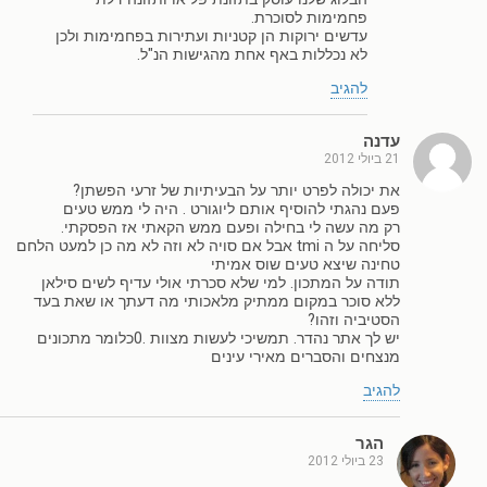
פחמימות לסוכרת.
עדשים ירוקות הן קטניות ועתירות בפחמימות ולכן
לא נכללות באף אחת מהגישות הנ"ל.
להגיב
עדנה
21 ביולי 2012
את יכולה לפרט יותר על הבעיתיות של זרעי הפשתן?
פעם נהגתי להוסיף אותם ליוגורט . היה לי ממש טעים
רק מה עשה לי בחילה ופעם ממש הקאתי אז הפסקתי.
סליחה על ה tmi אבל אם סויה לא וזה לא מה כן למעט הלחם
טחינה שיצא טעים שוס אמיתי
תודה על המתכון. למי שלא סכרתי אולי עדיף לשים סילאן
ללא סוכר במקום ממתיק מלאכותי מה דעתך או שאת בעד
הסטיביה וזהו?
יש לך אתר נהדר. תמשיכי לעשות מצוות .0כלומר מתכונים
מנצחים והסברים מאירי עינים
להגיב
הגר
23 ביולי 2012