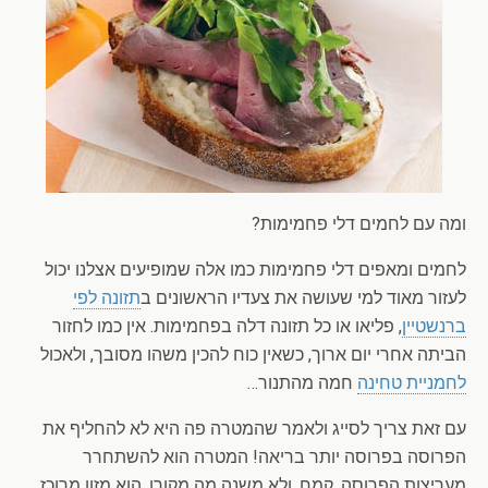
ומה עם לחמים דלי פחמימות?
לחמים ומאפים דלי פחמימות כמו אלה שמופיעים אצלנו יכול
לעזור מאוד למי שעושה את צעדיו הראשונים ב
תזונה לפי
ברנשטיין
, פליאו או כל תזונה דלה בפחמימות. אין כמו לחזור
הביתה אחרי יום ארוך, כשאין כוח להכין משהו מסובך, ולאכול
לחמניית טחינה
חמה מהתנור…
עם זאת צריך לסייג ולאמר שהמטרה פה היא לא להחליף את
הפרוסה בפרוסה יותר בריאה! המטרה הוא להשתחרר
מעריצות הפרוסה. קמח, ולא משנה מה מקורו, הוא מזון מרוכז