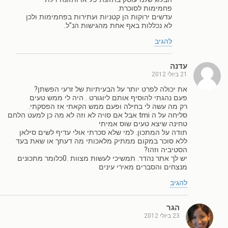
פחמימות לסוכרת.
עדשים ירוקות הן קטניות ועתירות בפחמימות ולכן
לא נכללות באף אחת מהגישות הנ"ל.
להגיב
עדנה
21 ביולי 2012
את יכולה לפרט יותר על הבעיתיות של זרעי הפשתן?
פעם נהגתי להוסיף אותם ליוגורט . היה לי ממש טעים
רק מה עשה לי בחילה ופעם ממש הקאתי אז הפסקתי.
סליחה על ה tmi אבל אם סויה לא וזה לא מה כן למעט הלחם
טחינה שיצא טעים שוס אמיתי
תודה על המתכון. למי שלא סכרתי אולי עדיף לשים סילאן
ללא סוכר במקום ממתיק מלאכותי מה דעתך או שאת בעד
הסטיביה וזהו?
יש לך אתר נהדר. תמשיכי לעשות מצוות .0כלומר מתכונים
מנצחים והסברים מאירי עינים
להגיב
הגר
23 ביולי 2012