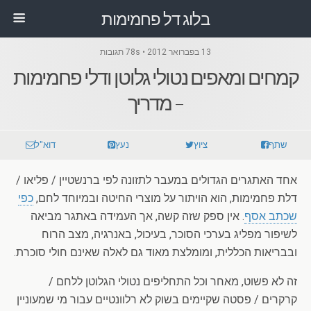
בלוג דל פחמימות
13 בפברואר 2012 • 78s תגובות
קמחים ומאפים נטולי גלוטן ודלי פחמימות
– מדריך
שתף
ציוץ
נעץ
דוא"ל
אחד האתגרים הגדולים במעבר לתזונה לפי ברנשטיין / פליאו /
דלת פחמימות, הוא הויתור על מוצרי החיטה ובמיוחד לחם,
כפי
שכתב אסף
. אין ספק שזה קשה, אך העמידה באתגר מביאה
לשיפור מפליג בערכי הסוכר, בעיכול, באנרגיה, מצב הרוח
ובבריאות הכללית, ומומלצת מאוד גם לאלה שאינם חולי סוכרת.
זה לא פשוט, מאחר וכל התחליפים נטולי הגלוטן ללחם /
קרקרים / פסטה שקיימים בשוק לא רלוונטיים עבור מי שמעוניין