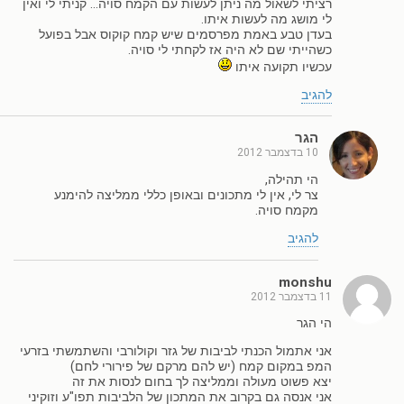
רציתי לשאול מה ניתן לעשות עם הקמח סויה… קניתי לי ואין
לי מושג מה לעשות איתו.
בעדן טבע באמת מפרסמים שיש קמח קוקוס אבל בפועל
כשהייתי שם לא היה אז לקחתי לי סויה.
עכשיו תקועה איתו
להגיב
הגר
10 בדצמבר 2012
הי תהילה,
צר לי, אין לי מתכונים ובאופן כללי ממליצה להימנע
מקמח סויה.
להגיב
monshu
11 בדצמבר 2012
הי הגר
אני אתמול הכנתי לביבות של גזר וקולורבי והשתמשתי בזרעי
המפ במקום קמח (יש להם מרקם של פירורי לחם)
יצא פשוט מעולה וממליצה לך בחום לנסות את זה
אני אנסה גם בקרוב את המתכון של הלביבות תפו"ע וזוקיני