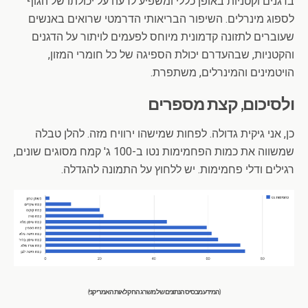
בדגנים וקטניות באופן כללי ומשפיע לרעה על יכולתו של הגוף
לספוג מינרלים. השיפור הבריאותי הדרמטי שרואים באנשים
שעוברים לתזונה קדמונית מיוחס לפעמים לויתור על הדגנים
והקטניות, שבהעדרם יכולת הספיגה של כל חומרי המזון,
הויטמינים והמינרלים, משתפרת.
ולסיכום, קצת מספרים
כן, אני גיקית גדולה. לפחות שמישהו ירוויח מזה. להלן טבלה
שמשווה את כמות הפחמימות נטו ב-100 ג' קמח מסוגים שונים,
רגילים ודלי פחמימות. יש ללחוץ על התמונה להגדלה.
(המידע מבסיס הנתונים של משרג החקלאות האמריקני)