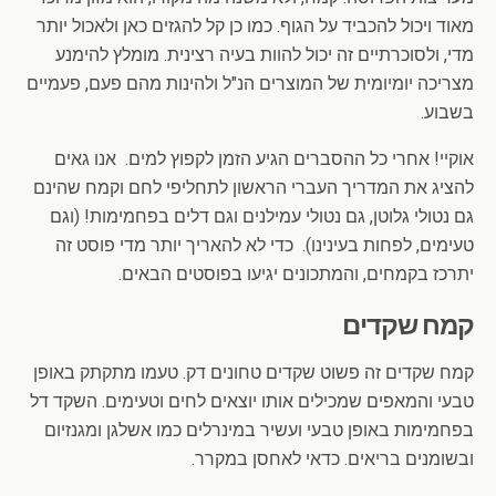
מאוד ויכול להכביד על הגוף. כמו כן קל להגזים כאן ולאכול יותר
מדי, ולסוכרתיים זה יכול להוות בעיה רצינית. מומלץ להימנע
מצריכה יומיומית של המוצרים הנ"ל ולהינות מהם פעם, פעמיים
בשבוע.
אוקיי! אחרי כל ההסברים הגיע הזמן לקפוץ למים. אנו גאים
להציג את המדריך העברי הראשון לתחליפי לחם וקמח שהינם
גם נטולי גלוטן, גם נטולי עמילנים וגם דלים בפחמימות! (וגם
טעימים, לפחות בעינינו). כדי לא להאריך יותר מדי פוסט זה
יתרכז בקמחים, והמתכונים יגיעו בפוסטים הבאים.
קמח שקדים
קמח שקדים זה פשוט שקדים טחונים דק. טעמו מתקתק באופן
טבעי והמאפים שמכילים אותו יוצאים לחים וטעימים. השקד דל
בפחמימות באופן טבעי ועשיר במינרלים כמו אשלגן ומגנזיום
ובשומנים בריאים. כדאי לאחסן במקרר.