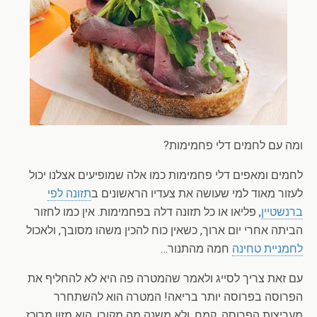
ומה עם לחמים דלי פחמימות?
לחמים ומאפים דלי פחמימות כמו אלה שמופיעים אצלנו יכול
לעזור מאוד למי שעושה את צעדיו הראשונים ב
תזונה לפי
ברנשטיין
, פליאו או כל תזונה דלה בפחמימות. אין כמו לחזור
הביתה אחרי יום ארוך, כשאין כוח להכין משהו מסובך, ולאכול
לחמניית טחינה
חמה מהתנור…
עם זאת צריך לסייג ולאמר שהמטרה פה היא לא להחליף את
הפרוסה בפרוסה יותר בריאה! המטרה הוא להשתחרר
מעריצות הפרוסה. קמח, ולא משנה מה מקורו, הוא מזון מרוכז