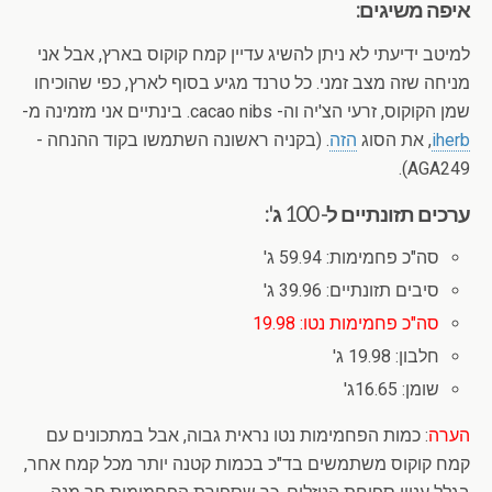
איפה משיגים:
למיטב ידיעתי לא ניתן להשיג עדיין קמח קוקוס בארץ, אבל אני
מניחה שזה מצב זמני. כל טרנד מגיע בסוף לארץ, כפי שהוכיחו
שמן הקוקוס, זרעי הצ'יה וה- cacao nibs. בינתיים אני מזמינה מ-
iherb
, את הסוג
הזה
. (בקניה ראשונה השתמשו בקוד ההנחה -
AGA249).
ערכים תזונתיים ל- 100 ג':
סה"כ פחמימות: 59.94 ג'
סיבים תזונתיים: 39.96 ג'
סה"כ פחמימות נטו: 19.98
חלבון: 19.98 ג'
שומן: 16.65ג'
הערה
: כמות הפחמימות נטו נראית גבוה, אבל במתכונים עם
קמח קוקוס משתמשים בד"כ בכמות קטנה יותר מכל קמח אחר,