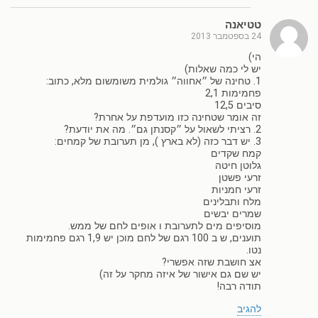
טטיאנה
24 בספטמבר 2013
הי)
יש לי כמה שאלות)
1. טחינה של ״אחווה״ גולמית משומשום מלא, כתוב:
פחמימות 2,1
סיבים 12,5
זה אומר שטחינה כזו מועדפת על אחרת?
2. רציתי לשאול על ״קסנתן גם״. מה את יודעת?
3. יש דבר כזה (לא בארץ ), מן תערובת של קמחים:
קמח שקדים
גלוטן חיטה
זרעי פשטן
זרעי חמניות
מלח ותבלינים
שמרים יבשים
מוסיפים מים לתערובת ו אופים לחם של ממש.
תוענים, ש ב 100 רגם של לחם מוכן יש 1,9 רגם פחמימות
נטו.
אצ חושבת שזה אפשרי?
יש שם גם אישור של איזה מחקר על זה)
תודה רבה!
להגיב