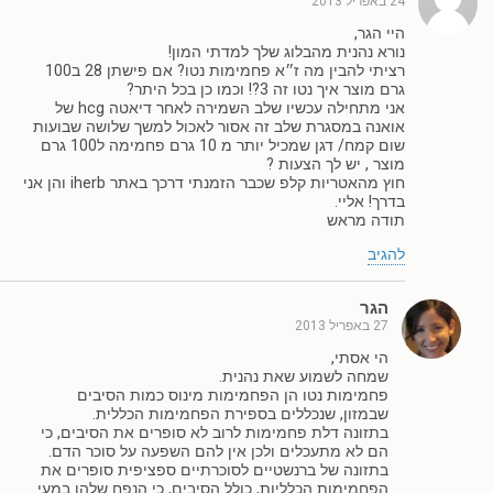
24 באפריל 2013
היי הגר,
נורא נהנית מהבלוג שלך למדתי המון!
רציתי להבין מה ז״א פחמימות נטו? אם פישתן 28 ב100
גרם מוצר איך נטו זה 3?! וכמו כן בכל היתר?
אני מתחילה עכשיו שלב השמירה לאחר דיאטה hcg של
אואנה במסגרת שלב זה אסור לאכול למשך שלושה שבועות
שום קמח/ דגן שמכיל יותר מ 10 גרם פחמימה ל100 גרם
מוצר , יש לך הצעות ?
חוץ מהאטריות קלפ שכבר הזמנתי דרכך באתר iherb והן אני
בדרך! אליי.
תודה מראש
להגיב
הגר
27 באפריל 2013
הי אסתי,
שמחה לשמוע שאת נהנית.
פחמימות נטו הן הפחמימות מינוס כמות הסיבים
שבמזון, שנכללים בספירת הפחמימות הכללית.
בתזונה דלת פחמימות לרוב לא סופרים את הסיבים, כי
הם לא מתעכלים ולכן אין להם השפעה על סוכר הדם.
בתזונה של ברנשטיים לסוכרתיים ספציפית סופרים את
הפחמימות הכלליות, כולל הסיבים, כי הנפח שלהן במעי