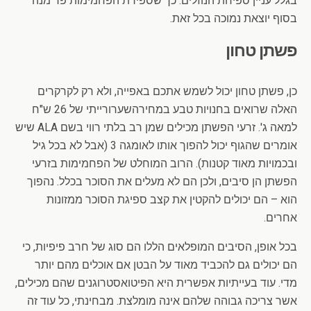
בגלל עניין ספיחת הנוזלים. כך שספירת הפחמימות פר מנה
בסוף יוצאת נמוכה בכל זאת.
פשתן טחון
כן, פשתן טחון יכול לשמש אתכם באפייה, ולא רק לקרקרים
האלה שרואים בחנויות טבע במחירהשערורייתי של 26 ש"ח
למאה ג'. זרעי הפשתן מכילים שמן רב בלתי רווי בשם ALA שיש
אומרים שהגוף יכול להפוך אותו לאומגה 3 (אבל לא בכל גיל
ובכמויות מאוד קטנות). הרוב המוחלט של הפחמימות בזרעי
הפשתן הן סיבים, ולכן הם לא מעלים את הסוכר בכלל. נהפוך
הוא – הם יכולים להקטין את קצב ספיגת הסוכר ממזונות
אחרים.
בכל אופן, הסיבים המופלאים הללו הם סוג של חרב פיפיות, כי
הם יכולים גם להכביד מאוד על הבטן אם אוכלים מהם יותר
מדי. עוד בעייתיות אפשרית היא הפיטואסטרוגנים שהם מכילים,
אשר צריכה גבוהה שלהם אינה מומלצת. מבחינתי, כל עוד זה