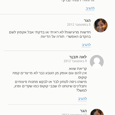
זה זהה? דומה? נבדק?
להגיב
הגר
5 בספטמבר 2012
חדשות מרעישות! לא ראיתי או בדקתי אבל אקפוץ לשם
בהקדם האפשרי. תודה על הדיווח.
להגיב
לאה תבןר
9 באוקטובר 2012
קריאת שווא.
אין להם וגם אופק מן הטבע כבר לא מייצרים קמח
קוקוס.
מישהו ניסה לטחון לבד או לבקש מחנות פיצוחים
ותבלינים שיטחנו לו שבבי קוקוס כמו שקדים ופרג,
למשל?
להגיב
הגר