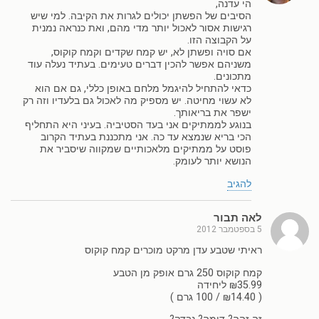
הי עדנה,
הסיבים של הפשתן יכולים לגרות את הקיבה. למי שיש
רגישות אסור לאכול יותר מדי מהם, ואת כנראה נמנית
על הקבוצה הזו.
אם סויה ופשתן לא, יש קמח שקדים וקמח קוקוס,
משניהם אפשר להכין דברים טעימים. בעתיד נעלה עוד
מתכונים.
כדאי להתחיל להיגמל מלחם באופן כללי, גם אם הוא
לא עשוי מחיטה. יש מספיק מה לאכול גם בלעדיו וזה רק
ישפר את בריאותך.
בנוגע לממתיקים אני בעד הסטיביה. בעיני היא התחליף
הכי בריא שנמצא עד כה. אני מתכננת בעתיד הקרוב
פוסט על ממתיקים מלאכותיים שמקווה שיסביר את
הנושא יותר לעומק.
להגיב
לאה תבור
5 בספטמבר 2012
ראיתי שטבע עדן מרקט מוכרים קמח קוקוס
קמח קוקוס 250 גרם אופק מן הטבע
₪35.99 ליחידה
( ₪14.40 / 100 גרם )