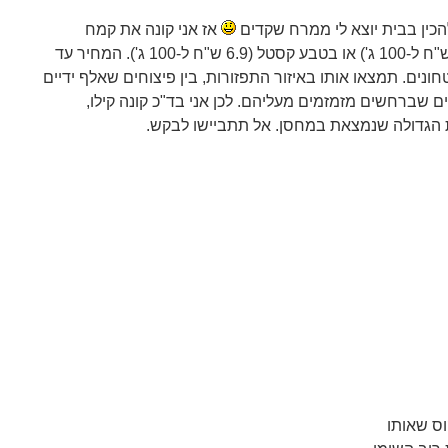
כין בבית יוצא לי ממרח שקדים
אז אני קונה את קמח
השקדים שלי בניצת הדובדבן (5.9 ש"ח ל-100 ג') או בטבע קסטל (6.9 ש"ח ל-100 ג'). המחיר עד
נים. תמצאו אותו באיזור התפזורות, בין פיצוחים שאלף ידיים
ם שברחשים מזמזמים מעליהם. לכן אני בד"כ קונה קילו,
 הגדולה שנמצאת במחסן. אל תתביישו לבקש.
ס שאותו