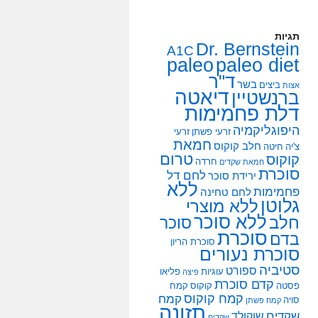
תגיות
Dr. Bernstein
A1C
paleo
paleo diet
ד"ר
בשר
ביצים
אצות
דיאטה
ברנשטיין
דלת פחמימות
היפוגליקמיה
זרעי פשתן
זרעי
חמאת
חלב קוקוס
צ'יה
חיטה
טרום
קוקוס
חרדה
חמאת שקדים
סוכרת
לחם דל
ירידת סוכר
ללא
פחמימות
לחם טחינה
גלוטן
ללא מוצרי
ללא סוכר
חלב
סוכר
סוכרת
בדם
סוכרת הריון
סוכרת נעורים
סטיביה
ספורט
עוגיות
פליאו
פיצה
קדם סוכרת
פסטה
קוקוס
קמח
קמח קוקוס
קמח
סויה
קמח פשתן
תזונה
שקדים
שוקולד
שקדים