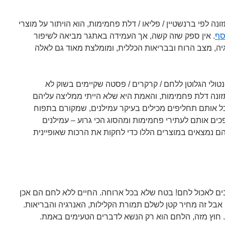
 לפי ברנשטיין / פליאו / דלת פחמימות, הוא הויתור על מוצרי
סף
. אין ספק שזה קשה, אך העמידה באתגר מביאה לשיפור
גיה, מצב הרוח ובבריאות הכללית, ומומלצת מאוד גם לאלה
טולי הגלוטן ללחם / קרקרים / פסטה שקיימים בשוק לא
 תזונה דלת פחמימות, והאמת היא שלא הייתי ממליצה עליהם
כל אותם תחליפים מכילים בעיקר עמילנים, שמקורם בתפוח
כים אותם לעתירי פחמימות ומהסוג הכי גרוע – עמילנים
ם נמצאים במוצרים הללו כדי לחקות את הרכות שאופיינית
ים לאכול לחם! בטח שלא בכל ארוחה. החיים ללא לחם הם אכן
 אבל זה מחיר קטן לשלם תמורת הקלילות, האנרגיה והבריאות.
חוץ מזה, הלחם הוא רק הנשא לדברים הטעימים באמת.