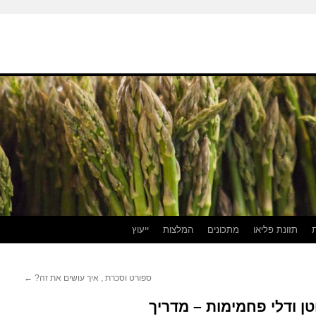
תזונת פליאו
מתכונים
המלצות
ייעוץ
ספורט וסכרת , איך עושים את זה?
←
טן ודלי פחמימות – מדריך