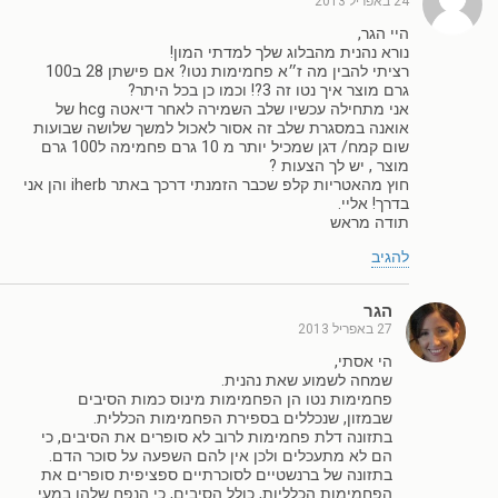
24 באפריל 2013
היי הגר,
נורא נהנית מהבלוג שלך למדתי המון!
רציתי להבין מה ז״א פחמימות נטו? אם פישתן 28 ב100
גרם מוצר איך נטו זה 3?! וכמו כן בכל היתר?
אני מתחילה עכשיו שלב השמירה לאחר דיאטה hcg של
אואנה במסגרת שלב זה אסור לאכול למשך שלושה שבועות
שום קמח/ דגן שמכיל יותר מ 10 גרם פחמימה ל100 גרם
מוצר , יש לך הצעות ?
חוץ מהאטריות קלפ שכבר הזמנתי דרכך באתר iherb והן אני
בדרך! אליי.
תודה מראש
להגיב
הגר
27 באפריל 2013
הי אסתי,
שמחה לשמוע שאת נהנית.
פחמימות נטו הן הפחמימות מינוס כמות הסיבים
שבמזון, שנכללים בספירת הפחמימות הכללית.
בתזונה דלת פחמימות לרוב לא סופרים את הסיבים, כי
הם לא מתעכלים ולכן אין להם השפעה על סוכר הדם.
בתזונה של ברנשטיים לסוכרתיים ספציפית סופרים את
הפחמימות הכלליות, כולל הסיבים, כי הנפח שלהן במעי