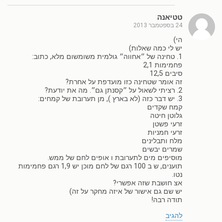
טטיאנה
24 בספטמבר 2013
הי)
יש לי כמה שאלות)
1. טחינה של ״אחווה״ גולמית משומשום מלא, כתוב:
פחמימות 2,1
סיבים 12,5
זה אומר שטחינה כזו מועדפת על אחרת?
2. רציתי לשאול על ״קסנתן גם״. מה את יודעת?
3. יש דבר כזה (לא בארץ ), מן תערובת של קמחים:
קמח שקדים
גלוטן חיטה
זרעי פשטן
זרעי חמניות
מלח ותבלינים
שמרים יבשים
מוסיפים מים לתערובת ו אופים לחם של ממש.
תוענים, ש ב 100 רגם של לחם מוכן יש 1,9 רגם פחמימות
נטו.
אצ חושבת שזה אפשרי?
יש שם גם אישור של איזה מחקר על זה)
תודה רבה!
להגיב