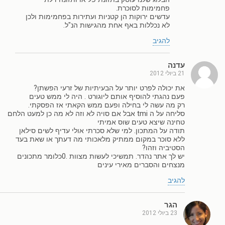
פחמימות לסוכרת.
עדשים ירוקות הן קטניות ועתירות בפחמימות ולכן
לא נכללות באף אחת מהגישות הנ"ל.
להגיב
עדנה
21 ביולי 2012
את יכולה לפרט יותר על הבעיתיות של זרעי הפשתן?
פעם נהגתי להוסיף אותם ליוגורט . היה לי ממש טעים
רק מה עשה לי בחילה ופעם ממש הקאתי אז הפסקתי.
סליחה על ה tmi אבל אם סויה לא וזה לא מה כן למעט הלחם
טחינה שיצא טעים שוס אמיתי
תודה על המתכון. למי שלא סכרתי אולי עדיף לשים סילאן
ללא סוכר במקום ממתיק מלאכותי מה דעתך או שאת בעד
הסטיביה וזהו?
יש לך אתר נהדר. תמשיכי לעשות מצוות .0כלומר מתכונים
מנצחים והסברים מאירי עינים
להגיב
הגר
23 ביולי 2012