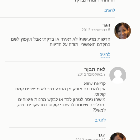
זה זהה? דומה? נבדק?
להגיב
הגר
5 בספטמבר 2012
חדשות מרעישות! לא ראיתי או בדקתי אבל אקפוץ לשם
בהקדם האפשרי. תודה על הדיווח.
להגיב
לאה תבןר
9 באוקטובר 2012
קריאת שווא.
אין להם וגם אופק מן הטבע כבר לא מייצרים קמח
קוקוס.
מישהו ניסה לטחון לבד או לבקש מחנות פיצוחים
ותבלינים שיטחנו לו שבבי קוקוס כמו שקדים ופרג,
למשל?
להגיב
הגר