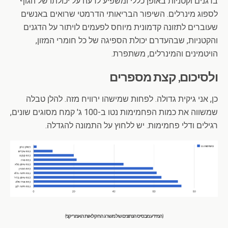
בדגנים וקטניות באופן כללי ומשפיע לרעה על יכולתו של הגוף
לספוג מינרלים. השיפור הבריאותי הדרמטי שרואים באנשים
שעוברים לתזונה קדמונית מיוחס לפעמים לויתור על הדגנים
והקטניות, שבהעדרם יכולת הספיגה של כל חומרי המזון,
הויטמינים והמינרלים, משתפרת.
ולסיכום, קצת מספרים
כן, אני גיקית גדולה. לפחות שמישהו ירוויח מזה. להלן טבלה
שמשווה את כמות הפחמימות נטו ב-100 ג' קמח מסוגים שונים,
רגילים ודלי פחמימות. יש ללחוץ על התמונה להגדלה.
(המידע מבסיס הנתונים של משרג החקלאות האמריקני)