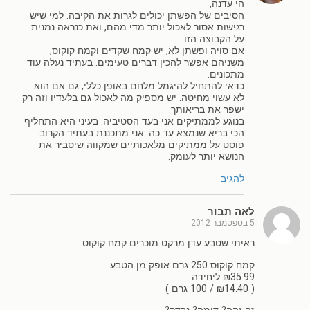
הי עדנה,
הסיבים של הפשתן יכולים לגרות את הקיבה. למי שיש
רגישות אסור לאכול יותר מדי מהם, ואת כנראה נמנית
על הקבוצה הזו.
אם סויה ופשתן לא, יש קמח שקדים וקמח קוקוס,
משניהם אפשר להכין דברים טעימים. בעתיד נעלה עוד
מתכונים.
כדאי להתחיל להיגמל מלחם באופן כללי, גם אם הוא
לא עשוי מחיטה. יש מספיק מה לאכול גם בלעדיו וזה רק
ישפר את בריאותך.
בנוגע לממתיקים אני בעד הסטיביה. בעיני היא התחליף
הכי בריא שנמצא עד כה. אני מתכננת בעתיד הקרוב
פוסט על ממתיקים מלאכותיים שמקווה שיסביר את
הנושא יותר לעומק.
להגיב
לאה תבור
5 בספטמבר 2012
ראיתי שטבע עדן מרקט מוכרים קמח קוקוס
קמח קוקוס 250 גרם אופק מן הטבע
₪35.99 ליחידה
( ₪14.40 / 100 גרם )