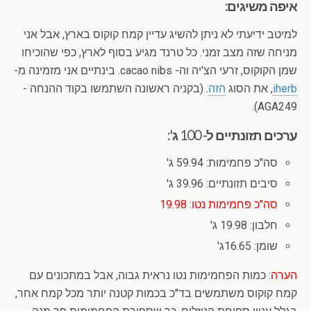
איפה משיגים:
למיטב ידיעתי לא ניתן להשיג עדיין קמח קוקוס בארץ, אבל אני
מניחה שזה מצב זמני. כל טרנד מגיע בסוף לארץ, כפי שהוכיחו
שמן הקוקוס, זרעי הצ'יה וה- cacao nibs. בינתיים אני מזמינה מ-
iherb
, את הסוג
הזה
. (בקניה ראשונה השתמשו בקוד ההנחה -
AGA249).
ערכים תזונתיים ל- 100 ג':
סה"כ פחמימות: 59.94 ג'
סיבים תזונתיים: 39.96 ג'
סה"כ פחמימות נטו: 19.98
חלבון: 19.98 ג'
שומן: 16.65ג'
הערה
: כמות הפחמימות נטו נראית גבוה, אבל במתכונים עם
קמח קוקוס משתמשים בד"כ בכמות קטנה יותר מכל קמח אחר,