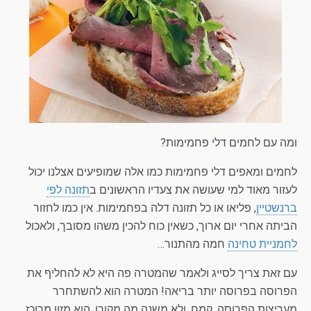
ומה עם לחמים דלי פחמימות?
לחמים ומאפים דלי פחמימות כמו אלה שמופיעים אצלנו יכול
לעזור מאוד למי שעושה את צעדיו הראשונים ב
תזונה לפי
ברנשטיין
, פליאו או כל תזונה דלה בפחמימות. אין כמו לחזור
הביתה אחרי יום ארוך, כשאין כוח להכין משהו מסובך, ולאכול
לחמניית טחינה
חמה מהתנור…
עם זאת צריך לסייג ולאמר שהמטרה פה היא לא להחליף את
הפרוסה בפרוסה יותר בריאה! המטרה הוא להשתחרר
מעריצות הפרוסה. קמח, ולא משנה מה מקורו, הוא מזון מרוכז