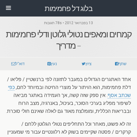
בלוג דל פחמימות
13 בפברואר 2012 • 78s תגובות
קמחים ומאפים נטולי גלוטן ודלי פחמימות
– מדריך
שתף
ציוץ
נעץ
דוא"ל
אחד האתגרים הגדולים במעבר לתזונה לפי ברנשטיין / פליאו /
דלת פחמימות, הוא הויתור על מוצרי החיטה ובמיוחד לחם,
כפי
שכתב אסף
. אין ספק שזה קשה, אך העמידה באתגר מביאה
לשיפור מפליג בערכי הסוכר, בעיכול, באנרגיה, מצב הרוח
ובבריאות הכללית, ומומלצת מאוד גם לאלה שאינם חולי סוכרת.
זה לא פשוט, מאחר וכל התחליפים נטולי הגלוטן ללחם /
קרקרים / פסטה שקיימים בשוק לא רלוונטיים עבור מי שמעוניין