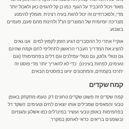
מאוד ויכול להכביד על הגוף. כמו כן קל להגזים כאן ולאכול יותר
מדי, ולסוכרתיים זה יכול להוות בעיה רצינית. מומלץ להימנע
מצריכה יומיומית של המוצרים הנ"ל ולהינות מהם פעם, פעמיים
בשבוע.
אוקיי! אחרי כל ההסברים הגיע הזמן לקפוץ למים. אנו גאים
להציג את המדריך העברי הראשון לתחליפי לחם וקמח שהינם
גם נטולי גלוטן, גם נטולי עמילנים וגם דלים בפחמימות! (וגם
טעימים, לפחות בעינינו). כדי לא להאריך יותר מדי פוסט זה
יתרכז בקמחים, והמתכונים יגיעו בפוסטים הבאים.
קמח שקדים
קמח שקדים זה פשוט שקדים טחונים דק. טעמו מתקתק באופן
טבעי והמאפים שמכילים אותו יוצאים לחים וטעימים. השקד דל
בפחמימות באופן טבעי ועשיר במינרלים כמו אשלגן ומגנזיום
ובשומנים בריאים. כדאי לאחסן במקרר.