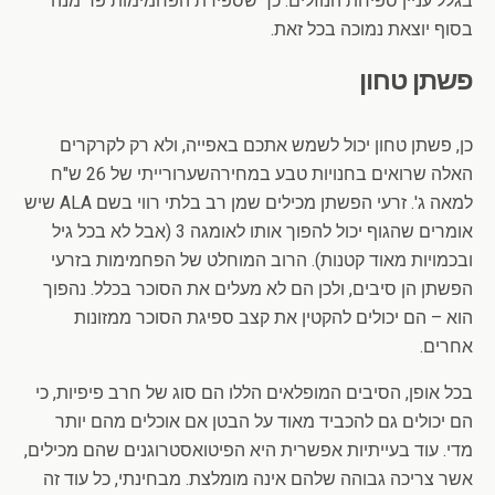
בגלל עניין ספיחת הנוזלים. כך שספירת הפחמימות פר מנה
בסוף יוצאת נמוכה בכל זאת.
פשתן טחון
כן, פשתן טחון יכול לשמש אתכם באפייה, ולא רק לקרקרים
האלה שרואים בחנויות טבע במחירהשערורייתי של 26 ש"ח
למאה ג'. זרעי הפשתן מכילים שמן רב בלתי רווי בשם ALA שיש
אומרים שהגוף יכול להפוך אותו לאומגה 3 (אבל לא בכל גיל
ובכמויות מאוד קטנות). הרוב המוחלט של הפחמימות בזרעי
הפשתן הן סיבים, ולכן הם לא מעלים את הסוכר בכלל. נהפוך
הוא – הם יכולים להקטין את קצב ספיגת הסוכר ממזונות
אחרים.
בכל אופן, הסיבים המופלאים הללו הם סוג של חרב פיפיות, כי
הם יכולים גם להכביד מאוד על הבטן אם אוכלים מהם יותר
מדי. עוד בעייתיות אפשרית היא הפיטואסטרוגנים שהם מכילים,
אשר צריכה גבוהה שלהם אינה מומלצת. מבחינתי, כל עוד זה