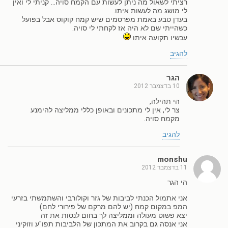
רציתי לשאול מה ניתן לעשות עם הקמח סויה… קניתי לי ואין
לי מושג מה לעשות איתו.
בעדן טבע באמת מפרסמים שיש קמח קוקוס אבל בפועל
כשהייתי שם לא היה אז לקחתי לי סויה.
עכשיו תקועה איתו
להגיב
הגר
10 בדצמבר 2012
הי תהילה,
צר לי, אין לי מתכונים ובאופן כללי ממליצה להימנע
מקמח סויה.
להגיב
monshu
11 בדצמבר 2012
הי הגר
אני אתמול הכנתי לביבות של גזר וקולורבי והשתמשתי בזרעי
המפ במקום קמח (יש להם מרקם של פירורי לחם)
יצא פשוט מעולה וממליצה לך בחום לנסות את זה
אני אנסה גם בקרוב את המתכון של הלביבות תפו"ע וזוקיני