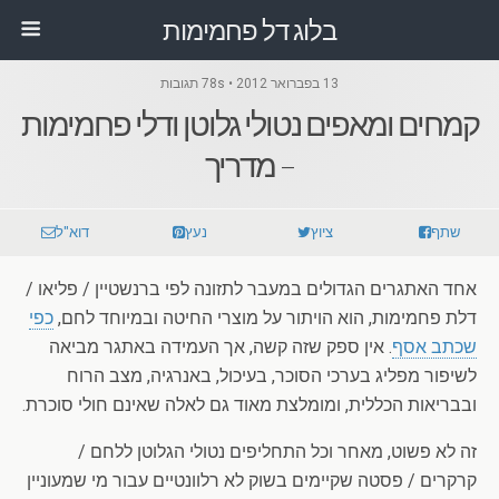
בלוג דל פחמימות
13 בפברואר 2012 • 78s תגובות
קמחים ומאפים נטולי גלוטן ודלי פחמימות
– מדריך
שתף
ציוץ
נעץ
דוא"ל
אחד האתגרים הגדולים במעבר לתזונה לפי ברנשטיין / פליאו /
דלת פחמימות, הוא הויתור על מוצרי החיטה ובמיוחד לחם,
כפי
שכתב אסף
. אין ספק שזה קשה, אך העמידה באתגר מביאה
לשיפור מפליג בערכי הסוכר, בעיכול, באנרגיה, מצב הרוח
ובבריאות הכללית, ומומלצת מאוד גם לאלה שאינם חולי סוכרת.
זה לא פשוט, מאחר וכל התחליפים נטולי הגלוטן ללחם /
קרקרים / פסטה שקיימים בשוק לא רלוונטיים עבור מי שמעוניין