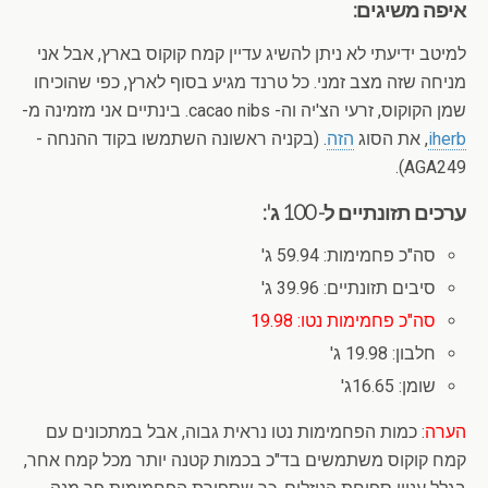
איפה משיגים:
למיטב ידיעתי לא ניתן להשיג עדיין קמח קוקוס בארץ, אבל אני
מניחה שזה מצב זמני. כל טרנד מגיע בסוף לארץ, כפי שהוכיחו
שמן הקוקוס, זרעי הצ'יה וה- cacao nibs. בינתיים אני מזמינה מ-
iherb
, את הסוג
הזה
. (בקניה ראשונה השתמשו בקוד ההנחה -
AGA249).
ערכים תזונתיים ל- 100 ג':
סה"כ פחמימות: 59.94 ג'
סיבים תזונתיים: 39.96 ג'
סה"כ פחמימות נטו: 19.98
חלבון: 19.98 ג'
שומן: 16.65ג'
הערה
: כמות הפחמימות נטו נראית גבוה, אבל במתכונים עם
קמח קוקוס משתמשים בד"כ בכמות קטנה יותר מכל קמח אחר,