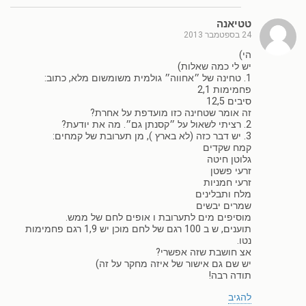
טטיאנה
24 בספטמבר 2013
הי)
יש לי כמה שאלות)
1. טחינה של ״אחווה״ גולמית משומשום מלא, כתוב:
פחמימות 2,1
סיבים 12,5
זה אומר שטחינה כזו מועדפת על אחרת?
2. רציתי לשאול על ״קסנתן גם״. מה את יודעת?
3. יש דבר כזה (לא בארץ ), מן תערובת של קמחים:
קמח שקדים
גלוטן חיטה
זרעי פשטן
זרעי חמניות
מלח ותבלינים
שמרים יבשים
מוסיפים מים לתערובת ו אופים לחם של ממש.
תוענים, ש ב 100 רגם של לחם מוכן יש 1,9 רגם פחמימות
נטו.
אצ חושבת שזה אפשרי?
יש שם גם אישור של איזה מחקר על זה)
תודה רבה!
להגיב