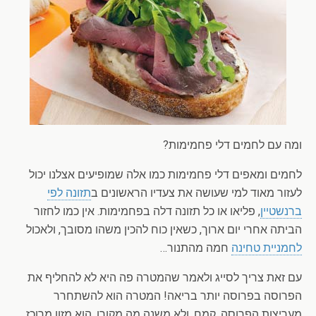
ומה עם לחמים דלי פחמימות?
לחמים ומאפים דלי פחמימות כמו אלה שמופיעים אצלנו יכול
לעזור מאוד למי שעושה את צעדיו הראשונים ב
תזונה לפי
ברנשטיין
, פליאו או כל תזונה דלה בפחמימות. אין כמו לחזור
הביתה אחרי יום ארוך, כשאין כוח להכין משהו מסובך, ולאכול
לחמניית טחינה
חמה מהתנור…
עם זאת צריך לסייג ולאמר שהמטרה פה היא לא להחליף את
הפרוסה בפרוסה יותר בריאה! המטרה הוא להשתחרר
מעריצות הפרוסה. קמח, ולא משנה מה מקורו, הוא מזון מרוכז