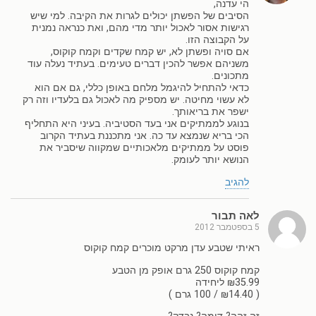
הי עדנה,
הסיבים של הפשתן יכולים לגרות את הקיבה. למי שיש
רגישות אסור לאכול יותר מדי מהם, ואת כנראה נמנית
על הקבוצה הזו.
אם סויה ופשתן לא, יש קמח שקדים וקמח קוקוס,
משניהם אפשר להכין דברים טעימים. בעתיד נעלה עוד
מתכונים.
כדאי להתחיל להיגמל מלחם באופן כללי, גם אם הוא
לא עשוי מחיטה. יש מספיק מה לאכול גם בלעדיו וזה רק
ישפר את בריאותך.
בנוגע לממתיקים אני בעד הסטיביה. בעיני היא התחליף
הכי בריא שנמצא עד כה. אני מתכננת בעתיד הקרוב
פוסט על ממתיקים מלאכותיים שמקווה שיסביר את
הנושא יותר לעומק.
להגיב
לאה תבור
5 בספטמבר 2012
ראיתי שטבע עדן מרקט מוכרים קמח קוקוס
קמח קוקוס 250 גרם אופק מן הטבע
₪35.99 ליחידה
( ₪14.40 / 100 גרם )