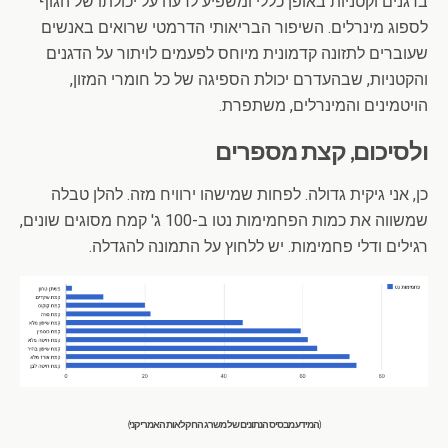
בדגנים וקטניות באופן כללי ומשפיע לרעה על יכולתו של הגוף
לספוג מינרלים. השיפור הבריאותי הדרמטי שרואים באנשים
שעוברים לתזונה קדמונית מיוחס לפעמים לויתור על הדגנים
והקטניות, שבהעדרם יכולת הספיגה של כל חומרי המזון,
הויטמינים והמינרלים, משתפרת.
ולסיכום, קצת מספרים
כן, אני גיקית גדולה. לפחות שמישהו ירוויח מזה. להלן טבלה
שמשווה את כמות הפחמימות נטו ב-100 ג' קמח מסוגים שונים,
רגילים ודלי פחמימות. יש ללחוץ על התמונה להגדלה.
(המידע מבסיס הנתונים של משרג החקלאות האמריקני)