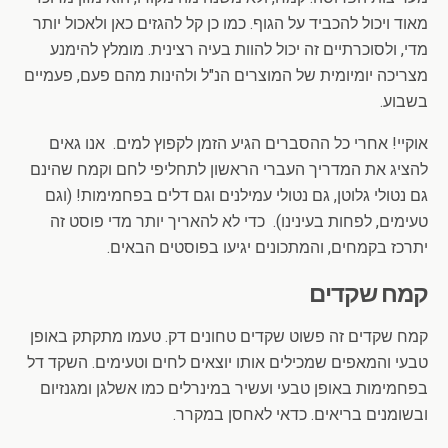
מאוד ויכול להכביד על הגוף. כמו כן קל להגזים כאן ולאכול יותר
מדי, ולסוכרתיים זה יכול להוות בעיה רצינית. מומלץ להימנע
מצריכה יומיומית של המוצרים הנ"ל ולהינות מהם פעם, פעמיים
בשבוע.
אוקיי! אחרי כל ההסברים הגיע הזמן לקפוץ למים. אנו גאים
להציג את המדריך העברי הראשון לתחליפי לחם וקמח שהינם
גם נטולי גלוטן, גם נטולי עמילנים וגם דלים בפחמימות! (וגם
טעימים, לפחות בעינינו). כדי לא להאריך יותר מדי פוסט זה
יתרכז בקמחים, והמתכונים יגיעו בפוסטים הבאים.
קמח שקדים
קמח שקדים זה פשוט שקדים טחונים דק. טעמו מתקתק באופן
טבעי והמאפים שמכילים אותו יוצאים לחים וטעימים. השקד דל
בפחמימות באופן טבעי ועשיר במינרלים כמו אשלגן ומגנזיום
ובשומנים בריאים. כדאי לאחסן במקרר.