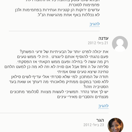
פחמימות לסוכרת.
עדשים ירוקות הן קטניות ועתירות בפחמימות ולכן
לא נכללות באף אחת מהגישות הנ"ל.
להגיב
עדנה
21 ביולי 2012
את יכולה לפרט יותר על הבעיתיות של זרעי הפשתן?
פעם נהגתי להוסיף אותם ליוגורט . היה לי ממש טעים
רק מה עשה לי בחילה ופעם ממש הקאתי אז הפסקתי.
סליחה על ה tmi אבל אם סויה לא וזה לא מה כן למעט הלחם
טחינה שיצא טעים שוס אמיתי
תודה על המתכון. למי שלא סכרתי אולי עדיף לשים סילאן
ללא סוכר במקום ממתיק מלאכותי מה דעתך או שאת בעד
הסטיביה וזהו?
יש לך אתר נהדר. תמשיכי לעשות מצוות .0כלומר מתכונים
מנצחים והסברים מאירי עינים
להגיב
הגר
23 ביולי 2012