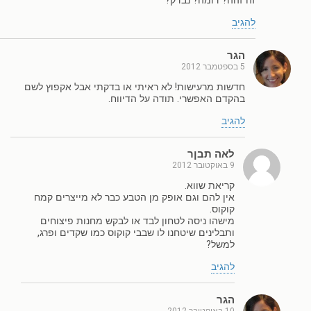
זה זהה? דומה? נבדק?
להגיב
הגר
5 בספטמבר 2012
חדשות מרעישות! לא ראיתי או בדקתי אבל אקפוץ לשם
בהקדם האפשרי. תודה על הדיווח.
להגיב
לאה תבןר
9 באוקטובר 2012
קריאת שווא.
אין להם וגם אופק מן הטבע כבר לא מייצרים קמח
קוקוס.
מישהו ניסה לטחון לבד או לבקש מחנות פיצוחים
ותבלינים שיטחנו לו שבבי קוקוס כמו שקדים ופרג,
למשל?
להגיב
הגר