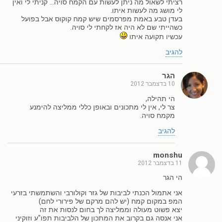
רציתי לשאול מה ניתן לעשות עם הקמח סויה… קניתי לי ואין
לי מושג מה לעשות איתו.
בעדן טבע באמת מפרסמים שיש קמח קוקוס אבל בפועל
כשהייתי שם לא היה אז לקחתי לי סויה.
עכשיו תקועה איתו
להגיב
הגר
10 בדצמבר 2012
הי תהילה,
צר לי, אין לי מתכונים ובאופן כללי ממליצה להימנע
מקמח סויה.
להגיב
monshu
11 בדצמבר 2012
הי הגר
אני אתמול הכנתי לביבות של גזר וקולורבי והשתמשתי בזרעי
המפ במקום קמח (יש להם מרקם של פירורי לחם)
יצא פשוט מעולה וממליצה לך בחום לנסות את זה
אני אנסה גם בקרוב את המתכון של הלביבות תפו"ע וזוקיני