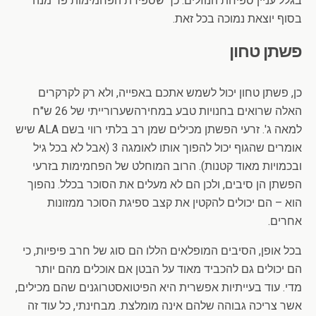
בגלל עניין ספיחת הנוזלים. כך שספירת הפחמימות פר מנה
בסוף יוצאת נמוכה בכל זאת.
פשתן טחון
כן, פשתן טחון יכול לשמש אתכם באפייה, ולא רק לקרקרים
האלה שרואים בחנויות טבע במחירהשערורייתי של 26 ש"ח
למאה ג'. זרעי הפשתן מכילים שמן רב בלתי רווי בשם ALA שיש
אומרים שהגוף יכול להפוך אותו לאומגה 3 (אבל לא בכל גיל
ובכמויות מאוד קטנות). הרוב המוחלט של הפחמימות בזרעי
הפשתן הן סיבים, ולכן הם לא מעלים את הסוכר בכלל. נהפוך
הוא – הם יכולים להקטין את קצב ספיגת הסוכר ממזונות
אחרים.
בכל אופן, הסיבים המופלאים הללו הם סוג של חרב פיפיות, כי
הם יכולים גם להכביד מאוד על הבטן אם אוכלים מהם יותר
מדי. עוד בעייתיות אפשרית היא הפיטואסטרוגנים שהם מכילים,
אשר צריכה גבוהה שלהם אינה מומלצת. מבחינתי, כל עוד זה