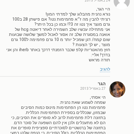
24 באפריל 2013
היי הגר,
נורא נהנית מהבלוג שלך למדתי המון!
רציתי להבין מה ז״א פחמימות נטו? אם פישתן 28 ב100
גרם מוצר איך נטו זה 3?! וכמו כן בכל היתר?
אני מתחילה עכשיו שלב השמירה לאחר דיאטה hcg של
אואנה במסגרת שלב זה אסור לאכול למשך שלושה שבועות
שום קמח/ דגן שמכיל יותר מ 10 גרם פחמימה ל100 גרם
מוצר , יש לך הצעות ?
חוץ מהאטריות קלפ שכבר הזמנתי דרכך באתר iherb והן אני
בדרך! אליי.
תודה מראש
להגיב
הגר
27 באפריל 2013
הי אסתי,
שמחה לשמוע שאת נהנית.
פחמימות נטו הן הפחמימות מינוס כמות הסיבים
שבמזון, שנכללים בספירת הפחמימות הכללית.
בתזונה דלת פחמימות לרוב לא סופרים את הסיבים, כי
הם לא מתעכלים ולכן אין להם השפעה על סוכר הדם.
בתזונה של ברנשטיים לסוכרתיים ספציפית סופרים את
הפחמימות הכלליות, כולל הסיבים, כי הנפח שלהן במעי