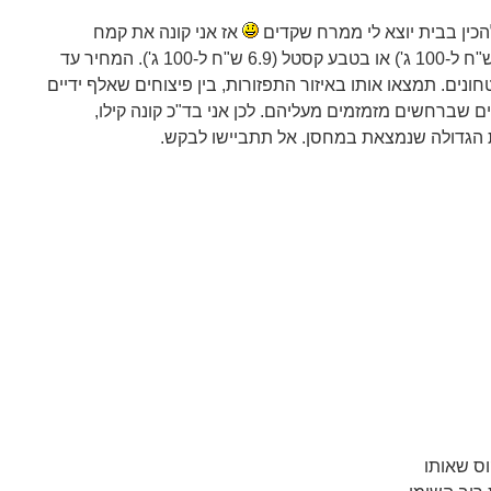
כין בבית יוצא לי ממרח שקדים
אז אני קונה את קמח
השקדים שלי בניצת הדובדבן (5.9 ש"ח ל-100 ג') או בטבע קסטל (6.9 ש"ח ל-100 ג'). המחיר עד
נים. תמצאו אותו באיזור התפזורות, בין פיצוחים שאלף ידיים
ם שברחשים מזמזמים מעליהם. לכן אני בד"כ קונה קילו,
 הגדולה שנמצאת במחסן. אל תתביישו לבקש.
ס שאותו