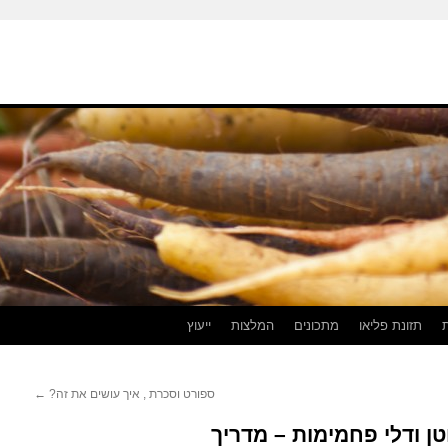
תזונת פליאו
מתכונים
המלצות
ייעוץ
ספורט וסכרת , איך עושים את זה?
←
טן ודלי פחמימות – מדריך