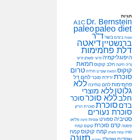
תגיות
Dr. Bernstein
A1C
paleo
paleo diet
ד"ר
בשר
ביצים
אצות
דיאטה
ברנשטיין
דלת פחמימות
היפוגליקמיה
זרעי פשתן
זרעי
חמאת
חלב קוקוס
צ'יה
חיטה
טרום
קוקוס
חרדה
חמאת שקדים
סוכרת
לחם דל
ירידת סוכר
ללא
פחמימות
לחם טחינה
גלוטן
ללא מוצרי
ללא סוכר
חלב
סוכר
סוכרת
בדם
סוכרת הריון
סוכרת נעורים
סטיביה
ספורט
עוגיות
פליאו
פיצה
קדם סוכרת
פסטה
קוקוס
קמח
קמח קוקוס
קמח
סויה
קמח פשתן
תזונה
שקדים
שוקולד
שקדים