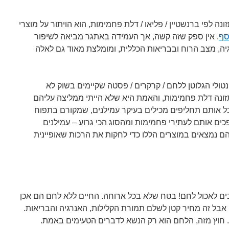
 לפי ברנשטיין / פליאו / דלת פחמימות, הוא הויתור על מוצרי
סף
. אין ספק שזה קשה, אך העמידה באתגר מביאה לשיפור
גיה, מצב הרוח ובבריאות הכללית, ומומלצת מאוד גם לאלה
טולי הגלוטן ללחם / קרקרים / פסטה שקיימים בשוק לא
 תזונה דלת פחמימות, והאמת היא שלא הייתי ממליצה עליהם
כל אותם תחליפים מכילים בעיקר עמילנים, שמקורם בתפוח
כים אותם לעתירי פחמימות ומהסוג הכי גרוע – עמילנים
ם נמצאים במוצרים הללו כדי לחקות את הרכות שאופיינית
ים לאכול לחם! בטח שלא בכל ארוחה. החיים ללא לחם הם אכן
 אבל זה מחיר קטן לשלם תמורת הקלילות, האנרגיה והבריאות.
חוץ מזה, הלחם הוא רק הנשא לדברים הטעימים באמת.