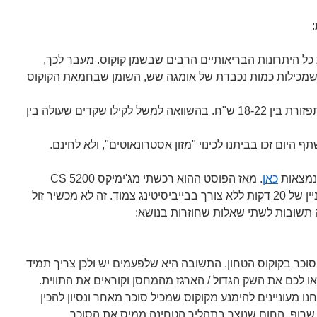
כל היתרונות הבריאותיים הרבים שבשמן קוקוס. מעבר לכך,
 שמכילות כמות נכבדת של אומגה שש, השומן שבחמאת הקוקוס
. קילו קוקוס טחון עולה בתפזורת בין 18-22 ש"ח. בהשוואה למשל לקילו שקדים שעולה בין
 היום זכו בביתנו לכינוי "מזון אסטרונאוטים", ולא לחינם.
 נמצאות
כאן
. מאז הפוסט ההוא רכשתי מג'ימיקס CS 5200
שהפך את הכנת חמאת הקוקוס לעניין של 20 דקות ללא צורך בבייביסיטינג צמוד. זה לא מכשיר זול
ה תשובות לשתי שאלות שחוזרות בנושא:
וכר בקוקוס הטחון. התשובה היא שלפעמים יש ולכן צריך תמיד
ו לכם את השק הגדול / הארגז מהמחסן וקוראים את התווית.
ו מעוניינים להימנע מקוקוס שמכיל סוכר מאחר ונסיון להכין
שרוף. החום שנוצר בתהליך הטחינה ממיס את הסוכר,