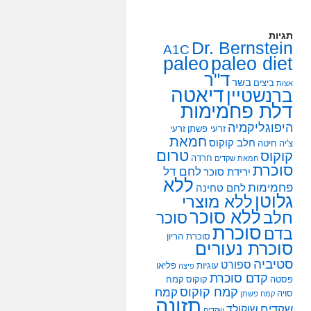
תגיות
Dr. Bernstein
A1C
paleo
paleo diet
ד"ר
בשר
ביצים
אצות
דיאטה
ברנשטיין
דלת פחמימות
היפוגליקמיה
זרעי פשתן
זרעי
חמאת
חלב קוקוס
צ'יה
חיטה
טרום
קוקוס
חרדה
חמאת שקדים
סוכרת
לחם דל
ירידת סוכר
ללא
פחמימות
לחם טחינה
גלוטן
ללא מוצרי
ללא סוכר
חלב
סוכר
סוכרת
בדם
סוכרת הריון
סוכרת נעורים
סטיביה
ספורט
עוגיות
פליאו
פיצה
קדם סוכרת
פסטה
קוקוס
קמח
קמח קוקוס
קמח
סויה
קמח פשתן
תזונה
שקדים
שוקולד
שקדים