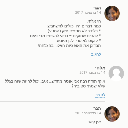
הגר
14 בדצמבר 2017
הי אלחי,
כמה דברים היו יכולים להשתבש:
* בלנדר לא מספיק חזק (המנוע)
* להבים שחוקים – כדאי להשחיז מדי פעם
* קוקוס לא טרי ולכן מיובש.
תבדוק את האופציות האלו, ובהצלחה!
להגיב
אלחי
14 בדצמבר 2017
אוקי תודה רבה אני אנסה מחדש… אגב, יכול להיות שזה בגלל
שלא שמתי סטיביה?
להגיב
הגר
14 בדצמבר 2017
אין קשר.