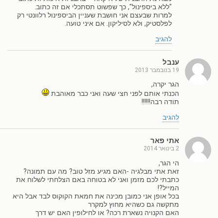
"ללא ביספינול", כך שפשוט תסתכלי אם זה כתוב.
למרות שבעצם אני חושבת שעניין הביספינול רלוונטי רק
לפלסטיק, ולא לסיליקון. אם איני טועה.
להגיב
ענבל
19 בנובמבר 2013
הגר יקרה,
הכנתי אותם לפני חצי שעה ואני כבר מאוהבת
תודה רבה!!!!!!
להגיב
אתי פאר
2 בינואר 2014
הי הגר,
זאת אתי מבלגיה -האם מגיע מזל טוב? מה עם תמונה?
כתבתי לכם מזמן ואני לא בטוחה באם הצלחתי לשלוח את
המייל?!
בכל אופן אני כמובן מכינה את חמאת הקוקוס לבד אבל היא
מתקשה גם כשהיא מחוץ למקרר
האם הקנויה נשארת רכה? או לחילופין האם יש דרך