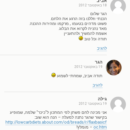
אביב
18 באוקטובר 2012
הגר שלום
הכנתי וזללנו בזה הרגע את הלחם.
פשוט מדהים בטעמו , מרקמו ומהירות ההכנה.
מאד נהנית לקרוא את הבלוג.
אשמח להמשיך ולהתעניין
תודה וכל טוב
להגיב
הגר
19 באוקטובר 2012
תודה אביב, שמחתי לשמוע
להגיב
גילה
19 באוקטובר 2012
אני מכינה לחם פשתן לפי המתכון ל"כיכר" שלמה, שמופיע
בקישור שהגר נתנה למעלה – הנה הוא שוב:
http://lowcarbdiets.about.com/od/breads/r/flaxbasicf
oc.htm
– מומלץ!