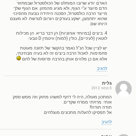
האדם יודע שרובו המוחלט של הכולסטרול שבמחזור
הדם מיוצר ע"י הגוף, ולא מגיע מהמזון. אם הגוף שלך
מייצר הרבה כולסטרול, הסכנה היחידה נובעת מהסיכוי
שהוא יתחמצן, ישקע בעורקים ויגרום לטרשת. לא מעצם
היותו שם.
4. ביצים (במיוחד אורגניות) הן דבר בריא. הן מכילות
לוטאין (לעיניים), כולין (למוח) וויטמין D טבעי.
יש לציין שכל הנ"ל נאמר בהקשר של תזונה מעוטת
פחמימות. לאכול הרבה ביצים זה לא בעיה מבחינתי,
אלא אם כן מלווים אותן בהרבה פרוסות של לחם
להגיב
גלית
5 במאי 2012
המתכון מעולה, היה לי דחף למשהו מתוק וזה ממש ספק
אותי. מרחתי ממרח שקדים.
תודה תודה!!
אל תפסיקו להעלות מתכונים מוצלחים.
להגיב