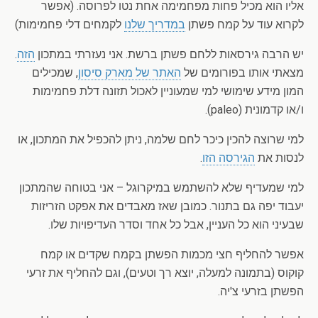
אליו הוא מכיל פחות מפחמימה אחת נטו לפרוסה. (אפשר
לקרוא עוד על קמח פשתן
במדריך שלנו
לקמחים דלי פחמימות)
יש הרבה גירסאות ללחם פשתן ברשת. אני נעזרתי במתכון
הזה
.
מצאתי אותו בפורומים של
האתר של מארק סיסון
, שמכילים
המון מידע שימושי למי שמעוניין לאכול תזונה דלת פחמימות
ו/או קדמונית (paleo).
למי שרוצה להכין כיכר לחם שלמה, ניתן להכפיל את המתכון, או
לנסות את
הגירסה הזו
.
למי שמעדיף שלא להשתמש במיקרוגל – אני בטוחה שהמתכון
יעבוד יפה גם בתנור. כמובן שאז מאבדים את אפקט הזריזות
שבעיני הוא כל העניין, אבל כל אחד וסדר העדיפויות שלו.
אפשר להחליף חצי מכמות הפשתן בקמח שקדים או קמח
קוקוס (בתמונה למעלה, יוצא רך וטעים), וגם להחליף את זרעי
הפשתן בזרעי צ'יה.