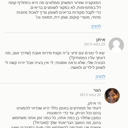
הפונקציה שזרעי הפשתן ממלאים פה היא כתחליף קמח
דל בפחמימות, לא כמקור לשומנים בריאים.
כדי לקבל מקורות בריאים לשומן צריך לאכול מזונות
מהחי, מוצרי קוקוס, שמן זית, חמאה וכו'
להגיב
איתן
23 במאי 2013
יצא לי טעים עם זרעי צ'יה וקצת סירופ אגבה (שדרך אגב, מה
דעתך עליו כממתיק?).
הבעיה שלי, שלא נראה אסטתי, לי אין בעיה אבל יהיה קשה לי
לשווק לילדים ולאשה..
להגיב
הגר
25 במאי 2013
הי איתן,
דעתי על ממתיקים באופן כללי היא שכדאי להמעיט
בהם ככל הניתן, עד כדי הימנעות.
כמובן שתלוי בן כמה אתה, כל כמה זמן אתה משתמש
בהם, מה המצב הבריאותי שלך (סוכרת?)
אישית אני מעדיפה להשתמש מדי פעם בסטיביה שאין