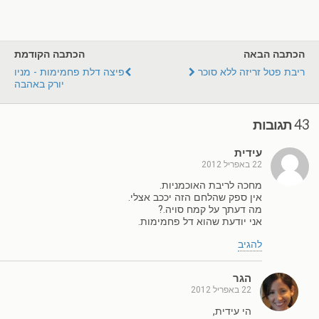
הכתבה הבאה
הכתבה הקודמת
ריבת פטל זריזה ללא סוכר
פיצה דלת פחמימות - מניו
יורק באהבה
43 תגובות
עידית
22 באפריל 2012
מחכה לריבת האוכמניות.
אין ספק שהלחם הזה יככב אצלי.
מה דעתך על קמח סויה.?
אני יודעת שהוא דל פחמימות.
להגיב
הגר
22 באפריל 2012
הי עידית,