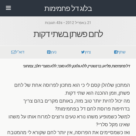
בלוג דל פחמימות
21 באפריל 2012 • 43s תגובות
לחם פשתן בשתי דקות
שתף
ציוץ
נעץ
דוא"ל
דל פחמימות, פליאו, ברנשטיין, ללא גלוטן, ללא סוכר, ללא מוצרי חלב, צמחוני
.
המתכון שלהלן קסם לי כי הוא מתכון לפרוסה אחת של לחם
פשתן, וזמן ההכנה הוא שתי דקות.
מה יכול להיות יותר טוב מזה, באותם מקרים בהם צריך
בדחיפות פרוסת לחם דל בפחמימות?
למשל כשמופיע משהו נורא טעים ורוצים למרוח אותו על משהו
שאינו מקל סלרי?
ואז כשמסיימים את הפרוסה, אין יותר לחם שקורא לי מהמטבח