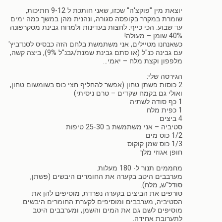
יוצאת מין "פוקצ'ה" שכזו, שאני חותכת ל 9-12 חתיכות,
שומרת במקרר בקופסה סגורה, ונהנית מהן במשך כמה ימים
עד שבוע. הכי כייף: לחצות בעדינות ולמרוח גבינת מסקרפונה
40% שומן – מעולה!
כשאנחנו מטיילים, אני משתמשת בלחם הזה כבסיס לסנדביץ'
עם גבינה כנ"ל (או סתם גבינת שמנת/גבנ"ל 9%), ביצה קשה,
מלפפון וקצת מלח – יאמי…
הגירסה שלי:
2 כוסות פשתן טחון (אפשר להחליף חצי כוס בשומשום טחון,
ואולי גם בקמח שקדים – טרם ניסיתי)
1 כף סודה לשתיה
1 כפית מלח
4 ביצים
סטיביה – אני משתמשת ב 25-30 טיפות
1/2 כוס מים
1/3 כוס שמן קוקוס
חופן אגוזי מלך
מחממים תנור ל- 180 מעלות.
מערבבים היטב בקערה את החומרים היבשים (פשתן,
סודל"ש, מלח).
טורפים את הביצים בקערה נפרדת, מוסיפים להן את
הסטיביה, מערבבים ומוסיפים לקערת החומרים היבשים.
מוסיפים לשם גם את המים והשמן, ומערבבים היטב
לתערובת אחידה.