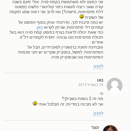
אני כמעט ולא משתמשת בקמח סויה. אולי פעם בשנה
קורה שאני רוצה לעשות ניסוי קולינארי כלשהו (פסטה
דלת פחמימות, מישהו?) ואז לרוב אני רואה שפג תוקפה
של השקית
יש כמה סיבות לכך, ופירטתי אותן בסוף הפוסט על
קמחים דלי פחמימות, שניתן לקרוא
כאן
.
כפי שאת יכולה לראות בגרף בפוסט קמח סויה הוא בעל
תכולת פחמימות נטו גבוהה יחסית לקמחים דל"פ
אחרים.
ומבחינת תזונת ברנשטיין לסוכרתיים, חבל על
הפחמימות. למשל, בפנקייק שקדים יש חצי מכמות
הפחמימות נטו שבפנקייק סויה.
להגיב
נאו
18 באפריל 2013
הי
מה זה 2 כוסות בשבילך?
אני לא מבינה במדיות, זה מבלבל אותי
להגיב
הגר