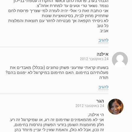
הכנתי בערב פרוסת לחם וכאשר התקררה עטפתי בניילון
נצמד. נשאר טרי וטעים עד למחרת אחה"צ.
אני כותבת זאת כי אולי יהיה לעזרה למי שצריך פרוסת לחם
שתחזיק מחוץ לבית, בסיטואציות שונות
לא ניסיתי הקפאה אך מבטיחה לחזור עם תוצאות והמלצות
כל טוב
אביב
להגיב
אילנה
24 באוקטובר 2012
בשעתו קראתי שזרעוני פשתן טחונים (ובכלל) מאבדים את
מעלותיהם בחימום. האם החימום במיקרוגל לא יפגום בהם?
תודה
להגיב
הגר
24 באוקטובר 2012
הי אילנה,
אני לא מהמאמינים שחימום זה רע, או שמיקרוגל זה רע.
חלק מחומצות השומן בזרעי הפשתן נהרסות בחימום,
זה נכון, אבל לא כולן, והאמת שאין לי עניין מיוחד בהן.