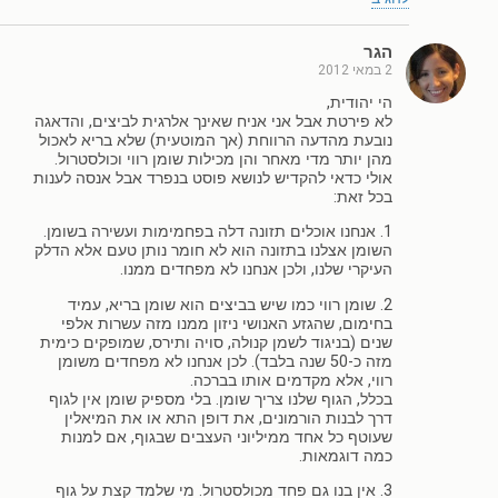
הגר
2 במאי 2012
הי יהודית,
לא פירטת אבל אני אניח שאינך אלרגית לביצים, והדאגה
נובעת מהדעה הרווחת (אך המוטעית) שלא בריא לאכול
מהן יותר מדי מאחר והן מכילות שומן רווי וכולסטרול.
אולי כדאי להקדיש לנושא פוסט בנפרד אבל אנסה לענות
בכל זאת:
1. אנחנו אוכלים תזונה דלה בפחמימות ועשירה בשומן.
השומן אצלנו בתזונה הוא לא חומר נותן טעם אלא הדלק
העיקרי שלנו, ולכן אנחנו לא מפחדים ממנו.
2. שומן רווי כמו שיש בביצים הוא שומן בריא, עמיד
בחימום, שהגזע האנושי ניזון ממנו מזה עשרות אלפי
שנים (בניגוד לשמן קנולה, סויה ותירס, שמופקים כימית
מזה כ-50 שנה בלבד). לכן אנחנו לא מפחדים משומן
רווי, אלא מקדמים אותו בברכה.
בכלל, הגוף שלנו צריך שומן. בלי מספיק שומן אין לגוף
דרך לבנות הורמונים, את דופן התא או את המיאלין
שעוטף כל אחד ממיליוני העצבים שבגוף, אם למנות
כמה דוגמאות.
3. אין בנו גם פחד מכולסטרול. מי שלמד קצת על גוף