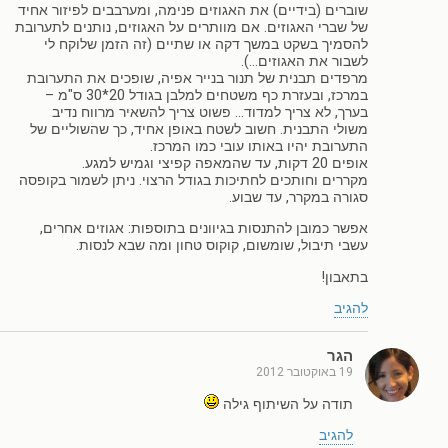
שוברים (בידיים) את האגוזים פנימה, ומערבבים לפיזור אחיד
של שברי האגוזים. אם מוותרים על האגוזים, נותנים לתערובת
להסמיך בשקט במשך דקה או שתיים (זה הזמן שלוקח לי
לשבור את האגוזים…).
מרפדים תבנית של תנור בנייר אפיה, שופכים את התערובת
במרכז, ובעזרת כף משטחים למלבן בגודל 20*30 ס"מ –
בערך, לא צריך למדוד… פשוט צריך להשאיר מרווח נדיב
משולי התבנית. חשוב לשטח באופן אחיד, כך שהשוליים של
התערובת יהיו באותו עובי כמו המרכז.
אופים 20 דקות, עד שהמאפה קפיצי וגמיש למגע.
מקררים וחותכים לחתיכות בגודל הרצוי. ניתן לשמור בקופסה
סגורה במקרר, עד שבוע.
אפשר כמובן להתנסות בגיוונים בתוספות: אגוזים אחרים,
עשבי תיבול, שומשום, קוקוס טחון ומה שבא לנסות.
בתאבון!
להגיב
הגר
19 באוקטובר 2012
תודה על השיתוף גילה
להגיב