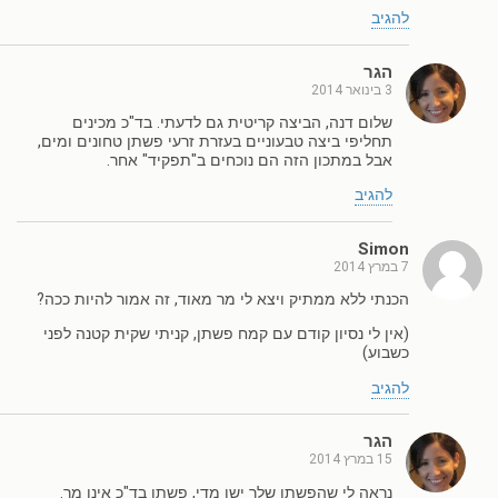
להגיב
הגר
3 בינואר 2014
שלום דנה, הביצה קריטית גם לדעתי. בד"כ מכינים
תחליפי ביצה טבעוניים בעזרת זרעי פשתן טחונים ומים,
אבל במתכון הזה הם נוכחים ב"תפקיד" אחר.
להגיב
Simon
7 במרץ 2014
הכנתי ללא ממתיק ויצא לי מר מאוד, זה אמור להיות ככה?
(אין לי נסיון קודם עם קמח פשתן, קניתי שקית קטנה לפני
כשבוע)
להגיב
הגר
15 במרץ 2014
נראה לי שהפשתן שלך ישן מדי, פשתן בד"כ אינו מר.