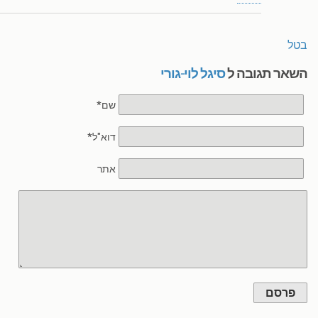
בטל
השאר תגובה ל
סיגל לוי-גורי
שם*
דוא"ל*
אתר
פרסם