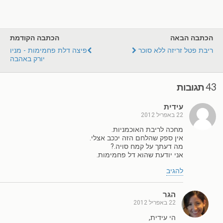
הכתבה הבאה
הכתבה הקודמת
ריבת פטל זריזה ללא סוכר
פיצה דלת פחמימות - מניו
יורק באהבה
43 תגובות
עידית
22 באפריל 2012
מחכה לריבת האוכמניות.
אין ספק שהלחם הזה יככב אצלי.
מה דעתך על קמח סויה.?
אני יודעת שהוא דל פחמימות.
להגיב
הגר
22 באפריל 2012
הי עידית,