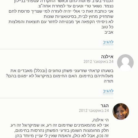
הכנתי בערב פרוסת לחם וכאשר התקררה עטפתי בניילון
נצמד. נשאר טרי וטעים עד למחרת אחה"צ.
אני כותבת זאת כי אולי יהיה לעזרה למי שצריך פרוסת לחם
שתחזיק מחוץ לבית, בסיטואציות שונות
לא ניסיתי הקפאה אך מבטיחה לחזור עם תוצאות והמלצות
כל טוב
אביב
להגיב
אילנה
24 באוקטובר 2012
בשעתו קראתי שזרעוני פשתן טחונים (ובכלל) מאבדים את
מעלותיהם בחימום. האם החימום במיקרוגל לא יפגום בהם?
תודה
להגיב
הגר
24 באוקטובר 2012
הי אילנה,
אני לא מהמאמינים שחימום זה רע, או שמיקרוגל זה רע.
חלק מחומצות השומן בזרעי הפשתן נהרסות בחימום,
זה נכון, אבל לא כולן, והאמת שאין לי עניין מיוחד בהן.