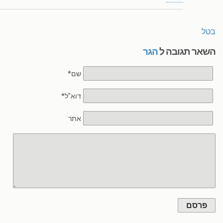
בטל
השאר תגובה ל
הגר
שם*
דוא"ל*
אתר
פרסם