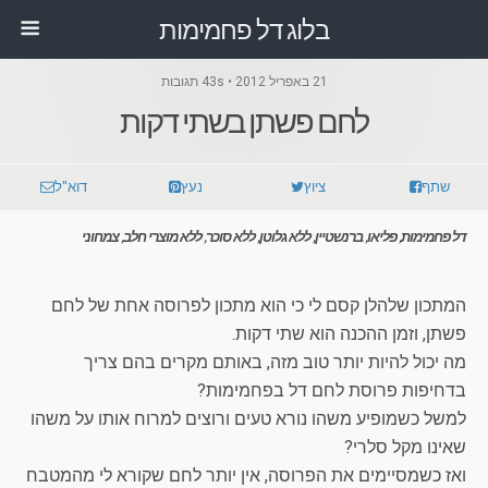
בלוג דל פחמימות
21 באפריל 2012 • 43s תגובות
לחם פשתן בשתי דקות
שתף
ציוץ
נעץ
דוא"ל
דל פחמימות, פליאו, ברנשטיין, ללא גלוטן, ללא סוכר, ללא מוצרי חלב, צמחוני
.
המתכון שלהלן קסם לי כי הוא מתכון לפרוסה אחת של לחם
פשתן, וזמן ההכנה הוא שתי דקות.
מה יכול להיות יותר טוב מזה, באותם מקרים בהם צריך
בדחיפות פרוסת לחם דל בפחמימות?
למשל כשמופיע משהו נורא טעים ורוצים למרוח אותו על משהו
שאינו מקל סלרי?
ואז כשמסיימים את הפרוסה, אין יותר לחם שקורא לי מהמטבח