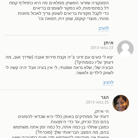
הפונקציה שזרעי הפשתן ממלאים פה היא כתחליף קמח
דל בפחמימות, לא כמקור לשומנים בריאים.
כדי לקבל מקורות בריאים לשומן צריך לאכול מזונות
מהחי, מוצרי קוקוס, שמן זית, חמאה וכו'
להגיב
איתן
23 במאי 2013
יצא לי טעים עם זרעי צ'יה וקצת סירופ אגבה (שדרך אגב, מה
דעתך עליו כממתיק?).
הבעיה שלי, שלא נראה אסטתי, לי אין בעיה אבל יהיה קשה לי
לשווק לילדים ולאשה..
להגיב
הגר
25 במאי 2013
הי איתן,
דעתי על ממתיקים באופן כללי היא שכדאי להמעיט
בהם ככל הניתן, עד כדי הימנעות.
כמובן שתלוי בן כמה אתה, כל כמה זמן אתה משתמש
בהם, מה המצב הבריאותי שלך (סוכרת?)
אישית אני מעדיפה להשתמש מדי פעם בסטיביה שאין