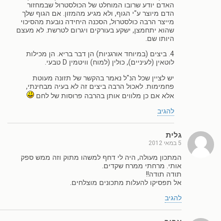
האדם יודע שרובו המוחלט של הכולסטרול שבמחזור
הדם מיוצר ע"י הגוף, ולא מגיע מהמזון. אם הגוף שלך
מייצר הרבה כולסטרול, הסכנה היחידה נובעת מהסיכוי
שהוא יתחמצן, ישקע בעורקים ויגרום לטרשת. לא מעצם
היותו שם.
4. ביצים (במיוחד אורגניות) הן דבר בריא. הן מכילות
לוטאין (לעיניים), כולין (למוח) וויטמין D טבעי.
יש לציין שכל הנ"ל נאמר בהקשר של תזונה מעוטת
פחמימות. לאכול הרבה ביצים זה לא בעיה מבחינתי,
אלא אם כן מלווים אותן בהרבה פרוסות של לחם
להגיב
גלית
5 במאי 2012
המתכון מעולה, היה לי דחף למשהו מתוק וזה ממש ספק
אותי. מרחתי ממרח שקדים.
תודה תודה!!
אל תפסיקו להעלות מתכונים מוצלחים.
להגיב