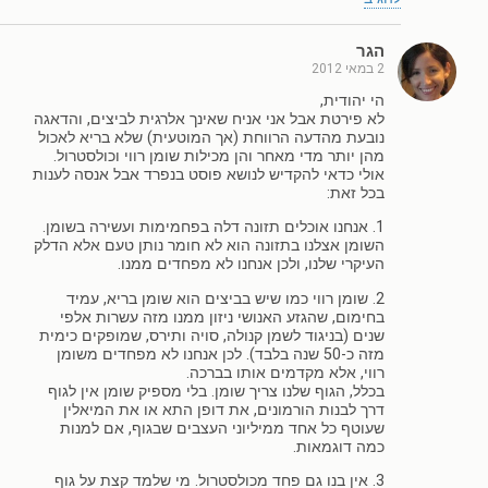
הגר
2 במאי 2012
הי יהודית,
לא פירטת אבל אני אניח שאינך אלרגית לביצים, והדאגה
נובעת מהדעה הרווחת (אך המוטעית) שלא בריא לאכול
מהן יותר מדי מאחר והן מכילות שומן רווי וכולסטרול.
אולי כדאי להקדיש לנושא פוסט בנפרד אבל אנסה לענות
בכל זאת:
1. אנחנו אוכלים תזונה דלה בפחמימות ועשירה בשומן.
השומן אצלנו בתזונה הוא לא חומר נותן טעם אלא הדלק
העיקרי שלנו, ולכן אנחנו לא מפחדים ממנו.
2. שומן רווי כמו שיש בביצים הוא שומן בריא, עמיד
בחימום, שהגזע האנושי ניזון ממנו מזה עשרות אלפי
שנים (בניגוד לשמן קנולה, סויה ותירס, שמופקים כימית
מזה כ-50 שנה בלבד). לכן אנחנו לא מפחדים משומן
רווי, אלא מקדמים אותו בברכה.
בכלל, הגוף שלנו צריך שומן. בלי מספיק שומן אין לגוף
דרך לבנות הורמונים, את דופן התא או את המיאלין
שעוטף כל אחד ממיליוני העצבים שבגוף, אם למנות
כמה דוגמאות.
3. אין בנו גם פחד מכולסטרול. מי שלמד קצת על גוף