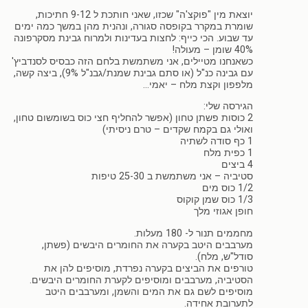
יוצאת מין "פוקצ'ה" שכזו, שאני חותכת ל 9-12 חתיכות,
שומרת במקרר בקופסה סגורה, ונהנית מהן במשך כמה ימים
עד שבוע. הכי כייף: לחצות בעדינות ולמרוח גבינת מסקרפונה
40% שומן – מעולה!
כשאנחנו מטיילים, אני משתמשת בלחם הזה כבסיס לסנדביץ'
עם גבינה כנ"ל (או סתם גבינת שמנת/גבנ"ל 9%), ביצה קשה,
מלפפון וקצת מלח – יאמי…
הגירסה שלי:
2 כוסות פשתן טחון (אפשר להחליף חצי כוס בשומשום טחון,
ואולי גם בקמח שקדים – טרם ניסיתי)
1 כף סודה לשתיה
1 כפית מלח
4 ביצים
סטיביה – אני משתמשת ב 25-30 טיפות
1/2 כוס מים
1/3 כוס שמן קוקוס
חופן אגוזי מלך
מחממים תנור ל- 180 מעלות.
מערבבים היטב בקערה את החומרים היבשים (פשתן,
סודל"ש, מלח).
טורפים את הביצים בקערה נפרדת, מוסיפים להן את
הסטיביה, מערבבים ומוסיפים לקערת החומרים היבשים.
מוסיפים לשם גם את המים והשמן, ומערבבים היטב
לתערובת אחידה.