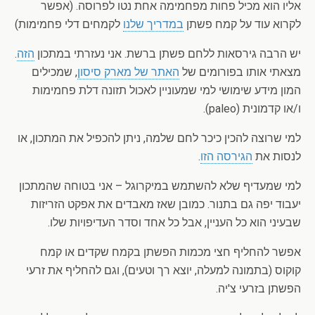
אליו הוא מכיל פחות מפחמימה אחת נטו לפרוסה. (אפשר
לקרוא עוד על קמח פשתן
במדריך שלנו
לקמחים דלי פחמימות)
יש הרבה גירסאות ללחם פשתן ברשת. אני נעזרתי במתכון
הזה
.
מצאתי אותו בפורומים של
האתר של מארק סיסון
, שמכילים
המון מידע שימושי למי שמעוניין לאכול תזונה דלת פחמימות
ו/או קדמונית (paleo).
למי שרוצה להכין כיכר לחם שלמה, ניתן להכפיל את המתכון, או
לנסות את
הגירסה הזו
.
למי שמעדיף שלא להשתמש במיקרוגל – אני בטוחה שהמתכון
יעבוד יפה גם בתנור. כמובן שאז מאבדים את אפקט הזריזות
שבעיני הוא כל העניין, אבל כל אחד וסדר העדיפויות שלו.
אפשר להחליף חצי מכמות הפשתן בקמח שקדים או קמח
קוקוס (בתמונה למעלה, יוצא רך וטעים), וגם להחליף את זרעי
הפשתן בזרעי צ'יה.