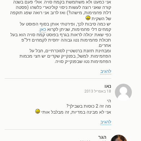
אני כמעט ולא משתמשת בקמח סויה. אולי פעם בשנה
קורה שאני רוצה לעשות ניסוי קולינארי כלשהו (פסטה
דלת פחמימות, מישהו?) ואז לרוב אני רואה שפג תוקפה
של השקית
יש כמה סיבות לכך, ופירטתי אותן בסוף הפוסט על
קמחים דלי פחמימות, שניתן לקרוא
כאן
.
כפי שאת יכולה לראות בגרף בפוסט קמח סויה הוא בעל
תכולת פחמימות נטו גבוהה יחסית לקמחים דל"פ
אחרים.
ומבחינת תזונת ברנשטיין לסוכרתיים, חבל על
הפחמימות. למשל, בפנקייק שקדים יש חצי מכמות
הפחמימות נטו שבפנקייק סויה.
להגיב
נאו
18 באפריל 2013
הי
מה זה 2 כוסות בשבילך?
אני לא מבינה במדיות, זה מבלבל אותי
להגיב
הגר