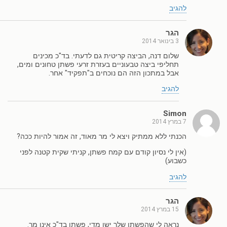
להגיב
הגר
3 בינואר 2014
שלום דנה, הביצה קריטית גם לדעתי. בד"כ מכינים
תחליפי ביצה טבעוניים בעזרת זרעי פשתן טחונים ומים,
אבל במתכון הזה הם נוכחים ב"תפקיד" אחר.
להגיב
Simon
7 במרץ 2014
הכנתי ללא ממתיק ויצא לי מר מאוד, זה אמור להיות ככה?
(אין לי נסיון קודם עם קמח פשתן, קניתי שקית קטנה לפני
כשבוע)
להגיב
הגר
15 במרץ 2014
נראה לי שהפשתן שלך ישן מדי, פשתן בד"כ אינו מר.