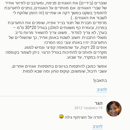
שוברים (בידיים) את האגוזים פנימה, ומערבבים לפיזור אחיד
של שברי האגוזים. אם מוותרים על האגוזים, נותנים לתערובת
להסמיך בשקט במשך דקה או שתיים (זה הזמן שלוקח לי
לשבור את האגוזים…).
מרפדים תבנית של תנור בנייר אפיה, שופכים את התערובת
במרכז, ובעזרת כף משטחים למלבן בגודל 20*30 ס"מ –
בערך, לא צריך למדוד… פשוט צריך להשאיר מרווח נדיב
משולי התבנית. חשוב לשטח באופן אחיד, כך שהשוליים של
התערובת יהיו באותו עובי כמו המרכז.
אופים 20 דקות, עד שהמאפה קפיצי וגמיש למגע.
מקררים וחותכים לחתיכות בגודל הרצוי. ניתן לשמור בקופסה
סגורה במקרר, עד שבוע.
אפשר כמובן להתנסות בגיוונים בתוספות: אגוזים אחרים,
עשבי תיבול, שומשום, קוקוס טחון ומה שבא לנסות.
בתאבון!
להגיב
הגר
19 באוקטובר 2012
תודה על השיתוף גילה
להגיב