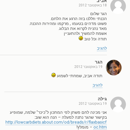
אביב
18 באוקטובר 2012
הגר שלום
הכנתי וזללנו בזה הרגע את הלחם.
פשוט מדהים בטעמו , מרקמו ומהירות ההכנה.
מאד נהנית לקרוא את הבלוג.
אשמח להמשיך ולהתעניין
תודה וכל טוב
להגיב
הגר
19 באוקטובר 2012
תודה אביב, שמחתי לשמוע
להגיב
גילה
19 באוקטובר 2012
אני מכינה לחם פשתן לפי המתכון ל"כיכר" שלמה, שמופיע
בקישור שהגר נתנה למעלה – הנה הוא שוב:
http://lowcarbdiets.about.com/od/breads/r/flaxbasicf
oc.htm
– מומלץ!