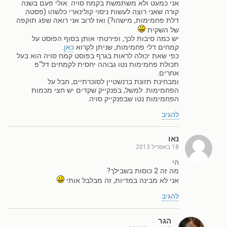
אני כמעט ולא משתמשת בקמח סויה. אולי פעם בשנה
קורה שאני רוצה לעשות ניסוי קולינארי כלשהו (פסטה
דלת פחמימות, מישהו?) ואז לרוב אני רואה שפג תוקפה
של השקית
יש כמה סיבות לכך, ופירטתי אותן בסוף הפוסט על
קמחים דלי פחמימות, שניתן לקרוא
כאן
.
כפי שאת יכולה לראות בגרף בפוסט קמח סויה הוא בעל
תכולת פחמימות נטו גבוהה יחסית לקמחים דל"פ
אחרים.
ומבחינת תזונת ברנשטיין לסוכרתיים, חבל על
הפחמימות. למשל, בפנקייק שקדים יש חצי מכמות
הפחמימות נטו שבפנקייק סויה.
להגיב
נאו
18 באפריל 2013
הי
מה זה 2 כוסות בשבילך?
אני לא מבינה במדיות, זה מבלבל אותי
להגיב
הגר