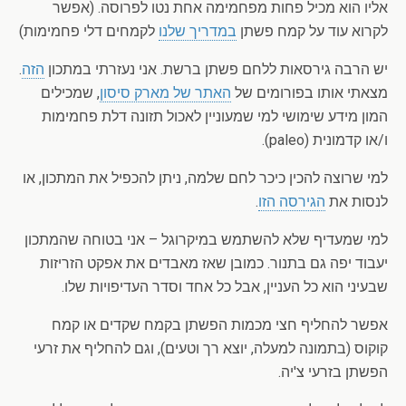
אליו הוא מכיל פחות מפחמימה אחת נטו לפרוסה. (אפשר
לקרוא עוד על קמח פשתן
במדריך שלנו
לקמחים דלי פחמימות)
יש הרבה גירסאות ללחם פשתן ברשת. אני נעזרתי במתכון
הזה
.
מצאתי אותו בפורומים של
האתר של מארק סיסון
, שמכילים
המון מידע שימושי למי שמעוניין לאכול תזונה דלת פחמימות
ו/או קדמונית (paleo).
למי שרוצה להכין כיכר לחם שלמה, ניתן להכפיל את המתכון, או
לנסות את
הגירסה הזו
.
למי שמעדיף שלא להשתמש במיקרוגל – אני בטוחה שהמתכון
יעבוד יפה גם בתנור. כמובן שאז מאבדים את אפקט הזריזות
שבעיני הוא כל העניין, אבל כל אחד וסדר העדיפויות שלו.
אפשר להחליף חצי מכמות הפשתן בקמח שקדים או קמח
קוקוס (בתמונה למעלה, יוצא רך וטעים), וגם להחליף את זרעי
הפשתן בזרעי צ'יה.