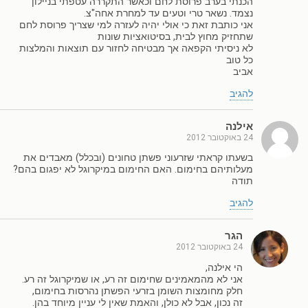
הכנתי בערב פרוסת לחם וכאשר התקררה עטפתי בניילון
נצמד. נשאר טרי וטעים עד למחרת אחה"צ.
אני כותבת זאת כי אולי יהיה לעזרה למי שצריך פרוסת לחם
שתחזיק מחוץ לבית, בסיטואציות שונות
לא ניסיתי הקפאה אך מבטיחה לחזור עם תוצאות והמלצות
כל טוב
אביב
להגיב
אילנה
24 באוקטובר 2012
בשעתו קראתי שזרעוני פשתן טחונים (ובכלל) מאבדים את
מעלותיהם בחימום. האם החימום במיקרוגל לא יפגום בהם?
תודה
להגיב
הגר
24 באוקטובר 2012
הי אילנה,
אני לא מהמאמינים שחימום זה רע, או שמיקרוגל זה רע.
חלק מחומצות השומן בזרעי הפשתן נהרסות בחימום,
זה נכון, אבל לא כולן, והאמת שאין לי עניין מיוחד בהן.