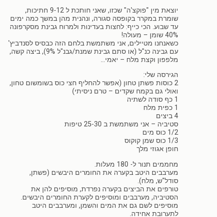
יוצאת מין "פוקצ'ה" שכזו, שאני חותכת ל 9-12 חתיכות,
שומרת במקרר בקופסה סגורה, ונהנית מהן במשך כמה ימים
עד שבוע. הכי כייף: לחצות בעדינות ולמרוח גבינת מסקרפונה
40% שומן – מעולה!
כשאנחנו מטיילים, אני משתמשת בלחם הזה כבסיס לסנדביץ'
עם גבינה כנ"ל (או סתם גבינת שמנת/גבנ"ל 9%), ביצה קשה,
מלפפון וקצת מלח – יאמי…
הגירסה שלי:
2 כוסות פשתן טחון (אפשר להחליף חצי כוס בשומשום טחון,
ואולי גם בקמח שקדים – טרם ניסיתי)
1 כף סודה לשתיה
1 כפית מלח
4 ביצים
סטיביה – אני משתמשת ב 25-30 טיפות
1/2 כוס מים
1/3 כוס שמן קוקוס
חופן אגוזי מלך
מחממים תנור ל- 180 מעלות.
מערבבים היטב בקערה את החומרים היבשים (פשתן,
סודל"ש, מלח).
טורפים את הביצים בקערה נפרדת, מוסיפים להן את
הסטיביה, מערבבים ומוסיפים לקערת החומרים היבשים.
מוסיפים לשם גם את המים והשמן, ומערבבים היטב
לתערובת אחידה.