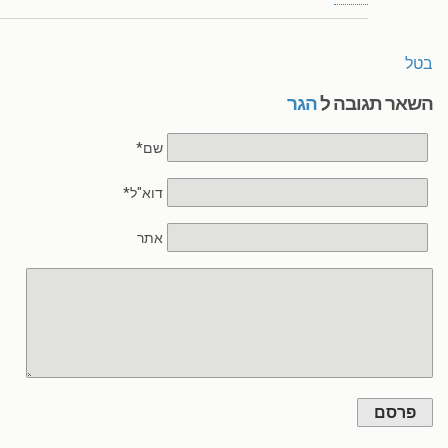
בטל
השאר תגובה ל
הגר
שם*
דוא"ל*
אתר
פרסם