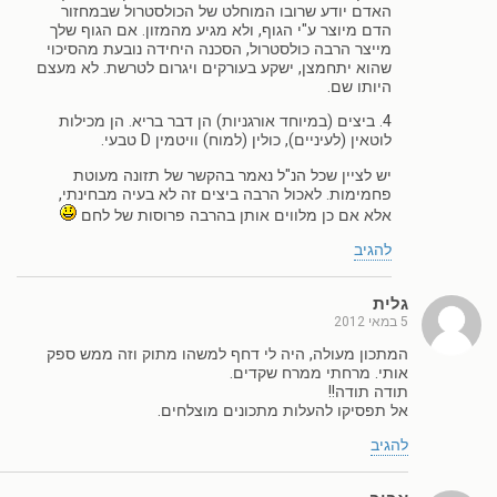
האדם יודע שרובו המוחלט של הכולסטרול שבמחזור
הדם מיוצר ע"י הגוף, ולא מגיע מהמזון. אם הגוף שלך
מייצר הרבה כולסטרול, הסכנה היחידה נובעת מהסיכוי
שהוא יתחמצן, ישקע בעורקים ויגרום לטרשת. לא מעצם
היותו שם.
4. ביצים (במיוחד אורגניות) הן דבר בריא. הן מכילות
לוטאין (לעיניים), כולין (למוח) וויטמין D טבעי.
יש לציין שכל הנ"ל נאמר בהקשר של תזונה מעוטת
פחמימות. לאכול הרבה ביצים זה לא בעיה מבחינתי,
אלא אם כן מלווים אותן בהרבה פרוסות של לחם
להגיב
גלית
5 במאי 2012
המתכון מעולה, היה לי דחף למשהו מתוק וזה ממש ספק
אותי. מרחתי ממרח שקדים.
תודה תודה!!
אל תפסיקו להעלות מתכונים מוצלחים.
להגיב