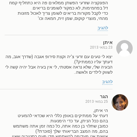
הפונקציה שזרעי הפשתן ממלאים פה היא כתחליף קמח
דל בפחמימות, לא כמקור לשומנים בריאים.
כדי לקבל מקורות בריאים לשומן צריך לאכול מזונות
מהחי, מוצרי קוקוס, שמן זית, חמאה וכו'
להגיב
איתן
23 במאי 2013
יצא לי טעים עם זרעי צ'יה וקצת סירופ אגבה (שדרך אגב, מה
דעתך עליו כממתיק?).
הבעיה שלי, שלא נראה אסטתי, לי אין בעיה אבל יהיה קשה לי
לשווק לילדים ולאשה..
להגיב
הגר
25 במאי 2013
הי איתן,
דעתי על ממתיקים באופן כללי היא שכדאי להמעיט
בהם ככל הניתן, עד כדי הימנעות.
כמובן שתלוי בן כמה אתה, כל כמה זמן אתה משתמש
בהם, מה המצב הבריאותי שלך (סוכרת?)
אישית אני מעדיפה להשתמש מדי פעם בסטיביה שאין