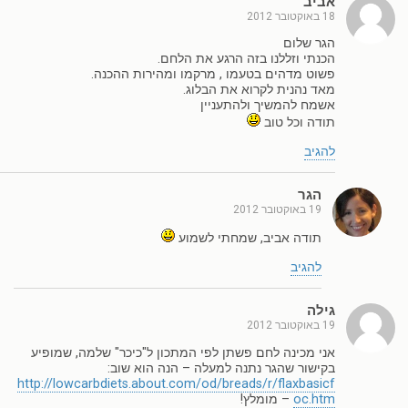
אביב
18 באוקטובר 2012
הגר שלום
הכנתי וזללנו בזה הרגע את הלחם.
פשוט מדהים בטעמו , מרקמו ומהירות ההכנה.
מאד נהנית לקרוא את הבלוג.
אשמח להמשיך ולהתעניין
תודה וכל טוב
להגיב
הגר
19 באוקטובר 2012
תודה אביב, שמחתי לשמוע
להגיב
גילה
19 באוקטובר 2012
אני מכינה לחם פשתן לפי המתכון ל"כיכר" שלמה, שמופיע
בקישור שהגר נתנה למעלה – הנה הוא שוב:
http://lowcarbdiets.about.com/od/breads/r/flaxbasicf
oc.htm
– מומלץ!