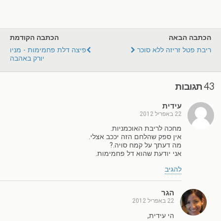
הכתבה הבאה
הכתבה הקודמת
ריבת פטל זריזה ללא סוכר
פיצה דלת פחמימות - מניו
יורק באהבה
43 תגובות
עידית
22 באפריל 2012
מחכה לריבת האוכמניות.
אין ספק שהלחם הזה יככב אצלי.
מה דעתך על קמח סויה.?
אני יודעת שהוא דל פחמימות.
להגיב
הגר
22 באפריל 2012
הי עידית,