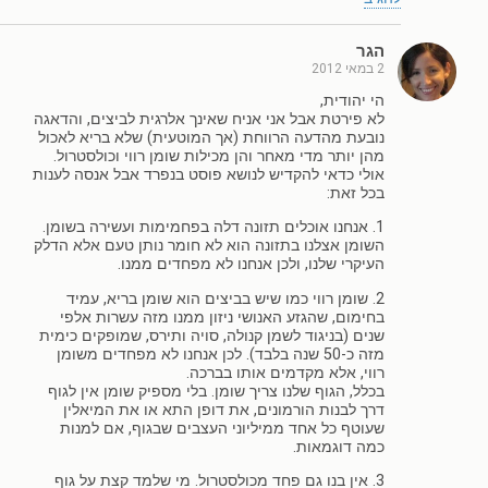
הגר
2 במאי 2012
הי יהודית,
לא פירטת אבל אני אניח שאינך אלרגית לביצים, והדאגה
נובעת מהדעה הרווחת (אך המוטעית) שלא בריא לאכול
מהן יותר מדי מאחר והן מכילות שומן רווי וכולסטרול.
אולי כדאי להקדיש לנושא פוסט בנפרד אבל אנסה לענות
בכל זאת:
1. אנחנו אוכלים תזונה דלה בפחמימות ועשירה בשומן.
השומן אצלנו בתזונה הוא לא חומר נותן טעם אלא הדלק
העיקרי שלנו, ולכן אנחנו לא מפחדים ממנו.
2. שומן רווי כמו שיש בביצים הוא שומן בריא, עמיד
בחימום, שהגזע האנושי ניזון ממנו מזה עשרות אלפי
שנים (בניגוד לשמן קנולה, סויה ותירס, שמופקים כימית
מזה כ-50 שנה בלבד). לכן אנחנו לא מפחדים משומן
רווי, אלא מקדמים אותו בברכה.
בכלל, הגוף שלנו צריך שומן. בלי מספיק שומן אין לגוף
דרך לבנות הורמונים, את דופן התא או את המיאלין
שעוטף כל אחד ממיליוני העצבים שבגוף, אם למנות
כמה דוגמאות.
3. אין בנו גם פחד מכולסטרול. מי שלמד קצת על גוף