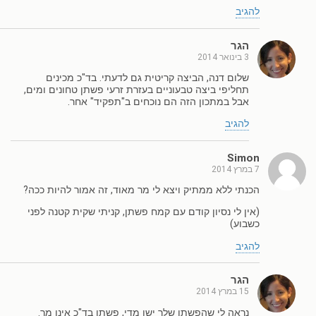
להגיב
הגר
3 בינואר 2014
שלום דנה, הביצה קריטית גם לדעתי. בד"כ מכינים
תחליפי ביצה טבעוניים בעזרת זרעי פשתן טחונים ומים,
אבל במתכון הזה הם נוכחים ב"תפקיד" אחר.
להגיב
Simon
7 במרץ 2014
הכנתי ללא ממתיק ויצא לי מר מאוד, זה אמור להיות ככה?
(אין לי נסיון קודם עם קמח פשתן, קניתי שקית קטנה לפני
כשבוע)
להגיב
הגר
15 במרץ 2014
נראה לי שהפשתן שלך ישן מדי, פשתן בד"כ אינו מר.