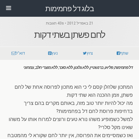
בלוג דל פחמימות
21 באפריל 2012 • 43s תגובות
לחם פשתן בשתי דקות
שתף
ציוץ
נעץ
דוא"ל
דל פחמימות, פליאו, ברנשטיין, ללא גלוטן, ללא סוכר, ללא מוצרי חלב, צמחוני
.
המתכון שלהלן קסם לי כי הוא מתכון לפרוסה אחת של לחם
פשתן, וזמן ההכנה הוא שתי דקות.
מה יכול להיות יותר טוב מזה, באותם מקרים בהם צריך
בדחיפות פרוסת לחם דל בפחמימות?
למשל כשמופיע משהו נורא טעים ורוצים למרוח אותו על משהו
שאינו מקל סלרי?
ואז כשמסיימים את הפרוסה, אין יותר לחם שקורא לי מהמטבח