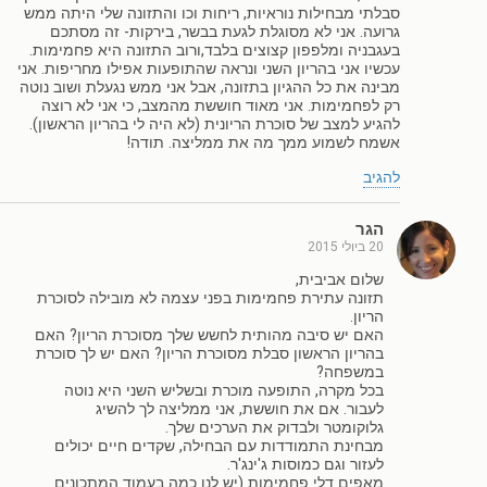
סבלתי מבחילות נוראיות, ריחות וכו והתזונה שלי היתה ממש
גרועה. אני לא מסוגלת לגעת בבשר, בירקות- זה מסתכם
בעגבניה ומלפפון קצוצים בלבד,ורוב התזונה היא פחמימות.
עכשיו אני בהריון השני ונראה שהתופעות אפילו מחריפות. אני
מבינה את כל ההגיון בתזונה, אבל אני ממש נגעלת ושוב נוטה
רק לפחמימות. אני מאוד חוששת מהמצב, כי אני לא רוצה
להגיע למצב של סוכרת הריונית (לא היה לי בהריון הראשון).
אשמח לשמוע ממך מה את ממליצה. תודה!
להגיב
הגר
20 ביולי 2015
שלום אביבית,
תזונה עתירת פחמימות בפני עצמה לא מובילה לסוכרת
הריון.
האם יש סיבה מהותית לחשש שלך מסוכרת הריון? האם
בהריון הראשון סבלת מסוכרת הריון? האם יש לך סוכרת
במשפחה?
בכל מקרה, התופעה מוכרת ובשליש השני היא נוטה
לעבור. אם את חוששת, אני ממליצה לך להשיג
גלוקומטר ולבדוק את הערכים שלך.
מבחינת התמודדות עם הבחילה, שקדים חיים יכולים
לעזור וגם כמוסות ג'ינג'ר.
מאפים דלי פחמימות (יש לנו כמה בעמוד המתכונים