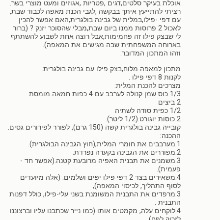
אוכלת בעיקר סלטים,דגים ,פטריות ,אגוזים ומעט מוצרי בשר.
רציתי להתייעץ איתך בבקשה ,לגבי הכנת מאפה לכבוד שבת,
עם דפי -פילו,במלית של גבינה בולגרית,האם אפשר להכין
לאכול 2 פרוסות ממנו ביום שבת,מבלי שהסוכר יזנק ? (ברור
לי שבצק פילו זה פחמימות,אבל רוצה אחת לשבוע להשתתף
בארוחה המשפחתית שבה מגישים את המאפה).
וזהו המתכון המדובר:
מתכון למאפה מלוח,בצק פילו עם גבינה בולגרית.
לקנות 8 דפי פילו .
מצרכים להכנת המלית:
1/3 כוס שמן קנולה לערבב עם 4 כפות חמאה מומסת.
2 ביצים
1/2 כפית סודה לשתיה
2 כוסות יוגורט.(1/2 ליטר).
קובייה גבינה בולגרית קשה (150 גרם), לפורר לפירורים גסים.
ההכנה:
1.מערבבים את חומרי המלית,(חוץ הגבינה הבולגרית).
2.מפוררים את הגבינה בקערה נפרדת.
3.משמנים את תבנית האפיה מרובעת קטנה.(אפשר חד -
פעמית).
4.משאירים בצד 2 דפי פילו יפים ושלמים. (אלה מיועדים
לסוף התהליך, לכיסוי המאפה),
3.מרפדים את התבנית המשומנת בשני עלי-פילו, כולל דפנות
התבנית .
4.לוקחים עלה, מקמטים אותו (כמו נייר שכתבנו עליו וברצוננו
לזרוק לפח),