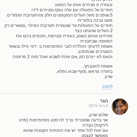
ובצורה זו מניחים אותו על המצע.
חוזרים על הפעולה עם עלה נוסף,ומניחים לידו.
5.שופכים מעל העלים המקומטים חלק מהתערובת ומפזרים
מעט גבינה בולגרית
חוזרים על הפעולות עד שנגמרת תערובת המילוי ,ונשארים רק
2 העלים שהנחנו בצד.
מורחים אותם בשמן, בעזרת מברשת, ומכסים בהם את
המאפה שבתבנית.
אשמח לדעתך הכללית לגבי הפחמימות ב- דפי פילו ובשאר
המצרכים שבמתכון .
והאם לא ייגרם נזק ,אם אחת לשבוע אוכל מזה 2 פרוסות.
אשמח לתגובתך,
בתודה מראש ,וסוף שבוע נפלא,
שרון.
להגיב
הגר
3 ביולי 2015
שלום שרון,
אני בדעה שסוכרתי צריך להימנע מפחמימות (פרט
לירקות) נקודה.
עם זאת לכל אחד יש את ההנחות הקטנות שהוא
מאפשר לעצמו.