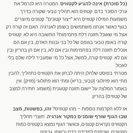
(כל סוכרת) אינה להגיע לקטוזיס
. המטרה היא לנרמל את
ערכי הסוכר בדם. קטוזיס הוא תהליך טבעי שקורה בדרך.
משמעות המילה קטוזיס היא "ייצור קטונים". קטונים מיוצרים
בגוף כאשר אנחנו משתמשים בשומן לאנרגיה. האם זה קורה רק
אצל מי שאוכל תזונה דלת פחמימות? התשובה היא לא. קטוזיס
קורה באופן טבעי בגופם של כל בני ובנות האדם, בין אם הם
אוכלים תזונה דלה בפחמימות ובין אם לא, בין אם הן בהריון ובין
אם לא. קטוזיס קורה, למשל, אצל כל מי שמעביר לילה שלם בלי
לאכול.
מטרתי בפוסט שלהלן היתה לבחון את הקטוזיס כתהליך, להבין
מתי הוא פזיולוגי (טבעי, בריא) ומתי הוא פתולוגי (מזיק). אין
באמור המלצה על יישום תזונה קטוגנית (משמע: חתירה למצב
של קטוזיס) בהריון.
אז ללא הקדמות נוספות – מהו קטוזיס?
זהו, בפשטות, מצב
שבו הגוף שורף שומנים כמקור אנרגיה.
תוצרי תהליך
הקטוזיס נקראים קטונים, וכאשר הגוף נמצא בקטוזיס כמות
הקטונים, שניתנת למדידה בדם ובשתן, גבוהה.