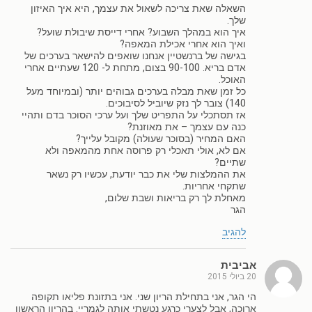
השאלה שאת צריכה לשאול את עצמך, היא איך האיזון
שלך.
איך הוא במהלך השבוע? אחרי דייסת שיבולת שועל?
ואיך הוא אחרי אכילת המאפה?
בגישה של ברנשטיין אנחנו שואפים להישאר בערכים של
אדם בריא. 90-100 בצום, מתחת ל- 120 שעתיים אחרי
האוכל.
כל זמן שאת מבלה בערכים גבוהים יותר (ובמיוחד מעל
140) צובר לך נזק שיוביל לסיבוכים.
אז תסתכלי על התפריט שלך ועל ערכי הסוכר בדם ותהיי
כנה עם עצמך – את מאוזנת?
האם המחיר (בסוכר שעולה) מקובל עלייך?
אם לא, אולי תאכלי רק פרוסה אחת מהמאפה ולא
שתיים?
את ההמלצות שלי את כבר יודעת, עכשיו רק נשאר
שתקחי אחריות.
מאחלת לך רק בריאות ושבת שלום,
הגר
להגיב
אביבית
20 ביולי 2015
הי הגר, אני בתחילת הריון שני. אני בתזונת פליאו תקופה
ארוכה, אבל לצערי כרגע נטשתי אותה לגמריי. בהריון הראשון