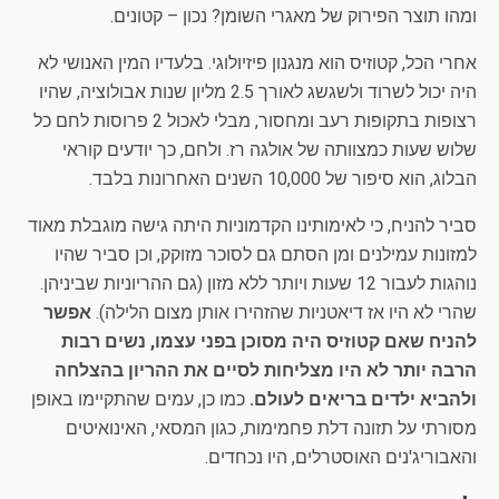
ומהו תוצר הפירוק של מאגרי השומן? נכון – קטונים.
אחרי הכל, קטוזיס הוא מנגנון פיזיולוגי. בלעדיו המין האנושי לא
היה יכול לשרוד ולשגשג לאורך 2.5 מליון שנות אבולוציה, שהיו
רצופות בתקופות רעב ומחסור, מבלי לאכול 2 פרוסות לחם כל
שלוש שעות כמצוותה של אולגה רז. ולחם, כך יודעים קוראי
הבלוג, הוא סיפור של 10,000 השנים האחרונות בלבד.
סביר להניח, כי לאימותינו הקדמוניות היתה גישה מוגבלת מאוד
למזונות עמילנים ומן הסתם גם לסוכר מזוקק, וכן סביר שהיו
נוהגות לעבור 12 שעות ויותר ללא מזון (גם ההריוניות שביניהן.
שהרי לא היו אז דיאטניות שהזהירו אותן מצום הלילה).
אפשר
להניח שאם קטוזיס היה מסוכן בפני עצמו, נשים רבות
הרבה יותר לא היו מצליחות לסיים את ההריון בהצלחה
ולהביא ילדים בריאים לעולם.
כמו כן, עמים שהתקיימו באופן
מסורתי על תזונה דלת פחמימות, כגון המסאי, האינואיטים
והאבוריג'נים האוסטרלים, היו נכחדים.