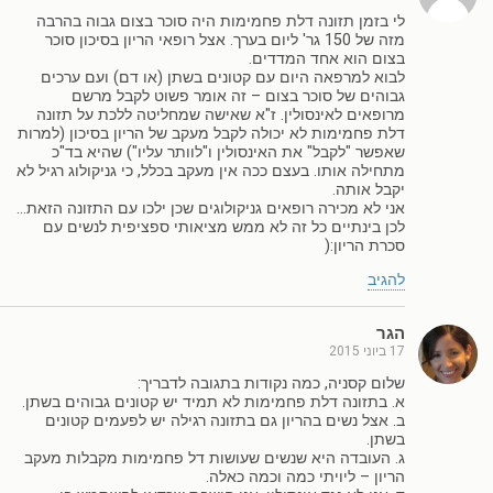
לי בזמן תזונה דלת פחמימות היה סוכר בצום גבוה בהרבה
מזה של 150 גר' ליום בערך. אצל רופאי הריון בסיכון סוכר
בצום הוא אחד המדדים.
לבוא למרפאה היום עם קטונים בשתן (או דם) ועם ערכים
גבוהים של סוכר בצום – זה אומר פשוט לקבל מרשם
מרופאים לאינסולין. ז"א שאישה שמחליטה ללכת על תזונה
דלת פחמימות לא יכולה לקבל מעקב של הריון בסיכון (למרות
שאפשר "לקבל" את האינסולין ו"לוותר עליו") שהיא בד"כ
מתחילה אותו. בעצם ככה אין מעקב בכלל, כי גניקולוג רגיל לא
יקבל אותה.
אני לא מכירה רופאים גניקולוגים שכן ילכו עם התזונה הזאת…
לכן בינתיים כל זה לא ממש מציאותי ספציפית לנשים עם
סכרת הריון:(
להגיב
הגר
17 ביוני 2015
שלום קסניה, כמה נקודות בתגובה לדבריך:
א. בתזונה דלת פחמימות לא תמיד יש קטונים גבוהים בשתן.
ב. אצל נשים בהריון גם בתזונה רגילה יש לפעמים קטונים
בשתן.
ג. העובדה היא שנשים שעושות דל פחמימות מקבלות מעקב
הריון – ליויתי כמה וכמה כאלה.