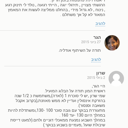
דיאטה דלת פחממות בזמן הריון .
הרגשתי מצויין , תירגלי יוגה , הייתי רגועה , נולד לי תינוק רגוע
, נינוח , לא גדול מידי , בהחלט ממליצה לעשות את המאמץ
המאוד לא קל אך משתלם .
להגיב
הגר
27 ביוני 2015
תודה על השיתוף אודליה.
להגיב
שרון
2 ביולי 2015
היי הגר,
ראשית המון תודה על הבלוג המועיל.
שמי שרון ,יש לי סוכרת 1 (לאדה),משתמשת כ 1/2 שנה
בהזרקת אינסולין ועדיין לא ממש מאוזנת,(בקרוב אקבל
משאבה וסנסור).
מתעוררת בבוקר עם גובה סוכר 100 -130,ומשתדלת להיות
במהלך היום 130 -עד 160 .
במהלך השבוע נמנעת ממאכלי דגניים ולחם.(למעט דייסת
שיבולת שועל ,פעמיים בשבוע בבוקר.)