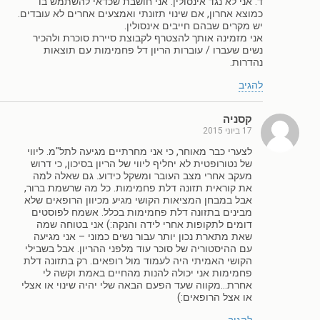
ד. אני לא נגד אינסולין. אני חושבת שכדאי להשתמש בו
כמוצא אחרון, אם שינוי תזונתי ואמצעים אחרים לא עובדים.
יש מקרים שבהם חייבים אינסולין.
אני מזמינה אותך להצטרף לקבוצת סיירת סוכרת ולהכיר
נשים שעברו / עוברות הריון דל פחמימות עם תוצאות
נהדרות.
להגיב
קסניה
17 ביוני 2015
לצערי כבר מאוחר, כי אני מחרתיים מגיעה לתל"מ. ליווי
של נטורופטית לא יחליף ליווי של הריון בסיכון, כי דרוש
מעקב אחרי מצב העובר ומשקל כידוע. גם שאלה למה
את קוראית תזונה דלת פחמימות. כל מה שרשמת ברור,
אבל במבחן המציאות הקושי מגיע מכיוון הרופאים שלא
מבינים בתזונה דלת פחמימות בכלל. אשמח לפוסטים
דומים לתקופות אחרי לידה והנקה:) אני בטוחה שמה
שאת מתארת נכון יותר עבור נשים כמוני – אני מגיעה
עם ההיסטוריה של סוכר עוד מלפני ההריון. אבל בשבילי
הקושי האמיתי היה לעמוד מול רופאים. רק בתזונה דלת
פחמימות אני יכולה להנות מהחיים באמת וקשה לי
אחרת…מקווה שעד הפעם הבאה שלי יהיה שינוי או אצלי
או אצל הרופאים:)