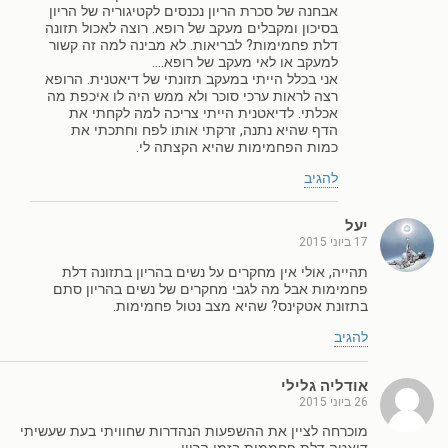
אבחנה של סכרת הריון נכנסים לקטיגוריה של הריון
בסיכון ומקבלים מעקב של רופא. רוצה לאכול תזונה
דלת פחמימות? לבריאות. לא מבינה למה זה קשור
למעקב או לאי מעקב של רופא….
אני בכלל הייתי במעקב תזונתי של דיאטנית. הרופא
רצה לראות ערכי סוכר ולא ממש היה לו איכפת מה
אכלתי. לדיאטנית הייתי צריכה למה לקחתי את
הדף שהיא נתנה, זרקתי אותו לפח וחתכתי את
כמות הפחמימות שהיא הקצתה לי.
להגיב
יעל
17 ביוני 2015
תהייה, אולי אין מחקרים על נשים בהריון בתזונה דלת
פחמימות אבל מה לגבי מחקרים של נשים בהריון סתם
בתזונת אטקינס? שהיא מצב נטול פחמימות.
להגיב
אודליה גלילי
26 ביוני 2015
מוכרחה לציין את ההשפעות הנהדרות שחוויתי בעת שעשיתי