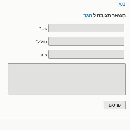
בטל
השאר תגובה ל
הגר
שם*
דוא"ל*
אתר
פרסם