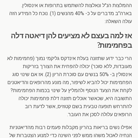
ההמלצות הנ"ל ונאלצות להשתמש בתרופות או אינסולין.
בארה"ב מדברים על כ- 40% מהנשים (1). נוכח כל המידע הזה
עולה השאלה:
אז למה בעצם לא מציעים להן דיאטה דלה
בפחמימות?
הרי כבר ידוע שתזונה בעלת אינדקס גליקמי נמוך (פחמימות לא
מעובדות, ללא סוכר) יכולה להפחית את הצורך בזריקות
אינסולין ב- 50% בנשים עם סוכרת הריון (2). אז אם שינוי סוג
הפחמימות יכול להביא לשיפור, מה מונע מהרופאים והדיאטנים
לקחת את הצעד הנוסף ולהמליץ על שינוי בכמות הפחמימות?
התשובה היא, שכאשר אוכלים תזונה דלת פחמימות יכולה
להתרחש תופעה טבעית בשם קטוזיס, אשר לדעת רוב
הרופאים עלולה לסכן את העובר.
אפילו נשים בריאות בהריון מקבלות פעמים רבות מהדיאטניות
הנחיה לאכול משהו ממש לפני השינה כדי למנוע הצטברות של