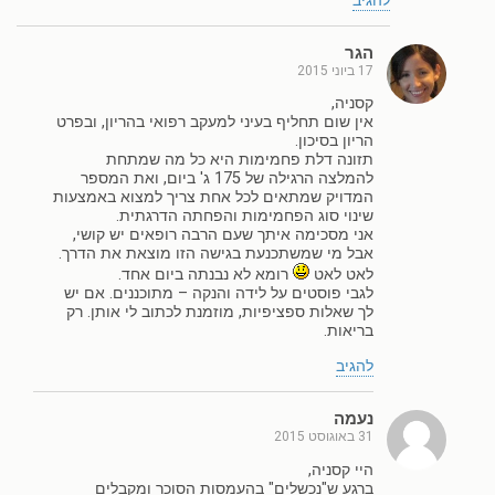
להגיב
הגר
17 ביוני 2015
קסניה,
אין שום תחליף בעיני למעקב רפואי בהריון, ובפרט
הריון בסיכון.
תזונה דלת פחמימות היא כל מה שמתחת
להמלצה הרגילה של 175 ג' ביום, ואת המספר
המדויק שמתאים לכל אחת צריך למצוא באמצעות
שינוי סוג הפחמימות והפחתה הדרגתית.
אני מסכימה איתך שעם הרבה רופאים יש קושי,
אבל מי שמשתכנעת בגישה הזו מוצאת את הדרך.
לאט לאט
רומא לא נבנתה ביום אחד.
לגבי פוסטים על לידה והנקה – מתוכננים. אם יש
לך שאלות ספציפיות, מוזמנת לכתוב לי אותן. רק
בריאות.
להגיב
נעמה
31 באוגוסט 2015
היי קסניה,
ברגע ש"נכשלים" בהעמסות הסוכר ומקבלים