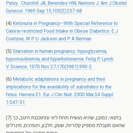
Palsy . Churchill JA, Berendes HW, Nemore J. Am J Obstet
Gynecol. 1969 Sep 15;105(2):257-68
(4)
Ketonuria in Pregnancy—With Special Reference to
Calorie-restricted Food Intake in Obese Diabetics. E J
Coetzee, W P U Jackson and P A Berman
(5)
Starvation in human pregnancy: hypoglycemia,
hypoinsulinemia, and hyperketonemia. Felig P, Lynch
V. Science. 1970 Nov 27;170(3961):990-2.
(6)
Metabolic adaptations in pregnancy and their
implications for the availability of substrates to the
fetus. Herrera E1. Eur J Clin Nutr. 2000 Mar;54 Suppl
1:S47-51.
(7) בתנאי, כמובן, שהיא נעשית תחת ליווי ומתוכננת היטב, כך
שהאם מקבלת מספיק קלוריות, שומן, חלבון, ויטמינים, מינרלים