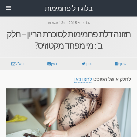
בלוג דל פחמימות
14 ביוני 2015 • 13s תגובות
תזונה דלת פחמימות לסוכרת הריון – חלק
ב': מי מפחד מקטוזיס?
שתף
ציוץ
נעץ
דוא"ל
לחלק א של הפוסט
לחצו כאן
.