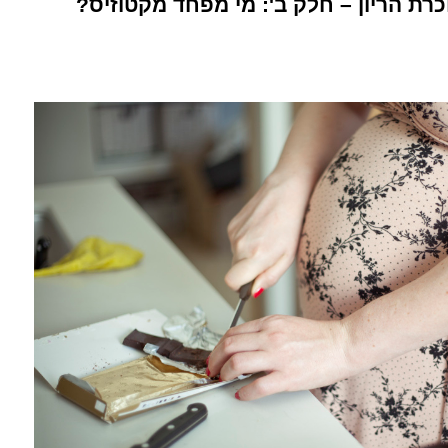
רת הריון – חלק ב': מי מפחד מקטוזיס?