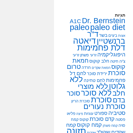
תגיות
Dr. Bernstein
A1C
paleo
paleo diet
ד"ר
בשר
ביצים
אצות
דיאטה
ברנשטיין
דלת פחמימות
היפוגליקמיה
זרעי פשתן
זרעי
חמאת
חלב קוקוס
צ'יה
חיטה
טרום
קוקוס
חרדה
חמאת שקדים
סוכרת
לחם דל
ירידת סוכר
ללא
פחמימות
לחם טחינה
גלוטן
ללא מוצרי
ללא סוכר
חלב
סוכר
סוכרת
בדם
סוכרת הריון
סוכרת נעורים
סטיביה
ספורט
עוגיות
פליאו
פיצה
קדם סוכרת
פסטה
קוקוס
קמח
קמח קוקוס
קמח
סויה
קמח פשתן
תזונה
שקדים
שוקולד
שקדים