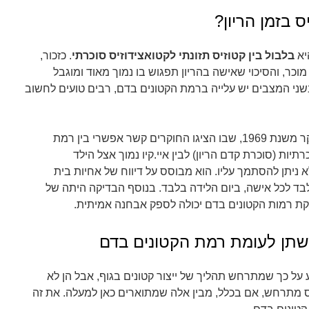
 בזמן הריון?
יא
בלבול בין קטוזיס תזונתי לקטואצידוזיס סוכרתי
. כזכור,
מוכר, והסיכוי שאישה בהריון תפגוש בו נמוך מאוד ומוגבל
ני המצבים יש עלייה ברמת הקטונים בדם, רבים טועים לחשוב
והסיבה השנייה, כך נראה, היא מחקר משנת 1969, שבו הציגו החוקרים קשר אפשרי בין רמת
יות (סוכרת קדם הריון) לבין איי.קיו נמוך אצל הילד
לא ניתן להסתמך עליו. הוא מבוסס על דיווח של אחיות בית
בד לכל אישה, ביום הלידה בלבד. בנוסף הבדיקה היתה של
ת רמות הקטונים בדם יכולה לספק אבחנה אמיתית.
שתן לעומת רמת הקטונים בדם
 על כך שמתרחש תהליך של ייצור קטונים בגוף, אבל הן לא
זיס מתרחש, אם בכלל, מבין אלה שמתוארים כאן למעלה. את זה