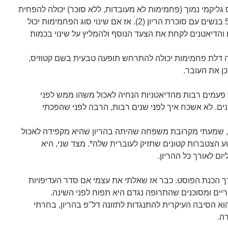
 גליקמי נמוך (פחמימות לא מעובדות, ללא סוכר) יכולה להפחית
את הצורך בזריקות אינסולין ב- 50% בנשים עם סוכרת הריון (2). אז אם שינוי סוג הפחמימות יכול
והדיאטנים לקחת את הצעד הנוסף ולהמליץ על שינוי בכמות
ה דלת פחמימות יכולה להתרחש תופעה טבעית בשם קטוזיס,
ן את העובר.
 פעמים רבות מהדיאטניות הנחיה לאכול משהו ממש לפני
ים. לא אשכח איך לפני שנים רבות, הרבה לפני שהפכתי
פ, שמעתי מקרובת משפחה שהיתה בהריון שהיא מקפידה לאכול
וע הצטברות קטונים שתזיק לעוברית שלה*. מצד שני, היא
 הכנת הפוסט. כבר אז שאלתי את עצמי אם סדר העדיפויות
ריים ומסוכנים שהתרופה נגדם היא תפוח לפני השינה.
א הסיבה העיקרית להתנגדות לתזונה דל"פ בהריון, בחרתי
ה.