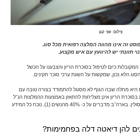
צילום: שני קגן
סט זה אינו מהווה המלצה רפואית מכל סוג.
נוי תזונתי יש להיוועץ עם איש מקצוע.
מקובלות כיום לטיפול בסוכרת הריון והצבענו על הכשל
סוג הלא נכון, שמקשות על השגת ערכי סוכר תקינים.
 היא מחלה שבה הגוף לא מסוגל להתמודד בצורה טובה עם
בסוכרת הריון אינן מצליחות להתאזן באמצעות ההמלצות הנ"ל
ונאלצות להשתמש בתרופות או אינסולין. בארה"ב מדברים על כ- 40% מהנשים (1). נוכח כל המידע
ים להן דיאטה דלה בפחמימות?