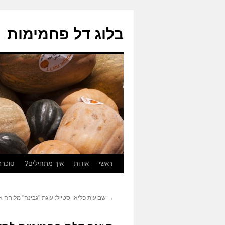
בלוג דל פחמימות
ראשי
אודות
איך מתחילים?
סוכרת
לדלג
לתוכן
→
שבועות פליאו-סטייל: עוגת "גבינה" מלוחה 