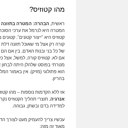
מהו קטוזיס?
ראשית,
הבהרה: המטרה בתזונה ד
המטרה היא לנרמל את ערכי הסוכר 
קטוזיס היא "ייצור קטונים". קטוני
קורה רק אצל מי שאוכל תזונה דלת 
של כל בני ובנות האדם, בין אם הם א
אם לא. קטוזיס קורה, למשל, אצל כל
מטרתי בפוסט שלהלן היתה לבחון את 
הוא פתולוגי (מזיק). אין באמור המ
בהריון.
אז ללא הקדמות נוספות – מהו קטוז
אנרגיה.
תוצרי תהליך הקטוזיס נקרא
למדידה בדם ובשתן, גבוהה.
עכשיו צריך להעמיק מעט לצורך הדי
מאוד זה מזה: