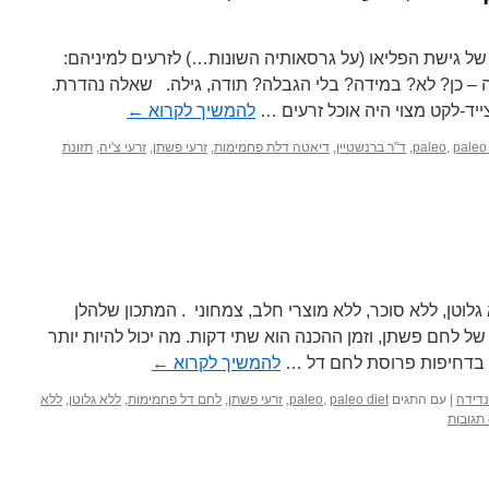
ל גישת הפליאו (על גרסאותיה השונות…) לזרעים למיניהם:
ה – כן? לא? במידה? בלי הגבלה? תודה, גילה. שאלה נהדרת.
ייד-לקט מצוי היה אוכל זרעים …
להמשיך לקרוא
←
paleo 
,
paleo
,
ד"ר ברנשטיין
,
דיאטה דלת פחמימות
,
זרעי פשתן
,
זרעי צ'יה
,
תזונת
גלוטן, ללא סוכר, ללא מוצרי חלב, צמחוני . המתכון שלהלן
ל לחם פשתן, וזמן ההכנה הוא שתי דקות. מה יכול להיות יותר
 בדחיפות פרוסת לחם דל …
להמשיך לקרוא
←
נדידה
|
עם התגים
paleo diet
,
paleo
,
זרעי פשתן
,
לחם דל פחמימות
,
ללא גלוטן
,
ללא