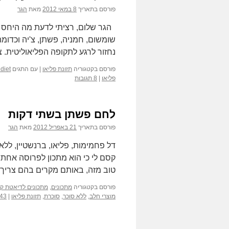
פורסם בתאריך
8 במאי 2012
מאת
הגר
הגר שלום, רציתי לדעת מה היחס ש
שומשום, חמניה, פשתן, צ'יה וכדומ
נחזור לרגע לתקופה הפליאוליטית. צ
פורסם בקטגוריה
תזונת פליאו
|
עם התגים
diet
פליאו
|
8 תגובות
לחם פשתן בשתי דקות
פורסם בתאריך
21 באפריל 2012
מאת
הגר
דל פחמימות, פליאו, ברנשטיין, ללא 
קסם לי כי הוא מתכון לפרוסה אחת ש
טוב מזה, באותם מקרים בהם צריך
פורסם בקטגוריה
מתכונים
,
מתכונים לדיאטת ק
מוצרי חלב
,
ללא סוכר
,
סוכרת
,
תזונת פליאו
|
43 תגובות