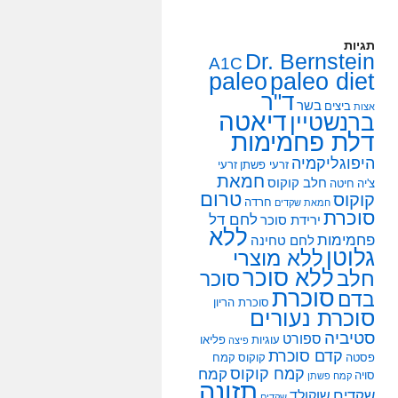
תגיות
Dr. Bernstein
A1C
paleo
paleo diet
ד"ר
בשר
ביצים
אצות
דיאטה
ברנשטיין
דלת פחמימות
היפוגליקמיה
זרעי פשתן
זרעי
חמאת
חלב קוקוס
צ'יה
חיטה
טרום
קוקוס
חרדה
חמאת שקדים
סוכרת
לחם דל
ירידת סוכר
ללא
פחמימות
לחם טחינה
גלוטן
ללא מוצרי
ללא סוכר
חלב
סוכר
סוכרת
בדם
סוכרת הריון
סוכרת נעורים
סטיביה
ספורט
עוגיות
פליאו
פיצה
קדם סוכרת
פסטה
קוקוס
קמח
קמח קוקוס
קמח
סויה
קמח פשתן
תזונה
שקדים
שוקולד
שקדים