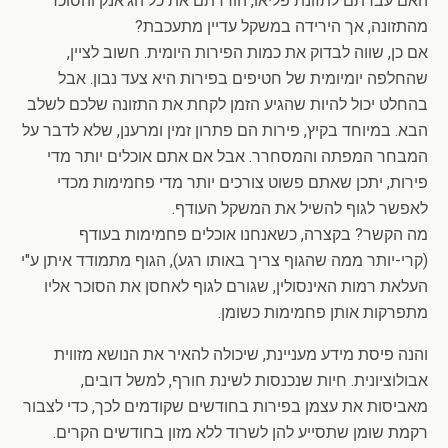
האם עברתם לתזונת פליאו, הורדתם את כל הג'אנק והסוכר
מהתזונה, אך הירידה במשקל עדיין מתעכבת?
אם כן, שווה לבדוק את כמות הפירות היומית. חשוב לציין,
שהחלפה יומיומית של חטיפים בפירות היא צעד נבון. אבל
בהחלט יכול להיות שהגיע הזמן לקחת את התזונה שלכם לשלב
הבא. במיוחד בקיץ, פירות הם פתרון זמין ומרענן, שלא לדבר על
המבחר המפתה והמסחרר. אבל אם אתם אוכלים יותר מדי
פירות, יתכן שאתם פשוט צורכים יותר מדי פחמימות מכדי
לאפשר לגוף להשיל את המשקל העודף.
מה הקשר? בקצרה, כשאנחנו אוכלים פחמימות בעודף
(קרי-יותר ממה שהגוף צריך באותו רגע), הגוף מתמודד איתן ע"י
העלאת רמות האינסולין, שגורם לגוף לאחסן את הסוכר אליו
מתפרקות אותן פחמימות כשומן.
והנה פיסת מידע מעניינת, שיכולה להאיר את הנושא מזווית
אבולוציונית. חיות שנכנסות לשינת חורף, למשל דובים,
מאביסות את עצמן בפירות בחודשים שקודמים לכך, כדי לצבור
רקמת שומן שתסייע להן לשרוד ללא מזון בחודשים הקרים.