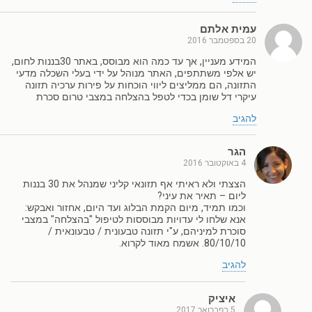
עמית אלתם
20 בספטמבר 2016
המידע מעניין, אך עד כמה הוא מבוסס, באתר 30בננות לחום,
יש אלפי משתתפים, האתר מנוהל על ידי בעלי השכלה מדעי
התזונה, הם ממליצים ליווי הוכחות על פירות ערכיה תזונה
עיקרי דל שומן בכדי לטפל בהצלחה במצבי טרום סכרת
להגיב
הגר
4 באוקטובר 2016
הצצתי ולא ראיתי אף תזונאי קליני שמנהל את 30 בננות
ליום – תאיר את עיני?
וכמו תמיד, מיום הקמת הבלוג ועד היום, אחזור ואבקש:
אנא שלחו לי עדויות מבוססות לטיפול "בהצלחה" במצבי
סוכרת למיניהם, ע"י תזונה טבעונית / טבעונאית /
80/10/10. אשמח מאוד לקרוא.
להגיב
איציק
5 בפברואר 2017