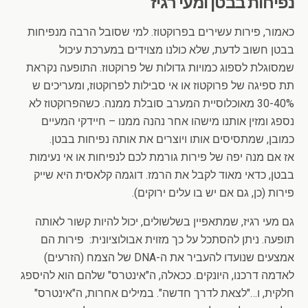
נפיחות בבטן ומעי רגיז
כאמור, פירות עשירים בפרוקטוז. למי שסובל הרבה מנפיחות
בבטן חשוב לדעת, שלא כולנו מצוידים במערכת עיכול
שמסוגלת לספוג כמויות גדולות של פרוקטוז. התופעה נקראת
תת ספיגה של פרוקטוז או אי סבילות לפרוקטוז, ומעריכים ש
30-40% מאוכלוסיית המערב סובלת ממנה. כשהפרוקטוז לא
נספג ומזין אותנו מישהו אחר נהנה ממנו – חיידקי המעיים
כמובן, שמתסיסים אותו ויוצרים את אותה נפיחות בבטן.
אז אם מנה יפה של פירות גורמת לכם לנפיחות או אי נעימות
בבטן, כדאי מאוד לקבל את הרמז. דוגמה קלאסית היא שייק
פירות (כן, גם אם יש בו עלים ירוקים).
גם מעי רגיז, שמתאפיין בשלשולים, יכול להיות קשור לאותה
תופעה. ניתן להסתכל על כך מזוית אבולוציונית: פירות הם
אמצעים שנועדו להעביר את ה-DNA של הצמח (הזרעים)
לאדמה דרכנו, היונקים. ככאלה, ה"אינטרס" שלהם הוא להיספג
חלקית, ו…"לצאת לדרך חדשה". במילים אחרות, ה"אינטרס"