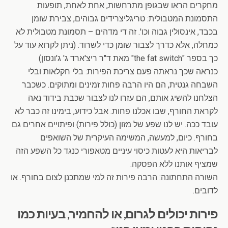
מחקרים הראו שבגופן מתרחשות, אחת לאחת, תופעות
התסמונת המטבולית: טריגליצרידים גבוהים, צבירת שומן
בכבד, אינסולין גבוה וכו'. זה די מדהים – תסמונת מטבולית לא
כמחלה, אלא כדרך לצבור שומן כדי לשרוד. (ניתן לקרוא עוד על
כך בספר "the fat switch" מאת ד"ר ריצ'ארד ג' ג'ונסון)
כנראה שכך נראתה פעם צריכת הפירות: בלי חקלאות ובלי
השבחה גנטית, הם היו הרבה פחות זמינים ומתוקים. כשכבר
הצלחנו להשיג אותם, הם עזרו לנו לצבור שכבת בידוד נאה
לקראת החורף, שבו אכלנו פחות. אבל כידוע, בימינו זה כבר לא
עובד ככה. יש לנו שפע של מזון (כולל פירות) ופיתויים אחרים גם
בחורף. כיום, למעשה, המשימה העיקרית של השואפים
לבריאות היא לעטות כיסוי עיניים מטאפורי כנגד כל השפע הזה
שמציף אותנו ללא הפסקה.
השורה התחתונה: הרבה פירות זה למי שמתכנן לצום בחורף. או
לדובים.
פירות יכולים לגרום, או להחמיר, בעיות כמו