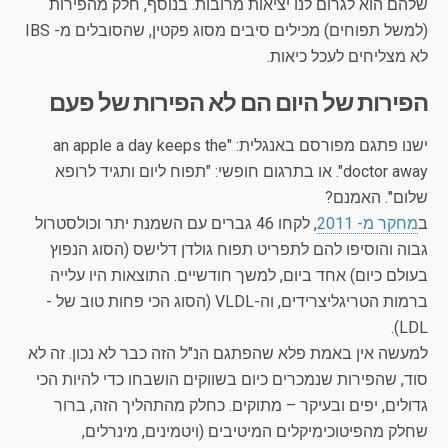
שלהם הוא לגרום לנו יציאות מרובות. בנוסף, חלק מהפירות
(למשל תפוחים) מכילים סיבים מסוג פקטין, שהסובלים מ- IBS
לא מצליחים לעכל כיאות.
הפירות של היום הם לא הפירות של פעם
ישנו פתגם מפורסם באנגלית: "an apple a day keeps the
doctor away". או בתרגום חופשי: "תפוח ליום ותגיד לרופא
שלום". האמנם?
ב
מחקר מ- 2011
, לקחו 46 גברים עם השמנת יתר וכולסטרול
גבוה והוסיפו להם לתפריט תפוח גולדן דלישס (הסוג הנפוץ
בעולם כיום) אחד ביום, למשך חודשיים. התוצאות היו עלייה
ברמות הטריגליצרידים, וה-VLDL (הסוג הכי פחות טוב של -
LDL).
למעשה אין באמת פלא שהפתגם הנ"ל הזה כבר לא נכון. זה לא
סוד, שהפירות שנמכרים כיום בשווקים הושבחו כדי להיות הכי
גדולים, יפים ובעיקר – מתוקים. כחלק מהתהליך הזה, ברור
שחלק מהפיטוכימיקלים המיטיבים (ויטמינים, מינרלים,