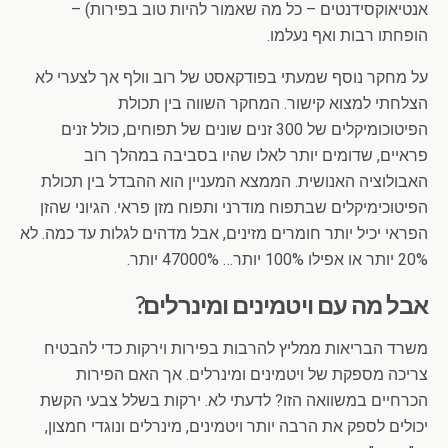
אנטיאוקסידנטים – כל מה שאמור להיות טוב בפירות) –
הופחתו רבות ואף נעלמו.
על מחקר נוסף שמעתי בפודקאסט של רוב וולף אך לצערי לא
הצלחתי למצוא קישור. המחקר השווה בין תכולת
הפיטוכומיקלים של 300 זנים שונים של תפוחים, כולל זנים
פראיים, שדומים יותר לאלו שהיו בסביבה במהלך רוב
האבולוציה האנושית. הממצא המעניין הוא ההבדל בין תכולת
הפיטוכימיקלים שבתפוח מודרני ותפוח מזן פראי. הגיוני שהזן
הפראי יכיל יותר חומרים מזינים, אבל מדהים לגלות עד כמה. לא
20% יותר או אפילו 100% יותר… 47000% יותר.
אבל מה עם ויטמינים ומינרלים?
משרד הבריאות ממליץ להרבות בפירות וירקות כדי להבטיח
צריכה מספקת של ויטמינים ומינרלים. אך האם הפירות
הכרחיים במשוואה הזו? לדעתי לא. ירקות בשלל צבעי הקשת
יכולים לספק את הרבה יותר ויטמינים, מינרלים ונוגדי חמצון,