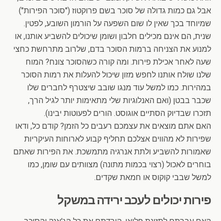
אבל גם כמות גדולה של סוכר בשם פרוקטוז ("סוכר הפירות")
שמיוחד בכך שאין לו שום השפעה על הורמון השובע, לפטין.
שנית, הם אינם מכילים חלבון ושומן שיכולים להשביע אותנו, או
למנוע את הצניחה ברמות הסוכר בדם, שלרוב מתרחשת כחצי
שעה לאחר אכילת פירות. ומה קורה כשהסוכר צונח? המוח
שלנו שולח אותנו לחפש מזון שיכול להעלות את רמות הסוכר
במהירות. כמו למשל עוד מנגו שובב שיצטרף לחברים שלו
שכבר בבטן (ואם האנלוגיות שלי מתאימות יותר לגיל הרך,
תזכרו שבדיוק הסתיים אוגוסט. הורים לפעוטות יבינו).
האם אתם מוצאים את עצמכם רעבים כל הזמן? קודם כל, ודאו
שפירות לא מהווים אצלכם תחליף קבוע לארוחות העיקריות
שאמורות להשביע ולתת אנרגיה מתמשכת. את הפירות שאתם
בוחרים לאכול (רצוי בכמות מתונה) מצוותים עם שומן, כמו
למשל שבבי קוקוס או חמאת שקדים.
פירות יכולים לעכב ירידה במשקל