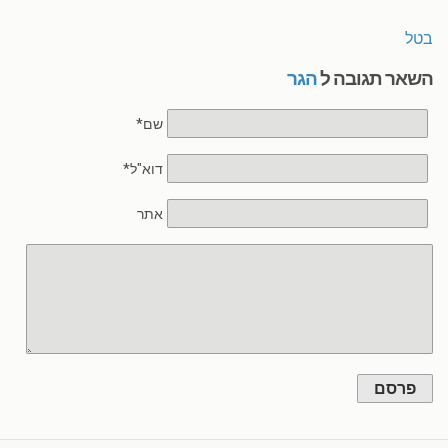
בטל
השאר תגובה ל
הגר
שם*
דוא"ל*
אתר
פרסם