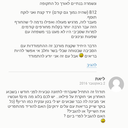
ונשמרה בנתיים לאורך כל התקופה
B12 (שהיה נמוך גם קודם) ירד קצת ואני לוקח
תוסף.
מעבר לזה, מרגיש מעולה ואפילו נדמה לי שהחורף
הזה עבר הרבה יותר בקלות מחורפים קודמים.
למרות שסביבי היו לא מעט בני משפחה עם
שפעות וצינונים
הדבר היחיד שקצת מורכב זה ההתמודדות עם
הסביבה שבטוחה שבלי בשר וחלב אי אפשר להיות
בריאים
אבל עם זה אני יודע להתמודד
להגיב
ליאת
2 באוקטובר 2016
תודה! זה התחיל שעברתי לתזונה טבעית לפני חודש ו בשבוע
האחרון אני חוקרת על פילאו… יש לכם בלוג מה מים! ועכשיו
אני מבינה לה כבר שבועים יש לי בטן ענקית כמו הריון!! (כל
בוקר שייק בריאות עם עלים ירוקים) האם להוריד מהתפריט
את השייק? או להגביל?
האם להגביל לפרי ביום ?