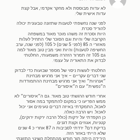
לא עדות מבוססת ולא מחקר אקדמי, אבל קצת
עדות אישית שלי.
לפני שנה נחשפתי לטענות שתזונה טבעונית יכולה
להוריד סכרת.
היות וסכרת זה משהו מוכר מאוד במשפחה
הקרובה שלי והיות וגם הסוכר שלי התחיל לעלות
מאזורי ה 85 (לפני 5 שנים) ל 105 (לפני שנה, ערב
החשיפה לטענות) והיות ואני מבין טוב מאוד למה
גם 105 זה תמרור הזהרה משמעותי, החלטתי
לבדוק את התאוריה על עצמי.
החלטתי לעשות ניסוי של מספר שבועות כדי לבדוק
שני דברים עקריים – איך אני מרגיש מבחינת
״אנרגיות״ ואיך אני מרגיש מבחינת ההתמודדות
ה״נפשית״ עם ה״איסורים״
אחרי חודש הרגשתי טוב מאוד. גם ה״איסורים״ לא
ממש הפריעו כי במקום להתמקד במה אסור
לאכול, התמקדתי באיזה דברים טעימים אני יכול
לאכול. ויש הרבה כאלה.
כן הקפדתי על ירקות (כולל הרבה ירקות ירוקים),
קטניות, אגוזים וקצת דגנים.
בדיקת דם? ירדתי לסביבות ה 87 אחרי כ 4 שנים
שלא הייתי באזור הזה.
הירידה היתה תוך חודש מהתחלת השינוי התזונתי