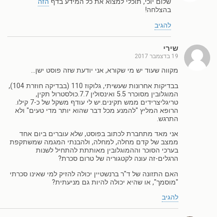
שלום יוכי, תוכלי למצוא את כל המידע בדף
הזה
בהצלחה!
להגיב
שירי
19 בדצמבר 2017
מקווה שעוד יש מי שקורא, אני יודעת שזה פוסט ישן…
בבדיקות אחרונות שעשיתי, גלוקוז 110 (בבדיקה חוזרת 104),
המוגלובין מסוכרר 5.5 ואינסולין 7.7.כולסטרול תקין,
טריגליצרידים ממש תקינים.יש לי עודף משקל של כ-7 קילו.
הרופא המליץ "להמנע מכל דבר שהוא יותר מדי טעים" ולא
התרגש.
אני מאד מתחברת לכתוב בפוסט, שלא עוברים ביום אחד
ממצב של קדם מחלה, למחלה, ולהבנתי המגמה שמשתקפת
בערכי הסוכר וההמוגלובין מאותתת להתחיל לשנות
הרגלים-זה עונה לקטגוריה של טרום סכרת?
האם התזונה של ד"ר ברנשטיין יכולה להזיק למי שאינו סכרתי
"מוסמך", או שהיא יכולה להיות גם מניעתית?
להגיב