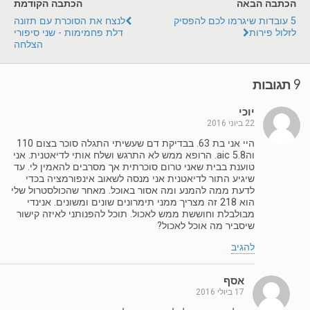
הכתבה הבאה
הכתבה הקודמת
5 עובדות שיגרמו לכם להפסיק
לנצח את הסוכרת עם תזונה
לזלול פירות
דלת פחמימות - שני סיפורי
הצלחה
9 תגובות
יוכי
22 ביוני 2016
היי אני בת 63. בבדיקת דם שעשיתי התגלה סוכר בצום 110
והaic 5.8. הרופא ממש לא התרגש ושלח אותי לדיאטנית. אני
טוענת בבית שאני טרום סוכרתית אך מסרבים להאמין לי. עד
שיגיע התור לדיאטנית אני מנסה לשאוב אינפורמציה בכדי
לדעת ממה להמנע ומה אסור באוכל. מאחר שהכולסטרול שלי
הוא 218 זה מצריך ממני תימרונים שונים ומשונים. אנינדי
מבולבלת וחוששת ממש לאכול. תוכל להפנותני לאיזה קישור
שיסביר מה אוכל לאכול?
להגיב
אסף
17 ביולי 2016