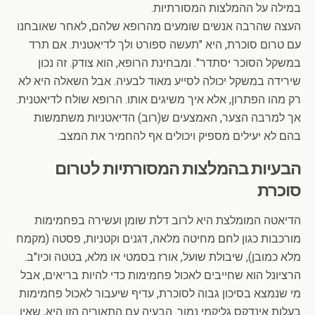
במילה על ההמלצות המסורתיות.
העצה שהרבה אנשים שומעים מהרופא שלהם, לאחר שאובחנו
עם טרום סוכרת, היא "תעשה ספורט ולך לדיאטנית. אם תרד
במשקל הסוכר יסתדר". ומבחינת הרופא, הוא צודק. זה נכון
שירידה במשקל יכולה לסייע מאוד לבעיה. אבל השאלה היא לא
רק מהו הפתרון, אלא איך משיגים אותו. הרופא שולח לדיאטנית.
אך למרבה הצער, האמצעים ש(רוב) הדיאטניות משתמשות
בהם לא יעילים מספיק ויכולים אף להחמיר את המצב.
הבעיות בהמלצות המסורתיות לטרום
סוכרת
הדיאטה המומלצת היא לרוב דלת שומן ועשירה בפחמימות
מורכבות כגון לחם מחיטה מלאה, דגנים וקטניות, פסטה (מקמח
מלא כמובן), שיבולת שועל, אורז בסמטי או מלא, בטטה וכיו"ב.
הרציונל הוא שחייבים לאכול פחמימות כדי להיות בריאים, אבל
מי שנמצא בסיכון גבוה לסוכרת, עדיף שיעבור לאכול פחמימות
בעלות אינדקס גליקמי נמוך. הבעיה עם התאוריה הזו היא, שאין