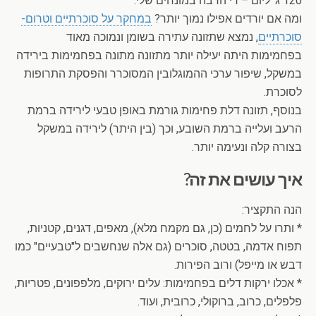
120 ג' ליום – די הרבה במונחים שלי.
ומה אם יורדים אפילו נמוך יותר?
במחקר על סוכרתיים וטרום-
סוכרתיים
, נמצא שתזונה עתירה בשומן ונמוכה מאוד
בפחמימות היתה יעילה יותר מתזונה מתונה בפחמימות בירידה
במשקל, שיפור ערכי ההמוגלובין המסוכרר והפסקת התרופות
לסוכרת.
בנוסף, תזונה דלת פחימות גורמת באופן טבעי לירידה ברמת
הרעב ועלייה ברמת השובע, וכך (בין היתר) לירידה במשקל
בצורה קלה ונעימה יותר.
איך עושים את זה?
הנה התקציר:
* ותרו על לחמים (כן, גם מקמח מלא), מאפים, דגנים, קטניות,
תפוח אדמה, בטטה, סוכרים (גם אלה שנחשבים ל"טבעיים" כמו
דבש או מייפל) ורוב הפירות.
* אכלו ירקות דלים בפחמימות: עלים ירוקים, מלפפונים, פטריות,
פלפלים, כרוב, ברוקולי, כרובית, ועוד.