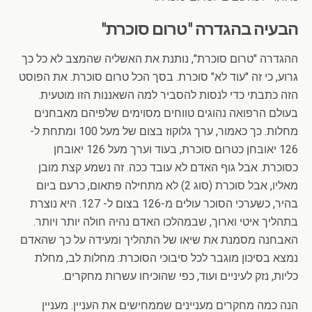
הבעיה בהגדרה "טרום סוכרת"
ההגדרה "טרום סוכרת", נותנת את האשליה שהמצב לא כל כך
גרוע, כי זה "עוד לא" סוכרת. בסך הכל טרום סוכרת. את הפוסט
הזה כתבתי כדי לנסות להסביר למה השאננות הזו מוטעית.
בעולם הרפואה נהוגים טווחים מסוימים שלפיהם מאבחנים
מחלות. כך כאמור, ערך גלוקוז בצום של מעל 100 ומתחת ל-
126 יאובחן כטרום סוכרת, בעוד וערך מעל 126 יאובחן
כסוכרת. אבל גוף האדם לא עובד ככה. זה נשמע קצת מובן
מאליו, אבל סוכרת (סוג 2) לא מתחילה פתאום, כרעם ביום
בהיר, כשערכי הסוכר עולים מ-126 בצום ל- 127. היא נוצרת
בתהליך איטי וארוך, שבמהלכו האדם נהיה חולה יותר ויותר.
האבחנה מסמנת את שיאו של התהליך ומעידה על כך שהאדם
נמצא בסיכון מוגבר לכל סיבוכי הסוכרת: מחלות לב, מחלת
כליות, נזק לעיניים ועוד, כפי שהוכיחו עשרות מחקרים.
הנה כמה מחקרים מעניינים שממחישים את העניין. מעניין