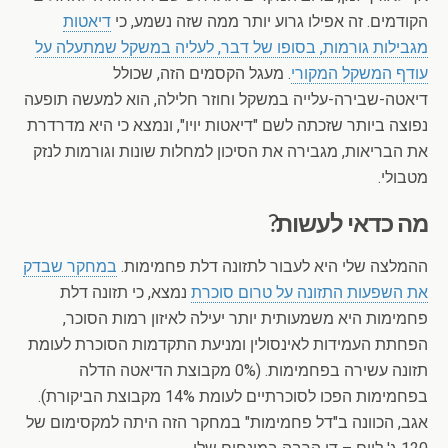
הקודמים. זה אפילו גרוע יותר ממה שזה נשמע, כי
דיאטות
מגבילות גורמות, בסופו של דבר, לעליה במשקל שמתעלה על
עודף המשקל המקורי
. מעגל הקסמים הזה, שכולל
דיאטה-שבירה-עלייה במשקל וחוזר חלילה, הוא למעשה תופעה
נפוצה ביותר שזכתה לשם "דיאטות יויו", ונמצא כי היא מדרדרת
את הבריאות, מגבירה את הסיכון למחלות שונות וגורמות לנזק
מטבולי.
מה כדאי לעשות?
ההמלצה שלי היא לעבור לתזונה דלת פחמימות.
במחקר שבדק
את השפעות התזונה על טרום סוכרת
נמצא, כי תזונה דלת
פחמימות היא משמעותית יותר יעילה לאיזון רמות הסוכר,
הפחתת העמידות לאינסולין ומניעת התקדמות הסוכרת לעומת
תזונה עשירה בפחמימות. (0% מקבוצת הדיאטה הדלה
בפחמימות הפכו לסוכרתיים לעומת 14% מקבוצת הביקורת).
אגב, הכוונה ב"דל פחמימות" במחקר הזה היתה למקסימום של