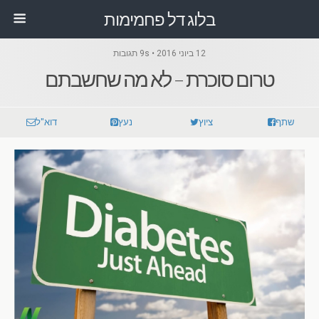
בלוג דל פחמימות
12 ביוני 2016 • 9s תגובות
טרום סוכרת – לא מה שחשבתם
שתף
ציוץ
נעץ
דוא"ל