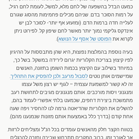
כמעט הבדל בהשפעה של לחם מלא, למשל, לעומת לחם רגיל,
על רמות הסוכר בדם. שניהם מכילים פחמימות מהסוג שגורם
לעלייה חדה ברמות הדם. (ומזעזע אף יותר- לסוכר לבן יש
אינדקס גליקמי נמוך יותר מאשר לחם שיפון קל. לפירוט ניתן
לקרוא את
הפוסט של אסף על הנושא
).
בעיה נוספת בהמלצות נפוצות, היא שהן מתבססות על ההיגיון
לפיו קיצוץ בצריכת הקלוריות יגרום לירידה במשקל. בשל כך,
במיוחד בשילוב עם הקיצוץ בכמות השומן בתזונה, האנשים
שמיישמים אותן נוטים
לסבול מרעב ולכן להפסיק את התהליך
.
זה לא קשור למשמעת עצמית – לגוף יש רצון משל עצמו
ומנגנוני ויסות מורכבים. אותם מנגנונים מגיבים לתחושת רעב
מתמשכת ביצירת דחפים, שכמעט בלתי אפשרי לעמוד בהם,
להשלים את הקלוריות שהדיאטה גרמה לנו להחסיר ויפה שעה
אחת קודם (בדרך כלל באמצעות אותם מזונות שנמנענו מהם).
בטווח הקצר חלק מהאנשים עומדים בכל הנ"ל ומצליחים לרזות.
אך לאורך זמן, ברוב המקרים תתרחש שבירה וחזרה להרגלים