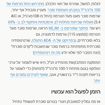
לגלות, למשל, שהרס של תאי הלבלב
מתרחש החל מרמות של
100 מ"ג/ד"ל במבחן העמסת סוכר
. מעניין ומבהיל אף יותר,
שרמות סוכר מעט מעל הנורמה (החל מ-108מג/דל, או AIC
5.4)
מעלות שכיחות מחלות לב איסכמיות והתקפי לב ב- 69%
.
ויש עוד:
מחקר שפורסם ב- NEJM
הראה, שרמות סוכר מעל
הנורמה (ממוצע 115) גורמות לדמנציה, גם
בלא-סוכרתיים, ו
בפרויקט של ה- ADA התגלה
, שרטינופתיה
סוכרתית מתפתחת ברמות סוכר שנחשבות ל"קדם סוכרת"
(הנה הסבר למי שלא יודע
מה זה רטינופתיה
)
המסקנה המתבקשת מהמידע הנ"ל, היא שיש לשמור על ערכי
הגלוקוז בצום מתחת ל-100 מ"ג/ד"ל (לפחות) כדי לשמור על
בריאות תקינה ד"ר ברנשטיין, אגב,
שואף לערכים נמוכים אף
יותר
.
הזמן לפעול הוא עכשיו
אז מה נמליץ למאובחן הטרי בטרום סוכרת לעשות? נתחיל