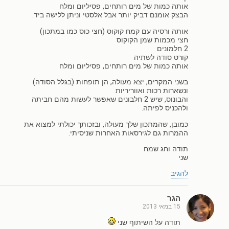
אותה כמות של מים רותחים, פסיליום ומלח
הבצק אומנם דביק יותר אבל אלסטי וניתן ללישה ביד.
אותה ורסיה עם קמח קוקוס (חצי כוס כמו במתכון)
חצי מכמות שמן הקוקוס
2 חלמונים
קורט סודה לשתיה
אותה כמות של מים רותחים, פסיליום ומלח
בשני המקרים, יצא מעולה, הן תופחות (בגלל הסודה)
ונשארות רכות ואווריריות
והבונוס, שיש 2 חלבונים שאפשר לעשות מהם חביתה
ולהכניס לפיתה.
כמובן, שהמתכון שלך מעולה, ובזכותך יכולתי למצוא את
ההמרות גם לגירסאות האחרות שניסיתי.
תודה וחג שמח
שני
להגיב
הגר
15 במאי 2013
תודה על השיתוף שני