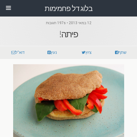
בלוג דל פחמימות
12 במאי 2013 • 197s תגובות
פיתה!
שתף
ציוץ
נעץ
דוא"ל