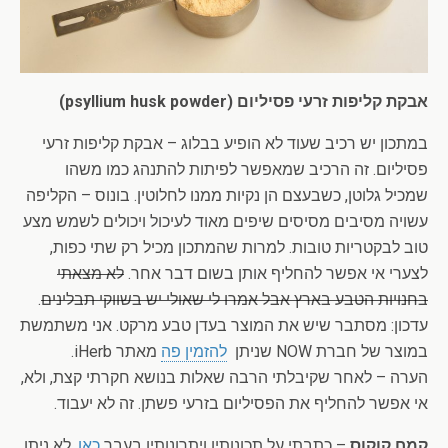
אבקת קליפות זרעי פסיליום (psyllium husk powder)
במתכון יש רכיב שעוד לא הופיע בבלוג – אבקת קליפות זרעי
פסיליום. זה הרכיב שמאפשר לפיתות להתנהג כמו משהו
שמכיל גלוטן, כשבעצם הן נקיות ממנו לחלוטין. בונוס – הקליפה
עשויה מסיבים מסיסים שיפים מאוד לעיכול ויכולים לשמש מצע
טוב לבקטריות טובות. למרות שהמתכון מכיל רק שתי כפות,
לצערי אי אפשר להחליף אותן בשום דבר אחר.
לא מצאתי
בחנויות הטבע בארץ אבל אמרו לי שאולי יש בשווקי תבלינים
.
עדכון: מסתבר שיש את המוצר בעדן טבע מרקט. אני משתמשת
במוצר של חברת NOW שניתן
להזמין פה
מאתר iHerb.
הערה – לאחר שקיבלתי הרבה שאלות בנושא חקרתי קצת, ולא,
אי אפשר להחליף את הפסיליום בזרעי פשתן. זה לא יעבוד.
קמח קוקוס
– כתבתי על תכונותיו ויתרונותיו בעבר
כאן
. לא ניתן