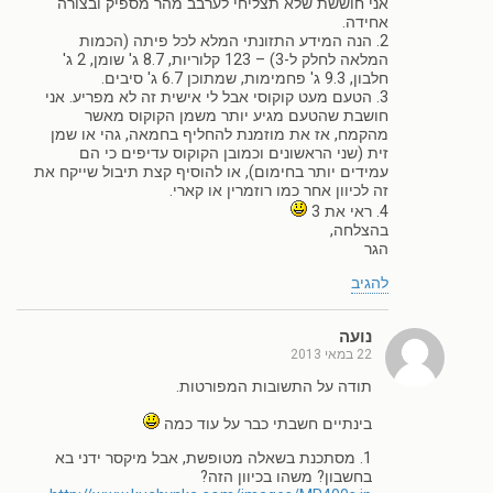
אני חוששת שלא תצליחי לערבב מהר מספיק ובצורה
אחידה.
2. הנה המידע התזונתי המלא לכל פיתה (הכמות
המלאה לחלק ל-3) – 123 קלוריות, 8.7 ג' שומן, 2 ג'
חלבון, 9.3 ג' פחמימות, שמתוכן 6.7 ג' סיבים.
3. הטעם מעט קוקוסי אבל לי אישית זה לא מפריע. אני
חושבת שהטעם מגיע יותר משמן הקוקוס מאשר
מהקמח, אז את מוזמנת להחליף בחמאה, גהי או שמן
זית (שני הראשונים וכמובן הקוקוס עדיפים כי הם
עמידים יותר בחימום), או להוסיף קצת תיבול שייקח את
זה לכיוון אחר כמו רוזמרין או קארי.
4. ראי את 3
בהצלחה,
הגר
להגיב
נועה
22 במאי 2013
תודה על התשובות המפורטות.
בינתיים חשבתי כבר על עוד כמה
1. מסתכנת בשאלה מטופשת, אבל מיקסר ידני בא
בחשבון? משהו בכיוון הזה?