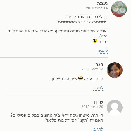
נעמה
14 במאי 2013
יש לי רק דבר אחד לומר:
פשששששששששששששששש
יאללה. מחר אני מנסה (סופסוף משהו לעשות עם הפסיליום
הזה)
תודה
להגיב
הגר
14 במאי 2013
חן חן נעמה
שיהיה בתיאבון.
להגיב
שרון
20 במרץ 2015
הי הגר, מישהו ניסה זרעי צ'יה טחונים במקום פסיליום?
האם זה "תקני" לפי דיאטת פליאו?
להגיב