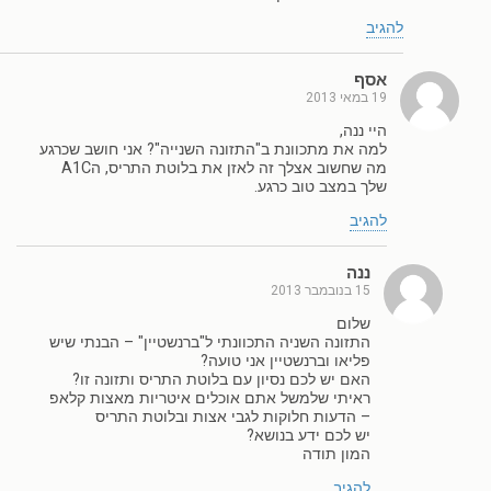
להגיב
אסף
19 במאי 2013
היי ננה,
למה את מתכוונת ב"התזונה השנייה"? אני חושב שכרגע
מה שחשוב אצלך זה לאזן את בלוטת התריס, הA1C
שלך במצב טוב כרגע.
להגיב
ננה
15 בנובמבר 2013
שלום
התזונה השניה התכוונתי ל"ברנשטיין" – הבנתי שיש
פליאו וברנשטיין אני טועה?
האם יש לכם נסיון עם בלוטת התריס ותזונה זו?
ראיתי שלמשל אתם אוכלים איטריות מאצות קלאפ
– הדעות חלוקות לגבי אצות ובלוטת התריס
יש לכם ידע בנושא?
המון תודה
להגיב