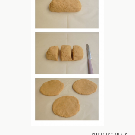
כוס מים
רותחים