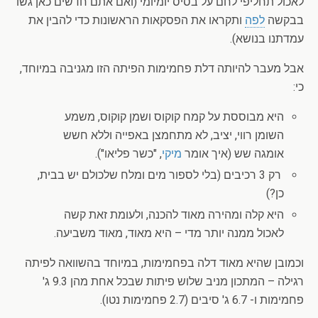
לאכול תחליפי לחם על בסיס יומיומי (ואם אתם חדשים כאן גשו
בבקשה
לפה
ותקראו את הפסקאות הראשונות כדי להבין את
עמדתנו בנושא).
אבל מעבר להיותה דלת פחמימות הפיתה הזו מגניבה במיוחד,
כי:
היא מבוססת על קמח קוקוס ושמן קוקוס, משמע
השומן רווי, יציב, לא מתחמצן באפייה וללא חשש
אומגה שש (איך אומר
מיקי
, "כשר פליאו").
רק 3 רכיבים (בלי לספור מים ומלח שלכולם יש בבית,
כן?)
היא קלה ומהירה מאוד להכנה, ולעומת זאת קשה
לאכול ממנה יותר מדי – היא מאוד, מאוד משביעה.
וכמובן שהיא מאוד דלה בפחמימות, במיוחד בהשוואה לפיתה
רגילה – המתכון מניב שלוש פיתות שבכל אחת מהן 9.3 ג'
פחמימות ו- 6.7 ג' סיבים (2.7 פחמימות נטו).