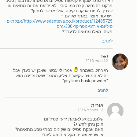
ראיתי מוצר שנקרא קליפות פסיליום או משהו כזה בעדן טבע
מרקט. זה נראה קצת כמו סובין. לא יודעת אם זה מתאים או
שצריך להיות אבקה דקיקה. אולי אפשר לטחון?
ויש עוד מוצר, באתר שלהם –
http://www.edenteva.co.il/product/12485725/אבקת-פ
סיליום-אורגני-נוטריקר-300-גרם
משהו מאלו מתאים לדעתך?
להגיב
הגר
12 במאי 2013
הי רחל, בשמחה
אמרו לי עכשיו שאכן יש בעדן אבל
זה לא המוצר שקישרת אליו, המוצר שאת צריכה הוא
"psyllium husk powder"
להגיב
אורית
13 באפריל 2016
שלום, בנוגע לאבקת זרעי פסיליום
היכן ניתן להשיג?
האם אבקת פסיליום שקונים בבתי טבע מתאימה?
או שהיא עשויה מקליפות פסיליום?