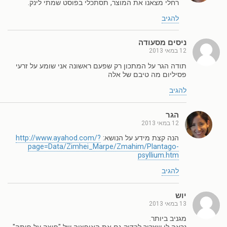
רחלי מצאנו את המוצר, תסתכלי בפוסט שמתי לינק.
להגיב
ניסים מסעודה
12 במאי 2013
תודה הגר על המתכון רק שפעם ראשונה אני שומע על זרעי
פסיליום מה טיבם של אלה
להגיב
הגר
12 במאי 2013
הנה קצת מידע על הנושא:
http://www.ayahod.com/?
page=Data/Zimhei_Marpe/Zmahim/Plantago-
psyllium.htm
להגיב
יוש
13 במאי 2013
מגניב ביותר.