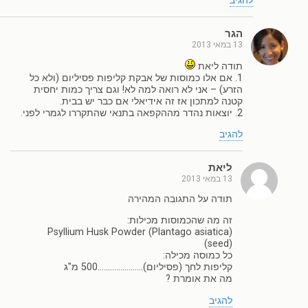
להגיב
הגר
13 במאי 2013
תודה ליאת
1. אם אלו כמוסות של אבקת קליפות פסיליום (ולא כל
הזרע) – אני לא רואה למה לא! וגם צריך כמות יחסית
קטנה למתכון אז זה אידיאלי אם כבר יש בבית.
2. יוצאות נהדר מההקפאה בתנאי שהתקררו לגמרי לפני.
להגיב
ליאת
13 במאי 2013
תודה על התגובה המהירה
זה מה שהכמוסות מכילות:
Psyllium Husk Powder (Plantago asiatica)
(seed)
כל כמוסה מכילה:
קליפות לחך (פסיליום)………………….500 מ"ג
מה את אומרת ?
להגיב