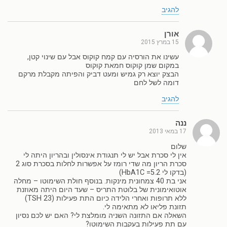
להגיב
אורן
15 במרץ 2015
עשינו את הורסיה עם קמח קוקוס אבל עם שינוי קטן,
במקום שמן קוקוס חמאת קוקוס
הבצק יוצא רק גמיש ומעט דביק והפיתה מקבלת מרקם
דומה לשל לחם
להגיב
ננה
17 במאי 2013
שלום
אין לי סכרת אבל יש לי תנגודת אינסולין ובהריון היתה לי
סכרת הריון מה שדי רומז על אפשרות לחלות בסכרת סוג 2
(בדקו לי HbA1C =5.2)
אני בת 40 צמחונית מינקות. בנוסף חולת השימוטו – מחלה
אוטואימונית של בלוטת התריס – שעד היום היתה מאוזנת
ללא תרופות ואחרי הלידה כיום התת פעילות (TSH 23)
תזונת פליאו לא מתאימה לי.
השאלה אם התזונה השניה מומלצת לי? האם יש לכם נסיון
עם תת פעילות בעקבות השימוטו?