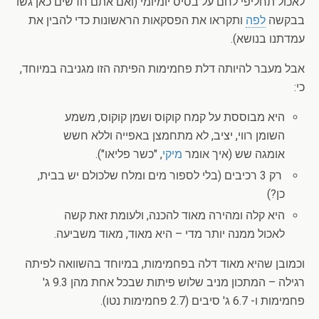
לאכול תחליפי לחם על בסיס יומיומי (ואם אתם חדשים כאן גשו
בבקשה
לפה
ותקראו את הפסקאות הראשונות כדי להבין את
עמדתנו בנושא).
אבל מעבר להיותה דלת פחמימות הפיתה הזו מגניבה במיוחד,
כי:
היא מבוססת על קמח קוקוס ושמן קוקוס, משמע
השומן רווי, יציב, לא מתחמצן באפייה וללא חשש
אומגה שש (איך אומר
מיקי
, "כשר פליאו").
רק 3 רכיבים (בלי לספור מים ומלח שלכולם יש בבית,
כן?)
היא קלה ומהירה מאוד להכנה, ולעומת זאת קשה
לאכול ממנה יותר מדי – היא מאוד, מאוד משביעה.
וכמובן שהיא מאוד דלה בפחמימות, במיוחד בהשוואה לפיתה
רגילה – המתכון מניב שלוש פיתות שבכל אחת מהן 9.3 ג'
פחמימות ו- 6.7 ג' סיבים (2.7 פחמימות נטו).