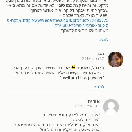
ראיתי מוצר שנקרא קליפות פסיליום או משהו כזה בעדן טבע
מרקט. זה נראה קצת כמו סובין. לא יודעת אם זה מתאים או
שצריך להיות אבקה דקיקה. אולי אפשר לטחון?
ויש עוד מוצר, באתר שלהם –
http://www.edenteva.co.il/product/12485725/אבקת-פ
סיליום-אורגני-נוטריקר-300-גרם
משהו מאלו מתאים לדעתך?
להגיב
הגר
12 במאי 2013
הי רחל, בשמחה
אמרו לי עכשיו שאכן יש בעדן אבל
זה לא המוצר שקישרת אליו, המוצר שאת צריכה הוא
"psyllium husk powder"
להגיב
אורית
13 באפריל 2016
שלום, בנוגע לאבקת זרעי פסיליום
היכן ניתן להשיג?
האם אבקת פסיליום שקונים בבתי טבע מתאימה?
או שהיא עשויה מקליפות פסיליום?