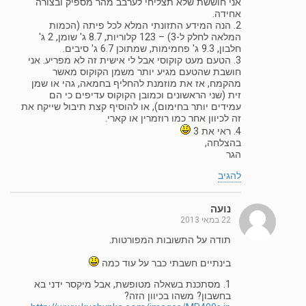
אני חוששת שלא תצליחי לערבב מהר מספיק ובצורה
אחידה.
2. הנה המידע התזונתי המלא לכל פיתה (הכמות
המלאה לחלק ל-3) – 123 קלוריות, 8.7 ג' שומן, 2 ג'
חלבון, 9.3 ג' פחמימות, שמתוכן 6.7 ג' סיבים.
3. הטעם מעט קוקוסי אבל לי אישית זה לא מפריע. אני
חושבת שהטעם מגיע יותר משמן הקוקוס מאשר
מהקמח, אז את מוזמנת להחליף בחמאה, גהי או שמן
זית (שני הראשונים וכמובן הקוקוס עדיפים כי הם
עמידים יותר בחימום), או להוסיף קצת תיבול שייקח את
זה לכיוון אחר כמו רוזמרין או קארי.
4. ראי את 3
בהצלחה,
הגר
להגיב
נועה
22 במאי 2013
תודה על התשובות המפורטות.
בינתיים חשבתי כבר על עוד כמה
1. מסתכנת בשאלה מטופשת, אבל מיקסר ידני בא
בחשבון? משהו בכיוון הזה?