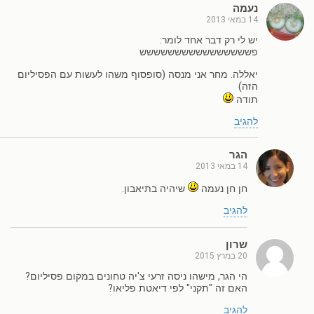
נעמה
14 במאי 2013
יש לי רק דבר אחד לומר:
פשששששששששששששששש
יאללה. מחר אני מנסה (סופסוף משהו לעשות עם הפסיליום
הזה)
תודה
להגיב
הגר
14 במאי 2013
חן חן נעמה
שיהיה בתיאבון.
להגיב
שרון
20 במרץ 2015
הי הגר, מישהו ניסה זרעי צ'יה טחונים במקום פסיליום?
האם זה "תקני" לפי דיאטת פליאו?
להגיב