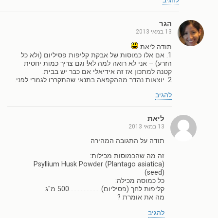
להגיב
הגר
13 במאי 2013
תודה ליאת
1. אם אלו כמוסות של אבקת קליפות פסיליום (ולא כל
הזרע) – אני לא רואה למה לא! וגם צריך כמות יחסית
קטנה למתכון אז זה אידיאלי אם כבר יש בבית.
2. יוצאות נהדר מההקפאה בתנאי שהתקררו לגמרי לפני.
להגיב
ליאת
13 במאי 2013
תודה על התגובה המהירה
זה מה שהכמוסות מכילות:
Psyllium Husk Powder (Plantago asiatica)
(seed)
כל כמוסה מכילה:
קליפות לחך (פסיליום)………………….500 מ"ג
מה את אומרת ?
להגיב