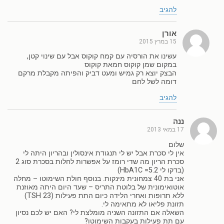
להגיב
אורן
15 במרץ 2015
עשינו את הורסיה עם קמח קוקוס אבל עם שינוי קטן,
במקום שמן קוקוס חמאת קוקוס
הבצק יוצא רק גמיש ומעט דביק והפיתה מקבלת מרקם
דומה לשל לחם
להגיב
ננה
17 במאי 2013
שלום
אין לי סכרת אבל יש לי תנגודת אינסולין ובהריון היתה לי
סכרת הריון מה שדי רומז על אפשרות לחלות בסכרת סוג 2
(בדקו לי HbA1C =5.2)
אני בת 40 צמחונית מינקות. בנוסף חולת השימוטו – מחלה
אוטואימונית של בלוטת התריס – שעד היום היתה מאוזנת
ללא תרופות ואחרי הלידה כיום התת פעילות (TSH 23)
תזונת פליאו לא מתאימה לי.
השאלה אם התזונה השניה מומלצת לי? האם יש לכם נסיון
עם תת פעילות בעקבות השימוטו?