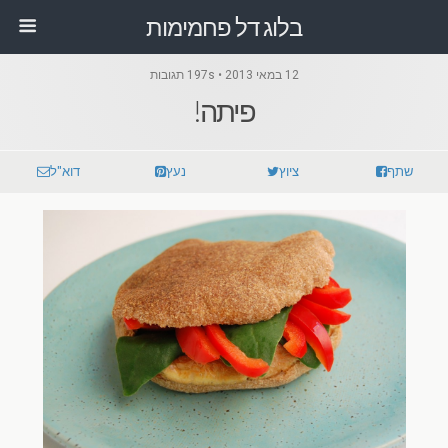
בלוג דל פחמימות
12 במאי 2013 • 197s תגובות
פיתה!
שתף
ציוץ
נעץ
דוא"ל