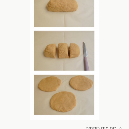
כוס מים
רותחים