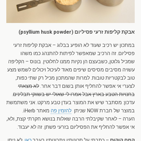
אבקת קליפות זרעי פסיליום (psyllium husk powder)
במתכון יש רכיב שעוד לא הופיע בבלוג – אבקת קליפות זרעי
פסיליום. זה הרכיב שמאפשר לפיתות להתנהג כמו משהו
שמכיל גלוטן, כשבעצם הן נקיות ממנו לחלוטין. בונוס – הקליפה
עשויה מסיבים מסיסים שיפים מאוד לעיכול ויכולים לשמש מצע
טוב לבקטריות טובות. למרות שהמתכון מכיל רק שתי כפות,
לצערי אי אפשר להחליף אותן בשום דבר אחר.
לא מצאתי
בחנויות הטבע בארץ אבל אמרו לי שאולי יש בשווקי תבלינים
.
עדכון: מסתבר שיש את המוצר בעדן טבע מרקט. אני משתמשת
במוצר של חברת NOW שניתן
להזמין פה
מאתר iHerb.
הערה – לאחר שקיבלתי הרבה שאלות בנושא חקרתי קצת, ולא,
אי אפשר להחליף את הפסיליום בזרעי פשתן. זה לא יעבוד.
קמח קוקוס
– כתבתי על תכונותיו ויתרונותיו בעבר
כאן
. לא ניתן