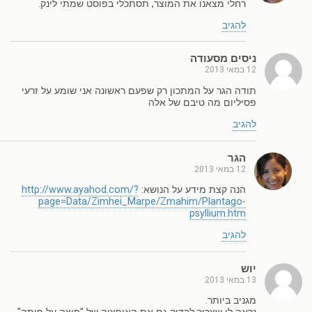
רחלי מצאנו את המוצר, תסתכלי בפוסט שמתי לינק.
להגיב
ניסים מסעודה
12 במאי 2013
תודה הגר על המתכון רק שפעם ראשונה אני שומע על זרעי
פסיליום מה טיבם של אלה
להגיב
הגר
12 במאי 2013
הנה קצת מידע על הנושא:
http://www.ayahod.com/?
page=Data/Zimhei_Marpe/Zmahim/Plantago-
psyllium.htm
להגיב
יוש
13 במאי 2013
מגניב ביותר.