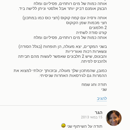
אותה כמות של מים רותחים, פסיליום ומלח
הבצק אומנם דביק יותר אבל אלסטי וניתן ללישה ביד.
אותה ורסיה עם קמח קוקוס (חצי כוס כמו במתכון)
חצי מכמות שמן הקוקוס
2 חלמונים
קורט סודה לשתיה
אותה כמות של מים רותחים, פסיליום ומלח
בשני המקרים, יצא מעולה, הן תופחות (בגלל הסודה)
ונשארות רכות ואווריריות
והבונוס, שיש 2 חלבונים שאפשר לעשות מהם חביתה
ולהכניס לפיתה.
כמובן, שהמתכון שלך מעולה, ובזכותך יכולתי למצוא את
ההמרות גם לגירסאות האחרות שניסיתי.
תודה וחג שמח
שני
להגיב
הגר
15 במאי 2013
תודה על השיתוף שני