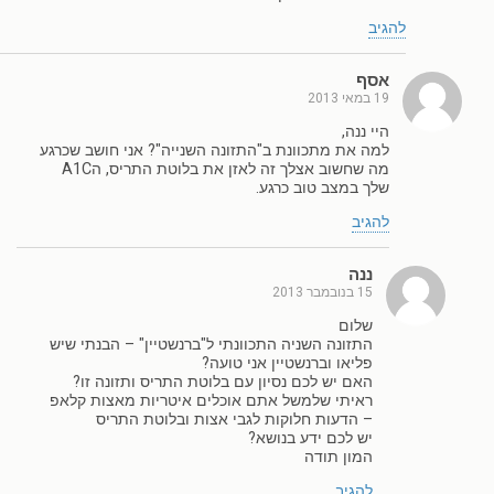
להגיב
אסף
19 במאי 2013
היי ננה,
למה את מתכוונת ב"התזונה השנייה"? אני חושב שכרגע
מה שחשוב אצלך זה לאזן את בלוטת התריס, הA1C
שלך במצב טוב כרגע.
להגיב
ננה
15 בנובמבר 2013
שלום
התזונה השניה התכוונתי ל"ברנשטיין" – הבנתי שיש
פליאו וברנשטיין אני טועה?
האם יש לכם נסיון עם בלוטת התריס ותזונה זו?
ראיתי שלמשל אתם אוכלים איטריות מאצות קלאפ
– הדעות חלוקות לגבי אצות ובלוטת התריס
יש לכם ידע בנושא?
המון תודה
להגיב