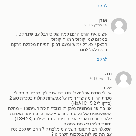
להגיב
אורן
15 במרץ 2015
עשינו את הורסיה עם קמח קוקוס אבל עם שינוי קטן,
במקום שמן קוקוס חמאת קוקוס
הבצק יוצא רק גמיש ומעט דביק והפיתה מקבלת מרקם
דומה לשל לחם
להגיב
ננה
17 במאי 2013
שלום
אין לי סכרת אבל יש לי תנגודת אינסולין ובהריון היתה לי
סכרת הריון מה שדי רומז על אפשרות לחלות בסכרת סוג 2
(בדקו לי HbA1C =5.2)
אני בת 40 צמחונית מינקות. בנוסף חולת השימוטו – מחלה
אוטואימונית של בלוטת התריס – שעד היום היתה מאוזנת
ללא תרופות ואחרי הלידה כיום התת פעילות (TSH 23)
תזונת פליאו לא מתאימה לי.
השאלה אם התזונה השניה מומלצת לי? האם יש לכם נסיון
עם תת פעילות בעקבות השימוטו?