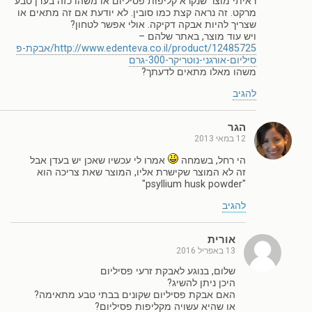
ראיתי מוצר שנקרא קליפות פסיליום או משהו כזה בעדן טבע
מרקט. זה נראה קצת כמו סובין. לא יודעת אם זה מתאים או
שצריך להיות אבקה דקיקה. אולי אפשר לטחון?
ויש עוד מוצר, באתר שלהם –
http://www.edenteva.co.il/product/12485725/אבקת-פ
סיליום-אורגני-נוטריקר-300-גרם
משהו מאלו מתאים לדעתך?
להגיב
הגר
12 במאי 2013
הי רחל, בשמחה
אמרו לי עכשיו שאכן יש בעדן אבל
זה לא המוצר שקישרת אליו, המוצר שאת צריכה הוא
"psyllium husk powder"
להגיב
אורית
13 באפריל 2016
שלום, בנוגע לאבקת זרעי פסיליום
היכן ניתן להשיג?
האם אבקת פסיליום שקונים בבתי טבע מתאימה?
או שהיא עשויה מקליפות פסיליום?