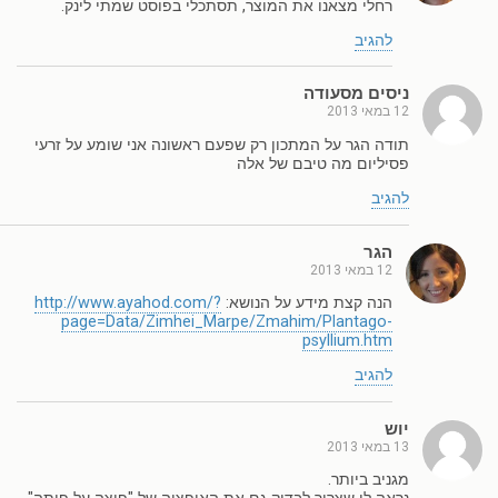
רחלי מצאנו את המוצר, תסתכלי בפוסט שמתי לינק.
להגיב
ניסים מסעודה
12 במאי 2013
תודה הגר על המתכון רק שפעם ראשונה אני שומע על זרעי
פסיליום מה טיבם של אלה
להגיב
הגר
12 במאי 2013
הנה קצת מידע על הנושא:
http://www.ayahod.com/?
page=Data/Zimhei_Marpe/Zmahim/Plantago-
psyllium.htm
להגיב
יוש
13 במאי 2013
מגניב ביותר.