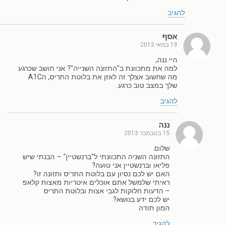
להגיב
אסף
19 במאי 2013
היי ננה,
למה את מתכוונת ב"התזונה השנייה"? אני חושב שכרגע
מה שחשוב אצלך זה לאזן את בלוטת התריס, הA1C
שלך במצב טוב כרגע.
להגיב
ננה
15 בנובמבר 2013
שלום
התזונה השניה התכוונתי ל"ברנשטיין" – הבנתי שיש
פליאו וברנשטיין אני טועה?
האם יש לכם נסיון עם בלוטת התריס ותזונה זו?
ראיתי שלמשל אתם אוכלים איטריות מאצות קלאפ
– הדעות חלוקות לגבי אצות ובלוטת התריס
יש לכם ידע בנושא?
המון תודה
להגיב