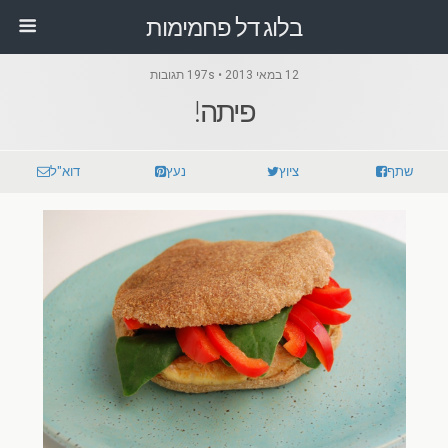
בלוג דל פחמימות
12 במאי 2013 • 197s תגובות
פיתה!
שתף
ציוץ
נעץ
דוא"ל