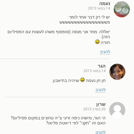
נעמה
14 במאי 2013
יש לי רק דבר אחד לומר:
פשששששששששששששששש
יאללה. מחר אני מנסה (סופסוף משהו לעשות עם הפסיליום
הזה)
תודה
להגיב
הגר
14 במאי 2013
חן חן נעמה
שיהיה בתיאבון.
להגיב
שרון
20 במרץ 2015
הי הגר, מישהו ניסה זרעי צ'יה טחונים במקום פסיליום?
האם זה "תקני" לפי דיאטת פליאו?
להגיב