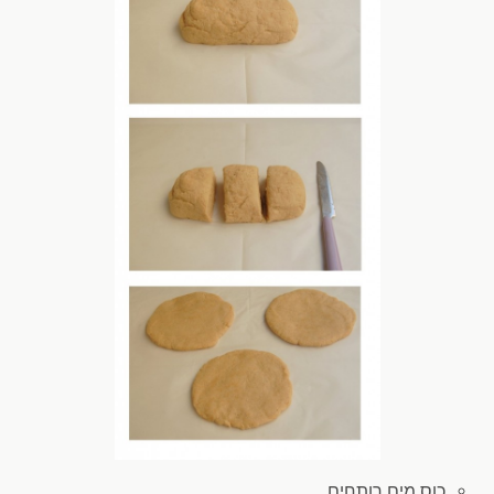
כוס מים
רותחים