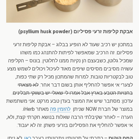
אבקת קליפות זרעי פסיליום (psyllium husk powder)
במתכון יש רכיב שעוד לא הופיע בבלוג – אבקת קליפות זרעי
פסיליום. זה הרכיב שמאפשר לפיתות להתנהג כמו משהו
שמכיל גלוטן, כשבעצם הן נקיות ממנו לחלוטין. בונוס – הקליפה
עשויה מסיבים מסיסים שיפים מאוד לעיכול ויכולים לשמש מצע
טוב לבקטריות טובות. למרות שהמתכון מכיל רק שתי כפות,
לצערי אי אפשר להחליף אותן בשום דבר אחר.
לא מצאתי
בחנויות הטבע בארץ אבל אמרו לי שאולי יש בשווקי תבלינים
.
עדכון: מסתבר שיש את המוצר בעדן טבע מרקט. אני משתמשת
במוצר של חברת NOW שניתן
להזמין פה
מאתר iHerb.
הערה – לאחר שקיבלתי הרבה שאלות בנושא חקרתי קצת, ולא,
אי אפשר להחליף את הפסיליום בזרעי פשתן. זה לא יעבוד.
קמח קוקוס
– כתבתי על תכונותיו ויתרונותיו בעבר
כאן
. לא ניתן