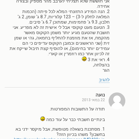
אני חוששת שלא תצליחי לערבב מהר מספיק ובצורה
אחידה.
2. הנה המידע התזונתי המלא לכל פיתה (הכמות
המלאה לחלק ל-3) – 123 קלוריות, 8.7 ג' שומן, 2 ג'
חלבון, 9.3 ג' פחמימות, שמתוכן 6.7 ג' סיבים.
3. הטעם מעט קוקוסי אבל לי אישית זה לא מפריע. אני
חושבת שהטעם מגיע יותר משמן הקוקוס מאשר
מהקמח, אז את מוזמנת להחליף בחמאה, גהי או שמן
זית (שני הראשונים וכמובן הקוקוס עדיפים כי הם
עמידים יותר בחימום), או להוסיף קצת תיבול שייקח את
זה לכיוון אחר כמו רוזמרין או קארי.
4. ראי את 3
בהצלחה,
הגר
להגיב
נועה
22 במאי 2013
תודה על התשובות המפורטות.
בינתיים חשבתי כבר על עוד כמה
1. מסתכנת בשאלה מטופשת, אבל מיקסר ידני בא
בחשבון? משהו בכיוון הזה?