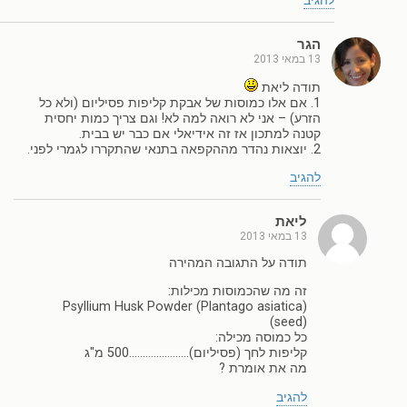
להגיב
הגר
13 במאי 2013
תודה ליאת
1. אם אלו כמוסות של אבקת קליפות פסיליום (ולא כל
הזרע) – אני לא רואה למה לא! וגם צריך כמות יחסית
קטנה למתכון אז זה אידיאלי אם כבר יש בבית.
2. יוצאות נהדר מההקפאה בתנאי שהתקררו לגמרי לפני.
להגיב
ליאת
13 במאי 2013
תודה על התגובה המהירה
זה מה שהכמוסות מכילות:
Psyllium Husk Powder (Plantago asiatica)
(seed)
כל כמוסה מכילה:
קליפות לחך (פסיליום)………………….500 מ"ג
מה את אומרת ?
להגיב