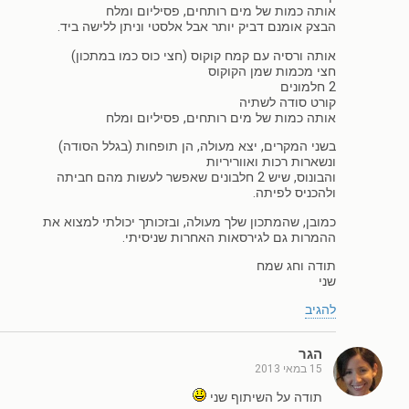
אותה כמות של מים רותחים, פסיליום ומלח
הבצק אומנם דביק יותר אבל אלסטי וניתן ללישה ביד.
אותה ורסיה עם קמח קוקוס (חצי כוס כמו במתכון)
חצי מכמות שמן הקוקוס
2 חלמונים
קורט סודה לשתיה
אותה כמות של מים רותחים, פסיליום ומלח
בשני המקרים, יצא מעולה, הן תופחות (בגלל הסודה)
ונשארות רכות ואווריריות
והבונוס, שיש 2 חלבונים שאפשר לעשות מהם חביתה
ולהכניס לפיתה.
כמובן, שהמתכון שלך מעולה, ובזכותך יכולתי למצוא את
ההמרות גם לגירסאות האחרות שניסיתי.
תודה וחג שמח
שני
להגיב
הגר
15 במאי 2013
תודה על השיתוף שני