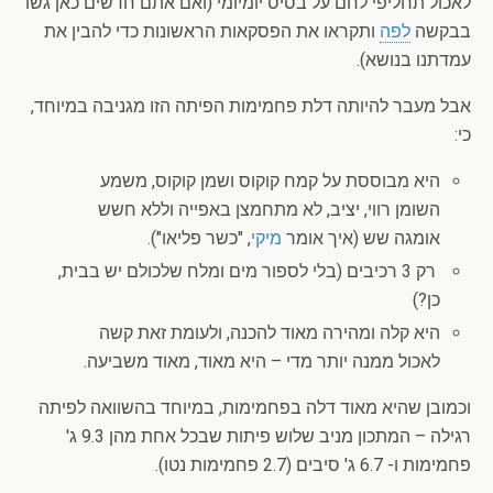
לאכול תחליפי לחם על בסיס יומיומי (ואם אתם חדשים כאן גשו
בבקשה
לפה
ותקראו את הפסקאות הראשונות כדי להבין את
עמדתנו בנושא).
אבל מעבר להיותה דלת פחמימות הפיתה הזו מגניבה במיוחד,
כי:
היא מבוססת על קמח קוקוס ושמן קוקוס, משמע
השומן רווי, יציב, לא מתחמצן באפייה וללא חשש
אומגה שש (איך אומר
מיקי
, "כשר פליאו").
רק 3 רכיבים (בלי לספור מים ומלח שלכולם יש בבית,
כן?)
היא קלה ומהירה מאוד להכנה, ולעומת זאת קשה
לאכול ממנה יותר מדי – היא מאוד, מאוד משביעה.
וכמובן שהיא מאוד דלה בפחמימות, במיוחד בהשוואה לפיתה
רגילה – המתכון מניב שלוש פיתות שבכל אחת מהן 9.3 ג'
פחמימות ו- 6.7 ג' סיבים (2.7 פחמימות נטו).