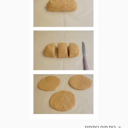
כוס מים
רותחים