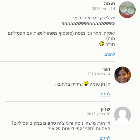
נעמה
14 במאי 2013
יש לי רק דבר אחד לומר:
פשששששששששששששששש
יאללה. מחר אני מנסה (סופסוף משהו לעשות עם הפסיליום
הזה)
תודה
להגיב
הגר
14 במאי 2013
חן חן נעמה
שיהיה בתיאבון.
להגיב
שרון
20 במרץ 2015
הי הגר, מישהו ניסה זרעי צ'יה טחונים במקום פסיליום?
האם זה "תקני" לפי דיאטת פליאו?
להגיב