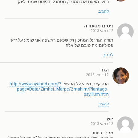
רחלי מצאנו את המוצר, תסתכלי בפוסט שמתי לינק.
להגיב
ניסים מסעודה
12 במאי 2013
תודה הגר על המתכון רק שפעם ראשונה אני שומע על זרעי
פסיליום מה טיבם של אלה
להגיב
הגר
12 במאי 2013
הנה קצת מידע על הנושא:
http://www.ayahod.com/?
page=Data/Zimhei_Marpe/Zmahim/Plantago-
psyllium.htm
להגיב
יוש
13 במאי 2013
מגניב ביותר.