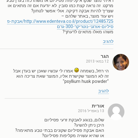
ראיתי מוצר שנקרא קליפות פסיליום או משהו כזה בעדן טבע
מרקט. זה נראה קצת כמו סובין. לא יודעת אם זה מתאים או
שצריך להיות אבקה דקיקה. אולי אפשר לטחון?
ויש עוד מוצר, באתר שלהם –
http://www.edenteva.co.il/product/12485725/אבקת-פ
סיליום-אורגני-נוטריקר-300-גרם
משהו מאלו מתאים לדעתך?
להגיב
הגר
12 במאי 2013
הי רחל, בשמחה
אמרו לי עכשיו שאכן יש בעדן אבל
זה לא המוצר שקישרת אליו, המוצר שאת צריכה הוא
"psyllium husk powder"
להגיב
אורית
13 באפריל 2016
שלום, בנוגע לאבקת זרעי פסיליום
היכן ניתן להשיג?
האם אבקת פסיליום שקונים בבתי טבע מתאימה?
או שהיא עשויה מקליפות פסיליום?