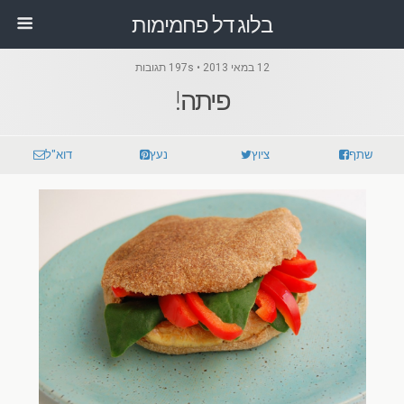
בלוג דל פחמימות
12 במאי 2013 • 197s תגובות
פיתה!
שתף
ציוץ
נעץ
דוא"ל