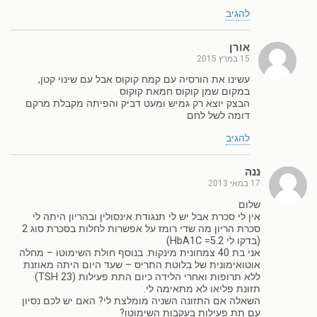
להגיב
אורן
15 במרץ 2015
עשינו את הורסיה עם קמח קוקוס אבל עם שינוי קטן,
במקום שמן קוקוס חמאת קוקוס
הבצק יוצא רק גמיש ומעט דביק והפיתה מקבלת מרקם
דומה לשל לחם
להגיב
ננה
17 במאי 2013
שלום
אין לי סכרת אבל יש לי תנגודת אינסולין ובהריון היתה לי
סכרת הריון מה שדי רומז על אפשרות לחלות בסכרת סוג 2
(בדקו לי HbA1C =5.2)
אני בת 40 צמחונית מינקות. בנוסף חולת השימוטו – מחלה
אוטואימונית של בלוטת התריס – שעד היום היתה מאוזנת
ללא תרופות ואחרי הלידה כיום התת פעילות (TSH 23)
תזונת פליאו לא מתאימה לי.
השאלה אם התזונה השניה מומלצת לי? האם יש לכם נסיון
עם תת פעילות בעקבות השימוטו?