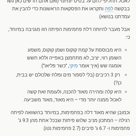
לאכול תחליפי לחם על בסיס יומיומי (ואם אתם חדשים כאן גשו
בבקשה
לפה
ותקראו את הפסקאות הראשונות כדי להבין את
עמדתנו בנושא).
אבל מעבר להיותה דלת פחמימות הפיתה הזו מגניבה במיוחד,
כי:
היא מבוססת על קמח קוקוס ושמן קוקוס, משמע
השומן רווי, יציב, לא מתחמצן באפייה וללא חשש
אומגה שש (איך אומר
מיקי
, "כשר פליאו").
רק 3 רכיבים (בלי לספור מים ומלח שלכולם יש בבית,
כן?)
היא קלה ומהירה מאוד להכנה, ולעומת זאת קשה
לאכול ממנה יותר מדי – היא מאוד, מאוד משביעה.
וכמובן שהיא מאוד דלה בפחמימות, במיוחד בהשוואה לפיתה
רגילה – המתכון מניב שלוש פיתות שבכל אחת מהן 9.3 ג'
פחמימות ו- 6.7 ג' סיבים (2.7 פחמימות נטו).