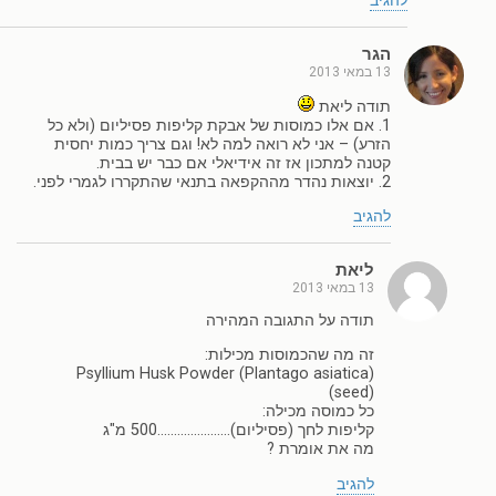
להגיב
הגר
13 במאי 2013
תודה ליאת
1. אם אלו כמוסות של אבקת קליפות פסיליום (ולא כל
הזרע) – אני לא רואה למה לא! וגם צריך כמות יחסית
קטנה למתכון אז זה אידיאלי אם כבר יש בבית.
2. יוצאות נהדר מההקפאה בתנאי שהתקררו לגמרי לפני.
להגיב
ליאת
13 במאי 2013
תודה על התגובה המהירה
זה מה שהכמוסות מכילות:
Psyllium Husk Powder (Plantago asiatica)
(seed)
כל כמוסה מכילה:
קליפות לחך (פסיליום)………………….500 מ"ג
מה את אומרת ?
להגיב