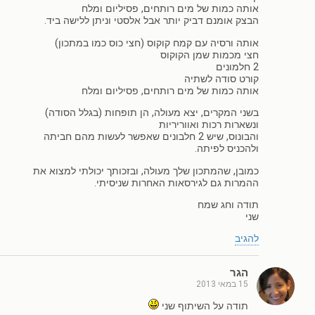
אותה כמות של מים רותחים, פסיליום ומלח
הבצק אומנם דביק יותר אבל אלסטי וניתן ללישה ביד.
אותה ורסיה עם קמח קוקוס (חצי כוס כמו במתכון)
חצי מכמות שמן הקוקוס
2 חלמונים
קורט סודה לשתיה
אותה כמות של מים רותחים, פסיליום ומלח
בשני המקרים, יצא מעולה, הן תופחות (בגלל הסודה)
ונשארות רכות ואווריריות
והבונוס, שיש 2 חלבונים שאפשר לעשות מהם חביתה
ולהכניס לפיתה.
כמובן, שהמתכון שלך מעולה, ובזכותך יכולתי למצוא את
ההמרות גם לגירסאות האחרות שניסיתי.
תודה וחג שמח
שני
להגיב
הגר
15 במאי 2013
תודה על השיתוף שני