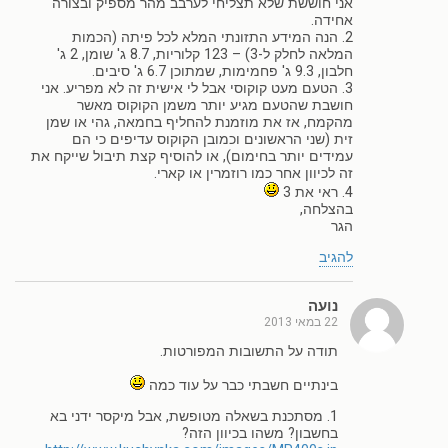
אני חוששת שלא תצליחי לערבב מהר מספיק ובצורה
אחידה.
2. הנה המידע התזונתי המלא לכל פיתה (הכמות
המלאה לחלק ל-3) – 123 קלוריות, 8.7 ג' שומן, 2 ג'
חלבון, 9.3 ג' פחמימות, שמתוכן 6.7 ג' סיבים.
3. הטעם מעט קוקוסי אבל לי אישית זה לא מפריע. אני
חושבת שהטעם מגיע יותר משמן הקוקוס מאשר
מהקמח, אז את מוזמנת להחליף בחמאה, גהי או שמן
זית (שני הראשונים וכמובן הקוקוס עדיפים כי הם
עמידים יותר בחימום), או להוסיף קצת תיבול שייקח את
זה לכיוון אחר כמו רוזמרין או קארי.
4. ראי את 3
בהצלחה,
הגר
להגיב
נועה
22 במאי 2013
תודה על התשובות המפורטות.
בינתיים חשבתי כבר על עוד כמה
1. מסתכנת בשאלה מטופשת, אבל מיקסר ידני בא
בחשבון? משהו בכיוון הזה?