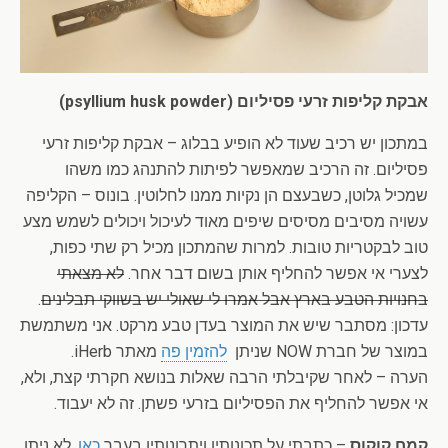
אבקת קליפות זרעי פסיליום (psyllium husk powder)
במתכון יש רכיב שעוד לא הופיע בבלוג – אבקת קליפות זרעי
פסיליום. זה הרכיב שמאפשר לפיתות להתנהג כמו משהו
שמכיל גלוטן, כשבעצם הן נקיות ממנו לחלוטין. בונוס – הקליפה
עשויה מסיבים מסיסים שיפים מאוד לעיכול ויכולים לשמש מצע
טוב לבקטריות טובות. למרות שהמתכון מכיל רק שתי כפות,
לצערי אי אפשר להחליף אותן בשום דבר אחר.
לא מצאתי
בחנויות הטבע בארץ אבל אמרו לי שאולי יש בשווקי תבלינים
.
עדכון: מסתבר שיש את המוצר בעדן טבע מרקט. אני משתמשת
במוצר של חברת NOW שניתן
להזמין פה
מאתר iHerb.
הערה – לאחר שקיבלתי הרבה שאלות בנושא חקרתי קצת, ולא,
אי אפשר להחליף את הפסיליום בזרעי פשתן. זה לא יעבוד.
קמח קוקוס
– כתבתי על תכונותיו ויתרונותיו בעבר
כאן
. לא ניתן