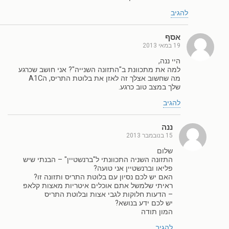
להגיב
אסף
19 במאי 2013
היי ננה,
למה את מתכוונת ב"התזונה השנייה"? אני חושב שכרגע
מה שחשוב אצלך זה לאזן את בלוטת התריס, הA1C
שלך במצב טוב כרגע.
להגיב
ננה
15 בנובמבר 2013
שלום
התזונה השניה התכוונתי ל"ברנשטיין" – הבנתי שיש
פליאו וברנשטיין אני טועה?
האם יש לכם נסיון עם בלוטת התריס ותזונה זו?
ראיתי שלמשל אתם אוכלים איטריות מאצות קלאפ
– הדעות חלוקות לגבי אצות ובלוטת התריס
יש לכם ידע בנושא?
המון תודה
להגיב