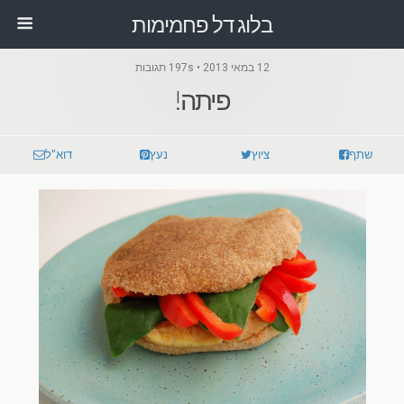
בלוג דל פחמימות
12 במאי 2013 • 197s תגובות
פיתה!
שתף
ציוץ
נעץ
דוא"ל