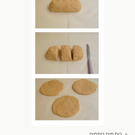
כוס מים
רותחים