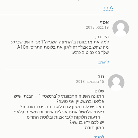
להגיב
אסף
19 במאי 2013
היי ננה,
למה את מתכוונת ב"התזונה השנייה"? אני חושב שכרגע
מה שחשוב אצלך זה לאזן את בלוטת התריס, הA1C
שלך במצב טוב כרגע.
להגיב
ננה
15 בנובמבר 2013
שלום
התזונה השניה התכוונתי ל"ברנשטיין" – הבנתי שיש
פליאו וברנשטיין אני טועה?
האם יש לכם נסיון עם בלוטת התריס ותזונה זו?
ראיתי שלמשל אתם אוכלים איטריות מאצות קלאפ
– הדעות חלוקות לגבי אצות ובלוטת התריס
יש לכם ידע בנושא?
המון תודה
להגיב