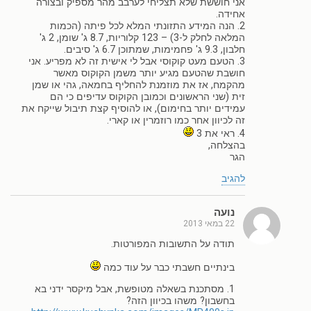
אני חוששת שלא תצליחי לערבב מהר מספיק ובצורה
אחידה.
2. הנה המידע התזונתי המלא לכל פיתה (הכמות
המלאה לחלק ל-3) – 123 קלוריות, 8.7 ג' שומן, 2 ג'
חלבון, 9.3 ג' פחמימות, שמתוכן 6.7 ג' סיבים.
3. הטעם מעט קוקוסי אבל לי אישית זה לא מפריע. אני
חושבת שהטעם מגיע יותר משמן הקוקוס מאשר
מהקמח, אז את מוזמנת להחליף בחמאה, גהי או שמן
זית (שני הראשונים וכמובן הקוקוס עדיפים כי הם
עמידים יותר בחימום), או להוסיף קצת תיבול שייקח את
זה לכיוון אחר כמו רוזמרין או קארי.
4. ראי את 3
בהצלחה,
הגר
להגיב
נועה
22 במאי 2013
תודה על התשובות המפורטות.
בינתיים חשבתי כבר על עוד כמה
1. מסתכנת בשאלה מטופשת, אבל מיקסר ידני בא
בחשבון? משהו בכיוון הזה?