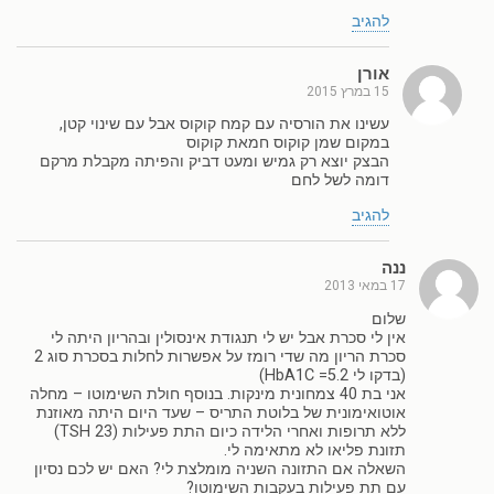
להגיב
אורן
15 במרץ 2015
עשינו את הורסיה עם קמח קוקוס אבל עם שינוי קטן,
במקום שמן קוקוס חמאת קוקוס
הבצק יוצא רק גמיש ומעט דביק והפיתה מקבלת מרקם
דומה לשל לחם
להגיב
ננה
17 במאי 2013
שלום
אין לי סכרת אבל יש לי תנגודת אינסולין ובהריון היתה לי
סכרת הריון מה שדי רומז על אפשרות לחלות בסכרת סוג 2
(בדקו לי HbA1C =5.2)
אני בת 40 צמחונית מינקות. בנוסף חולת השימוטו – מחלה
אוטואימונית של בלוטת התריס – שעד היום היתה מאוזנת
ללא תרופות ואחרי הלידה כיום התת פעילות (TSH 23)
תזונת פליאו לא מתאימה לי.
השאלה אם התזונה השניה מומלצת לי? האם יש לכם נסיון
עם תת פעילות בעקבות השימוטו?