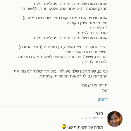
אותה כמות של מים רותחים, פסיליום ומלח
הבצק אומנם דביק יותר אבל אלסטי וניתן ללישה ביד.
אותה ורסיה עם קמח קוקוס (חצי כוס כמו במתכון)
חצי מכמות שמן הקוקוס
2 חלמונים
קורט סודה לשתיה
אותה כמות של מים רותחים, פסיליום ומלח
בשני המקרים, יצא מעולה, הן תופחות (בגלל הסודה)
ונשארות רכות ואווריריות
והבונוס, שיש 2 חלבונים שאפשר לעשות מהם חביתה
ולהכניס לפיתה.
כמובן, שהמתכון שלך מעולה, ובזכותך יכולתי למצוא את
ההמרות גם לגירסאות האחרות שניסיתי.
תודה וחג שמח
שני
להגיב
הגר
15 במאי 2013
תודה על השיתוף שני