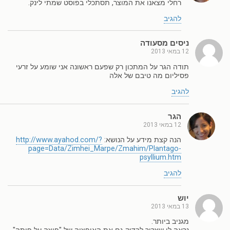
רחלי מצאנו את המוצר, תסתכלי בפוסט שמתי לינק.
להגיב
ניסים מסעודה
12 במאי 2013
תודה הגר על המתכון רק שפעם ראשונה אני שומע על זרעי
פסיליום מה טיבם של אלה
להגיב
הגר
12 במאי 2013
הנה קצת מידע על הנושא:
http://www.ayahod.com/?
page=Data/Zimhei_Marpe/Zmahim/Plantago-
psyllium.htm
להגיב
יוש
13 במאי 2013
מגניב ביותר.