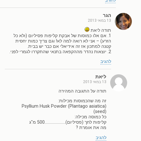
להגיב
הגר
13 במאי 2013
תודה ליאת
1. אם אלו כמוסות של אבקת קליפות פסיליום (ולא כל
הזרע) – אני לא רואה למה לא! וגם צריך כמות יחסית
קטנה למתכון אז זה אידיאלי אם כבר יש בבית.
2. יוצאות נהדר מההקפאה בתנאי שהתקררו לגמרי לפני.
להגיב
ליאת
13 במאי 2013
תודה על התגובה המהירה
זה מה שהכמוסות מכילות:
Psyllium Husk Powder (Plantago asiatica)
(seed)
כל כמוסה מכילה:
קליפות לחך (פסיליום)………………….500 מ"ג
מה את אומרת ?
להגיב