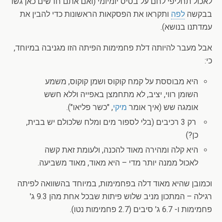
לאכול תחליפי לחם על בסיס יומיומי (ואם אתם חדשים כאן גשו
בבקשה
לפה
ותקראו את הפסקאות הראשונות כדי להבין את
עמדתנו בנושא).
אבל מעבר להיותה דלת פחמימות הפיתה הזו מגניבה במיוחד,
כי:
היא מבוססת על קמח קוקוס ושמן קוקוס, משמע
השומן רווי, יציב, לא מתחמצן באפייה וללא חשש
אומגה שש (איך אומר
מיקי
, "כשר פליאו").
רק 3 רכיבים (בלי לספור מים ומלח שלכולם יש בבית,
כן?)
היא קלה ומהירה מאוד להכנה, ולעומת זאת קשה
לאכול ממנה יותר מדי – היא מאוד, מאוד משביעה.
וכמובן שהיא מאוד דלה בפחמימות, במיוחד בהשוואה לפיתה
רגילה – המתכון מניב שלוש פיתות שבכל אחת מהן 9.3 ג'
פחמימות ו- 6.7 ג' סיבים (2.7 פחמימות נטו).