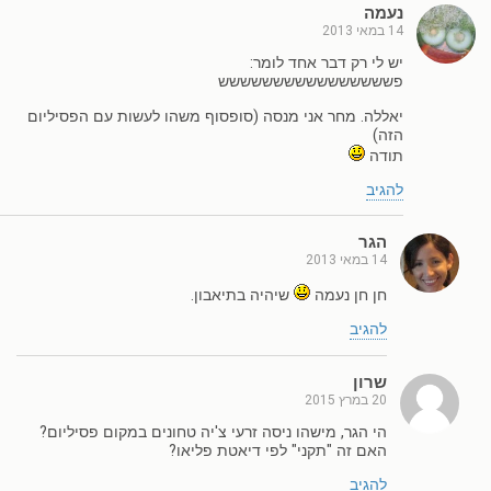
נעמה
14 במאי 2013
יש לי רק דבר אחד לומר:
פשששששששששששששששש
יאללה. מחר אני מנסה (סופסוף משהו לעשות עם הפסיליום
הזה)
תודה
להגיב
הגר
14 במאי 2013
חן חן נעמה
שיהיה בתיאבון.
להגיב
שרון
20 במרץ 2015
הי הגר, מישהו ניסה זרעי צ'יה טחונים במקום פסיליום?
האם זה "תקני" לפי דיאטת פליאו?
להגיב