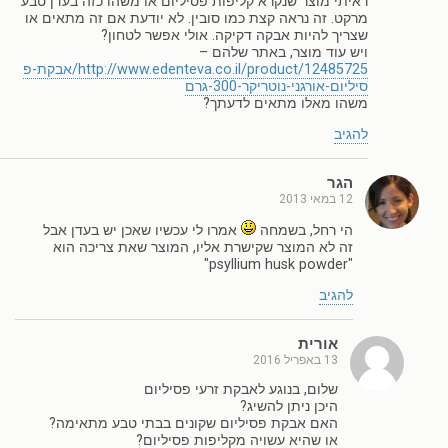
ראיתי מוצר שנקרא קליפות פסיליום או משהו כזה בעדן טבע
מרקט. זה נראה קצת כמו סובין. לא יודעת אם זה מתאים או
שצריך להיות אבקה דקיקה. אולי אפשר לטחון?
ויש עוד מוצר, באתר שלהם –
http://www.edenteva.co.il/product/12485725/אבקת-פ
סיליום-אורגני-נוטריקר-300-גרם
משהו מאלו מתאים לדעתך?
להגיב
הגר
12 במאי 2013
הי רחל, בשמחה
אמרו לי עכשיו שאכן יש בעדן אבל
זה לא המוצר שקישרת אליו, המוצר שאת צריכה הוא
"psyllium husk powder"
להגיב
אורית
13 באפריל 2016
שלום, בנוגע לאבקת זרעי פסיליום
היכן ניתן להשיג?
האם אבקת פסיליום שקונים בבתי טבע מתאימה?
או שהיא עשויה מקליפות פסיליום?