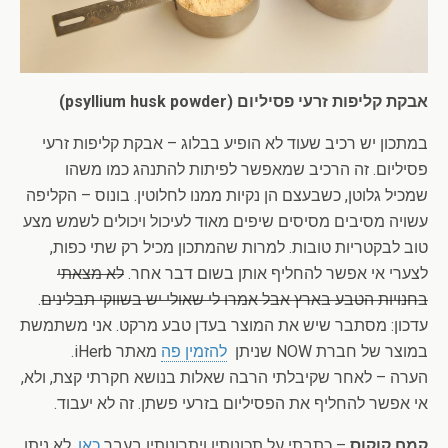
אבקת קליפות זרעי פסיליום (psyllium husk powder)
במתכון יש רכיב שעוד לא הופיע בבלוג – אבקת קליפות זרעי
פסיליום. זה הרכיב שמאפשר לפיתות להתנהג כמו משהו
שמכיל גלוטן, כשבעצם הן נקיות ממנו לחלוטין. בונוס – הקליפה
עשויה מסיבים מסיסים שיפים מאוד לעיכול ויכולים לשמש מצע
טוב לבקטריות טובות. למרות שהמתכון מכיל רק שתי כפות,
לצערי אי אפשר להחליף אותן בשום דבר אחר.
לא מצאתי
בחנויות הטבע בארץ אבל אמרו לי שאולי יש בשווקי תבלינים
.
עדכון: מסתבר שיש את המוצר בעדן טבע מרקט. אני משתמשת
במוצר של חברת NOW שניתן
להזמין פה
מאתר iHerb.
הערה – לאחר שקיבלתי הרבה שאלות בנושא חקרתי קצת, ולא,
אי אפשר להחליף את הפסיליום בזרעי פשתן. זה לא יעבוד.
קמח קוקוס
– כתבתי על תכונותיו ויתרונותיו בעבר
כאן
. לא ניתן