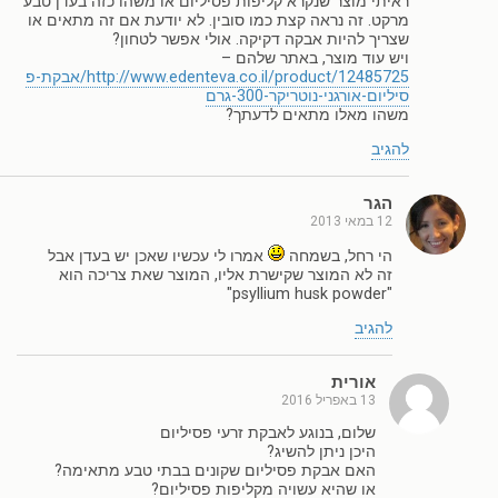
ראיתי מוצר שנקרא קליפות פסיליום או משהו כזה בעדן טבע
מרקט. זה נראה קצת כמו סובין. לא יודעת אם זה מתאים או
שצריך להיות אבקה דקיקה. אולי אפשר לטחון?
ויש עוד מוצר, באתר שלהם –
http://www.edenteva.co.il/product/12485725/אבקת-פ
סיליום-אורגני-נוטריקר-300-גרם
משהו מאלו מתאים לדעתך?
להגיב
הגר
12 במאי 2013
הי רחל, בשמחה
אמרו לי עכשיו שאכן יש בעדן אבל
זה לא המוצר שקישרת אליו, המוצר שאת צריכה הוא
"psyllium husk powder"
להגיב
אורית
13 באפריל 2016
שלום, בנוגע לאבקת זרעי פסיליום
היכן ניתן להשיג?
האם אבקת פסיליום שקונים בבתי טבע מתאימה?
או שהיא עשויה מקליפות פסיליום?