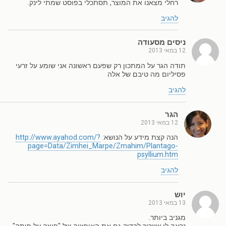
רחלי מצאנו את המוצר, תסתכלי בפוסט שמתי לינק.
להגיב
ניסים מסעודה
12 במאי 2013
תודה הגר על המתכון רק שפעם ראשונה אני שומע על זרעי
פסיליום מה טיבם של אלה
להגיב
הגר
12 במאי 2013
הנה קצת מידע על הנושא:
http://www.ayahod.com/?
page=Data/Zimhei_Marpe/Zmahim/Plantago-
psyllium.htm
להגיב
יוש
13 במאי 2013
מגניב ביותר.