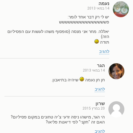
נעמה
14 במאי 2013
יש לי רק דבר אחד לומר:
פשששששששששששששששש
יאללה. מחר אני מנסה (סופסוף משהו לעשות עם הפסיליום
הזה)
תודה
להגיב
הגר
14 במאי 2013
חן חן נעמה
שיהיה בתיאבון.
להגיב
שרון
20 במרץ 2015
הי הגר, מישהו ניסה זרעי צ'יה טחונים במקום פסיליום?
האם זה "תקני" לפי דיאטת פליאו?
להגיב