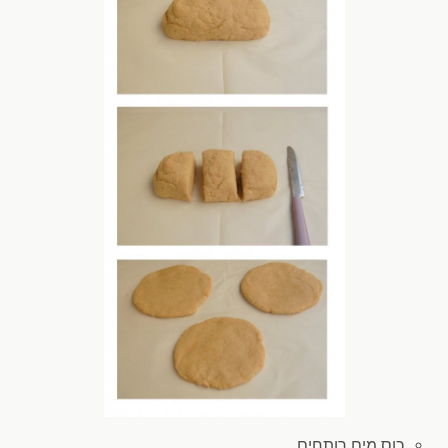
כוס מים
רותחים