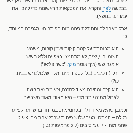
לאכול תחליפי לחם על בסיס יומיומי (ואם אתם חדשים כאן גשו
בבקשה
לפה
ותקראו את הפסקאות הראשונות כדי להבין את
עמדתנו בנושא).
אבל מעבר להיותה דלת פחמימות הפיתה הזו מגניבה במיוחד,
כי:
היא מבוססת על קמח קוקוס ושמן קוקוס, משמע
השומן רווי, יציב, לא מתחמצן באפייה וללא חשש
אומגה שש (איך אומר
מיקי
, "כשר פליאו").
רק 3 רכיבים (בלי לספור מים ומלח שלכולם יש בבית,
כן?)
היא קלה ומהירה מאוד להכנה, ולעומת זאת קשה
לאכול ממנה יותר מדי – היא מאוד, מאוד משביעה.
וכמובן שהיא מאוד דלה בפחמימות, במיוחד בהשוואה לפיתה
רגילה – המתכון מניב שלוש פיתות שבכל אחת מהן 9.3 ג'
פחמימות ו- 6.7 ג' סיבים (2.7 פחמימות נטו).