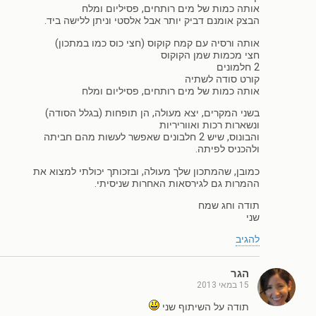
אותה כמות של מים רותחים, פסיליום ומלח
הבצק אומנם דביק יותר אבל אלסטי וניתן ללישה ביד.
אותה ורסיה עם קמח קוקוס (חצי כוס כמו במתכון)
חצי מכמות שמן הקוקוס
2 חלמונים
קורט סודה לשתיה
אותה כמות של מים רותחים, פסיליום ומלח
בשני המקרים, יצא מעולה, הן תופחות (בגלל הסודה)
ונשארות רכות ואווריריות
והבונוס, שיש 2 חלבונים שאפשר לעשות מהם חביתה
ולהכניס לפיתה.
כמובן, שהמתכון שלך מעולה, ובזכותך יכולתי למצוא את
ההמרות גם לגירסאות האחרות שניסיתי.
תודה וחג שמח
שני
להגיב
הגר
15 במאי 2013
תודה על השיתוף שני