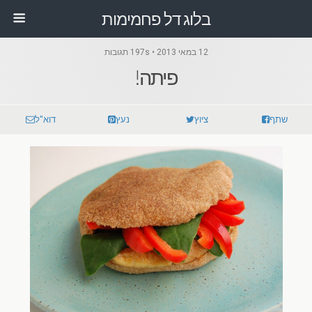
בלוג דל פחמימות
12 במאי 2013 • 197s תגובות
פיתה!
שתף
ציוץ
נעץ
דוא"ל