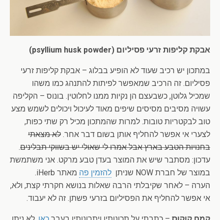
אבקת קליפות זרעי פסיליום (psyllium husk powder)
במתכון יש רכיב שעוד לא הופיע בבלוג – אבקת קליפות זרעי
פסיליום. זה הרכיב שמאפשר לפיתות להתנהג כמו משהו
שמכיל גלוטן, כשבעצם הן נקיות ממנו לחלוטין. בונוס – הקליפה
עשויה מסיבים מסיסים שיפים מאוד לעיכול ויכולים לשמש מצע
טוב לבקטריות טובות. למרות שהמתכון מכיל רק שתי כפות,
לצערי אי אפשר להחליף אותן בשום דבר אחר.
לא מצאתי
בחנויות הטבע בארץ אבל אמרו לי שאולי יש בשווקי תבלינים
.
עדכון: מסתבר שיש את המוצר בעדן טבע מרקט. אני משתמשת
במוצר של חברת NOW שניתן
להזמין פה
מאתר iHerb.
הערה – לאחר שקיבלתי הרבה שאלות בנושא חקרתי קצת, ולא,
אי אפשר להחליף את הפסיליום בזרעי פשתן. זה לא יעבוד.
קמח קוקוס
– כתבתי על תכונותיו ויתרונותיו בעבר
כאן
. לא ניתן