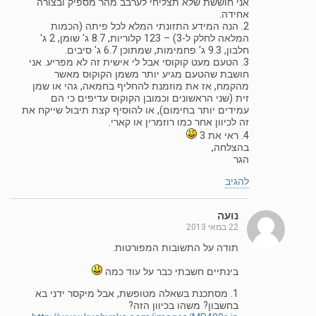
אני חוששת שלא תצליחי לערבב מהר מספיק ובצורה
אחידה.
2. הנה המידע התזונתי המלא לכל פיתה (הכמות
המלאה לחלק ל-3) – 123 קלוריות, 8.7 ג' שומן, 2 ג'
חלבון, 9.3 ג' פחמימות, שמתוכן 6.7 ג' סיבים.
3. הטעם מעט קוקוסי אבל לי אישית זה לא מפריע. אני
חושבת שהטעם מגיע יותר משמן הקוקוס מאשר
מהקמח, אז את מוזמנת להחליף בחמאה, גהי או שמן
זית (שני הראשונים וכמובן הקוקוס עדיפים כי הם
עמידים יותר בחימום), או להוסיף קצת תיבול שייקח את
זה לכיוון אחר כמו רוזמרין או קארי.
4. ראי את 3
בהצלחה,
הגר
להגיב
נועה
22 במאי 2013
תודה על התשובות המפורטות.
בינתיים חשבתי כבר על עוד כמה
1. מסתכנת בשאלה מטופשת, אבל מיקסר ידני בא
בחשבון? משהו בכיוון הזה?