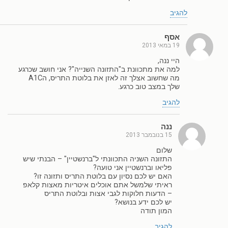
להגיב
אסף
19 במאי 2013
היי ננה,
למה את מתכוונת ב"התזונה השנייה"? אני חושב שכרגע
מה שחשוב אצלך זה לאזן את בלוטת התריס, הA1C
שלך במצב טוב כרגע.
להגיב
ננה
15 בנובמבר 2013
שלום
התזונה השניה התכוונתי ל"ברנשטיין" – הבנתי שיש
פליאו וברנשטיין אני טועה?
האם יש לכם נסיון עם בלוטת התריס ותזונה זו?
ראיתי שלמשל אתם אוכלים איטריות מאצות קלאפ
– הדעות חלוקות לגבי אצות ובלוטת התריס
יש לכם ידע בנושא?
המון תודה
להגיב