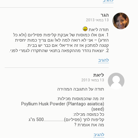
להגיב
הגר
13 במאי 2013
תודה ליאת
1. אם אלו כמוסות של אבקת קליפות פסיליום (ולא כל
הזרע) – אני לא רואה למה לא! וגם צריך כמות יחסית
קטנה למתכון אז זה אידיאלי אם כבר יש בבית.
2. יוצאות נהדר מההקפאה בתנאי שהתקררו לגמרי לפני.
להגיב
ליאת
13 במאי 2013
תודה על התגובה המהירה
זה מה שהכמוסות מכילות:
Psyllium Husk Powder (Plantago asiatica)
(seed)
כל כמוסה מכילה:
קליפות לחך (פסיליום)………………….500 מ"ג
מה את אומרת ?
להגיב