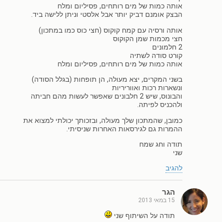
אותה כמות של מים רותחים, פסיליום ומלח
הבצק אומנם דביק יותר אבל אלסטי וניתן ללישה ביד.
אותה ורסיה עם קמח קוקוס (חצי כוס כמו במתכון)
חצי מכמות שמן הקוקוס
2 חלמונים
קורט סודה לשתיה
אותה כמות של מים רותחים, פסיליום ומלח
בשני המקרים, יצא מעולה, הן תופחות (בגלל הסודה)
ונשארות רכות ואווריריות
והבונוס, שיש 2 חלבונים שאפשר לעשות מהם חביתה
ולהכניס לפיתה.
כמובן, שהמתכון שלך מעולה, ובזכותך יכולתי למצוא את
ההמרות גם לגירסאות האחרות שניסיתי.
תודה וחג שמח
שני
להגיב
הגר
15 במאי 2013
תודה על השיתוף שני