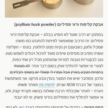
אבקת קליפות זרעי פסיליום (psyllium husk powder)
במתכון יש רכיב שעוד לא הופיע בבלוג – אבקת קליפות זרעי
פסיליום. זה הרכיב שמאפשר לפיתות להתנהג כמו משהו
שמכיל גלוטן, כשבעצם הן נקיות ממנו לחלוטין. בונוס – הקליפה
עשויה מסיבים מסיסים שיפים מאוד לעיכול ויכולים לשמש מצע
טוב לבקטריות טובות. למרות שהמתכון מכיל רק שתי כפות,
לצערי אי אפשר להחליף אותן בשום דבר אחר.
לא מצאתי
בחנויות הטבע בארץ אבל אמרו לי שאולי יש בשווקי תבלינים
.
עדכון: מסתבר שיש את המוצר בעדן טבע מרקט. אני משתמשת
במוצר של חברת NOW שניתן
להזמין פה
מאתר iHerb.
הערה – לאחר שקיבלתי הרבה שאלות בנושא חקרתי קצת, ולא,
אי אפשר להחליף את הפסיליום בזרעי פשתן. זה לא יעבוד.
קמח קוקוס
– כתבתי על תכונותיו ויתרונותיו בעבר
כאן
. לא ניתן