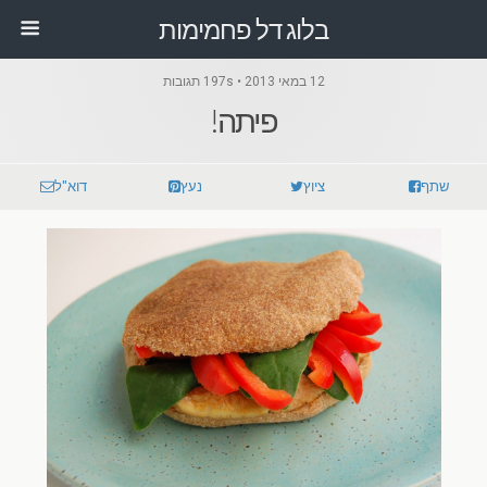
בלוג דל פחמימות
12 במאי 2013 • 197s תגובות
פיתה!
שתף
ציוץ
נעץ
דוא"ל