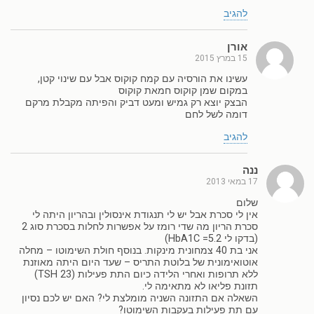
להגיב
אורן
15 במרץ 2015
עשינו את הורסיה עם קמח קוקוס אבל עם שינוי קטן,
במקום שמן קוקוס חמאת קוקוס
הבצק יוצא רק גמיש ומעט דביק והפיתה מקבלת מרקם
דומה לשל לחם
להגיב
ננה
17 במאי 2013
שלום
אין לי סכרת אבל יש לי תנגודת אינסולין ובהריון היתה לי
סכרת הריון מה שדי רומז על אפשרות לחלות בסכרת סוג 2
(בדקו לי HbA1C =5.2)
אני בת 40 צמחונית מינקות. בנוסף חולת השימוטו – מחלה
אוטואימונית של בלוטת התריס – שעד היום היתה מאוזנת
ללא תרופות ואחרי הלידה כיום התת פעילות (TSH 23)
תזונת פליאו לא מתאימה לי.
השאלה אם התזונה השניה מומלצת לי? האם יש לכם נסיון
עם תת פעילות בעקבות השימוטו?