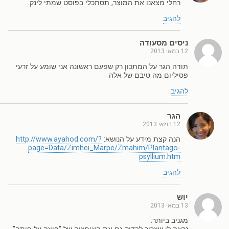
רחלי מצאנו את המוצר, תסתכלי בפוסט שמתי לינק.
להגיב
ניסים מסעודה
12 במאי 2013
תודה הגר על המתכון רק שפעם ראשונה אני שומע על זרעי
פסיליום מה טיבם של אלה
להגיב
הגר
12 במאי 2013
הנה קצת מידע על הנושא:
http://www.ayahod.com/?
page=Data/Zimhei_Marpe/Zmahim/Plantago-
psyllium.htm
להגיב
יוש
13 במאי 2013
מגניב ביותר.