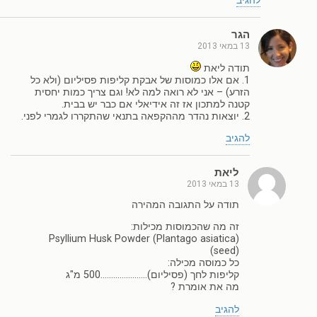
להגיב
הגר
13 במאי 2013
תודה ליאת
1. אם אלו כמוסות של אבקת קליפות פסיליום (ולא כל
הזרע) – אני לא רואה למה לא! וגם צריך כמות יחסית
קטנה למתכון אז זה אידיאלי אם כבר יש בבית.
2. יוצאות נהדר מההקפאה בתנאי שהתקררו לגמרי לפני.
להגיב
ליאת
13 במאי 2013
תודה על התגובה המהירה
זה מה שהכמוסות מכילות:
Psyllium Husk Powder (Plantago asiatica)
(seed)
כל כמוסה מכילה:
קליפות לחך (פסיליום)………………….500 מ"ג
מה את אומרת ?
להגיב