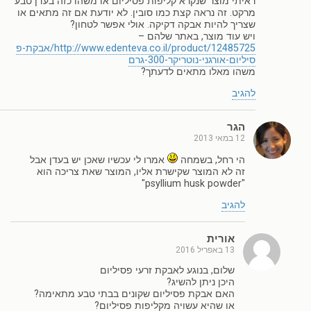
ראיתי מוצר שנקרא קליפות פסיליום או משהו כזה בעדן טבע
מרקט. זה נראה קצת כמו סובין. לא יודעת אם זה מתאים או
שצריך להיות אבקה דקיקה. אולי אפשר לטחון?
ויש עוד מוצר, באתר שלהם –
http://www.edenteva.co.il/product/12485725/אבקת-פ
סיליום-אורגני-נוטריקר-300-גרם
משהו מאלו מתאים לדעתך?
להגיב
הגר
12 במאי 2013
הי רחל, בשמחה
אמרו לי עכשיו שאכן יש בעדן אבל
זה לא המוצר שקישרת אליו, המוצר שאת צריכה הוא
"psyllium husk powder"
להגיב
אורית
13 באפריל 2016
שלום, בנוגע לאבקת זרעי פסיליום
היכן ניתן להשיג?
האם אבקת פסיליום שקונים בבתי טבע מתאימה?
או שהיא עשויה מקליפות פסיליום?