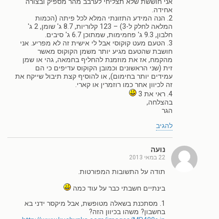
אני חוששת שלא תצליחי לערבב מהר מספיק ובצורה
אחידה.
2. הנה המידע התזונתי המלא לכל פיתה (הכמות
המלאה לחלק ל-3) – 123 קלוריות, 8.7 ג' שומן, 2 ג'
חלבון, 9.3 ג' פחמימות, שמתוכן 6.7 ג' סיבים.
3. הטעם מעט קוקוסי אבל לי אישית זה לא מפריע. אני
חושבת שהטעם מגיע יותר משמן הקוקוס מאשר
מהקמח, אז את מוזמנת להחליף בחמאה, גהי או שמן
זית (שני הראשונים וכמובן הקוקוס עדיפים כי הם
עמידים יותר בחימום), או להוסיף קצת תיבול שייקח את
זה לכיוון אחר כמו רוזמרין או קארי.
4. ראי את 3
בהצלחה,
הגר
להגיב
נועה
22 במאי 2013
תודה על התשובות המפורטות.
בינתיים חשבתי כבר על עוד כמה
1. מסתכנת בשאלה מטופשת, אבל מיקסר ידני בא
בחשבון? משהו בכיוון הזה?