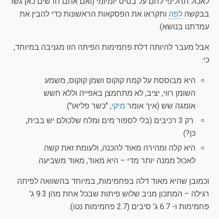
לאכול תחליפי לחם על בסיס יומיומי (ואם אתם חדשים כאן גשו
בבקשה
לפה
ותקראו את הפסקאות הראשונות כדי להבין את
עמדתנו בנושא).
אבל מעבר להיותה דלת פחמימות הפיתה הזו מגניבה במיוחד,
כי:
היא מבוססת על קמח קוקוס ושמן קוקוס, משמע
השומן רווי, יציב, לא מתחמצן באפייה וללא חשש
אומגה שש (איך אומר
מיקי
, "כשר פליאו").
רק 3 רכיבים (בלי לספור מים ומלח שלכולם יש בבית,
כן?)
היא קלה ומהירה מאוד להכנה, ולעומת זאת קשה
לאכול ממנה יותר מדי – היא מאוד, מאוד משביעה.
וכמובן שהיא מאוד דלה בפחמימות, במיוחד בהשוואה לפיתה
רגילה – המתכון מניב שלוש פיתות שבכל אחת מהן 9.3 ג'
פחמימות ו- 6.7 ג' סיבים (2.7 פחמימות נטו).