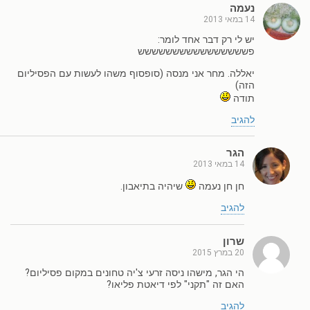
נעמה
14 במאי 2013
יש לי רק דבר אחד לומר:
פשששששששששששששששש
יאללה. מחר אני מנסה (סופסוף משהו לעשות עם הפסיליום
הזה)
תודה
להגיב
הגר
14 במאי 2013
חן חן נעמה
שיהיה בתיאבון.
להגיב
שרון
20 במרץ 2015
הי הגר, מישהו ניסה זרעי צ'יה טחונים במקום פסיליום?
האם זה "תקני" לפי דיאטת פליאו?
להגיב