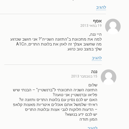
להגיב
אסף
19 במאי 2013
היי ננה,
למה את מתכוונת ב"התזונה השנייה"? אני חושב שכרגע
מה שחשוב אצלך זה לאזן את בלוטת התריס, הA1C
שלך במצב טוב כרגע.
להגיב
ננה
15 בנובמבר 2013
שלום
התזונה השניה התכוונתי ל"ברנשטיין" – הבנתי שיש
פליאו וברנשטיין אני טועה?
האם יש לכם נסיון עם בלוטת התריס ותזונה זו?
ראיתי שלמשל אתם אוכלים איטריות מאצות קלאפ
– הדעות חלוקות לגבי אצות ובלוטת התריס
יש לכם ידע בנושא?
המון תודה
להגיב