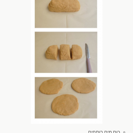
כוס מים
רותחים