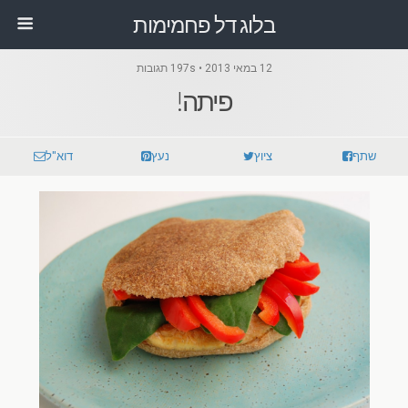
בלוג דל פחמימות
12 במאי 2013 • 197s תגובות
פיתה!
שתף
ציוץ
נעץ
דוא"ל