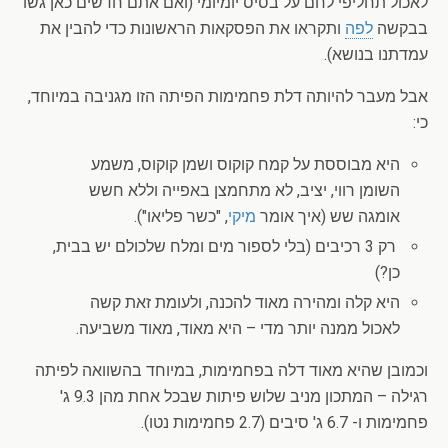
לאכול תחליפי לחם על בסיס יומיומי (ואם אתם חדשים כאן גשו
בבקשה
לפה
ותקראו את הפסקאות הראשונות כדי להבין את
עמדתנו בנושא).
אבל מעבר להיותה דלת פחמימות הפיתה הזו מגניבה במיוחד,
כי:
היא מבוססת על קמח קוקוס ושמן קוקוס, משמע
השומן רווי, יציב, לא מתחמצן באפייה וללא חשש
אומגה שש (איך אומר
מיקי
, "כשר פליאו").
רק 3 רכיבים (בלי לספור מים ומלח שלכולם יש בבית,
כן?)
היא קלה ומהירה מאוד להכנה, ולעומת זאת קשה
לאכול ממנה יותר מדי – היא מאוד, מאוד משביעה.
וכמובן שהיא מאוד דלה בפחמימות, במיוחד בהשוואה לפיתה
רגילה – המתכון מניב שלוש פיתות שבכל אחת מהן 9.3 ג'
פחמימות ו- 6.7 ג' סיבים (2.7 פחמימות נטו).