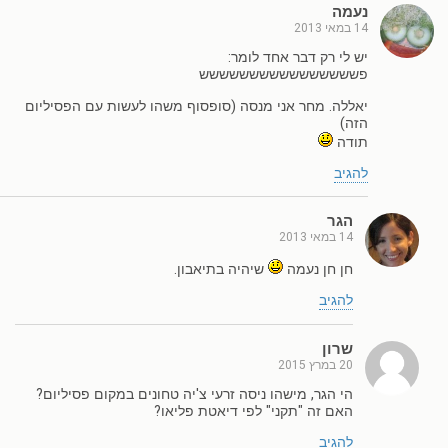
נעמה
14 במאי 2013
יש לי רק דבר אחד לומר:
פשששששששששששששששש
יאללה. מחר אני מנסה (סופסוף משהו לעשות עם הפסיליום
הזה)
תודה
להגיב
הגר
14 במאי 2013
חן חן נעמה
שיהיה בתיאבון.
להגיב
שרון
20 במרץ 2015
הי הגר, מישהו ניסה זרעי צ'יה טחונים במקום פסיליום?
האם זה "תקני" לפי דיאטת פליאו?
להגיב