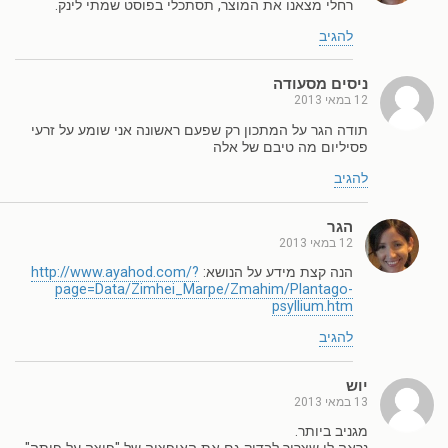
רחלי מצאנו את המוצר, תסתכלי בפוסט שמתי לינק.
להגיב
ניסים מסעודה
12 במאי 2013
תודה הגר על המתכון רק שפעם ראשונה אני שומע על זרעי
פסיליום מה טיבם של אלה
להגיב
הגר
12 במאי 2013
הנה קצת מידע על הנושא:
http://www.ayahod.com/?
page=Data/Zimhei_Marpe/Zmahim/Plantago-
psyllium.htm
להגיב
יוש
13 במאי 2013
מגניב ביותר.