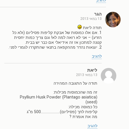
להגיב
הגר
13 במאי 2013
תודה ליאת
1. אם אלו כמוסות של אבקת קליפות פסיליום (ולא כל
הזרע) – אני לא רואה למה לא! וגם צריך כמות יחסית
קטנה למתכון אז זה אידיאלי אם כבר יש בבית.
2. יוצאות נהדר מההקפאה בתנאי שהתקררו לגמרי לפני.
להגיב
ליאת
13 במאי 2013
תודה על התגובה המהירה
זה מה שהכמוסות מכילות:
Psyllium Husk Powder (Plantago asiatica)
(seed)
כל כמוסה מכילה:
קליפות לחך (פסיליום)………………….500 מ"ג
מה את אומרת ?
להגיב