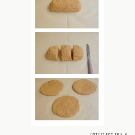
כוס מים
רותחים