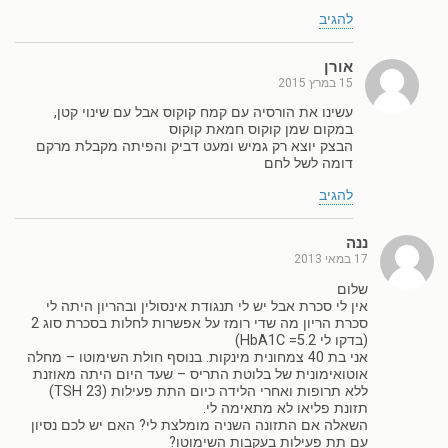
להגיב
אורן
15 במרץ 2015
עשינו את הורסיה עם קמח קוקוס אבל עם שינוי קטן,
במקום שמן קוקוס חמאת קוקוס
הבצק יוצא רק גמיש ומעט דביק והפיתה מקבלת מרקם
דומה לשל לחם
להגיב
ננה
17 במאי 2013
שלום
אין לי סכרת אבל יש לי תנגודת אינסולין ובהריון היתה לי
סכרת הריון מה שדי רומז על אפשרות לחלות בסכרת סוג 2
(בדקו לי HbA1C =5.2)
אני בת 40 צמחונית מינקות. בנוסף חולת השימוטו – מחלה
אוטואימונית של בלוטת התריס – שעד היום היתה מאוזנת
ללא תרופות ואחרי הלידה כיום התת פעילות (TSH 23)
תזונת פליאו לא מתאימה לי.
השאלה אם התזונה השניה מומלצת לי? האם יש לכם נסיון
עם תת פעילות בעקבות השימוטו?