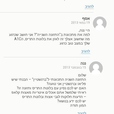
להגיב
אסף
19 במאי 2013
היי ננה,
למה את מתכוונת ב"התזונה השנייה"? אני חושב שכרגע
מה שחשוב אצלך זה לאזן את בלוטת התריס, הA1C
שלך במצב טוב כרגע.
להגיב
ננה
15 בנובמבר 2013
שלום
התזונה השניה התכוונתי ל"ברנשטיין" – הבנתי שיש
פליאו וברנשטיין אני טועה?
האם יש לכם נסיון עם בלוטת התריס ותזונה זו?
ראיתי שלמשל אתם אוכלים איטריות מאצות קלאפ
– הדעות חלוקות לגבי אצות ובלוטת התריס
יש לכם ידע בנושא?
המון תודה
להגיב