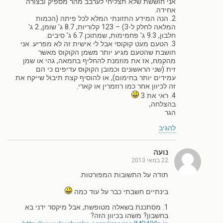
אני חוששת שלא תצליחי לערבב מהר מספיק ובצורה
אחידה.
2. הנה המידע התזונתי המלא לכל פיתה (הכמות
המלאה לחלק ל-3) – 123 קלוריות, 8.7 ג' שומן, 2 ג'
חלבון, 9.3 ג' פחמימות, שמתוכן 6.7 ג' סיבים.
3. הטעם מעט קוקוסי אבל לי אישית זה לא מפריע. אני
חושבת שהטעם מגיע יותר משמן הקוקוס מאשר
מהקמח, אז את מוזמנת להחליף בחמאה, גהי או שמן
זית (שני הראשונים וכמובן הקוקוס עדיפים כי הם
עמידים יותר בחימום), או להוסיף קצת תיבול שייקח את
זה לכיוון אחר כמו רוזמרין או קארי.
4. ראי את 3
בהצלחה,
הגר
להגיב
נועה
22 במאי 2013
תודה על התשובות המפורטות.
בינתיים חשבתי כבר על עוד כמה
1. מסתכנת בשאלה מטופשת, אבל מיקסר ידני בא
בחשבון? משהו בכיוון הזה?