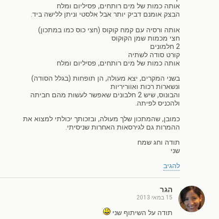
אותה כמות של מים רותחים, פסיליום ומלח
הבצק אומנם דביק יותר אבל אלסטי וניתן ללישה ביד.
אותה ורסיה עם קמח קוקוס (חצי כוס כמו במתכון)
חצי מכמות שמן הקוקוס
2 חלמונים
קורט סודה לשתיה
אותה כמות של מים רותחים, פסיליום ומלח
בשני המקרים, יצא מעולה, הן תופחות (בגלל הסודה)
ונשארות רכות ואווריריות
והבונוס, שיש 2 חלבונים שאפשר לעשות מהם חביתה
ולהכניס לפיתה.
כמובן, שהמתכון שלך מעולה, ובזכותך יכולתי למצוא את
ההמרות גם לגירסאות האחרות שניסיתי.
תודה וחג שמח
שני
להגיב
הגר
15 במאי 2013
תודה על השיתוף שני