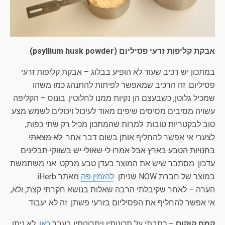
אבקת קליפות זרעי פסיליום (psyllium husk powder)
במתכון יש רכיב שעוד לא הופיע בבלוג – אבקת קליפות זרעי
פסיליום. זה הרכיב שמאפשר לפיתות להתנהג כמו משהו
שמכיל גלוטן, כשבעצם הן נקיות ממנו לחלוטין. בונוס – הקליפה
עשויה מסיבים מסיסים שיפים מאוד לעיכול ויכולים לשמש מצע
טוב לבקטריות טובות. למרות שהמתכון מכיל רק שתי כפות,
לצערי אי אפשר להחליף אותן בשום דבר אחר.
לא מצאתי
בחנויות הטבע בארץ אבל אמרו לי שאולי יש בשווקי תבלינים
.
עדכון: מסתבר שיש את המוצר בעדן טבע מרקט. אני משתמשת
במוצר של חברת NOW שניתן
להזמין פה
מאתר iHerb.
הערה – לאחר שקיבלתי הרבה שאלות בנושא חקרתי קצת, ולא,
אי אפשר להחליף את הפסיליום בזרעי פשתן. זה לא יעבוד.
קמח קוקוס
– כתבתי על תכונותיו ויתרונותיו בעבר
כאן
. לא ניתן