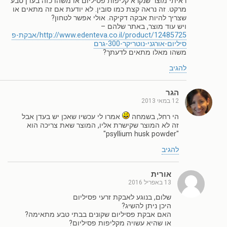
ראיתי מוצר שנקרא קליפות פסיליום או משהו כזה בעדן טבע
מרקט. זה נראה קצת כמו סובין. לא יודעת אם זה מתאים או
שצריך להיות אבקה דקיקה. אולי אפשר לטחון?
ויש עוד מוצר, באתר שלהם –
http://www.edenteva.co.il/product/12485725/אבקת-פ
סיליום-אורגני-נוטריקר-300-גרם
משהו מאלו מתאים לדעתך?
להגיב
הגר
12 במאי 2013
הי רחל, בשמחה
אמרו לי עכשיו שאכן יש בעדן אבל
זה לא המוצר שקישרת אליו, המוצר שאת צריכה הוא
"psyllium husk powder"
להגיב
אורית
13 באפריל 2016
שלום, בנוגע לאבקת זרעי פסיליום
היכן ניתן להשיג?
האם אבקת פסיליום שקונים בבתי טבע מתאימה?
או שהיא עשויה מקליפות פסיליום?