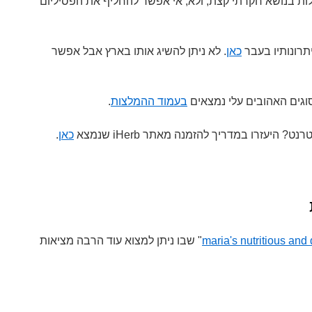
ת בנושא חקרתי קצת, ולא, אי אפשר להחליף את הפסיליום
יתרונותיו בעבר
כאן
. לא ניתן להשיג אותו בארץ אבל אפשר
וגים האהובים עלי נמצאים
בעמוד ההמלצות
.
היעזרו במדריך להזמנה מאתר iHerb שנמצא
כאן
.
maria's nutritious and 
" שבו ניתן למצוא עוד הרבה מציאות