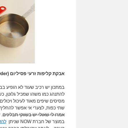
אבקת קליפות זרעי פסיליום (psyllium husk powder)
במתכון יש רכיב שעוד לא הופיע בב
להתנהג כמו משהו שמכיל גלוטן, כשב
מסיסים שיפים מאוד לעיכול ויכולי
שתי כפות, לצערי אי אפשר להחליף
אמרו לי שאולי יש בשווקי תבלינים
. 
במוצר של חברת NOW שניתן
להז