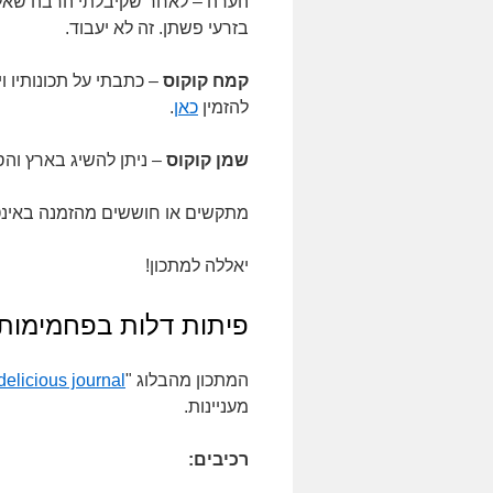
הערה – לאחר שקיבלתי הרבה שאלו
בזרעי פשתן. זה לא יעבוד.
קמח קוקוס
– כתבתי על תכונותיו ו
להזמין
כאן
.
שמן קוקוס
– ניתן להשיג בארץ והס
מתקשים או חוששים מהזמנה באינטרנט? 
יאללה למתכון!
פיתות דלות בפחמימות
המתכון מהבלוג "
delicious journal
מעניינות.
רכיבים: