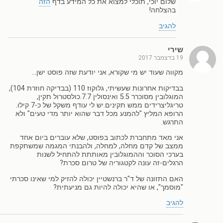
שלום יוכי, תוכלי למצוא את כל המידע בדף
הזה
בהצלחה!
להגיב
שירי
19 בדצמבר 2017
מקווה שעוד יש מי שקורא, אני יודעת שזה פוסט ישן…
בבדיקות אחרונות שעשיתי, גלוקוז 110 (בבדיקה חוזרת 104),
המוגלובין מסוכרר 5.5 ואינסולין 7.7.כולסטרול תקין,
טריגליצרידים ממש תקינים.יש לי עודף משקל של כ-7 קילו.
הרופא המליץ "להמנע מכל דבר שהוא יותר מדי טעים" ולא
התרגש.
אני מאד מתחברת לכתוב בפוסט, שלא עוברים ביום אחד
ממצב של קדם מחלה, למחלה, ולהבנתי המגמה שמשתקפת
בערכי הסוכר וההמוגלובין מאותתת להתחיל לשנות
הרגלים-זה עונה לקטגוריה של טרום סכרת?
האם התזונה של ד"ר ברנשטיין יכולה להזיק למי שאינו סכרתי
"מוסמך", או שהיא יכולה להיות גם מניעתית?
להגיב