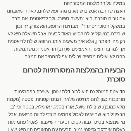
במילה על ההמלצות המסורתיות.
העצה שהרבה אנשים שומעים מהרופא שלהם, לאחר שאובחנו
עם טרום סוכרת, היא "תעשה ספורט ולך לדיאטנית. אם תרד
במשקל הסוכר יסתדר". ומבחינת הרופא, הוא צודק. זה נכון
שירידה במשקל יכולה לסייע מאוד לבעיה. אבל השאלה היא לא
רק מהו הפתרון, אלא איך משיגים אותו. הרופא שולח לדיאטנית.
אך למרבה הצער, האמצעים ש(רוב) הדיאטניות משתמשות
בהם לא יעילים מספיק ויכולים אף להחמיר את המצב.
הבעיות בהמלצות המסורתיות לטרום
סוכרת
הדיאטה המומלצת היא לרוב דלת שומן ועשירה בפחמימות
מורכבות כגון לחם מחיטה מלאה, דגנים וקטניות, פסטה (מקמח
מלא כמובן), שיבולת שועל, אורז בסמטי או מלא, בטטה וכיו"ב.
הרציונל הוא שחייבים לאכול פחמימות כדי להיות בריאים, אבל
מי שנמצא בסיכון גבוה לסוכרת, עדיף שיעבור לאכול פחמימות
בעלות אינדקס גליקמי נמוך. הבעיה עם התאוריה הזו היא, שאין