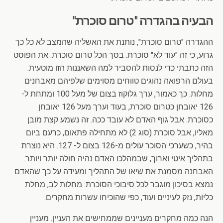
הבעיה בהגדרה "טרום סוכרת"
ההגדרה "טרום סוכרת", נותנת את האשליה שהמצב לא כל כך
גרוע, כי זה "עוד לא" סוכרת. בסך הכל טרום סוכרת. את הפוסט
הזה כתבתי כדי לנסות להסביר למה השאננות הזו מוטעית.
בעולם הרפואה נהוגים טווחים מסוימים שלפיהם מאבחנים
מחלות. כך כאמור, ערך גלוקוז בצום של מעל 100 ומתחת ל-
126 יאובחן כטרום סוכרת, בעוד וערך מעל 126 יאובחן
כסוכרת. אבל גוף האדם לא עובד ככה. זה נשמע קצת מובן
מאליו, אבל סוכרת (סוג 2) לא מתחילה פתאום, כרעם ביום
בהיר, כשערכי הסוכר עולים מ-126 בצום ל- 127. היא נוצרת
בתהליך איטי וארוך, שבמהלכו האדם נהיה חולה יותר ויותר.
האבחנה מסמנת את שיאו של התהליך ומעידה על כך שהאדם
נמצא בסיכון מוגבר לכל סיבוכי הסוכרת: מחלות לב, מחלת
כליות, נזק לעיניים ועוד, כפי שהוכיחו עשרות מחקרים.
הנה כמה מחקרים מעניינים שממחישים את העניין. מעניין