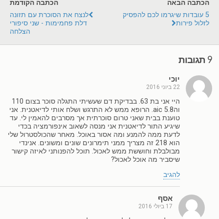
הכתבה הבאה
הכתבה הקודמת
5 עובדות שיגרמו לכם להפסיק
לנצח את הסוכרת עם תזונה
לזלול פירות
דלת פחמימות - שני סיפורי
הצלחה
9 תגובות
יוכי
22 ביוני 2016
היי אני בת 63. בבדיקת דם שעשיתי התגלה סוכר בצום 110
והaic 5.8. הרופא ממש לא התרגש ושלח אותי לדיאטנית. אני
טוענת בבית שאני טרום סוכרתית אך מסרבים להאמין לי. עד
שיגיע התור לדיאטנית אני מנסה לשאוב אינפורמציה בכדי
לדעת ממה להמנע ומה אסור באוכל. מאחר שהכולסטרול שלי
הוא 218 זה מצריך ממני תימרונים שונים ומשונים. אנינדי
מבולבלת וחוששת ממש לאכול. תוכל להפנותני לאיזה קישור
שיסביר מה אוכל לאכול?
להגיב
אסף
17 ביולי 2016