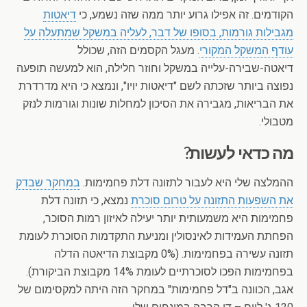
הקודמים. זה אפילו גרוע יותר ממה שזה נשמע, כי
דיאטות
מגבילות גורמות, בסופו של דבר, לעליה במשקל שמתעלה על
עודף המשקל המקורי
. מעגל הקסמים הזה, שכולל
דיאטה-שבירה-עלייה במשקל וחוזר חלילה, הוא למעשה תופעה
נפוצה ביותר שזכתה לשם "דיאטות יויו", ונמצא כי היא מדרדרת
את הבריאות, מגבירה את הסיכון למחלות שונות וגורמות לנזק
מטבולי.
מה כדאי לעשות?
ההמלצה שלי היא לעבור לתזונה דלת פחמימות.
במחקר שבדק
את השפעות התזונה על טרום סוכרת
נמצא, כי תזונה דלת
פחמימות היא משמעותית יותר יעילה לאיזון רמות הסוכר,
הפחתת העמידות לאינסולין ומניעת התקדמות הסוכרת לעומת
תזונה עשירה בפחמימות. (0% מקבוצת הדיאטה הדלה
בפחמימות הפכו לסוכרתיים לעומת 14% מקבוצת הביקורת).
אגב, הכוונה ב"דל פחמימות" במחקר הזה היתה למקסימום של