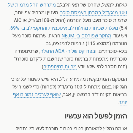
לגלות, למשל, שהרס של תאי הלבלב
מתרחש החל מרמות של
100 מ"ג/ד"ל במבחן העמסת סוכר
. מעניין ומבהיל אף יותר,
שרמות סוכר מעט מעל הנורמה (החל מ-108מג/דל, או AIC
5.4)
מעלות שכיחות מחלות לב איסכמיות והתקפי לב ב- 69%
.
ויש עוד:
מחקר שפורסם ב- NEJM
הראה, שרמות סוכר מעל
הנורמה (ממוצע 115) גורמות לדמנציה, גם
בלא-סוכרתיים, ו
בפרויקט של ה- ADA התגלה
, שרטינופתיה
סוכרתית מתפתחת ברמות סוכר שנחשבות ל"קדם סוכרת"
(הנה הסבר למי שלא יודע
מה זה רטינופתיה
)
המסקנה המתבקשת מהמידע הנ"ל, היא שיש לשמור על ערכי
הגלוקוז בצום מתחת ל-100 מ"ג/ד"ל (לפחות) כדי לשמור על
בריאות תקינה ד"ר ברנשטיין, אגב,
שואף לערכים נמוכים אף
יותר
.
הזמן לפעול הוא עכשיו
אז מה נמליץ למאובחן הטרי בטרום סוכרת לעשות? נתחיל