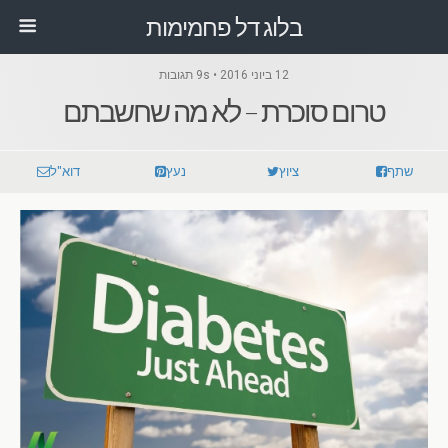
בלוג דל פחמימות
12 ביוני 2016 • 9s תגובות
טרום סוכרת – לא מה שחשבתם
שתף
ציוץ
נעץ
דוא"ל