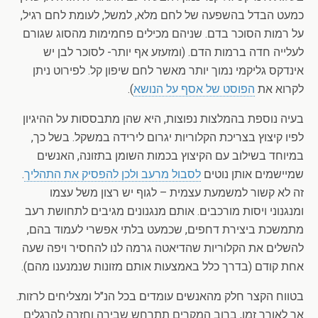
כמעט הבדל בהשפעה של לחם מלא, למשל, לעומת לחם רגיל,
על רמות הסוכר בדם. שניהם מכילים פחמימות מהסוג שגורם
לעלייה חדה ברמות הדם. (ומזעזע אף יותר- לסוכר לבן יש
אינדקס גליקמי נמוך יותר מאשר לחם שיפון קל. לפירוט ניתן
לקרוא את
הפוסט של אסף על הנושא
).
בעיה נוספת בהמלצות נפוצות, היא שהן מתבססות על ההיגיון
לפיו קיצוץ בצריכת הקלוריות יגרום לירידה במשקל. בשל כך,
במיוחד בשילוב עם הקיצוץ בכמות השומן בתזונה, האנשים
שמיישמים אותן נוטים
לסבול מרעב ולכן להפסיק את התהליך
.
זה לא קשור למשמעת עצמית – לגוף יש רצון משל עצמו
ומנגנוני ויסות מורכבים. אותם מנגנונים מגיבים לתחושת רעב
מתמשכת ביצירת דחפים, שכמעט בלתי אפשרי לעמוד בהם,
להשלים את הקלוריות שהדיאטה גרמה לנו להחסיר ויפה שעה
אחת קודם (בדרך כלל באמצעות אותם מזונות שנמנענו מהם).
בטווח הקצר חלק מהאנשים עומדים בכל הנ"ל ומצליחים לרזות.
אך לאורך זמן, ברוב המקרים תתרחש שבירה וחזרה להרגלים