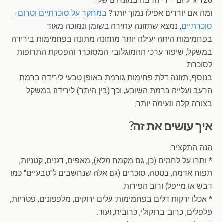
120 ג' ליום – די הרבה במונחים שלי.
ומה אם יורדים אפילו נמוך יותר?
במחקר על סוכרתיים וטרום-
סוכרתיים
, נמצא שתזונה עתירה בשומן ונמוכה מאוד
בפחמימות היתה יעילה יותר מתזונה מתונה בפחמימות בירידה
במשקל, שיפור ערכי ההמוגלובין המסוכרר והפסקת התרופות
לסוכרת.
בנוסף, תזונה דלת פחימות גורמת באופן טבעי לירידה ברמת
הרעב ועלייה ברמת השובע, וכך (בין היתר) לירידה במשקל
בצורה קלה ונעימה יותר.
איך עושים את זה?
הנה התקציר:
* ותרו על לחמים (כן, גם מקמח מלא), מאפים, דגנים, קטניות,
תפוח אדמה, בטטה, סוכרים (גם אלה שנחשבים ל"טבעיים" כמו
דבש או מייפל) ורוב הפירות.
* אכלו ירקות דלים בפחמימות: עלים ירוקים, מלפפונים, פטריות,
פלפלים, כרוב, ברוקולי, כרובית, ועוד.