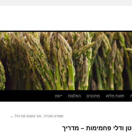
תזונת פליאו
מתכונים
המלצות
ייעוץ
ספורט וסכרת , איך עושים את זה?
←
טן ודלי פחמימות – מדריך