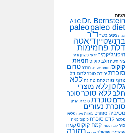
תגיות
Dr. Bernstein
A1C
paleo
paleo diet
ד"ר
בשר
ביצים
אצות
דיאטה
ברנשטיין
דלת פחמימות
היפוגליקמיה
זרעי פשתן
זרעי
חמאת
חלב קוקוס
צ'יה
חיטה
טרום
קוקוס
חרדה
חמאת שקדים
סוכרת
לחם דל
ירידת סוכר
ללא
פחמימות
לחם טחינה
גלוטן
ללא מוצרי
ללא סוכר
חלב
סוכר
סוכרת
בדם
סוכרת הריון
סוכרת נעורים
סטיביה
ספורט
עוגיות
פליאו
פיצה
קדם סוכרת
פסטה
קוקוס
קמח
קמח קוקוס
קמח
סויה
קמח פשתן
תזונה
שקדים
שוקולד
שקדים