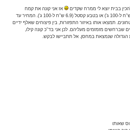
כין בבית יוצא לי ממרח שקדים
אז אני קונה את קמח
השקדים שלי בניצת הדובדבן (5.9 ש"ח ל-100 ג') או בטבע קסטל (6.9 ש"ח ל-100 ג'). המחיר עד
נים. תמצאו אותו באיזור התפזורות, בין פיצוחים שאלף ידיים
ם שברחשים מזמזמים מעליהם. לכן אני בד"כ קונה קילו,
 הגדולה שנמצאת במחסן. אל תתביישו לבקש.
ס שאותו