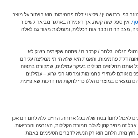
 לפי ברנשטיין / פליאו / דלת פחמימות, הוא הויתור על מוצרי
סף
. אין ספק שזה קשה, אך העמידה באתגר מביאה לשיפור
גיה, מצב הרוח ובבריאות הכללית, ומומלצת מאוד גם לאלה
טולי הגלוטן ללחם / קרקרים / פסטה שקיימים בשוק לא
 תזונה דלת פחמימות, והאמת היא שלא הייתי ממליצה עליהם
כל אותם תחליפים מכילים בעיקר עמילנים, שמקורם בתפוח
כים אותם לעתירי פחמימות ומהסוג הכי גרוע – עמילנים
ם נמצאים במוצרים הללו כדי לחקות את הרכות שאופיינית
ים לאכול לחם! בטח שלא בכל ארוחה. החיים ללא לחם הם אכן
 אבל זה מחיר קטן לשלם תמורת הקלילות, האנרגיה והבריאות.
חוץ מזה, הלחם הוא רק הנשא לדברים הטעימים באמת.