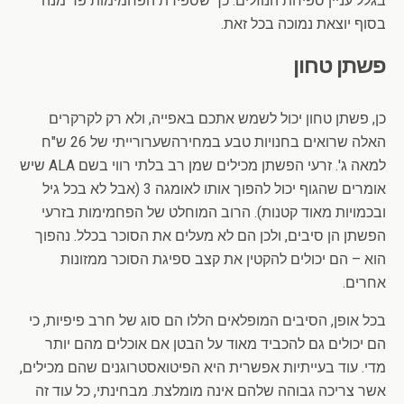
בגלל עניין ספיחת הנוזלים. כך שספירת הפחמימות פר מנה
בסוף יוצאת נמוכה בכל זאת.
פשתן טחון
כן, פשתן טחון יכול לשמש אתכם באפייה, ולא רק לקרקרים
האלה שרואים בחנויות טבע במחירהשערורייתי של 26 ש"ח
למאה ג'. זרעי הפשתן מכילים שמן רב בלתי רווי בשם ALA שיש
אומרים שהגוף יכול להפוך אותו לאומגה 3 (אבל לא בכל גיל
ובכמויות מאוד קטנות). הרוב המוחלט של הפחמימות בזרעי
הפשתן הן סיבים, ולכן הם לא מעלים את הסוכר בכלל. נהפוך
הוא – הם יכולים להקטין את קצב ספיגת הסוכר ממזונות
אחרים.
בכל אופן, הסיבים המופלאים הללו הם סוג של חרב פיפיות, כי
הם יכולים גם להכביד מאוד על הבטן אם אוכלים מהם יותר
מדי. עוד בעייתיות אפשרית היא הפיטואסטרוגנים שהם מכילים,
אשר צריכה גבוהה שלהם אינה מומלצת. מבחינתי, כל עוד זה