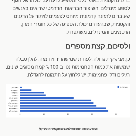
בדגנים וקטניות באופן כללי ומשפיע לרעה על יכולתו של הגוף
לספוג מינרלים. השיפור הבריאותי הדרמטי שרואים באנשים
שעוברים לתזונה קדמונית מיוחס לפעמים לויתור על הדגנים
והקטניות, שבהעדרם יכולת הספיגה של כל חומרי המזון,
הויטמינים והמינרלים, משתפרת.
ולסיכום, קצת מספרים
כן, אני גיקית גדולה. לפחות שמישהו ירוויח מזה. להלן טבלה
שמשווה את כמות הפחמימות נטו ב-100 ג' קמח מסוגים שונים,
רגילים ודלי פחמימות. יש ללחוץ על התמונה להגדלה.
(המידע מבסיס הנתונים של משרג החקלאות האמריקני)