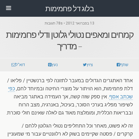
בלוג דל פחמימות
13 בפברואר 2012 • 78s תגובות
קמחים ומאפים נטולי גלוטן ודלי פחמימות
– מדריך
שתף
ציוץ
נעץ
דוא"ל
אחד האתגרים הגדולים במעבר לתזונה לפי ברנשטיין / פליאו /
דלת פחמימות, הוא הויתור על מוצרי החיטה ובמיוחד לחם,
כפי
שכתב אסף
. אין ספק שזה קשה, אך העמידה באתגר מביאה
לשיפור מפליג בערכי הסוכר, בעיכול, באנרגיה, מצב הרוח
ובבריאות הכללית, ומומלצת מאוד גם לאלה שאינם חולי סוכרת.
זה לא פשוט, מאחר וכל התחליפים נטולי הגלוטן ללחם /
קרקרים / פסטה שקיימים בשוק לא רלוונטיים עבור מי שמעוניין