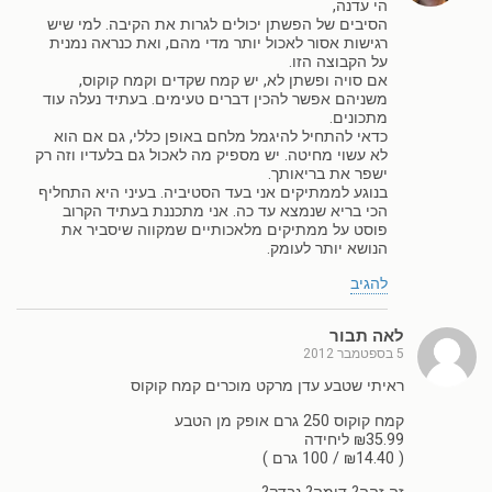
הי עדנה,
הסיבים של הפשתן יכולים לגרות את הקיבה. למי שיש
רגישות אסור לאכול יותר מדי מהם, ואת כנראה נמנית
על הקבוצה הזו.
אם סויה ופשתן לא, יש קמח שקדים וקמח קוקוס,
משניהם אפשר להכין דברים טעימים. בעתיד נעלה עוד
מתכונים.
כדאי להתחיל להיגמל מלחם באופן כללי, גם אם הוא
לא עשוי מחיטה. יש מספיק מה לאכול גם בלעדיו וזה רק
ישפר את בריאותך.
בנוגע לממתיקים אני בעד הסטיביה. בעיני היא התחליף
הכי בריא שנמצא עד כה. אני מתכננת בעתיד הקרוב
פוסט על ממתיקים מלאכותיים שמקווה שיסביר את
הנושא יותר לעומק.
להגיב
לאה תבור
5 בספטמבר 2012
ראיתי שטבע עדן מרקט מוכרים קמח קוקוס
קמח קוקוס 250 גרם אופק מן הטבע
₪35.99 ליחידה
( ₪14.40 / 100 גרם )