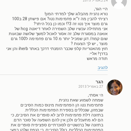
24 באפריל 2013
היי הגר,
נורא נהנית מהבלוג שלך למדתי המון!
רציתי להבין מה ז״א פחמימות נטו? אם פישתן 28 ב100
גרם מוצר איך נטו זה 3?! וכמו כן בכל היתר?
אני מתחילה עכשיו שלב השמירה לאחר דיאטה hcg של
אואנה במסגרת שלב זה אסור לאכול למשך שלושה שבועות
שום קמח/ דגן שמכיל יותר מ 10 גרם פחמימה ל100 גרם
מוצר , יש לך הצעות ?
חוץ מהאטריות קלפ שכבר הזמנתי דרכך באתר iherb והן אני
בדרך! אליי.
תודה מראש
להגיב
הגר
27 באפריל 2013
הי אסתי,
שמחה לשמוע שאת נהנית.
פחמימות נטו הן הפחמימות מינוס כמות הסיבים
שבמזון, שנכללים בספירת הפחמימות הכללית.
בתזונה דלת פחמימות לרוב לא סופרים את הסיבים, כי
הם לא מתעכלים ולכן אין להם השפעה על סוכר הדם.
בתזונה של ברנשטיים לסוכרתיים ספציפית סופרים את
הפחמימות הכלליות, כולל הסיבים, כי הנפח שלהן במעי