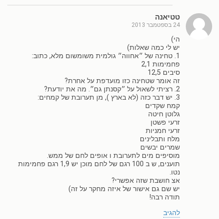
טטיאנה
24 בספטמבר 2013
הי)
יש לי כמה שאלות)
1. טחינה של ״אחווה״ גולמית משומשום מלא, כתוב:
פחמימות 2,1
סיבים 12,5
זה אומר שטחינה כזו מועדפת על אחרת?
2. רציתי לשאול על ״קסנתן גם״. מה את יודעת?
3. יש דבר כזה (לא בארץ ), מן תערובת של קמחים:
קמח שקדים
גלוטן חיטה
זרעי פשטן
זרעי חמניות
מלח ותבלינים
שמרים יבשים
מוסיפים מים לתערובת ו אופים לחם של ממש.
תוענים, ש ב 100 רגם של לחם מוכן יש 1,9 רגם פחמימות
נטו.
אצ חושבת שזה אפשרי?
יש שם גם אישור של איזה מחקר על זה)
תודה רבה!
להגיב