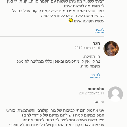
רציתי לשאול מה ניתן לעשות עם הקמח סויה… קניתי לי ואין
לי מושג מה לעשות איתו.
בעדן טבע באמת מפרסמים שיש קמח קוקוס אבל בפועל
כשהייתי שם לא היה אז לקחתי לי סויה.
עכשיו תקועה איתו
להגיב
הגר
10 בדצמבר 2012
הי תהילה,
צר לי, אין לי מתכונים ובאופן כללי ממליצה להימנע
מקמח סויה.
להגיב
monshu
11 בדצמבר 2012
הי הגר
אני אתמול הכנתי לביבות של גזר וקולורבי והשתמשתי בזרעי
המפ במקום קמח (יש להם מרקם של פירורי לחם)
יצא פשוט מעולה וממליצה לך בחום לנסות את זה
אני אנסה גם בקרוב את המתכון של הלביבות תפו"ע וזוקיני