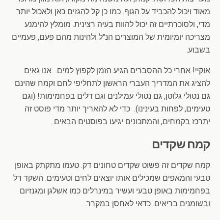
מאוד ויכול להכביד על הגוף. כמו כן קל להגזים כאן ולאכול יותר
מדי, ולסוכרתיים זה יכול להוות בעיה רצינית. מומלץ להימנע
מצריכה יומיומית של המוצרים הנ"ל ולהינות מהם פעם, פעמיים
בשבוע.
אוקיי! אחרי כל ההסברים הגיע הזמן לקפוץ למים. אנו גאים
להציג את המדריך העברי הראשון לתחליפי לחם וקמח שהינם
גם נטולי גלוטן, גם נטולי עמילנים וגם דלים בפחמימות! (וגם
טעימים, לפחות בעינינו). כדי לא להאריך יותר מדי פוסט זה
יתרכז בקמחים, והמתכונים יגיעו בפוסטים הבאים.
קמח שקדים
קמח שקדים זה פשוט שקדים טחונים דק. טעמו מתקתק באופן
טבעי והמאפים שמכילים אותו יוצאים לחים וטעימים. השקד דל
בפחמימות באופן טבעי ועשיר במינרלים כמו אשלגן ומגנזיום
ובשומנים בריאים. כדאי לאחסן במקרר.