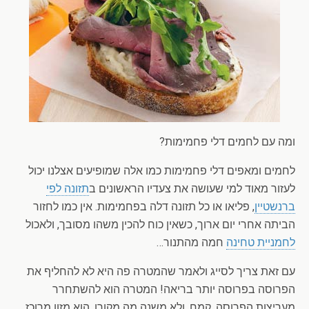
ומה עם לחמים דלי פחמימות?
לחמים ומאפים דלי פחמימות כמו אלה שמופיעים אצלנו יכול
לעזור מאוד למי שעושה את צעדיו הראשונים ב
תזונה לפי
ברנשטיין
, פליאו או כל תזונה דלה בפחמימות. אין כמו לחזור
הביתה אחרי יום ארוך, כשאין כוח להכין משהו מסובך, ולאכול
לחמניית טחינה
חמה מהתנור…
עם זאת צריך לסייג ולאמר שהמטרה פה היא לא להחליף את
הפרוסה בפרוסה יותר בריאה! המטרה הוא להשתחרר
מעריצות הפרוסה. קמח, ולא משנה מה מקורו, הוא מזון מרוכז