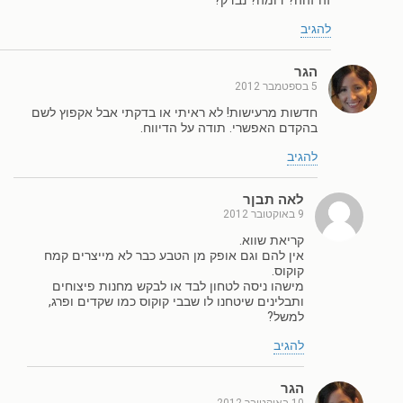
זה זהה? דומה? נבדק?
להגיב
הגר
5 בספטמבר 2012
חדשות מרעישות! לא ראיתי או בדקתי אבל אקפוץ לשם
בהקדם האפשרי. תודה על הדיווח.
להגיב
לאה תבןר
9 באוקטובר 2012
קריאת שווא.
אין להם וגם אופק מן הטבע כבר לא מייצרים קמח
קוקוס.
מישהו ניסה לטחון לבד או לבקש מחנות פיצוחים
ותבלינים שיטחנו לו שבבי קוקוס כמו שקדים ופרג,
למשל?
להגיב
הגר