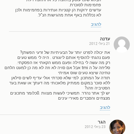
פחמימות לסוכרת.
עדשים ירוקות הן קטניות ועתירות בפחמימות ולכן
לא נכללות באף אחת מהגישות הנ"ל.
להגיב
עדנה
21 ביולי 2012
את יכולה לפרט יותר על הבעיתיות של זרעי הפשתן?
פעם נהגתי להוסיף אותם ליוגורט . היה לי ממש טעים
רק מה עשה לי בחילה ופעם ממש הקאתי אז הפסקתי.
סליחה על ה tmi אבל אם סויה לא וזה לא מה כן למעט הלחם
טחינה שיצא טעים שוס אמיתי
תודה על המתכון. למי שלא סכרתי אולי עדיף לשים סילאן
ללא סוכר במקום ממתיק מלאכותי מה דעתך או שאת בעד
הסטיביה וזהו?
יש לך אתר נהדר. תמשיכי לעשות מצוות .0כלומר מתכונים
מנצחים והסברים מאירי עינים
להגיב
הגר
23 ביולי 2012