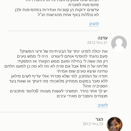
פחמימות לסוכרת.
עדשים ירוקות הן קטניות ועתירות בפחמימות ולכן
לא נכללות באף אחת מהגישות הנ"ל.
להגיב
עדנה
21 ביולי 2012
את יכולה לפרט יותר על הבעיתיות של זרעי הפשתן?
פעם נהגתי להוסיף אותם ליוגורט . היה לי ממש טעים
רק מה עשה לי בחילה ופעם ממש הקאתי אז הפסקתי.
סליחה על ה tmi אבל אם סויה לא וזה לא מה כן למעט הלחם
טחינה שיצא טעים שוס אמיתי
תודה על המתכון. למי שלא סכרתי אולי עדיף לשים סילאן
ללא סוכר במקום ממתיק מלאכותי מה דעתך או שאת בעד
הסטיביה וזהו?
יש לך אתר נהדר. תמשיכי לעשות מצוות .0כלומר מתכונים
מנצחים והסברים מאירי עינים
להגיב
הגר
23 ביולי 2012