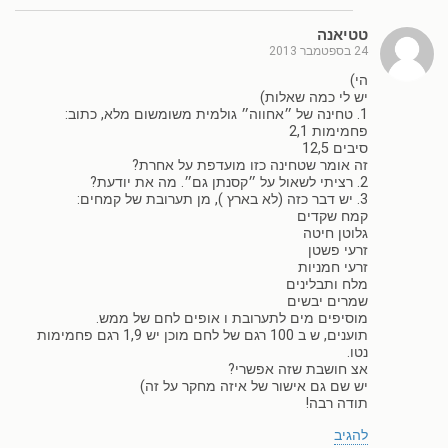
טטיאנה
24 בספטמבר 2013
הי)
יש לי כמה שאלות)
1. טחינה של ״אחווה״ גולמית משומשום מלא, כתוב:
פחמימות 2,1
סיבים 12,5
זה אומר שטחינה כזו מועדפת על אחרת?
2. רציתי לשאול על ״קסנתן גם״. מה את יודעת?
3. יש דבר כזה (לא בארץ ), מן תערובת של קמחים:
קמח שקדים
גלוטן חיטה
זרעי פשטן
זרעי חמניות
מלח ותבלינים
שמרים יבשים
מוסיפים מים לתערובת ו אופים לחם של ממש.
תוענים, ש ב 100 רגם של לחם מוכן יש 1,9 רגם פחמימות
נטו.
אצ חושבת שזה אפשרי?
יש שם גם אישור של איזה מחקר על זה)
תודה רבה!
להגיב