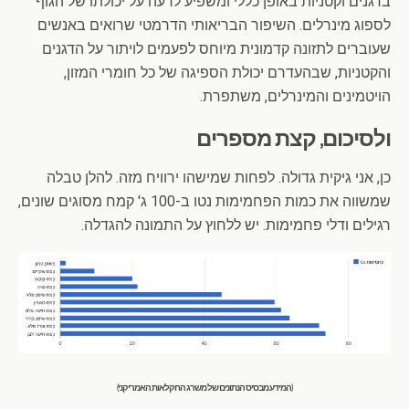
בדגנים וקטניות באופן כללי ומשפיע לרעה על יכולתו של הגוף
לספוג מינרלים. השיפור הבריאותי הדרמטי שרואים באנשים
שעוברים לתזונה קדמונית מיוחס לפעמים לויתור על הדגנים
והקטניות, שבהעדרם יכולת הספיגה של כל חומרי המזון,
הויטמינים והמינרלים, משתפרת.
ולסיכום, קצת מספרים
כן, אני גיקית גדולה. לפחות שמישהו ירוויח מזה. להלן טבלה
שמשווה את כמות הפחמימות נטו ב-100 ג' קמח מסוגים שונים,
רגילים ודלי פחמימות. יש ללחוץ על התמונה להגדלה.
(המידע מבסיס הנתונים של משרג החקלאות האמריקני)