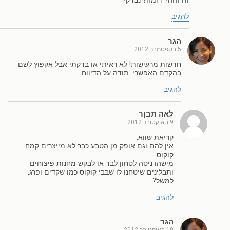
זה זהה? דומה? נבדק?
להגיב
הגר
5 בספטמבר 2012
חדשות מרעישות! לא ראיתי או בדקתי אבל אקפוץ לשם
בהקדם האפשרי. תודה על הדיווח.
להגיב
לאה תבןר
9 באוקטובר 2012
קריאת שווא.
אין להם וגם אופק מן הטבע כבר לא מייצרים קמח
קוקוס.
מישהו ניסה לטחון לבד או לבקש מחנות פיצוחים
ותבלינים שיטחנו לו שבבי קוקוס כמו שקדים ופרג,
למשל?
להגיב
הגר