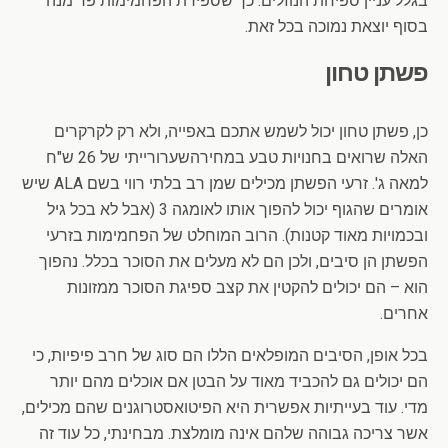
בגלל עניין ספיחת הנוזלים. כך שספירת הפחמימות פר מנה
בסוף יוצאת נמוכה בכל זאת.
פשתן טחון
כן, פשתן טחון יכול לשמש אתכם באפייה, ולא רק לקרקרים
האלה שרואים בחנויות טבע במחירהשערורייתי של 26 ש"ח
למאה ג'. זרעי הפשתן מכילים שמן רב בלתי רווי בשם ALA שיש
אומרים שהגוף יכול להפוך אותו לאומגה 3 (אבל לא בכל גיל
ובכמויות מאוד קטנות). הרוב המוחלט של הפחמימות בזרעי
הפשתן הן סיבים, ולכן הם לא מעלים את הסוכר בכלל. נהפוך
הוא – הם יכולים להקטין את קצב ספיגת הסוכר ממזונות
אחרים.
בכל אופן, הסיבים המופלאים הללו הם סוג של חרב פיפיות, כי
הם יכולים גם להכביד מאוד על הבטן אם אוכלים מהם יותר
מדי. עוד בעייתיות אפשרית היא הפיטואסטרוגנים שהם מכילים,
אשר צריכה גבוהה שלהם אינה מומלצת. מבחינתי, כל עוד זה