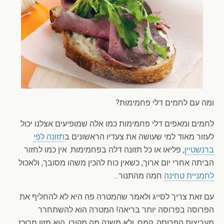
ומה עם לחמים דלי פחמימות?
לחמים ומאפים דלי פחמימות כמו אלה שמופיעים אצלנו יכול
לעזור מאוד למי שעושה את צעדיו הראשונים ב
תזונה לפי
ברנשטיין
, פליאו או כל תזונה דלה בפחמימות. אין כמו לחזור
הביתה אחרי יום ארוך, כשאין כוח להכין משהו מסובך, ולאכול
לחמניית טחינה
חמה מהתנור…
עם זאת צריך לסייג ולאמר שהמטרה פה היא לא להחליף את
הפרוסה בפרוסה יותר בריאה! המטרה הוא להשתחרר
מעריצות הפרוסה. קמח, ולא משנה מה מקורו, הוא מזון מרוכז