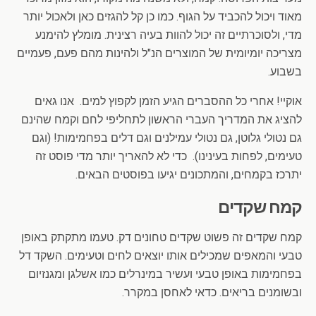
מאוד ויכול להכביד על הגוף. כמו כן קל להגזים כאן ולאכול יותר
מדי, ולסוכרתיים זה יכול להוות בעיה רצינית. מומלץ להימנע
מצריכה יומיומית של המוצרים הנ"ל ולהינות מהם פעם, פעמיים
בשבוע.
אוקיי! אחרי כל ההסברים הגיע הזמן לקפוץ למים. אנו גאים
להציג את המדריך העברי הראשון לתחליפי לחם וקמח שהינם
גם נטולי גלוטן, גם נטולי עמילנים וגם דלים בפחמימות! (וגם
טעימים, לפחות בעינינו). כדי לא להאריך יותר מדי פוסט זה
יתרכז בקמחים, והמתכונים יגיעו בפוסטים הבאים.
קמח שקדים
קמח שקדים זה פשוט שקדים טחונים דק. טעמו מתקתק באופן
טבעי והמאפים שמכילים אותו יוצאים לחים וטעימים. השקד דל
בפחמימות באופן טבעי ועשיר במינרלים כמו אשלגן ומגנזיום
ובשומנים בריאים. כדאי לאחסן במקרר.