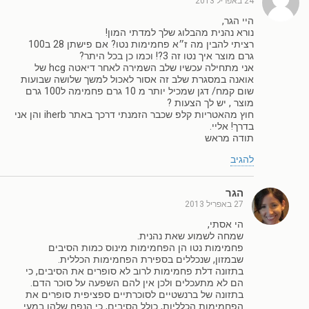
24 באפריל 2013
היי הגר,
נורא נהנית מהבלוג שלך למדתי המון!
רציתי להבין מה ז״א פחמימות נטו? אם פישתן 28 ב100
גרם מוצר איך נטו זה 3?! וכמו כן בכל היתר?
אני מתחילה עכשיו שלב השמירה לאחר דיאטה hcg של
אואנה במסגרת שלב זה אסור לאכול למשך שלושה שבועות
שום קמח/ דגן שמכיל יותר מ 10 גרם פחמימה ל100 גרם
מוצר , יש לך הצעות ?
חוץ מהאטריות קלפ שכבר הזמנתי דרכך באתר iherb והן אני
בדרך! אליי.
תודה מראש
להגיב
הגר
27 באפריל 2013
הי אסתי,
שמחה לשמוע שאת נהנית.
פחמימות נטו הן הפחמימות מינוס כמות הסיבים
שבמזון, שנכללים בספירת הפחמימות הכללית.
בתזונה דלת פחמימות לרוב לא סופרים את הסיבים, כי
הם לא מתעכלים ולכן אין להם השפעה על סוכר הדם.
בתזונה של ברנשטיים לסוכרתיים ספציפית סופרים את
הפחמימות הכלליות, כולל הסיבים, כי הנפח שלהן במעי