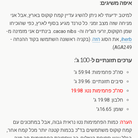
איפה משיגים:
למיטב ידיעתי לא ניתן להשיג עדיין קמח קוקוס בארץ, אבל אני
מניחה שזה מצב זמני. כל טרנד מגיע בסוף לארץ, כפי שהוכיחו
שמן הקוקוס, זרעי הצ'יה וה- cacao nibs. בינתיים אני מזמינה מ-
iherb
, את הסוג
הזה
. (בקניה ראשונה השתמשו בקוד ההנחה -
AGA249).
ערכים תזונתיים ל- 100 ג':
סה"כ פחמימות: 59.94 ג'
סיבים תזונתיים: 39.96 ג'
סה"כ פחמימות נטו: 19.98
חלבון: 19.98 ג'
שומן: 16.65ג'
הערה
: כמות הפחמימות נטו נראית גבוה, אבל במתכונים עם
קמח קוקוס משתמשים בד"כ בכמות קטנה יותר מכל קמח אחר,