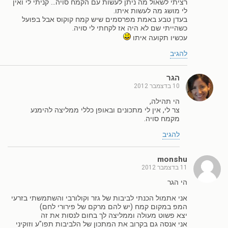
רציתי לשאול מה ניתן לעשות עם הקמח סויה… קניתי לי ואין
לי מושג מה לעשות איתו.
בעדן טבע באמת מפרסמים שיש קמח קוקוס אבל בפועל
כשהייתי שם לא היה אז לקחתי לי סויה.
עכשיו תקועה איתו
להגיב
הגר
10 בדצמבר 2012
הי תהילה,
צר לי, אין לי מתכונים ובאופן כללי ממליצה להימנע
מקמח סויה.
להגיב
monshu
11 בדצמבר 2012
הי הגר
אני אתמול הכנתי לביבות של גזר וקולורבי והשתמשתי בזרעי
המפ במקום קמח (יש להם מרקם של פירורי לחם)
יצא פשוט מעולה וממליצה לך בחום לנסות את זה
אני אנסה גם בקרוב את המתכון של הלביבות תפו"ע וזוקיני