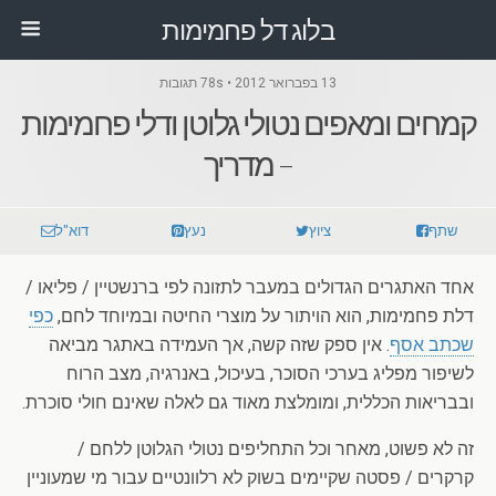
בלוג דל פחמימות
13 בפברואר 2012 • 78s תגובות
קמחים ומאפים נטולי גלוטן ודלי פחמימות
– מדריך
שתף
ציוץ
נעץ
דוא"ל
אחד האתגרים הגדולים במעבר לתזונה לפי ברנשטיין / פליאו /
דלת פחמימות, הוא הויתור על מוצרי החיטה ובמיוחד לחם,
כפי
שכתב אסף
. אין ספק שזה קשה, אך העמידה באתגר מביאה
לשיפור מפליג בערכי הסוכר, בעיכול, באנרגיה, מצב הרוח
ובבריאות הכללית, ומומלצת מאוד גם לאלה שאינם חולי סוכרת.
זה לא פשוט, מאחר וכל התחליפים נטולי הגלוטן ללחם /
קרקרים / פסטה שקיימים בשוק לא רלוונטיים עבור מי שמעוניין