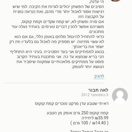
הי עדנה,
הסיבים של הפשתן יכולים לגרות את הקיבה. למי שיש
רגישות אסור לאכול יותר מדי מהם, ואת כנראה נמנית
על הקבוצה הזו.
אם סויה ופשתן לא, יש קמח שקדים וקמח קוקוס,
משניהם אפשר להכין דברים טעימים. בעתיד נעלה עוד
מתכונים.
כדאי להתחיל להיגמל מלחם באופן כללי, גם אם הוא
לא עשוי מחיטה. יש מספיק מה לאכול גם בלעדיו וזה רק
ישפר את בריאותך.
בנוגע לממתיקים אני בעד הסטיביה. בעיני היא התחליף
הכי בריא שנמצא עד כה. אני מתכננת בעתיד הקרוב
פוסט על ממתיקים מלאכותיים שמקווה שיסביר את
הנושא יותר לעומק.
להגיב
לאה תבור
5 בספטמבר 2012
ראיתי שטבע עדן מרקט מוכרים קמח קוקוס
קמח קוקוס 250 גרם אופק מן הטבע
₪35.99 ליחידה
( ₪14.40 / 100 גרם )